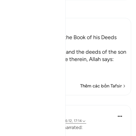
Đọc Tafsir
Ibn Kathir (Abridged)
Every Person will have the Book of his Deeds
with Him
After mentioning time, and the deeds of the son
of Adam that take place therein, Allah says:
وَكُل
…
Đọc thêm
Thêm các bản Tafsir
Bài học
Waleed Basyouni
5 năm trước
·
Tham chiếu
ayah 36:12, 17:14
Aisha (radi Allahu anha) narrated: