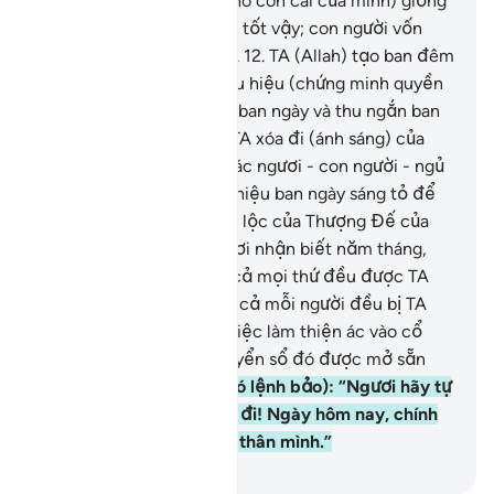
bản thân, tài sản hoặc cho con cái của mình) giống
như y vội vã cầu xin điều tốt vậy; con người vốn
thật hấp tấp và nóng vội.
12
.
TA (Allah) tạo ban đêm
và ban ngày thành hai dấu hiệu (chứng minh quyền
năng của TA như kéo dài ban ngày và thu ngắn ban
đêm và ngược lại…), rồi TA xóa đi (ánh sáng) của
dấu hiệu ban đêm (để các ngươi - con người - ngủ
nghỉ) và TA làm cho dấu hiệu ban ngày sáng tỏ để
các ngươi tìm kiếm thiên lộc của Thượng Đế của
các ngươi và để các ngươi nhận biết năm tháng,
tính toán mùa vụ; và tất cả mọi thứ đều được TA
phân giải chi tiết.
13
.
Tất cả mỗi người đều bị TA
cột quyển sổ (ghi chép việc làm thiện ác vào cổ
của y) và vào Đời Sau quyển sổ đó được mở sẵn
(đặt trước mặt y).
14
.
(Có lệnh bảo): “Ngươi hãy tự
đọc quyển sổ của ngươi đi! Ngày hôm nay, chính
ngươi tự thanh toán bản thân mình.”
-
Ruwwad Center