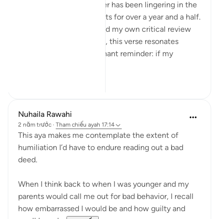
My second research paper has been lingering in the
folder of incomplete drafts for over a year and a half.
Because, it has not passed my own critical review
yet. When I think about it, this verse resonates
deeply, serving as a poignant reminder: if my
researc...
Xem tiếp
19
2
Nuhaila Rawahi
2 năm trước
·
Tham chiếu
ayah 17:14
This aya makes me contemplate the extent of
humiliation I’d have to endure reading out a bad
deed.
When I think back to when I was younger and my
parents would call me out for bad behavior, I recall
how embarrassed I would be and how guilty and