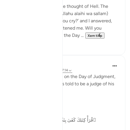
'Once I began to cry at the thought of Hell. The
Messenger of Allah (sal Allahu alaihi wa sallam)
asked me, ‘What makes you cry?’ and I answered,
‘The thought of Hell frightened me. Will you
remember your family on the Day ...
Xem tiếp
27
4
Abu Bakr Zoud
5 năm trước
·
Tham chiếu
ayah 17:14
From the greatest justice on the Day of Judgment,
is that the human being is told to be a judge of his
own deeds.
Allah ﷻ says:
ٱقْرَأْ كِتَبَكَ كَفَىٰ بِنَفْسِكَ ٱلْيَوْمَ عَلَيْكَ حَسِيبًۭا