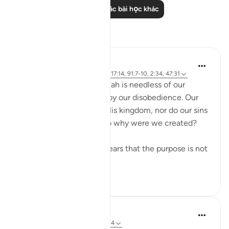
Đọc thêm các bài học khác
Suy ngẫm
Salihu Abba
22 tuần trước
·
Tham chiếu
ayah 17:14, 91:7-10, 2:34, 47:31
We are often told that Allah is needless of our
worship and unaffected by our disobedience. Our
prayers do not increase His kingdom, nor do our sins
diminish His authority. So why were we created?
Reflecting deeply, it appears that the purpose is not
to prove...
Xem tiếp
16
1
Iraj Marjan
năm ngoái
·
Tham chiếu
ayah 17:14