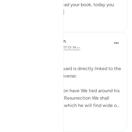
'(It will be said to him) Read your book, today you
are enough to...
Xem tiếp
33
3
In the Shade of the Quran
31 tuần trước
·
Tham chiếu
ayah 17:13-14
Personal Responsibility
The law of action and reward is directly linked to the
meticulous law of the universe:
Every human being's action have We tied around his
own neck. On the Day of Resurrection We shall
produce for him a record which he will find wide o...
Xem tiếp
0
0