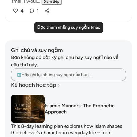
small I woul...
Xem tiếp
4
1
Đọc thêm những suy ngẫm khác
Ghi chú và suy ngẫm
Bạn không có bất kỳ ghi chú hay suy nghĩ nào về
câu thơ này.
Hãy ghi lại những suy nghĩ của bạn…
Kế hoạch học tập
Islamic Manners: The Prophetic
Approach
This 8-day learning plan explores how Islam shapes
the believer’s character in everyday life – from