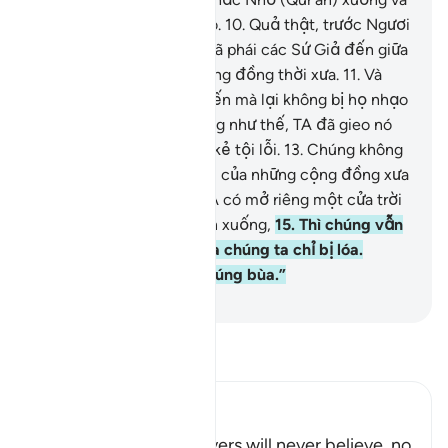
chính TA sẽ bảo quản Nó.
10
.
Quả thật, trước Ngươi
(Muhammad), TA cũng đã phái các Sứ Giả đến giữa
các giáo phái của các cộng đồng thời xưa.
11
.
Và
không một Sứ Giả nào đến mà lại không bị họ nhạo
báng và giễu cợt.
12
.
Cũng như thế, TA đã gieo nó
vào tấm lòng của những kẻ tội lỗi.
13
.
Chúng không
tin Nó (Qur’an), và tiền lệ của những cộng đồng xưa
đã trôi qua.
14
.
Cho dù TA có mở riêng một cửa trời
dành cho chúng tự do lên xuống,
15
.
Thì chúng vẫn
nói: “Chắc chắn mắt của chúng ta chỉ bị lóa.
Không, chúng ta đã bị trúng bùa.”
-
Ruwwad Center
Đọc Tafsir
Ibn Kathir (Abridged)
The Stubborn Disbelievers will never believe, no