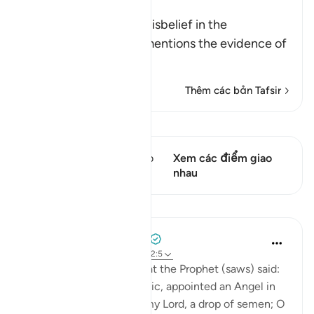
Man and of Plants
When Allah speaks of disbelief in the
Resurrection, He also mentions the evidence of
…
Đọc thêm
Thêm các bản Tafsir
Xem Qiraat
Câu thơ này có 1 Các giao
Xem các điểm giao
điểm
nhau
Bài học
Prophetic Commentary
8 năm trước
·
Tham chiếu
ayah 22:5
Anas b. Mâlik narrates that the Prophet (saws) said:
'Allah, Mighty and Majestic, appointed an Angel in
the womb who says: ‘O my Lord, a drop of semen; O