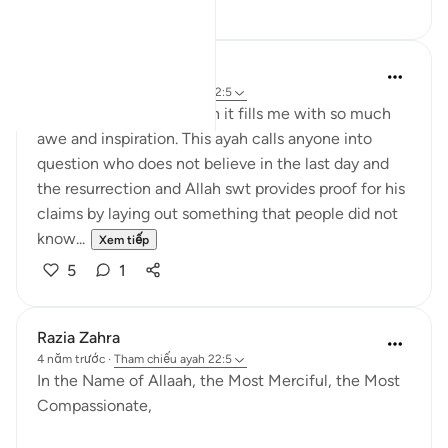
19
5
Muslimah Studies
4 năm trước
·
Tham chiếu
ayah 22:5
Whenever I read this ayah it fills me with so much
awe and inspiration. This ayah calls anyone into
question who does not believe in the last day and
the resurrection and Allah swt provides proof for his
claims by laying out something that people did not
know...
Xem tiếp
5
1
Razia Zahra
4 năm trước
·
Tham chiếu
ayah 22:5
In the Name of Allaah, the Most Merciful, the Most
Compassionate,