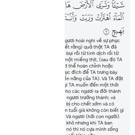
ﲴﲵ
ﲶ
ﲷ
ﲸ
ﲹ
ﲺ
ﲻ
ﲼ
ﲽ
ﲾ
ﲿ
ﳀ
ﳁ
ﳂ
ﳃ
ﳄ
Hỡi nhân loại! Nếu các ngươi hoài nghi về sự phục
sinh thì (các ngươi hãy biết rằng) quả thật TA đã
tạo hóa các ngươi từ đất bụi rồi từ tinh dịch rồi từ
một hòn máu đặc rồi từ một miếng thịt, (sau đó TA
làm cho nó) thành một cơ thể hoàn chỉnh hoặc
không thành (sẩy thai) mục đích để TA trưng bày
cho các ngươi thấy (quyền năng của TA). Và TA đặt
trong các dạ con những gì TA muốn đến một thời
hạn ấn định; sau đó TA cho các ngươi ra đời thành
những đứa bé; rồi để các ngươi trưởng thành; và
trong các ngươi có người bị cho chết sớm và có
người được cho sống đến tuổi già không còn biết gì
sau khi đã biết rất nhiều. Và ngươi (hỡi con người)
thấy đất đai nứt nẻ chết khô nhưng khi TA ban
nước mưa xuống tưới lên nó thì nó cựa mình sống