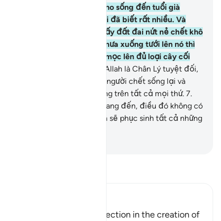
sớm và có người được cho sống đến tuổi già
không còn biết gì sau khi đã biết rất nhiều. Và
ngươi (hỡi con người) thấy đất đai nứt nẻ chết khô
nhưng khi TA ban nước mưa xuống tưới lên nó thì
nó cựa mình sống lại và mọc lên đủ loại cây cối
từng cặp.
6
.
Đó là bởi vì Allah là Chân Lý tuyệt đối,
chắc chắn Ngài làm cho người chết sống lại và
chắc chắn Ngài toàn năng trên tất cả mọi thứ.
7
.
Quả thật, Giờ Tận Thế đang đến, điều đó không có
gì phải hoài nghi, và Allah sẽ phục sinh tất cả những
ai trong mộ.
-
Ruwwad Center
Đọc Tafsir
Ibn Kathir (Abridged)
Evidence of the Resurrection in the creation of