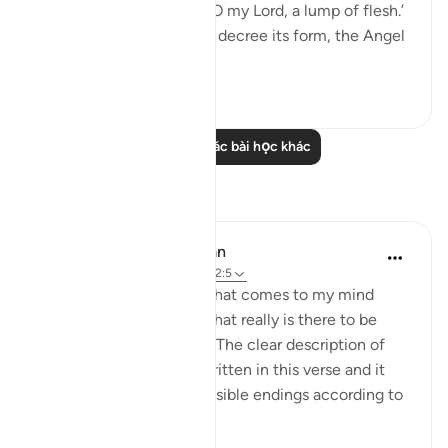
my Lord, a clinging clot; O my Lord, a lump of flesh.’
Then when He wishes to decree its form, the Angel
a...
Xem tiếp
1
1
Đọc thêm các bài học khác
Suy ngẫm
Omodara Jellilah Adediran
2 năm trước
·
Tham chiếu
ayah 22:5
'Humble beginnings' is what comes to my mind
when I read this verse. What really is there to be
proud or arrogant about? The clear description of
how I came to be is all written in this verse and it
also ends with all the possible endings according to
Allah's ...
Xem tiếp