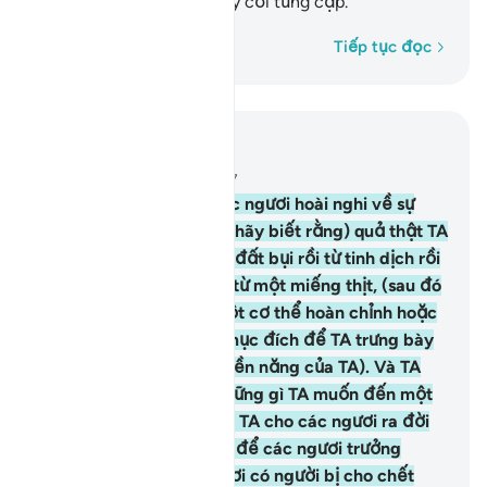
lại và mọc lên đủ loại cây cối từng cặp.
Từng từ một
Tiếp tục đọc
Đọc trong ngữ cảnh
Chương 22, Trang 332, Juz 17
5
.
Hỡi nhân loại! Nếu các ngươi hoài nghi về sự
phục sinh thì (các ngươi hãy biết rằng) quả thật TA
đã tạo hóa các ngươi từ đất bụi rồi từ tinh dịch rồi
từ một hòn máu đặc rồi từ một miếng thịt, (sau đó
TA làm cho nó) thành một cơ thể hoàn chỉnh hoặc
không thành (sẩy thai) mục đích để TA trưng bày
cho các ngươi thấy (quyền năng của TA). Và TA
đặt trong các dạ con những gì TA muốn đến một
thời hạn ấn định; sau đó TA cho các ngươi ra đời
thành những đứa bé; rồi để các ngươi trưởng
thành; và trong các ngươi có người bị cho chết