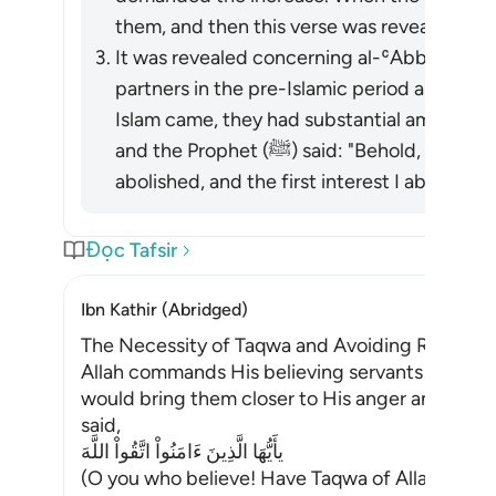
them, and then this verse was revealed. [ʿAṭ
It was revealed concerning al-ʿAbbās and K
partners in the pre-Islamic period and use
Islam came, they had substantial amounts in
and the Prophet (ﷺ) said: "Behold, all interest from the pre-Islamic period is
abolished, and the first interest I abolish is
Đọc Tafsir
Ibn Kathir (Abridged)
The Necessity of Taqwa and Avoiding Riba
Allah commands His believing servants to fear
would bring them closer to His anger and drive
said,
يأَيُّهَا الَّذِينَ ءَامَنُواْ اتَّقُواْ اللَّهَ
(O you who believe! Have Taqwa of Allah) mean