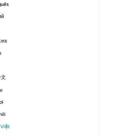
cá
guês
?
khô
ий
iện câu trả lời cho What is the context of revelation for this ā
gặ
hã
(c
kh
ไทย
e scholars' opinions in his book
cá
e
ng
ʿUmayr ibn ʿAwf from Thaqīf and
hồ
 Banū al-Mughīrah were taking
từ
interest, Thaqīf demanded what was
中文
đố
se and the one after it were
-
R
u
ffān and al-ʿAbbās, who had given
ol
Gh
ame, the owner of the dates said:
Bạ
ili
th
for me and my family. How about you
 Việt
ey agreed. When the term ended, they
de