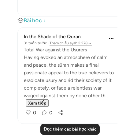
Bài học
In the Shade of the Quran
31 tuần trước
·
Tham chiếu
ayah 2:278
Total War against the Usurers
Having evoked an atmosphere of calm
and peace, the sūrah makes a final
passionate appeal to the true believers to
eradicate usury and rid their society of it
completely, or face a relentless war
waged against them by none other th...
Xem tiếp
0
0
Đọc thêm các bài học khác