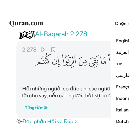
Chọn 
002
يا ايها الذين امنوا اتقوا الله وذروا ما 
Al-Baqarah
2:278
Englis
2:278
العربية
ﲚ
ﲛ
ﲜ
ﲝ
ﲞ
ﲟ
ﲠ
বাংলা
ارسی
França
Hỡi những người có đức tin, các ngươi hãy sợ 
lời cho vay, nếu các ngươi thật sự có đức tin n
Indon
Từng từ một
Italia
Đọc phần Hỏi và Đáp
Dutch