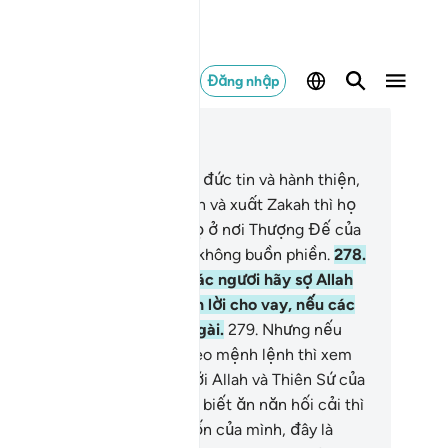
Đăng nhập
c trong ngữ cảnh
ơng 2, Trang 47, Juz 3
7
.
Quả thật, những người có đức tin và hành thiện,
u đáo duy trì lễ nguyện Salah và xuất Zakah thì họ
 nhận được ân phước của họ ở nơi Thượng Đế của
, họ sẽ không lo sợ cũng sẽ không buồn phiền.
278
.
i những người có đức tin, các ngươi hãy sợ Allah
 bỏ đi phần còn lại của tiền lời cho vay, nếu các
ươi thật sự có đức tin nơi Ngài.
279
.
Nhưng nếu
c ngươi không phục tùng theo mệnh lệnh thì xem
ư các ngươi đã khai chiến với Allah và Thiên Sứ của
ài. Tuy nhiên, nếu các ngươi biết ăn năn hối cải thì
c ngươi được thu hồi tiền vốn của mình, đây là