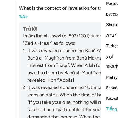
Portu
What is the context of revelation for this āyah
русск
Ẩn/H
Tafsir
Shqip
Trả lời
ภาษา
Imām Ibn al-Jawzī (d. 597/1201) summarized th
"Zād al-Masīr" as follows:
Türkç
It was revealed concerning Banū ʿAmr ibn 
اردو
Banū al-Mughīrah from Banū Makhzūm. The
interest from Thaqīf. When Allah forbade 
简体
owed to them by Banū al-Mughīrah. This ver
Melay
revealed. [Ibn ʿAbbās]
It was revealed concerning ʿUthmān ibn ʿA
Españ
loans on dates. When the time of harvest c
Kiswah
"If you take your due, nothing will remain 
Tiếng
take half and I will double it for you?" Th
demanded the increase. When the Prophet (ﷺ) learned of this, he forba