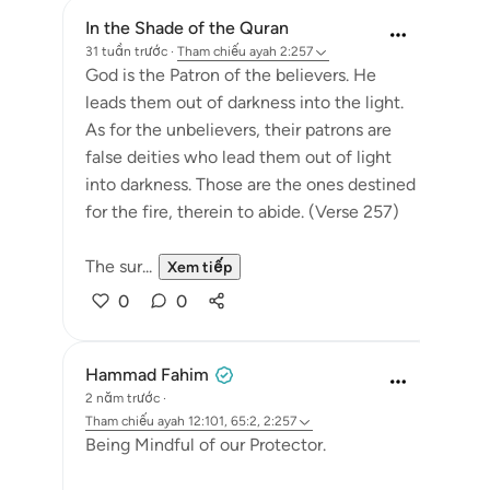
In the Shade of the Quran
31 tuần trước
·
Tham chiếu
ayah 2:257
God is the Patron of the believers. He
leads them out of darkness into the light.
As for the unbelievers, their patrons are
false deities who lead them out of light
into darkness. Those are the ones destined
for the fire, therein to abide. (Verse 257)
The sur...
Xem tiếp
0
0
Hammad Fahim
2 năm trước
·
Tham chiếu
ayah 12:101, 65:2, 2:257
Being Mindful of our Protector.