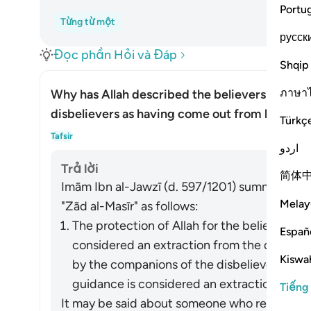
Portu
Từng từ một
русск
Đọc phần Hỏi và Đáp
Shqip
ภาษา
Why has Allah described the believers as hav
disbelievers as having come out from light?
Türkç
Ẩn/H
Tafsir
اردو
Trả lời
简体
Imām Ibn al-Jawzī (d. 597/1201) summarized th
Melay
"Zād al-Masīr" as follows:
The protection of Allah for the believers fr
Españ
considered an extraction from the darkness
Kiswah
by the companions of the disbelievers of 
guidance is considered an extraction from t
Tiếng
It may be said about someone who refrains fro