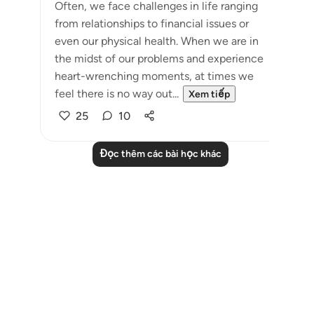
Often, we face challenges in life ranging
from relationships to financial issues or
even our physical health. When we are in
the midst of our problems and experience
heart-wrenching moments, at times we
feel there is no way out...
Xem tiếp
25
10
Đọc thêm các bài học khác
Notes
placeholders
close