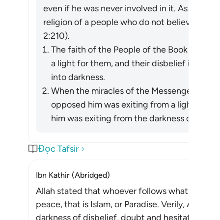
even if he was never involved in it. As Allah re
religion of a people who do not believe in All
2:210).
The faith of the People of the Book in the
a light for them, and their disbelief in him 
into darkness.
When the miracles of the Messenger of Allah (ﷺ) became apparent, wh
opposed him was exiting from a light he h
him was exiting from the darkness of ignora
Đọc Tafsir
Ibn Kathir (Abridged)
Allah stated that whoever follows what pleases 
peace, that is Islam, or Paradise. Verily, Allah d
darkness of disbelief, doubt and hesitation, to th