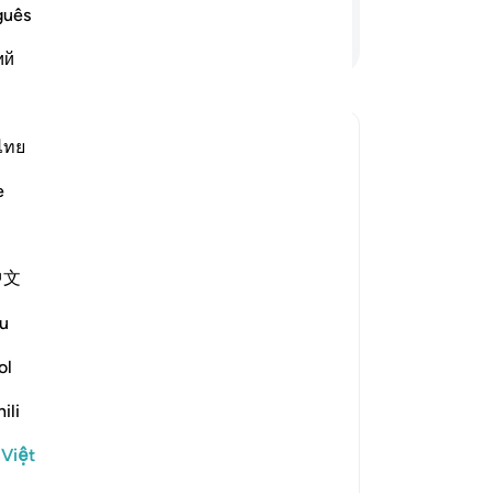
ph
guês
-
R
Tiếp tục đọc
ий
Gh
Bạ
ไทย
ing come out from darkness, and the
th
e
iện câu trả lời cho Why has Allah described the believers as h
中文
e scholars' opinions in his book
u
om falling into misguidance is
ol
 of disbelief, while the adornment
ili
falsehood that leads them away from
he light of guidance.
 Việt
m something that he has 'left it,'