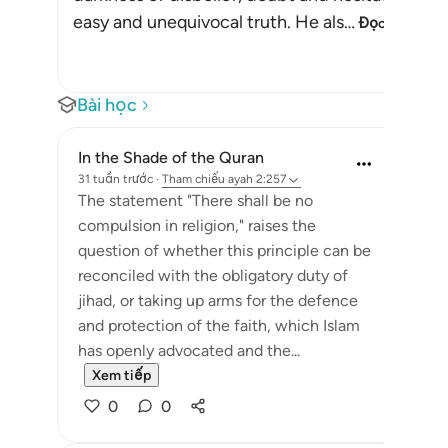
easy and unequivocal truth. He als
…
Đọc thêm
Bài học
In the Shade of the Quran
31 tuần trước
·
Tham chiếu
ayah 2:257
The statement "There shall be no
compulsion in religion," raises the
question of whether this principle can be
reconciled with the obligatory duty of
jihad, or taking up arms for the defence
and protection of the faith, which Islam
has openly advocated and the...
Xem tiếp
0
0