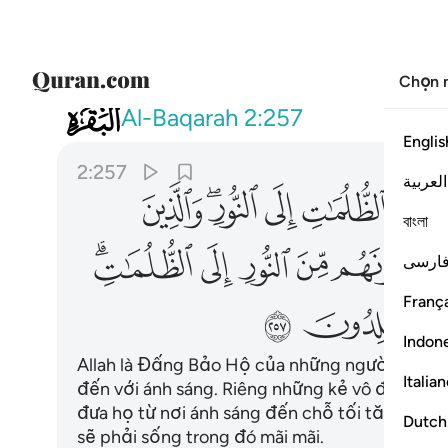
Chọn 
002
الله ولي الذين امنوا يخرجهم من الظل
Al-Baqarah
2:257
Englis
2:257
العربية
ﱆ
ﱇ
ﱈ
ﱉﱊ
ﱋ
বাংলা
ﱏ
ﱐ
ﱑ
ﱒ
ﱓﱔ
ارسی
França
ﱛ
ﱜ
Indon
Allah là Đấng Bảo Hộ của những người có đức 
Italia
đến với ánh sáng. Riêng những kẻ vô đức tin,
đưa họ từ nơi ánh sáng đến chỗ tối tăm. Nhữ
Dutch
sẽ phải sống trong đó mãi mãi.