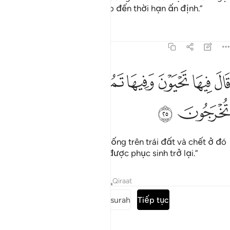
và phương tiện sinh sống cho đến thời hạn ấn định.”
Tafsirs
Bài học
Suy ngẫm
7:25
ﱜ
ﱝ
ﱞ
ﱟ
ال فيها تحيون وفيها تموتون ومنها تخرجون ٢٥
ﱠ
ﱡ
َالَ فِيهَا تَحْيَوْنَ وَفِيهَا تَمُوتُونَ وَمِنْهَا تُخْرَجُونَ ٢٥
ﱢ
ﱣ
(Allah) phán: “Các ngươi sẽ sống trên trái đất và chết ở đó
và cũng từ đó các ngươi sẽ được phục sinh trở lại.”
Tafsirs
Bài học
Suy ngẫm
Qiraat
Đọc toàn bộ surah
Tiếp tục