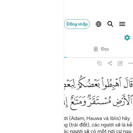
Đăng nhập
7. Al-A'raf
Từng câu từng chữ
Đọc
Bản dịch
: Translation Pioneers Center
7:24
ﱎ
ﱏ
ﱐ
ﱑ
ﱒﱓ
ﱔ
ﱕ
ال اهبطوا بعضكم لبعض عدو ولكم في الارض مستقر ومتاع الى حين ٢٤
َالَ ٱهْبِطُوا۟ بَعْضُكُمْ لِبَعْضٍ عَدُوٌّۭ ۖ وَلَكُمْ فِى ٱلْأَرْضِ مُسْتَقَرٌّۭ وَمَ
ﱖ
ﱗ
ﱘ
ﱙ
ﱚ
ﱛ
(Allah) phán: “Cả ba nhà ngươi (Adam, Hauwa và Iblis) hãy
(rời khỏi Thiên Đàng) đi xuống (trái đất), các ngươi sẽ là kẻ
thù của nhau. Trên trái đất, các ngươi sẽ có một nơi cư ngụ