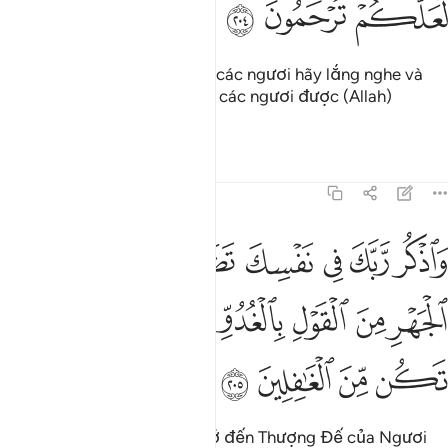
ﲮ
ﲯ
ﲰ
Khi Qur’an được xướng đọc, các ngươi hãy lắng nghe và
hãy giữ yên lặng, mong rằng các ngươi được (Allah)
thương xót.
Tafsirs
Bài học
Suy ngẫm
7:205
ﲱ
ﲲ
ﲳ
ﲴ
ﲵ
ﲶ
ﲷ
اذكر ربك في نفسك تضرعا وخيفة ودون الجهر من القول بالغدو والاصال و
َٱذْكُر رَّبَّكَ فِى نَفْسِكَ تَضَرُّعًۭا وَخِيفَةًۭ وَدُونَ ٱلْجَهْرِ مِنَ ٱلْقَوْل
ﲸ
ﲹ
ﲺ
ﲻ
ﲼ
ﲽ
ﲾ
ﲿ
ﳀ
ﳁ
Ngươi (hỡi Thiên Sứ) hãy nhớ đến Thượng Đế của Ngươi