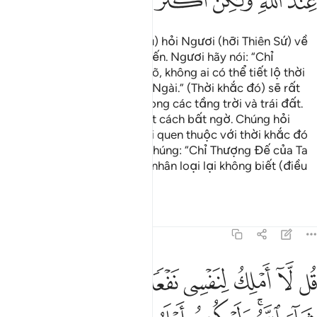
ﳢ
ﳣ
ﳤ
ﳥ
ﳦ
ﳧ
ﳨ
ﳩ
(Những kẻ phủ nhận Đời Sau) hỏi Ngươi (hỡi Thiên Sứ) về
Ngày Tận Thế bao giờ xảy đến. Ngươi hãy nói: “Chỉ
Thượng Đế của Ta mới biết rõ, không ai có thể tiết lộ thời
khắc đó ngoại trừ một mình Ngài.” (Thời khắc đó) sẽ rất
nặng nề đối với (vạn vật) trong các tầng trời và trái đất.
Nó sẽ đến với các ngươi một cách bất ngờ. Chúng hỏi
Ngươi như thể Ngươi rất đỗi quen thuộc với thời khắc đó
lắm vậy. Ngươi hãy nói với chúng: “Chỉ Thượng Đế của Ta
mới biết rõ, tuy nhiên, đa số nhân loại lại không biết (điều
đó).”
Tafsirs
Bài học
Suy ngẫm
7:188
ﱁ
ﱂ
ﱃ
ﱄ
ﱅ
ﱆ
ﱇ
ﱈ
ﱉ
ل لا املك لنفسي نفعا ولا ضرا الا ما شاء الله ولو كنت اعلم الغيب لاست
ُل لَّآ أَمْلِكُ لِنَفْسِى نَفْعًۭا وَلَا ضَرًّا إِلَّا مَا شَآءَ ٱللَّهُ ۚ وَلَوْ كُنتُ أَعْلَمُ ٱ