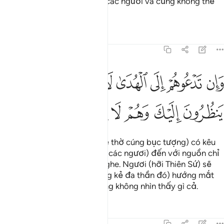
không có khả năng giúp đỡ các ngươi và cũng không thể
tự giúp bản thân chúng.”
Tafsirs
Bài học
Suy ngẫm
7:198
ﱗ
ﱘ
ﱙ
ﱚ
ﱛ
ﱜﱝ
ﱞ
ان تدعوهم الى الهدى لا يسمعوا وتراهم ينظرون اليك وهم لا يبصرون ١٩٨
َإِن تَدْعُوهُمْ إِلَى ٱلْهُدَىٰ لَا يَسْمَعُوا۟ ۖ وَتَرَىٰهُمْ يَنظُرُونَ إِلَيْكَ وَهُمْ لَا يُبْصِرُ
ﱟ
ﱠ
ﱡ
ﱢ
ﱣ
ﱤ
Dẫu các ngươi (hỡi những kẻ thờ cúng bục tượng) có kêu
gọi chúng (các thần linh của các ngươi) đến với nguồn chỉ
đạo thì chúng cũng không nghe. Ngươi (hỡi Thiên Sứ) sẽ
thấy (các thần linh của những kẻ đa thần đó) hướng mắt
về Ngươi nhưng thật ra chúng không nhìn thấy gì cả.
Tafsirs
Bài học
Suy ngẫm
7:199