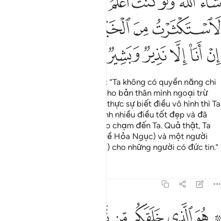
ﱊ
ﱋﱌ
ﱍ
ﱎ
ﱏ
ﱐ
ﱑ
ﱒ
ﱓ
ﱔ
ﱕ
ﱖﱗ
ﱘ
ﱙ
ﱚ
ﱛ
ﱜ
ﱝ
ﱞ
ﱟ
Ngươi (hỡi Thiên Sứ) hãy nói: “Ta không có quyền năng chi
phối điều lợi hoặc điều hại cho bản thân mình ngoại trừ
những gì Allah muốn. Nếu Ta thực sự biết điều vô hình thì Ta
đã thu gom cho bản thân mình nhiều điều tốt đẹp và đã
không có bất kỳ điều xấu nào chạm đến Ta. Quả thật, Ta
chỉ là một người cảnh báo (về Hỏa Ngục) và một người
báo tin mừng (về Thiên Đàng) cho những người có đức tin.”
Tafsirs
Bài học
Suy ngẫm
7:189
ﱠ ﱡ
ﱢ
ﱣ
ﱤ
ﱥ
ﱦ
ﱧ
و الذي خلقكم من نفس واحدة وجعل منها زوجها ليسكن اليها فلما تغشاها
ُوَ ٱلَّذِى خَلَقَكُم مِّن نَّفْسٍۢ وَٰحِدَةٍۢ وَجَعَلَ مِنْهَا زَوْجَهَا لِيَسْكُنَ