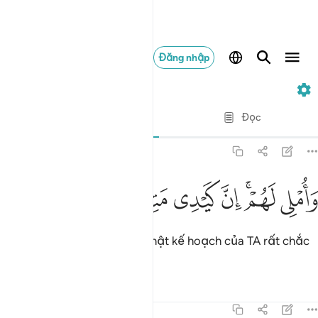
Đăng nhập
7. Al-A'raf
Từng câu từng chữ
Đọc
Bản dịch
: Translation Pioneers Center
7:183
ﲅ
ﲆﲇ
ﲈ
املي لهم ان كيدي متين ١٨٣
ﲉ
ﲊ
ﲋ
َأُمْلِى لَهُمْ ۚ إِنَّ كَيْدِى مَتِينٌ ١٨٣
TA tạm tha cho chúng, quả thật kế hoạch của TA rất chắc
chắn.
Tafsirs
Bài học
Suy ngẫm
7:184