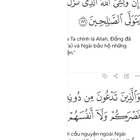
ﱁ
ﱂ
ﱃ
ﱄ
ﱅ
ﱆﱇ
ﱈ
ِنَّ وَلِـِّۧىَ ٱللَّهُ ٱلَّذِى نَزَّلَ ٱلْكِتَـٰبَ ۖ وَهُوَ يَتَوَلَّى ٱلصَّـٰلِحِينَ ١٩٦
ﱉ
ﱊ
ﱋ
“Quả thật, Đấng Bảo Hộ của Ta chính là Allah, Đấng đã
ban xuống Kinh (Qur’an cho Ta) và Ngài bảo hộ những
người đức hạnh và lương thiện.”
Tafsirs
Bài học
Suy ngẫm
7:197
ﱌ
ﱍ
ﱎ
ﱏ
ﱐ
ﱑ
الذين تدعون من دونه لا يستطيعون نصركم ولا انفسهم ينصرون ١٩٧
َٱلَّذِينَ تَدْعُونَ مِن دُونِهِۦ لَا يَسْتَطِيعُونَ نَصْرَكُمْ وَلَآ أَنفُسَهُمْ يَنصُرُونَ ١٩٧
ﱒ
ﱓ
ﱔ
ﱕ
ﱖ
“Còn những thứ mà các ngươi cầu nguyện ngoài Ngài