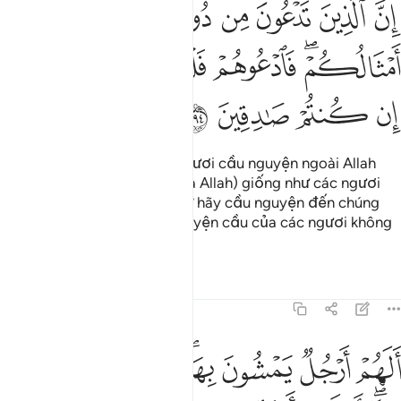
ﲭ
ﲮ
ﲯ
ﲰ
ﲱ
ﲲ
ﲳ
ن الذين تدعون من دون الله عباد امثالكم فادعوهم فليستجيبوا لكم ان كن
ِنَّ ٱلَّذِينَ تَدْعُونَ مِن دُونِ ٱللَّهِ عِبَادٌ أَمْثَالُكُمْ ۖ فَٱدْعُوهُمْ فَلْيَسْتَجِيبُوا۟ لَك
ﲴﲵ
ﲶ
ﲷ
ﲸ
ﲹ
ﲺ
ﲻ
ﲼ
Thật ra những thứ mà các ngươi cầu nguyện ngoài Allah
cũng chỉ là những bề tôi (của Allah) giống như các ngươi
mà thôi. Do đó, các ngươi cứ hãy cầu nguyện đến chúng
xem chúng có đáp lại lời nguyện cầu của các ngươi không
nếu các ngươi nói thật!
Tafsirs
Bài học
Suy ngẫm
7:195
ﲽ
ﲾ
ﲿ
ﳀﳁ
ﳂ
ﳃ
ﳄ
ﳅ
لهم ارجل يمشون بها ام لهم ايد يبطشون بها ام لهم اعين يبصرون بها ام
َلَهُمْ أَرْجُلٌۭ يَمْشُونَ بِهَآ ۖ أَمْ لَهُمْ أَيْدٍۢ يَبْطِشُونَ بِهَآ ۖ أَمْ لَهُمْ أَعْيُنٌۭ