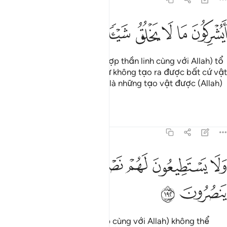
ﲏ
ﲐ
ﲑ
ﲒ
ﲓ
يشركون ما لا يخلق شييا وهم يخلقون ١٩١
ﲔ
ﲕ
ﲖ
َيُشْرِكُونَ مَا لَا يَخْلُقُ شَيْـًۭٔا وَهُمْ يُخْلَقُونَ ١٩١
Lẽ nào chúng (những kẻ tổ hợp thần linh cùng với Allah) tổ
hợp cùng với Ngài những thứ không tạo ra được bất cứ vật
gì trong khi những thứ đó lại là những tạo vật được (Allah)
tạo ra?!
Tafsirs
Bài học
Suy ngẫm
7:192
ﲗ
ﲘ
ﲙ
ﲚ
لا يستطيعون لهم نصرا ولا انفسهم ينصرون ١٩٢
ﲛ
ﲜ
َلَا يَسْتَطِيعُونَ لَهُمْ نَصْرًۭا وَلَآ أَنفُسَهُمْ يَنصُرُونَ ١٩٢
ﲝ
ﲞ
(Những thứ mà chúng tổ hợp cùng với Allah) không thể