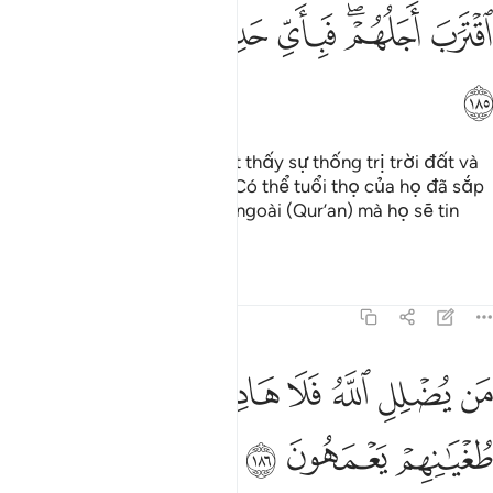
ﲪ
ﲫﲬ
ﲭ
ﲮ
ﲯ
ﲰ
ﲱ
Lẽ nào chúng không quan sát thấy sự thống trị trời đất và
mọi thứ mà Allah đã tạo ra? Có thể tuổi thọ của họ đã sắp
kết thúc. Thế còn lời nói nào ngoài (Qur’an) mà họ sẽ tin
đây!
Tafsirs
Bài học
Suy ngẫm
7:186
ﲲ
ﲳ
ﲴ
ﲵ
ﲶ
ﲷﲸ
ن يضلل الله فلا هادي له ويذرهم في طغيانهم يعمهون ١٨٦
ﲹ
ﲺ
َن يُضْلِلِ ٱللَّهُ فَلَا هَادِىَ لَهُۥ ۚ وَيَذَرُهُمْ فِى طُغْيَـٰنِهِمْ يَعْمَهُونَ ١٨٦
ﲻ
ﲼ
ﲽ