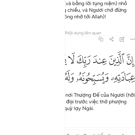
trong lòng bằng sự hạ mình (và bằng lời tụng niệm) nhỏ
khẽ, không to tiếng, vào sáng chiều, và Ngươi chớ đừng
như những kẻ lơ là, thờ ơ (không nhớ tới Allah)!
Tafsirs
Bài học
Suy ngẫm
Nội dung liên quan
7:206
ﳂ
ﳃ
ﳄ
ﳅ
ﳆ
ﳇ
ن الذين عند ربك لا يستكبرون عن عبادته ويسبحونه وله يسجدون ۩ ٢٠٦
ﳈ
ِنَّ ٱلَّذِينَ عِندَ رَبِّكَ لَا يَسْتَكْبِرُونَ عَنْ عِبَادَتِهِۦ وَيُسَبِّحُونَهُۥ وَلَهُۥ يَسْجُدُونَ ۩ ٢٠٦
ﳉ
ﳊ
ﳋ
ﳌﳍﳎ
ﳏ
Quả thật (các Thiên Thần) ở nơi Thượng Đế của Ngươi (hỡi
Thiên Sứ) không hề tự cao tự đại trước việc thờ phượng
Ngài; Họ luôn tán dương và quỳ lạy Ngài.
Tafsirs
Bài học
Suy ngẫm