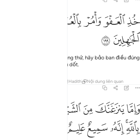
ﱥ
ﱦ
ﱧ
ﱨ
ذ العفو وامر بالعرف واعرض عن الجاهلين ١٩٩
ﱩ
ﱪ
ُذِ ٱلْعَفْوَ وَأْمُرْ بِٱلْعُرْفِ وَأَعْرِضْ عَنِ ٱلْجَـٰهِلِينَ ١٩٩
ﱫ
ﱬ
Ngươi (hỡi Thiên Sứ) hãy lượng thứ, hãy bảo ban điều đúng
và hãy tránh xa những kẻ ngu dốt.
Tafsirs
Bài học
Suy ngẫm
Hadith
Nội dung liên quan
7:200
ﱭ
ﱮ
ﱯ
ﱰ
ﱱ
اما ينزغنك من الشيطان نزغ فاستعذ بالله انه سميع عليم ٢٠٠
ﱲ
َإِمَّا يَنزَغَنَّكَ مِنَ ٱلشَّيْطَـٰنِ نَزْغٌۭ فَٱسْتَعِذْ بِٱللَّهِ ۚ إِنَّهُۥ سَمِيعٌ عَلِيمٌ ٢٠٠
ﱳﱴ
ﱵ
ﱶ
ﱷ
ﱸ