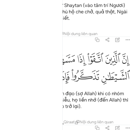
Nếu như có sự quấy nhiễu từ Shaytan (vào tâm trí Ngươi)
thì Ngươi hãy cầu xin Allah phù hộ che chở, quả thật, Ngài
là Đấng Hằng Nghe, Hằng Biết.
Tafsirs
Bài học
Suy ngẫm
Nội dung liên quan
7:201
ﱹ
ﱺ
ﱻ
ﱼ
ﱽ
ﱾ
ﱿ
ن الذين اتقوا اذا مسهم طايف من الشيطان تذكروا فاذا هم مبصرون ٢٠١
ِنَّ ٱلَّذِينَ ٱتَّقَوْا۟ إِذَا مَسَّهُمْ طَـٰٓئِفٌۭ مِّنَ ٱلشَّيْطَـٰنِ تَذَكَّرُوا۟ فَإِذَا هُم مُّب
ﲀ
ﲁ
ﲂ
ﲃ
ﲄ
ﲅ
Quả thât, những người ngoan đạo (sợ Allah) khi có nhóm
Shaytan nào đó đến quấy nhiễu, họ liền nhớ (đến Allah) thì
họ sẽ thấy (ánh sáng chỉ đạo trở lại).
Tafsirs
Bài học
Suy ngẫm
Qiraat
Nội dung liên quan
7:202