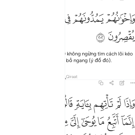
ﲆ
ﲇ
ﲈ
اخوانهم يمدونهم في الغي ثم لا يقصرون ٢٠٢
ﲉ
ﲊ
ﲋ
َإِخْوَٰنُهُمْ يَمُدُّونَهُمْ فِى ٱلْغَىِّ ثُمَّ لَا يُقْصِرُونَ ٢٠٢
ﲌ
ﲍ
Những anh em của (Shaytan) không ngừng tìm cách lôi kéo
họ đi lạc, và chúng sẽ không bỏ ngang (ý đồ đó).
Tafsirs
Bài học
Suy ngẫm
Qiraat
7:203
ﲎ
ﲏ
ﲐ
ﲑ
ﲒ
ﲓ
ﲔﲕ
ﲖ
اذا لم تاتهم باية قالوا لولا اجتبيتها قل انما اتبع ما يوحى الي من ربي 
َإِذَا لَمْ تَأْتِهِم بِـَٔايَةٍۢ قَالُوا۟ لَوْلَا ٱجْتَبَيْتَهَا ۚ قُلْ إِنَّمَآ أَتَّبِعُ مَا يُوحَىٰٓ إ
ﲗ
ﲘ
ﲙ
ﲚ
ﲛ
ﲜ
ﲝﲞ
ﲟ
ﲠ