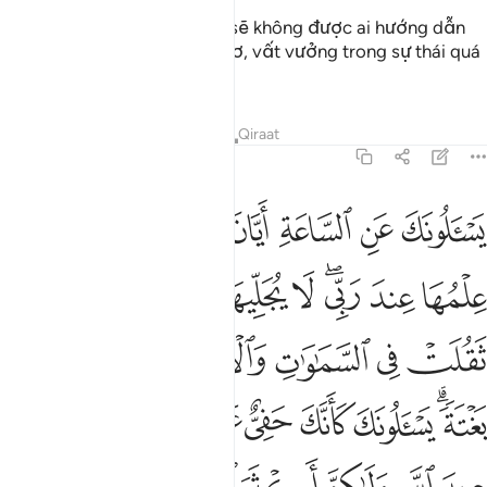
Ai mà Allah làm cho lầm lạc sẽ không được ai hướng dẫn
và Ngài sẽ bỏ mặc họ chơ vơ, vất vưởng trong sự thái quá
của họ.
Tafsirs
Bài học
Suy ngẫm
Qiraat
7:187
ﲾ
ﲿ
ﳀ
ﳁ
ﳂﳃ
ﳄ
ﳅ
سالونك عن الساعة ايان مرساها قل انما علمها عند ربي لا يجليها لوقتها ا
َسْـَٔلُونَكَ عَنِ ٱلسَّاعَةِ أَيَّانَ مُرْسَىٰهَا ۖ قُلْ إِنَّمَا عِلْمُهَا عِندَ رَبِّى ۖ لَا يُجَلِّيهَا لِوَقْتِهَ
ﳆ
ﳇ
ﳈﳉ
ﳊ
ﳋ
ﳌ
ﳍ
ﳎﳏ
ﳐ
ﳑ
ﳒ
ﳓﳔ
ﳕ
ﳖ
ﳗ
ﳘﳙ
ﳚ
ﳛ
ﳜ
ﳝﳞ
ﳟ
ﳠ
ﳡ