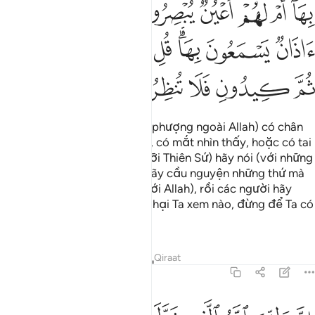
ﳆﳇ
ﳈ
ﳉ
ﳊ
ﳋ
ﳌﳍ
ﳎ
ﳏ
ﳐ
ﳑ
ﳒﳓ
ﳔ
ﳕ
ﳖ
ﳗ
ﳘ
ﳙ
ﳚ
ﳛ
Lẽ nào (những thứ được thờ phượng ngoài Allah) có chân
biết đi, có tay biết cầm nắm, có mắt nhìn thấy, hoặc có tai
có thể nghe được? Ngươi (hỡi Thiên Sứ) hãy nói (với những
kẻ đa thần): “Các người cứ hãy cầu nguyện những thứ mà
các người đã tổ hợp (cùng với Allah), rồi các người hãy
cùng nhau lên kế hoạch hãm hại Ta xem nào, đừng để Ta có
thời gian nghĩ ngơi gì cả!”
Tafsirs
Bài học
Suy ngẫm
Qiraat
7:196
ن وليي الله الذي نزل الكتاب وهو يتولى الصالحين ١٩٦