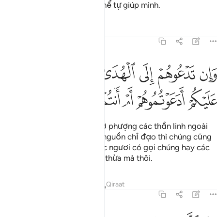
giúp đỡ chúng cũng không thể tự giúp mình.
Tafsirs
Bài học
Suy ngẫm
7:193
ﲟ
ﲠ
ﲡ
ﲢ
ﲣ
ﲤﲥ
ﲦ
ان تدعوهم الى الهدى لا يتبعوكم سواء عليكم ادعوتموهم ام انتم صامتون 
َإِن تَدْعُوهُمْ إِلَى ٱلْهُدَىٰ لَا يَتَّبِعُوكُمْ ۚ سَوَآءٌ عَلَيْكُمْ أَدَعَوْتُمُوهُمْ أَمْ أَنتُمْ صَـٰمِتُو
ﲧ
ﲨ
ﲩ
ﲪ
ﲫ
ﲬ
Nếu các ngươi (những kẻ thờ phượng các thần linh ngoài
Allah) có gọi chúng đến với nguồn chỉ đạo thì chúng cũng
không theo các ngươi, dù các ngươi có gọi chúng hay các
ngươi im lặng thì cũng bằng thừa mà thôi.
Tafsirs
Bài học
Suy ngẫm
Qiraat
7:194