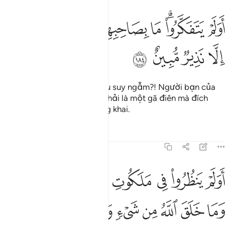
ﲌ
ﲍﲎ
ﲏ
ﲐ
ﲑ
ولم يتفكروا ما بصاحبهم من جنة ان هو الا نذير مبين ١٨٤
ﲒﲓ
ﲔ
ﲕ
َوَلَمْ يَتَفَكَّرُوا۟ ۗ مَا بِصَاحِبِهِم مِّن جِنَّةٍ ۚ إِنْ هُوَ إِلَّا نَذِيرٌۭ مُّبِينٌ ١٨٤
ﲖ
ﲗ
ﲘ
ﲙ
Lẽ nào chúng vẫn không chịu suy ngẫm?! Người bạn của
chúng (Muhammad) không phải là một gã điên mà đích
thực là một vị cảnh báo công khai.
Tafsirs
Bài học
Suy ngẫm
7:185
ﲚ
ﲛ
ﲜ
ﲝ
ﲞ
ﲟ
ولم ينظروا في ملكوت السماوات والارض وما خلق الله من شيء وان عس
َوَلَمْ يَنظُرُوا۟ فِى مَلَكُوتِ ٱلسَّمَـٰوَٰتِ وَٱلْأَرْضِ وَمَا خَلَقَ ٱللَّهُ مِن شَىْءٍۢ وَأَنْ عَسَىٰ
ﲠ
ﲡ
ﲢ
ﲣ
ﲤ
ﲥ
ﲦ
ﲧ
ﲨ
ﲩ