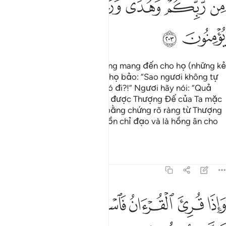
ﲡ
ﲢ
ﲣ
ﲤ
ﲥ
ﲦ
ﲧ
Khi Ngươi (hỡi Thiên Sứ) không mang đến cho họ (những kẻ
đa thần) một dấu hiệu lạ thì họ bảo: “Sao ngươi không tự
bịa ra một dấu hiệu lạ nào đó đi?!” Ngươi hãy nói: “Quả
thật, Ta chỉ làm theo điều đã được Thượng Đế của Ta mặc
khải cho Ta. Đây (Qur’an) là bằng chứng rõ ràng từ Thượng
Đế của các người. Nó là nguồn chỉ đạo và là hồng ân cho
đám người có đức tin.”
Tafsirs
Bài học
Suy ngẫm
7:204
ﲨ
ﲩ
ﲪ
ﲫ
ﲬ
اذا قري القران فاستمعوا له وانصتوا لعلكم ترحمون ٢٠٤
ﲭ
َإِذَا قُرِئَ ٱلْقُرْءَانُ فَٱسْتَمِعُوا۟ لَهُۥ وَأَنصِتُوا۟ لَعَلَّكُمْ تُرْحَمُونَ ٢٠٤