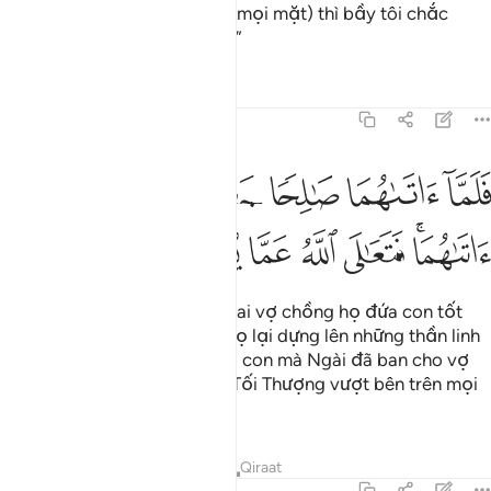
tôi một đứa con tốt lành (về mọi mặt) thì bầy tôi chắc
chắn vô cùng biết ơn (Ngài).”
Tafsirs
Bài học
Suy ngẫm
7:190
ﲁ
ﲂ
ﲃ
ﲄ
ﲅ
ﲆ
ﲇ
لما اتاهما صالحا جعلا له شركاء فيما اتاهما فتعالى الله عما يشركون ١٩٠
َلَمَّآ ءَاتَىٰهُمَا صَـٰلِحًۭا جَعَلَا لَهُۥ شُرَكَآءَ فِيمَآ ءَاتَىٰهُمَا ۚ فَتَعَـٰلَى ٱللَّهُ عَمَّا يُشْرِكُون
ﲈﲉ
ﲊ
ﲋ
ﲌ
ﲍ
ﲎ
Tuy nhiên, khi Ngài ban cho hai vợ chồng họ đứa con tốt
lành (như họ cầu mong) thì họ lại dựng lên những thần linh
ngang vai với Ngài[7] về đứa con mà Ngài đã ban cho vợ
chồng họ. Nhưng Allah luôn Tối Thượng vượt bên trên mọi
thứ mà họ qui cho Ngài.
1
Tafsirs
Bài học
Suy ngẫm
Qiraat
7:191