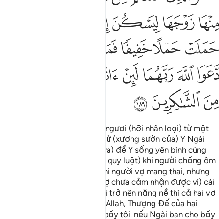
ﱨ
ﱩ
ﱪ
ﱫﱬ
ﱭ
ﱮ
ﱯ
ﱰ
ﱱ
ﱲ
ﱳﱴ
ﱵ
ﱶ
ﱷ
ﱸ
ﱹ
ﱺ
ﱻ
ﱼ
ﱽ
ﱾ
ﱿ
ﲀ
“Ngài là Đấng đã tạo ra các ngươi (hỡi nhân loại) từ một
cá thể duy nhất (Adam), rồi từ (xương sườn của) Y Ngài
tạo ra cho Y người vợ (Hauwa) để Y sống yên bình cùng
với vợ của mình. Thế là (theo quy luật) khi người chồng ôm
phủ lấy người vợ của mình thì người vợ mang thai, nhưng
(trong thời gian đầu người vợ chưa cảm nhận được vì) cái
thai còn nhẹ). Đến khi cái thai trở nên nặng nề thì cả hai vợ
chồng (thường) cầu nguyện Allah, Thượng Đế của hai
người: “Lạy Thượng Đế của bầy tôi, nếu Ngài ban cho bầy