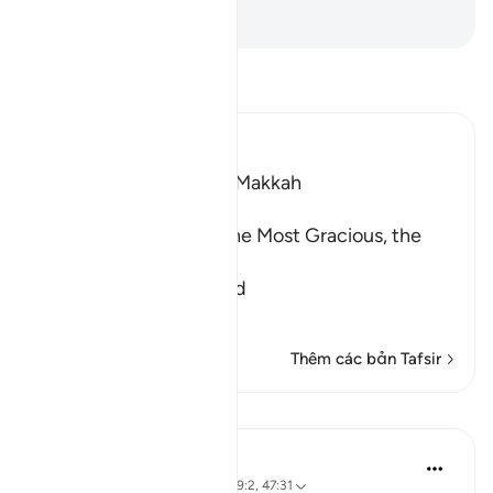
-
Ruwwad Center
Đọc Tafsir
Ibn Kathir (Abridged)
Which was revealed in Makkah
بِسْمِ اللَّهِ الرَّحْمَـنِ الرَّحِيمِ
In the Name of Allah, the Most Gracious, the
Most Merciful.
The Believers are tested
…
Đọc thêm
Thêm các bản Tafsir
Bài học
Samia Mubarak
3 năm trước
·
Tham chiếu
ayah 29:2, 47:31