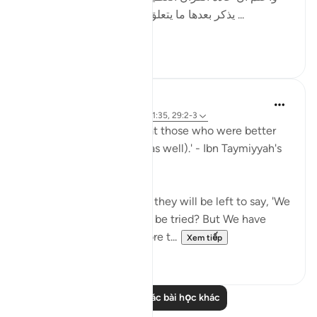
يذكر بعدها ما يتعلق بالقرآن ; كقوله : ( الم ذلك ...
Xem tiếp
10
3
Waleed Basyouni
4 năm trước
·
Tham chiếu
ayah 21:35, 29:2-3
'Muslims must realize that those who were better
than them were tested (as well).' - Ibn Taymiyyah's
Fataawa (v. 5, p. 178)
'Do the people think that they will be left to say, 'We
believe' and they will not be tried? But We have
certainly tried those before t...
Xem tiếp
39
2
Đọc thêm các bài học khác