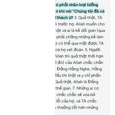
1
.
Alif. La-m. Mi-m.[1]
2
.
Có phải nhân loại tưởng
rằng họ sẽ được yên thân khi nói “Chúng tôi đã có
đức tin” mà không bị thử thách ư?
3
.
Quả thật, TA
đã thử thách những người trước họ. Allah muốn cho
thấy rõ ai là người chân thật và ai là kẻ dối gian (qua
cuộc thử thách).
4
.
Hoặc phải chăng những kẻ làm
điều tội lỗi tưởng rằng họ có thể qua mặt được TA
ư? Thật tệ hại cho điều mà họ xét đoán.
5
.
Người
nào mong trở về gặp lại Allah thì quả thật thời hạn
(ấn định cho việc gặp gỡ đó) của Allah chắc chắn
sẽ đến. Quả thật, Ngài là Đấng Hằng Nghe, Hằng
Biết.
6
.
Người nào phấn đấu thì thật ra y chỉ phấn
đấu cho bản thân mình. Quả thật, Allah là Đấng
Giàu Có, không cần đến thế gian.
7
.
Những ai có
đức tin và hành thiện, TA chắc chắn sẽ xóa bỏ
những điều xấu xa và tội lỗi của họ, và TA chắc
chắn sẽ ban cho họ phần thưởng tốt hơn những
điều tốt mà họ đã làm.