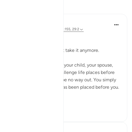
Suy ngẫm
Dr Maryam Fayyaz
9 tuần trước
·
Tham chiếu
ayah 2:155, 29:2
Bismillah.
Sometimes you just can’t take it anymore.
It can be a situation with your child, your spouse,
your job, or any other challenge life places before
you. Yet there seems to be no way out. You simply
have to deal with what has been placed before you.
...
Xem tiếp
18
6
Zawad Alam