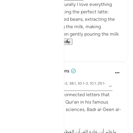
I’m a home barista, so naturally I love everything
about the process of making the perfect latte:
grinding the freshly roasted beans, extracting the
shot of espresso, frothing the milk, making
homemade syrup, and then gently pouring the milk
into the espresso ...
Xem tiếp
89
14
Tulayhah Tafsir Translations
2 năm trước
·
Tham
ayah 12:1, 14:1, 50:1, 2:1-2, 38:1, 30:1-3, 10:1, 29:1-
chiếu
2, 7:1-2, 3:1-2
While discussing the disconnected letters that
begin some surahs of the Qur'an in his famous
handbook to the Qur'anic sciences, Badr al-Deen al-
Zarkashi wrote:
[ واعلم أن عادة القرآن العظيم في ذكر هذه الحروف أن