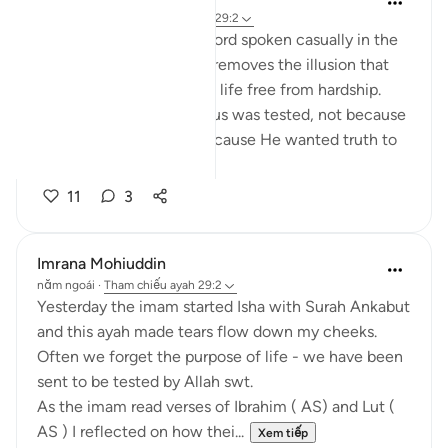
13 tuần trước
·
Tham chiếu
ayah 29:2
Faith has never been a word spoken casually in the
sight of Allah. This verse removes the illusion that
belief alone guarantees a life free from hardship.
Every generation before us was tested, not because
Allah hated them, but because He wanted truth to
becom...
Xem tiếp
11
3
Imrana Mohiuddin
năm ngoái
·
Tham chiếu
ayah 29:2
Yesterday the imam started Isha with Surah Ankabut
and this ayah made tears flow down my cheeks.
Often we forget the purpose of life - we have been
sent to be tested by Allah swt.
As the imam read verses of Ibrahim ( AS) and Lut (
AS ) I reflected on how thei...
Xem tiếp