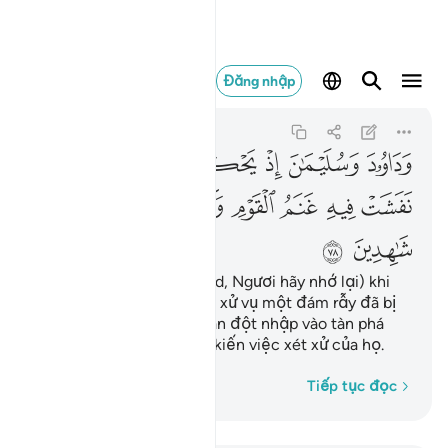
وداوود وسليمان اذ يحك
Đăng nhập
Al-Anbiya
21:78
21:78
ﲇ
ﲈ
ﲉ
ﲊ
ﲋ
ﲌ
ﲍ
ﲎ
ﲏ
ﲐ
ﲑ
ﲒ
ﲓ
ﲔ
ﲕ
(Hỡi Thiên Sứ Muhammad, Ngươi hãy nhớ lại) khi
Dawood và Sulayman xét xử vụ một đám rẫy đã bị
đàn cừu của một đám dân đột nhập vào tàn phá
trong đêm. TA đã chứng kiến việc xét xử của họ.
Từng từ một
Tiếp tục đọc