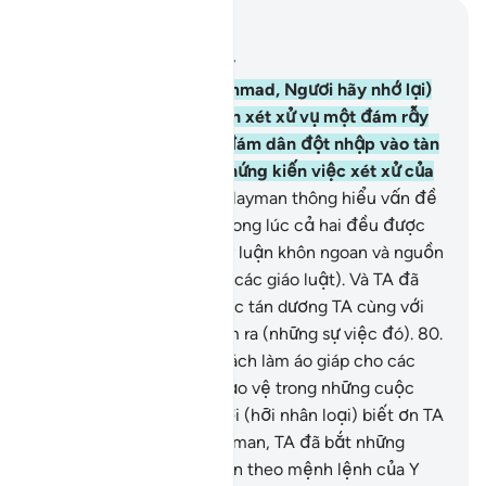
Đọc trong ngữ cảnh
Chương 21, Trang 328, Juz 17
78
.
(Hỡi Thiên Sứ Muhammad, Ngươi hãy nhớ lại)
khi Dawood và Sulayman xét xử vụ một đám rẫy
đã bị đàn cừu của một đám dân đột nhập vào tàn
phá trong đêm. TA đã chứng kiến việc xét xử của
họ.
79
.
TA đã làm cho Sulayman thông hiểu vấn đề
triệt để hơn (Dawood) trong lúc cả hai đều được
TA ban cho khả năng suy luận khôn ngoan và nguồn
kiến thức vững chắc (về các giáo luật). Và TA đã
bắt núi non lẫn chim chóc tán dương TA cùng với
Dawood. Chính TA đã làm ra (những sự việc đó).
80
.
TA đã dạy Y (Dawood) cách làm áo giáp cho các
ngươi để các ngươi tự bảo vệ trong những cuộc
giao chiến. Thế các ngươi (hỡi nhân loại) biết ơn TA
chăng?
81
.
Đối với Sulayman, TA đã bắt những
luồng gió mạnh di chuyển theo mệnh lệnh của Y