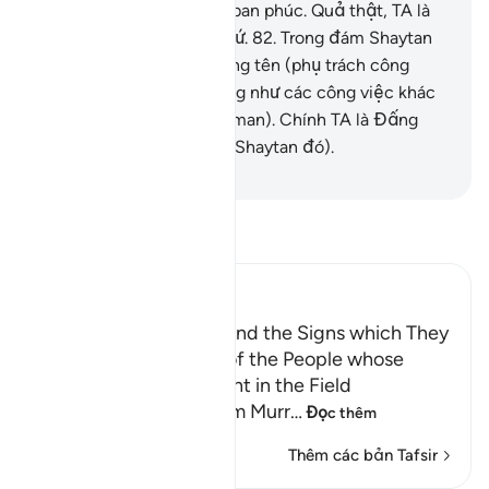
đến vùng đất mà TA đã ban phúc. Quả thật, TA là
Đấng Thông Toàn mọi thứ.
82
.
Trong đám Shaytan
(thuộc loài Jinn), có những tên (phụ trách công
việc) lặn xuống biển cũng như các công việc khác
để phục vụ cho Y (Sulayman). Chính TA là Đấng
Trông Chừng (những tên Shaytan đó).
-
Ruwwad Center
Đọc Tafsir
Ibn Kathir (Abridged)
Dawud and Sulayman and the Signs which They
were given; the Story of the People whose
Sheep pastured at Night in the Field
Abu Ishaq narrated from Murr
…
Đọc thêm
Thêm các bản Tafsir