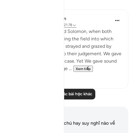
Bài học
In the Shade of the Quran
31 tuần trước
·
Tham chiếu
ayah 21:78
"And remember David and Solomon, when both
gave judgement concerning the field into which
some people's sheep had strayed and grazed by
night. We were witness to their judgement. We gave
Solomon insight into the case. Yet We gave sound
judgement and knowledge ...
Xem tiếp
0
0
Đọc thêm các bài học khác
Ghi chú và suy ngẫm
Bạn không có bất kỳ ghi chú hay suy nghĩ nào về
câu thơ này.