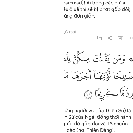
Hỡi các bà vợ của Nabi (Muhammad)! Ai trong các nữ là
người đã công khai phạm điều ô uế thì sẽ bị phạt gấp đôi;
và điều đó đối với Allah vô cùng đơn giản.
Tafsirs
Bài học
Suy ngẫm
Qiraat
33:31
ﱁ ﱂ
ﱃ
ﱄ
ﱅ
ﱆ
ﱇ
من يقنت منكن لله ورسوله وتعمل صالحا نوتها اجرها مرتين واعتدنا لها 
َمَن يَقْنُتْ مِنكُنَّ لِلَّهِ وَرَسُولِهِۦ وَتَعْمَلْ صَـٰلِحًۭا نُّؤْتِهَآ أَجْرَهَا مَرَّتَيْنِ وَأَ
ﱈ
ﱉ
ﱊ
ﱋ
ﱌ
ﱍ
ﱎ
ﱏ
ﱐ
Và ai trong các ngươi (hỡi những người vợ của Thiên Sứ) là
người cung kính Allah và Thiên Sứ của Ngài đồng thời hành
thiện thì TA sẽ thưởng cho người đó gấp đôi và TA chuẩn
bị cho người đó bổng lộc dồi dào (nơi Thiên Đàng).