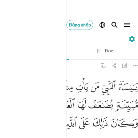
Đăng nhập
33. Al-Ahzab
Từng câu từng chữ
Đọc
Bản dịch
: Translation Pioneers Center
33:30
ﲺ
ﲻ
ﲼ
ﲽ
ﲾ
ﲿ
ا نساء النبي من يات منكن بفاحشة مبينة يضاعف لها العذاب ضعفين وكان
َـٰنِسَآءَ ٱلنَّبِىِّ مَن يَأْتِ مِنكُنَّ بِفَـٰحِشَةٍۢ مُّبَيِّنَةٍۢ يُضَـٰعَفْ لَهَا ٱلْعَذَابُ 
ﳀ
ﳁ
ﳂ
ﳃ
ﳄﳅ
ﳆ
ﳇ
ﳈ
ﳉ
ﳊ
ﳋ