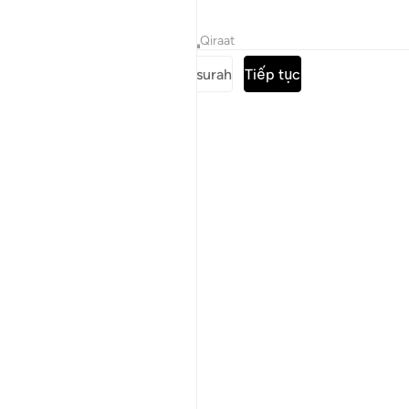
Tafsirs
Bài học
Suy ngẫm
Qiraat
Đọc toàn bộ surah
Tiếp tục