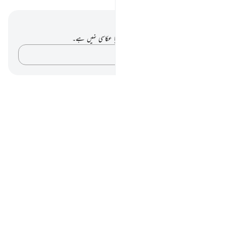
نوٹس اور عکاسی۔
آپ کے پاس اس آیت پر کوئی نوٹ یا عکاسی نہیں ہے۔
اپنے خیالات کو پکڑو…
Notes
placeholders
close