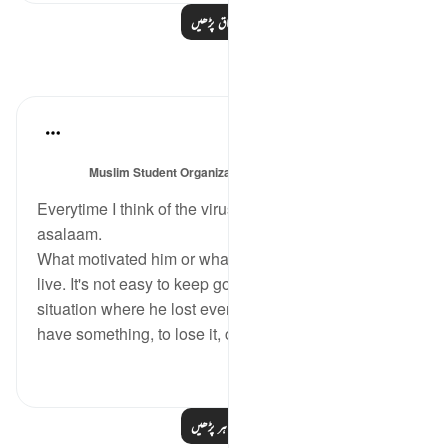
مزید اسباق پڑھیں
مظاہر
Sajid Bhutta
6 years ago
·
حوالہ
آیت 41:38-43
میں پوسٹ کیا
Muslim Student Organization & Women in Islam
گیا
CCNY
Everytime I think of the virus I think of Ayyub alahi
asalaam.
What motivated him or what kept him keep his will to
live. It's not easy to keep going especially with his
situation where he lost everything. It hurts more if you
have something, to lose it, comp...
مزید دیکھیں
3
5
مزید مظاہر پڑھیں