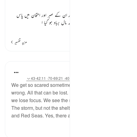
ایوب علیہ السلام اور ان کا صبر ٭٭
ایوب علیہ السلام کا ذکر ہو رہا ہے اور ان کے صبر اور امتحان میں پاس
ہونے کی تعریف بیان ہو رہی ہے کہ مال برباد ہو گیا ا
…
مزید پڑھیں
مزید تفسیر
اسباق
Yasmin Mogahed
5 years ago
·
حوالہ
آیت 41:38-44، 40:28، 69:21-70، 42:11-43
We get so scared sometimes. Afraid of all that can go
wrong. All that can be lost. But in our debilitating fear,
we lose focus. We see the sickness, but not the cure.
The storm, but not the shelter. Yes, there are armies
and Red Seas. Yes, there are flames. Bu...
مزید دیکھیں
6
56