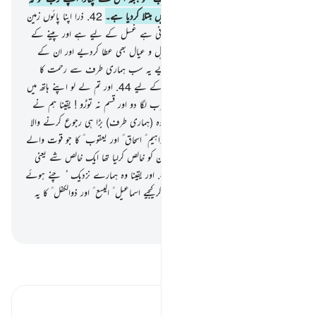
مجھے شیطان نے شدید بیماری اور تکلیف میں مبتلا کردیا ہے۔
42
.
ذرا اپنا پائوں زمین
پر مارو یہ (چشمہ جو جاری ہوا ہے) ٹھنڈا پانی ہے غسل کے لیے ہے اور پینے کے
لیے۔
43
.
اور ہم نے اسے اس کے اہل و عیال بھی عطا کردیے اور ان کے
ساتھ ویسے ہی (اہل و عیال) مزید بھی دیے یہ سب ہماری طرف سے رحمت کا
مظہر تھا اور یاددہانی تھی ہوش مند لوگوں کے لیے
44
.
اور تم لے لو اپنے ہاتھ میں
تنکوں کا ایک ُ مٹھا تو اس سے ایک ضرب لگا دو اور قسم نہ توڑو ! یقینا ہم نے
اسے صابر پایا بہت ہی خوب بندہ۔ یقینا وہ (ہماری طرف) بڑا ہی رجوع کرنے والا
تھا
45
.
اور تذکرہ کیجیے ہمارے بندوں ابراہیم ؑ اسحاق ؑ اور یعقوب ؑ کا جو قوت والے
اور بصیرت والے تھے۔
46
.
ہم نے ان کو خالص کرلیا تھا ایک خالص شے یعنی
آخرت کے گھر کی یاد دہانی کے لیے
47
.
اور یقینا وہ ہمارے نزدیک ُ چنے ہوئے
اور نیک لوگوں میں سے ہیں۔
48
.
اور ذکرکیجیے اسماعیل ؑ الیسع ؑ اور ذوالکفل ؑ کا یہ
سب بھی بہت عمدہ لوگوں میں سے تھے۔
-
بیان القرآن (ڈاکٹر اسرار احمد)
تفسیر پڑھیں
تفسیر ابنِ کثیر