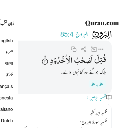
زبان منتخب
085
قتل اصحاب الاخدود ٤
البروج
85:4
nglish
العربية
قُتِلَ
اَصْحٰبُ
الْاُخْدُوْدِ
বাংলা
ہلاک ہوگئے وہ کھائیوں والے۔
فارسی
لفظ بہ لفظ
ançais
تفسیر پڑھیں
onesia
taliano
تفسیر ابنِ کثیر
Dutch
تفسیر سورۃ البروج: