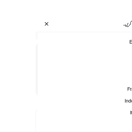
سائن ان کریں۔
 کریں۔
سیاق
E
85:4
1
.
ق
گیا 
جائے
جبکہ 
رہے 
پڑھنا جاری رکھیں
Fr
ان س
میں 
Ind
اور ا
مردوں
I
عذاب 
عمل 