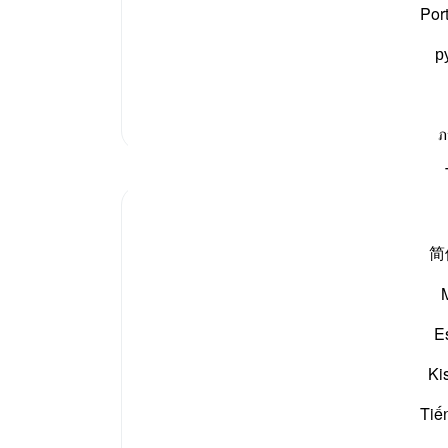
 بروج اور سورۃ طارق پڑھتے تھے۔
[مسند
اصل ب
Por
ات کی ان سورتوں کا عشاء کی نماز میں پڑھنے کا حکم دیا
-
بیان 
р
نوٹس
آپ ک
مزید تفسیر
ภ
مظاہر
Saleha Waqar
last year
·
حوالہ
آیت 4:85
简
Gaza: The Trench Reborn, But So Is Our
Faith
E
Today, we live through a moment that
mirrors the tragic fire pits of the past. Gaza
Ki
is bleeding. Children’s bodies fly through
the air like broken birds, mothers hold
Tiế
shrouds instead of swaddles, and fathers