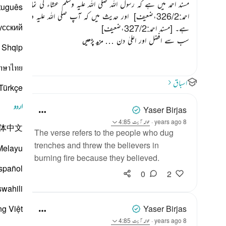
مسند احمد میں ہے کہ رسول اللہ
صلی اللہ علیہ وسلم
عشاء کی نماز میں سورۃ
tuguês
احمد:326/2،ضعیف]
‏ اور حدیث میں کہ آپ
صلی اللہ علیہ وسلم
نے سماو
усский
ہے۔
[مسند احمد:327/2،ضعیف]
‏
سب سے افضل اور اعلیٰ دن …
مزید پڑھیں
Shqip
าษาไทย
اسباق
Türkçe
اردو
Yaser Birjas
8 years ago
·
حوالہ
آیت 4:85
体中文
The verse refers to the people who dug
trenches and threw the believers in
Melayu
burning fire because they believed.
spañol
0
2
swahili
ng Việt
Yaser Birjas
8 years ago
·
حوالہ
آیت 4:85