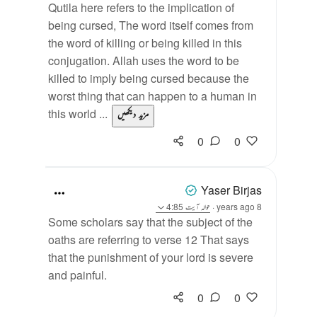
Qutila here refers to the implication of
being cursed, The word itself comes from
the word of killing or being killed in this
conjugation. Allah uses the word to be
killed to imply being cursed because the
worst thing that can happen to a human in
this world ...
مزید دیکھیں
0
0
Yaser Birjas
8 years ago
·
حوالہ
آیت 4:85
Some scholars say that the subject of the
oaths are referring to verse 12 That says
that the punishment of your lord is severe
and painful.
0
0