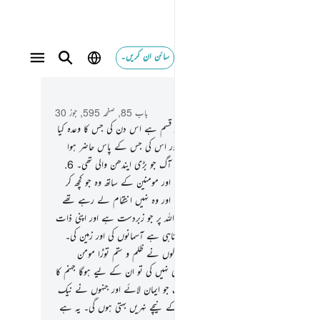
سائن ان کریں۔
 و سباق میں پڑھیں
باب 85, صفحہ 595, جوز 30
سم ہے آسمان کی جو برجوں والا ہے۔
2
.
اور قسم ہے اس دن کی جس کا وعدہ کیا
ہے۔
3
.
اور قسم ہے حاضر ہونے والے کی اور اس کی جس کے پاس حاضر ہوا
۔
4
.
ہلاک ہوگئے وہ کھائیوں والے۔
5
.
وہ آگ جو بڑی ایندھن والی تھی۔
6
.
وہ اس (کے کناروں) پر بیٹھے ہوئے تھے۔
7
.
اور مومنین کے ساتھ وہ جو کچھ کر
تھے خود اس کا نظارہ بھی کر رہے تھے۔
8
.
اور وہ نہیں انتقام لے رہے تھے
ے مگر اس لیے کہ وہ ایمان لے آئے تھے اللہ پر جو زبردست ہے اور اپنی ذات
خود ستودہ صفات ہے۔
9
.
جس کے لیے بادشاہی ہے آسمانوں کی اور زمین کی۔
للہ تو ہرچیز پر خود گواہ ہے۔
10
.
یقینا جن لوگوں نے ظلم و ستم توڑا مومن
 اور مومن عورتوں پر پھر انہوں نے توبہ بھی نہیں کی تو ان کے لیے ہوگا جہنم کا
اور جلا ڈالنے والا عذاب۔
11
.
یقینا وہ لوگ جو ایمان لائے اور جنہوں نے نیک
کیے ان کے لیے وہ باغات ہوں گے جن کے نیچے نہریں بہتی ہوں گی۔ یہ ہے