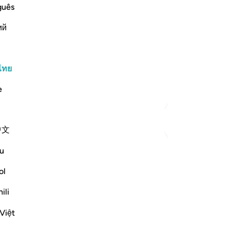
ople of Hud, denied their Messenger,
คุณ
guês
ий
ans, a bitterly cold and furious wind,
ไทย
e
ตัฟซีร์เพิ่มเติม
การสะท้อน
中文
Sherene Mansor
u
21 สัปดาห์ที่ผ่านมา
·
อ้างอิง
อายะห์ 54:22, 54:32, 54:17, 54:40
ol
Dawn breaks.
Another Blessed Last 10 has passed.
ili
Việt
As i watch the skies, i pulled myself back
to the Quran. However inadequate my