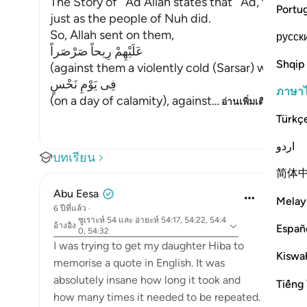
The Story of ` Ad Allah states that ` Ad, the Pe
Portu
just as the people of Nuh did.
So, Allah sent on them,
русск
عَلَيْهِمْ رِيحاً صَرْصَراً
Shqip
(against them a violently cold (Sarsar) wind), me
فِى يَوْمِ نَحْسٍ
ภาษา
(on a day of calamity), against
…
อ่านเพิ่มเติม
Türkç
اردو
บทเรียน
简体
Abu Eesa
Melay
6 ปีที่แล้ว
·
ซูเราะห์ 54 และ อายะห์ 54:17, 54:22, 54:4
อ้างอิง
Españ
0, 54:32
I was trying to get my daughter Hiba to
Kiswah
memorise a quote in English. It was
absolutely insane how long it took and
Tiếng 
how many times it needed to be repeated.