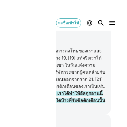
ลงชื่อเข้าใช้
านในบริบท
54, หน้าหนังสือ 529, จุซ 27
.
[18] พวกอ๊าดได้ปฏิเสธ ดังนั้นการลงโทษของเราและ
รตักเตือนของเราเป็นเช่นใดบ้าง
19
.
[19] แท้จริงเราได้
งลมพายุที่หนาวเหน็บไปยังพวกเขา ในวันแห่งความ
ยนะที่ติดต่อกัน
20
.
[20] ลมได้พัดกระชากผู้คนคล้ายกับ
าพวกเขาเป็นต้นอินทผลัมที่ถูกถอนออกจากราก
21
.
[21]
งนั้นการลงโทษของเรา และการตักเตือนของเราเป็นเช่น
บ้าง
22
.
[22] และโดยแน่นอน เราได้ทำให้อัลกุรอานนี้
นที่เข้าใจแก่การรำลึก แล้วมีผู้ใดบ้างที่รับข้อตักเตือนนั้น
ciety of Institutes and Universities
นทึกและข้อคิด