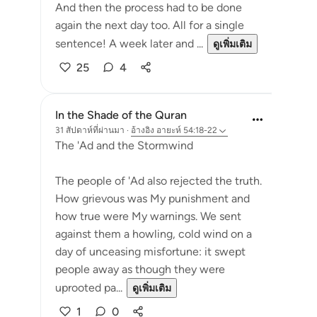
And then the process had to be done
again the next day too. All for a single
sentence! A week later and ...
ดูเพิ่มเติม
25
4
In the Shade of the Quran
31 สัปดาห์ที่ผ่านมา
·
อ้างอิง
อายะห์ 54:18-22
The 'Ad and the Stormwind
The people of 'Ad also rejected the truth.
How grievous was My punishment and
how true were My warnings. We sent
against them a howling, cold wind on a
day of unceasing misfortune: it swept
people away as though they were
uprooted pa...
ดูเพิ่มเติม
1
0