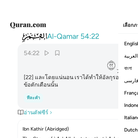
เลือก
054
ولقد يسرنا القران للذكر فهل من مدكر ٢٢
Al-Qamar
54:22
Englis
54:22
العربية
ﲹ
ﲺ
বাংলা
[22] และโดยแน่นอน เราได้ทำให้อัลกุรอานนี้เป็นที่
ارسی
ข้อตักเตือนนั้น
França
ทีละคำ
Indon
อ่านตัฟซีร์
Italia
Ibn Kathir (Abridged)
Dutch