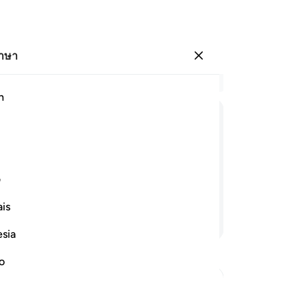
ภาษา
ลงชื่อเข้าใช้
อ่
h
บท 
18
ﲳ
ﲴ
ﲵ
ﲶ
ﲷ
ﲸ
กา
ส่
เข้าใจแก่การรำลึก แล้วมีผู้ใดบ้างที่รับ
หา
ف
ว่
is
ดั
อ่านต่อ
ใด
esia
เป็
-
So
no
บั