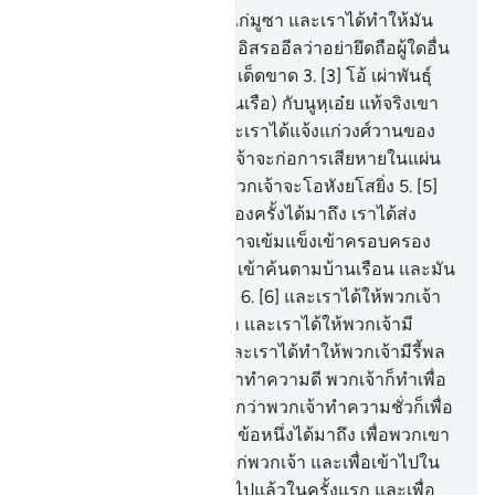
2
.
[2] และเราได้ให้คัมภีร์แก่มูซา และเราได้ทำให้มัน
เป็นทางนำแก่วงศ์วานของอิสรออีลว่าอย่ายึดถือผู้ใดอื่น
จากข้าเป็นผู้คุ้มครองอย่างเด็ดขาด
3
.
[3] โอ้ เผ่าพันธุ์
ของผู้ที่เราได้บรรทุก (ไว้ในเรือ) กับนูหฺเอ๋ย แท้จริงเขา
เป็นบ่าวผู้กตัญญู
4
.
[4] และเราได้แจ้งแก่วงศ์วานของ
อิสรออีลในคัมภีร์ว่า พวกเจ้าจะก่อการเสียหายในแผ่น
ดินสองครั้ง และแน่นอน พวกเจ้าจะโอหังยโสยิ่ง
5
.
[5]
ดังนั้น เมื่อสัญญาหนึ่งในสองครั้งได้มาถึง เราได้ส่ง
บรรดาบ่าวของเราผู้มีอำนาจเข้มแข็งเข้าครอบครอง
พวกเจ้า แล้วพวกเขาได้บุกเข้าค้นตามบ้านเรือน และมัน
เป็นสัญญาที่ได้เกิดขึ้นแล้ว
6
.
[6] และเราได้ให้พวกเจ้า
กลับมีอำนาจเหนือพวกเขา และเราได้ให้พวกเจ้ามี
ทรัพย์สินและบุตรหลาน และเราได้ทำให้พวกเจ้ามีรี้พล
มากมาย
7
.
[7] หากพวกเจ้าทำความดี พวกเจ้าก็ทำเพื่อ
ตัวของพวกเจ้าเอง และหากว่าพวกเจ้าทำความชั่วก็เพื่อ
ตัวเองดังนั้น เมื่อสัญญาอีกข้อหนึ่งได้มาถึง เพื่อพวกเขา
ก่อความอับอายขายหน้าแก่พวกเจ้า และเพื่อเข้าไปใน
มัสยิดเช่นที่พวกเขาได้เข้าไปแล้วในครั้งแรก และเพื่อ