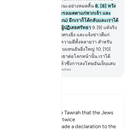
ทำลายสิ่งที่พวกเขาได้ชัยชนะอย่างหมดสิ้น
8
.
[8] หวัง
ว่าพระเจ้าของพวกเจ้าจะทรงเมตตาแก่พวกเจ้า และ
หากพวกเจ้ากลับมา (ก่อกวน) อีกเราก็โต้กลับและเราได้
ให้นรกเป็นที่คุมขังสำหรับผู้ปฏิเสธศรัทธา
9
.
[9] แท้จริง
อัลกุรอานนี้นำสู่ทางที่เที่ยงตรงยิ่ง และแจ้งข่าวดีแก่
บรรดาผู้ศรัทธาที่ประกอบความดีทั้งหลายว่า สำหรับ
พวกเขานั้นจะได้รับการตอบแทนอันยิ่งใหญ่
10
.
[10]
และแท้จริงบรรดาผู้ไม่ศรัทธาต่อโลกหน้านั้น เราได้
เตรียมไว้สำหรับพวกเขาแล้วซึ่งการลงโทษอันเจ็บแสบ
-
Society of Institutes and Universities
อ่านตัฟซีร์
Ibn Kathir (Abridged)
It was mentioned in the Tawrah that the Jews
would spread Mischief twice
Allah tells us that He made a declaration to the