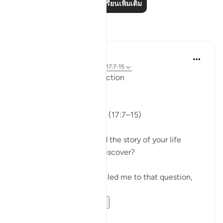
อ่านบทเรียนเพิ่มเติม
การสะท้อน
ekaterina myachina
2 สัปดาห์ที่ผ่านมา
·
อ้างอิง
อายะห์ 17:7-15
From Recitation to Reflection
Read Your Record
Fajr Prayer · Surah Al-Isra (17:7–15)
If you were asked to read the story of your life
today, what would you discover?
This morning's recitation led me to that question,
though not immediately.
It began with t...
ดูเพิ่มเติม
14
0