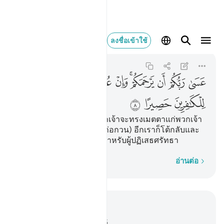
عسى ربكم ان يرحم
ลงชื่อเข้าใช้
Al-Isra
17:8
17:8
ﱁ
ﱂ
ﱃ
ﱄﱅ
ﱆ
ﱇ
ﱈﱉ
ﱊ
ﱋ
ﱌ
ﱍ
ﱎ
[8] หวังว่าพระเจ้าของพวกเจ้าจะทรงเมตตาแก่พวกเจ้า
และหากพวกเจ้ากลับมา (ก่อกวน) อีกเราก็โต้กลับและ
เราได้ให้นรกเป็นที่คุมขังสำหรับผู้ปฏิเสธศรัทธา
ทีละคำ
อ่านต่อ
อ่านในบริบท
บท 17, หน้าหนังสือ 283, จุซ 15