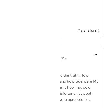
the people of Nuh did.
So, Allah sent on them,
عَلَيْهِمْ ر
…
Leia mais
Mais Tafsirs
Lições
In the Shade of the Quran
há 32 semanas
·
Referência
ayah 54:18-22
The 'Ad and the Stormwind
The people of 'Ad also rejected the truth. How
grievous was My punishment and how true were My
warnings. We sent against them a howling, cold
wind on a day of unceasing misfortune: it swept
people away as though they were uprooted pa...
Ver mais