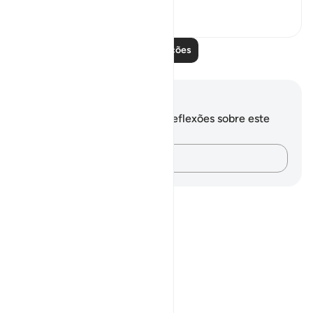
1
0
103
Leia mais lições
Anotações e reflexões
Você não tem anotações ou reflexões sobre este
versículo.
Registre suas ideias…
Notes