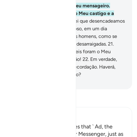
18
.
O povo de Ad rejeitou o seu mensageiro.
Porém, quão terríveis foram o Meu castigo e a
Minha admoestação!
19
.
Sabei que desencadeamos
sobre eles um vento tormentoso, em um dia
funesto,
20
.
Que arrebatava os homens, como se
fossem troncos de tamareiras desarraigadas.
21
.
Observa, portanto, quão terríveis foram o Meu
castigo e a Minha admoestação!
22
.
Em verdade,
facilitamos o Alcorão para a recordação. Haverá,
porventura, algum admoestado?
-
Portuguese Translation( Samir )
Leia Tafsir
Ibn Kathir (Abridged)
The Story of ` Ad Allah states that ` Ad, the
People of Hud, denied their Messenger, just as