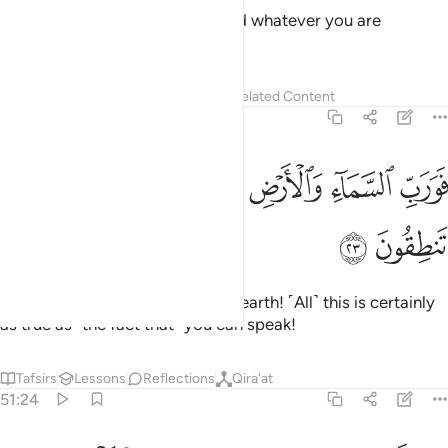
In heaven is your sustenance and whatever you are
promised.
Tafsirs
Lessons
Reflections
Related Content
51:23
ﲞ
ﲟ
ﲠ
ﲡ
ﲢ
ورب السماء والارض انه لحق مثل ما انكم تنطقون ٢٣
ﲣ
ﲤ
ﲥ
َوَرَبِّ ٱلسَّمَآءِ وَٱلْأَرْضِ إِنَّهُۥ لَحَقٌّۭ مِّثْلَ مَآ أَنَّكُمْ تَنطِقُونَ ٢٣
ﲦ
ﲧ
Then by the Lord of heaven and earth! ˹All˺ this is certainly
as true as ˹the fact that˺ you can speak!
Tafsirs
Lessons
Reflections
Qira'at
51:24