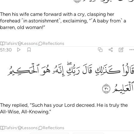
Then his wife came forward with a cry, clasping her
forehead ˹in astonishment˺, exclaiming, “˹A baby from˺ a
barren, old woman!”
Tafsirs
Lessons
Reflections
51:30
ﳝ
ﳞ
ﳟ
ﳠﳡ
الوا كذالك قال ربك انه هو الحكيم العليم ٣٠
ﳢ
ﳣ
ﳤ
َالُوا۟ كَذَٰلِكِ قَالَ رَبُّكِ ۖ إِنَّهُۥ هُوَ ٱلْحَكِيمُ ٱلْعَلِيمُ ٣٠
ﳥ
ﳦ
They replied, “Such has your Lord decreed. He is truly the
All-Wise, All-Knowing.”
Tafsirs
Lessons
Reflections