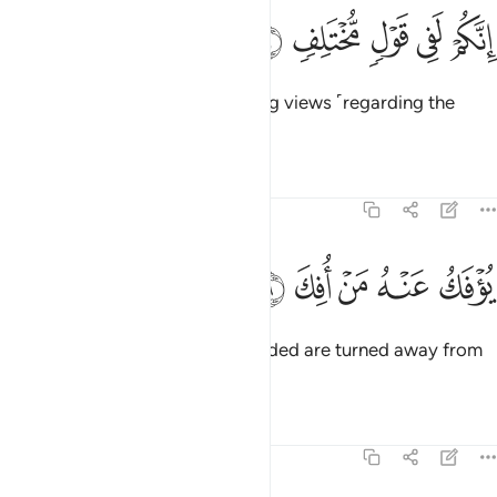
ﱅ
ﱆ
ﱇ
نكم لفي قول مختلف ٨
ﱈ
ﱉ
ِنَّكُمْ لَفِى قَوْلٍۢ مُّخْتَلِفٍۢ ٨
Surely you are ˹lost˺ in conflicting views ˹regarding the
truth˺.
1
Tafsirs
Lessons
Reflections
51:9
ﱊ
ﱋ
وفك عنه من افك ٩
ﱌ
ﱍ
ﱎ
ُؤْفَكُ عَنْهُ مَنْ أُفِكَ ٩
Only those ˹destined to be˺ deluded are turned away from
it.
1
Tafsirs
Lessons
Reflections
51:10