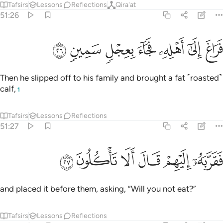
Tafsirs
Lessons
Reflections
Qira'at
51:26
ﲺ
ﲻ
ﲼ
ﲽ
راغ الى اهله فجاء بعجل سمين ٢٦
ﲾ
ﲿ
ﳀ
َرَاغَ إِلَىٰٓ أَهْلِهِۦ فَجَآءَ بِعِجْلٍۢ سَمِينٍۢ ٢٦
Then he slipped off to his family and brought a fat ˹roasted˺
calf,
1
Tafsirs
Lessons
Reflections
51:27
ﳁ
ﳂ
قربه اليهم قال الا تاكلون ٢٧
ﳃ
ﳄ
ﳅ
ﳆ
َقَرَّبَهُۥٓ إِلَيْهِمْ قَالَ أَلَا تَأْكُلُونَ ٢٧
and placed it before them, asking, “Will you not eat?”
Tafsirs
Lessons
Reflections