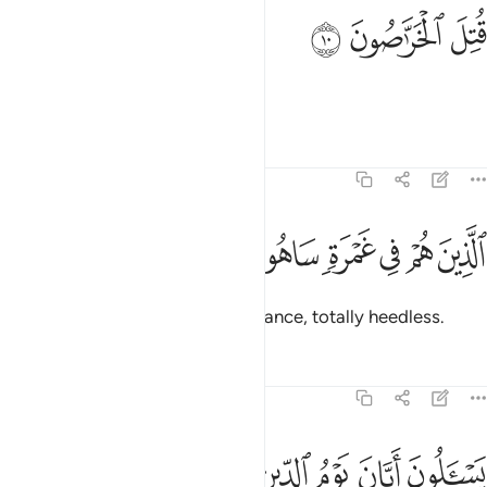
ﱏ
تل الخراصون ١٠
ﱐ
ﱑ
ُتِلَ ٱلْخَرَّٰصُونَ ١٠
Condemned are the liars—
Tafsirs
Lessons
Reflections
51:11
ﱒ
ﱓ
ﱔ
ﱕ
لذين هم في غمرة ساهون ١١
ﱖ
ﱗ
لَّذِينَ هُمْ فِى غَمْرَةٍۢ سَاهُونَ ١١
those who are ˹steeped˺ in ignorance, totally heedless.
Tafsirs
Lessons
Reflections
51:12
ﱘ
ﱙ
سالون ايان يوم الدين ١٢
ﱚ
ﱛ
ﱜ
َسْـَٔلُونَ أَيَّانَ يَوْمُ ٱلدِّينِ ١٢