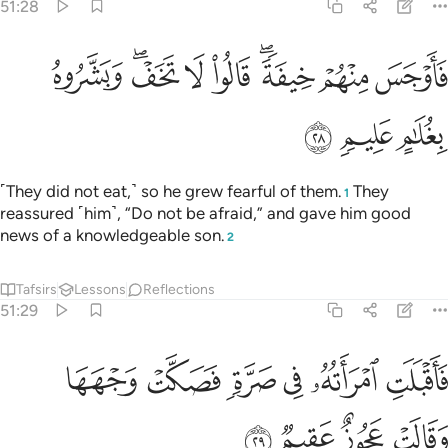
51:28
ﳇ
ﳈ
ﳉﳊ
ﳋ
ﳌ
ﳍﳎ
اوجس منهم خيفة قالوا لا تخف وبشروه بغلام عليم ٢٨
ﳏ
َأَوْجَسَ مِنْهُمْ خِيفَةًۭ ۖ قَالُوا۟ لَا تَخَفْ ۖ وَبَشَّرُوهُ بِغُلَـٰمٍ عَلِيمٍۢ ٢٨
ﳐ
ﳑ
ﳒ
˹They did not eat,˺ so he grew fearful of them.
They
1
reassured ˹him˺, “Do not be afraid,” and gave him good
news of a knowledgeable son.
2
Tafsirs
Lessons
Reflections
51:29
ﳓ
ﳔ
ﳕ
ﳖ
ﳗ
اقبلت امراته في صرة فصكت وجهها وقالت عجوز عقيم ٢٩
ﳘ
َأَقْبَلَتِ ٱمْرَأَتُهُۥ فِى صَرَّةٍۢ فَصَكَّتْ وَجْهَهَا وَقَالَتْ عَجُوزٌ عَقِيمٌۭ ٢٩
ﳙ
ﳚ
ﳛ
ﳜ