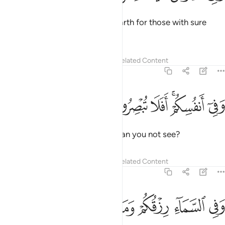
There are ˹countless˺ signs on earth for those with sure
faith,
Tafsirs
Lessons
Reflections
Related Content
51:21
ﲒ
ﲓﲔ
ﲕ
في انفسكم افلا تبصرون ٢١
ﲖ
ﲗ
َفِىٓ أَنفُسِكُمْ ۚ أَفَلَا تُبْصِرُونَ ٢١
as there are within yourselves. Can you not see?
Tafsirs
Lessons
Reflections
Related Content
51:22
ﲘ
ﲙ
ﲚ
في السماء رزقكم وما توعدون ٢٢
ﲛ
ﲜ
ﲝ
َفِى ٱلسَّمَآءِ رِزْقُكُمْ وَمَا تُوعَدُونَ ٢٢