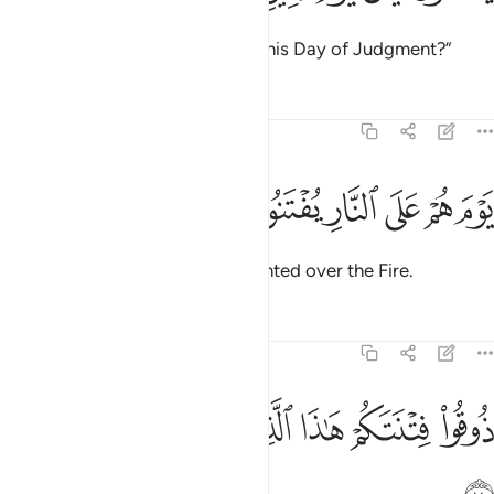
They ask ˹mockingly˺, “When is this Day of Judgment?”
Tafsirs
Lessons
Reflections
51:13
ﱝ
ﱞ
ﱟ
ﱠ
وم هم على النار يفتنون ١٣
ﱡ
ﱢ
َوْمَ هُمْ عَلَى ٱلنَّارِ يُفْتَنُونَ ١٣
˹It is˺ the Day they will be tormented over the Fire.
Tafsirs
Lessons
Reflections
51:14
ﱣ
ﱤ
ﱥ
ﱦ
وقوا فتنتكم هاذا الذي كنتم به تستعجلون ١٤
ﱧ
ﱨ
ﱩ
ُوقُوا۟ فِتْنَتَكُمْ هَـٰذَا ٱلَّذِى كُنتُم بِهِۦ تَسْتَعْجِلُونَ ١٤