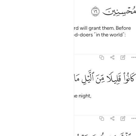
ﱺ
ﱻ
˹joyfully˺ receiving what their Lord will grant them. Before
this ˹reward˺ they were truly good-doers ˹in the world˺:
Tafsirs
Lessons
Reflections
51:17
ﱼ
ﱽ
ﱾ
ﱿ
انوا قليلا من الليل ما يهجعون ١٧
ﲀ
ﲁ
ﲂ
َانُوا۟ قَلِيلًۭا مِّنَ ٱلَّيْلِ مَا يَهْجَعُونَ ١٧
they used to sleep only little in the night,
Tafsirs
Lessons
Reflections
51:18
بالاسحار هم يستغفرون ١٨