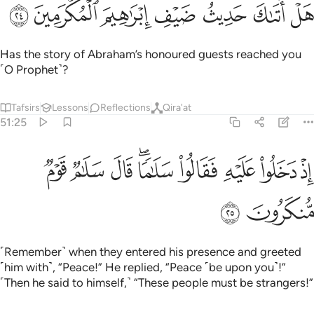
ﲨ
ﲩ
ﲪ
ﲫ
ل اتاك حديث ضيف ابراهيم المكرمين ٢٤
ﲬ
ﲭ
ﲮ
َلْ أَتَىٰكَ حَدِيثُ ضَيْفِ إِبْرَٰهِيمَ ٱلْمُكْرَمِينَ ٢٤
Has the story of Abraham’s honoured guests reached you
˹O Prophet˺?
Tafsirs
Lessons
Reflections
Qira'at
51:25
ﲯ
ﲰ
ﲱ
ﲲ
ﲳﲴ
ﲵ
ذ دخلوا عليه فقالوا سلاما قال سلام قوم منكرون ٢٥
ﲶ
ﲷ
ِذْ دَخَلُوا۟ عَلَيْهِ فَقَالُوا۟ سَلَـٰمًۭا ۖ قَالَ سَلَـٰمٌۭ قَوْمٌۭ مُّنكَرُونَ ٢٥
ﲸ
ﲹ
˹Remember˺ when they entered his presence and greeted
˹him with˺, “Peace!” He replied, “Peace ˹be upon you˺!”
˹Then he said to himself,˺ “These people must be strangers!”