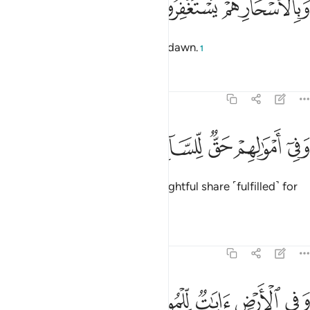
ﲃ
ﲄ
ﲅ
ﲆ
َبِٱلْأَسْحَارِ هُمْ يَسْتَغْفِرُونَ ١٨
and pray for forgiveness before dawn.
1
Tafsirs
Lessons
Reflections
51:19
ﲇ
ﲈ
ﲉ
في اموالهم حق للسايل والمحروم ١٩
ﲊ
ﲋ
ﲌ
َفِىٓ أَمْوَٰلِهِمْ حَقٌّۭ لِّلسَّآئِلِ وَٱلْمَحْرُومِ ١٩
And in their wealth there was a rightful share ˹fulfilled˺ for
the beggar and the poor.
Tafsirs
Lessons
Reflections
51:20
ﲍ
ﲎ
ﲏ
في الارض ايات للموقنين ٢٠
ﲐ
ﲑ
َفِى ٱلْأَرْضِ ءَايَـٰتٌۭ لِّلْمُوقِنِينَ ٢٠