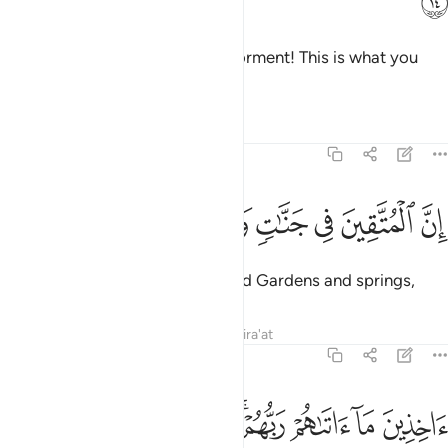
ﱪ
˹They will be told,˺ “Taste your torment! This is what you
sought to hasten.”
Tafsirs
Lessons
Reflections
51:15
ﱫ
ﱬ
ﱭ
ن المتقين في جنات وعيون ١٥
ﱮ
ﱯ
ﱰ
ِنَّ ٱلْمُتَّقِينَ فِى جَنَّـٰتٍۢ وَعُيُونٍ ١٥
Indeed, the righteous will be amid Gardens and springs,
Tafsirs
Lessons
Reflections
Qira'at
51:16
ﱱ
ﱲ
ﱳ
ﱴﱵ
ﱶ
ﱷ
خذين ما اتاهم ربهم انهم كانوا قبل ذالك محسنين ١٦
ﱸ
ﱹ
َاخِذِينَ مَآ ءَاتَىٰهُمْ رَبُّهُمْ ۚ إِنَّهُمْ كَانُوا۟ قَبْلَ ذَٰلِكَ مُحْسِنِينَ ١٦