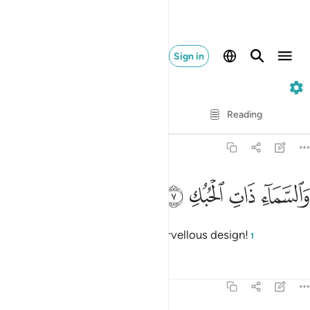
Sign in
51. Adh-Dhariyat
Verse by Verse
Reading
Translation
: Dr. Mustafa Khattab
51:7
ﱁ
ﱂ
السماء ذات الحبك ٧
ﱃ
ﱄ
َٱلسَّمَآءِ ذَاتِ ٱلْحُبُكِ ٧
˹And˺ by the heavens in their marvellous design!
1
Tafsirs
Lessons
Reflections
51:8