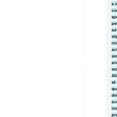
must include the 'prostration' of the nafs.
e i
We become a true 'abd or slave only when
co
the physical act is done with ultimate
sp
surrender to Him.
pe
ad
The surrender of egos
sti
The surrender of all desires
mi
The surrend...
Vedi altro
sc
20
2
so
an
sod
Salah Sheikh
Al
5 anni fa
·
Riferimento
sura 53 e ayah 53:62
sé
In taraweeh, you feel something special in
qu
the ayaat of sujood. Your knees want to
de
buckle at that point and the sajdah then
av
takes you to a special place of inner
ino
peace that you don't want to come out of.
pro