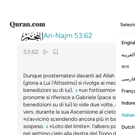
Selezi
053
فاسجدوا لله واعبدوا ۩ ٦٢
An-Najm
53:62
Englis
53:62
العربية
বাংলা
Dunque prosternatevi davanti ad Allah e adora
ارسی
(gloria a Lui l’Altissimo) si rivolge ai meccani
benedizioni su di lui).
«un fortissimo»: l’arcan
França
3
pronome si riferisce a Gabriele (pace su di lui
Indon
benedizioni su di lui) lo vide due volte, nel cors
vers. durante la sua Ascensione al cielo (vedi a
Italia
«s’avvicinò scendendo ancora più in basso»: tra
sospeso.
«Loto del limite»: l’albero paradisiac
Dutch
6
nel settimo cielo alla destra del Trono divino. 