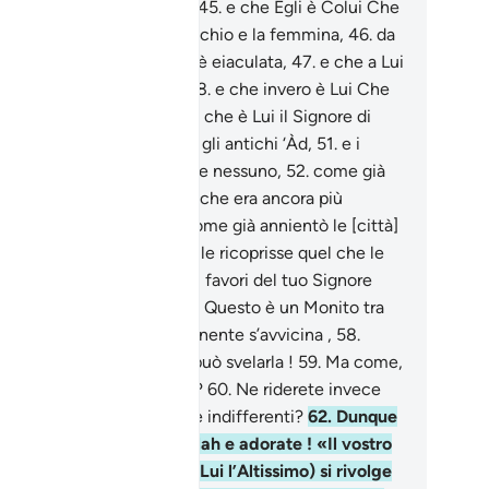
 dà la vita e dà la morte,
45
.
e che Egli è Colui Che
creato i due generi, il maschio e la femmina,
46
.
da
a goccia di sperma quand’è eiaculata,
47
.
e che a Lui
ombe l’altra creazione ,
48
.
e che invero è Lui Che
ricchisce e provvede,
49
.
e che è Lui il Signore di
io ,
50
.
e che Lui annientò gli antichi ‘Àd,
51
.
e i
amùd, sì che non ne rimase nessuno,
52
.
come già
ccadde] alla gente di Noè, che era ancora più
iusta e più ribelle,
53
.
e come già annientò le [città]
vertite :
54
.
e fece sì che le ricoprisse quel che le
oprì!
55
.
Quale dunque dei favori del tuo Signore
rrai mettere in dubbio?
56
.
Questo è un Monito tra
 antichi moniti .
57
.
L’Imminente s’avvicina ,
58
.
suno, all’infuori di Allah, può svelarla !
59
.
Ma come,
stupite di questo discorso?
60
.
Ne riderete invece
e piangerne o
61
.
rimarrete indifferenti?
62
.
Dunque
osternatevi davanti ad Allah e adorate ! «Il vostro
mpagno»: Allah (gloria a Lui l’Altissimo) si rivolge