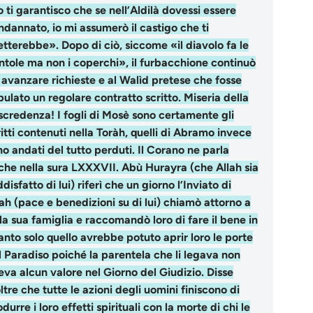
o ti garantisco che se nell’Aldilà dovessi essere
ndannato, io mi assumerò il castigo che ti
etterebbe». Dopo di ciò, siccome «il diavolo fa le
ntole ma non i coperchi», il furbacchione continuò
 avanzare richieste e al Walìd pretese che fosse
pulato un regolare contratto scritto. Miseria della
scredenza! I fogli di Mosè sono certamente gli
ritti contenuti nella Toràh, quelli di Abramo invece
no andati del tutto perduti. Il Corano ne parla
che nella sura LXXXVII. Abù Hurayra (che Allah sia
disfatto di lui) riferì che un giorno l’Inviato di
lah (pace e benedizioni su di lui) chiamò attorno a
 la sua famiglia e raccomandò loro di fare il bene in
anto solo quello avrebbe potuto aprir loro le porte
l Paradiso poiché la parentela che li legava non
eva alcun valore nel Giorno del Giudizio. Disse
ltre che tutte le azioni degli uomini finiscono di
durre i loro effetti spirituali con la morte di chi le