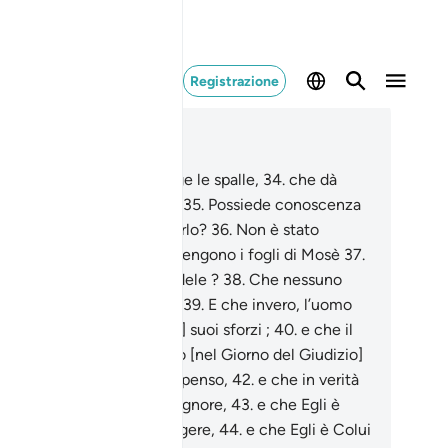
Registrazione
ggere nel contesto
itolo 53, Pagina 528, Juz 27
.
Hai visto colui che ti volge le spalle,
34
.
che dà
co e poi smette [di dare]?
35
.
Possiede conoscenza
l’invisibile e riesce a vederlo?
36
.
Non è stato
formato di quello che contengono i fogli di Mosè
37
.
quelli di Abramo, uomo fedele ?
38
.
Che nessuno
terà il fardello di un altro,
39
.
E che invero, l’uomo
 ottiene che il [frutto dei] suoi sforzi ;
40
.
e che il
 sforzo gli sarà presentato [nel Giorno del Giudizio]
.
e gli sarà dato pieno compenso,
42
.
e che in verità
tto conduce verso il tuo Signore,
43
.
e che Egli è
ui Che fa ridere e fa piangere,
44
.
e che Egli è Colui