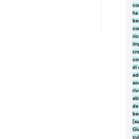
co
Yesterday the imam read surah an-Najm.
ha
This is another...
Vedi altro
ben
6
1
con
ri
Leggi altre riflessioni
imp
cr
co
di 
ad
so
riv
ab
da
be
[s
Gi
cui