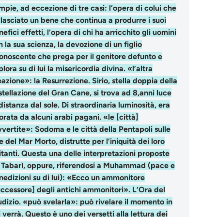
mpie, ad eccezione di tre casi: l’opera di colui che
 lasciato un bene che continua a produrre i suoi
efici effetti, l’opera di chi ha arricchito gli uomini
 la sua scienza, la devozione di un figlio
conoscente che prega per il genitore defunto e
lora su di lui la misericordia divina. «l’altra
eazione»: la Resurrezione. Sirio, stella doppia della
stellazione del Gran Cane, si trova ad 8,anni luce
distanza dal sole. Di straordinaria luminosità, era
orata da alcuni arabi pagani. «le [città]
vvertite»: Sodoma e le città della Pentapoli sulle
e del Mar Morto, distrutte per l’iniquità dei loro
itanti. Questa una delle interpretazioni proposte
 Tabarì, oppure, riferendosi a Muhammad (pace e
nedizioni su di lui): «Ecco un ammonitore
uccessore] degli antichi ammonitori». L’Ora del
udizio. «può svelarla»: può rivelare il momento in
 verrà. Questo è uno dei versetti alla lettura dei