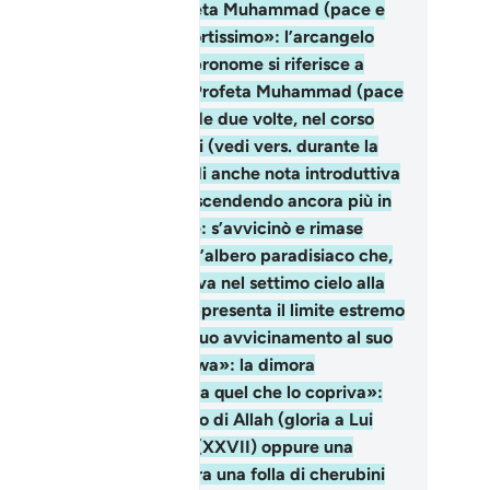
 meccani e parla del Profeta Muhammad (pace e
edizioni su di lui). «un fortissimo»: l’arcangelo
riele (pace su di lui). Il pronome si riferisce a
briele (pace su di lui). Il Profeta Muhammad (pace
enedizioni su di lui) lo vide due volte, nel corso
lla prima rivelazione e poi (vedi vers. durante la
a Ascensione al cielo (vedi anche nota introduttiva
la sura XVII). «s’avvicinò scendendo ancora più in
sso»: trad. incerta, anche: s’avvicinò e rimase
speso. «Loto del limite»: l’albero paradisiaco che,
ondo la tradizione, si trova nel settimo cielo alla
stra del Trono divino. Rappresenta il limite estremo
superabile dall’uomo nel suo avvicinamento al suo
gnore. «il Giardino di Ma’wa»: la dimora
radisiaca. «era coperto da quel che lo copriva»:
a luce emanante dal Trono di Allah (gloria a Lui
Altissimo) secondo Tabari (XXVII) oppure una
oritura miracolosa, o ancora una folla di cherubini