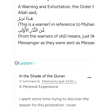
A Warning and Exhortation, the Order to prost
Allah said,
هَـذَا نَذِيرٌ
مِّنَ النُّذُرِ الاٍّوْلَى
(from the warners of old) means, just like the w
Messenger as they were sent as Messengers. Al
Lezioni
In the Shade of the Quran
31 settimane fa
·
Riferimento
ayah 53:62
A Personal Experience
I spent some time trying to discover the
reason for this prostration. I even