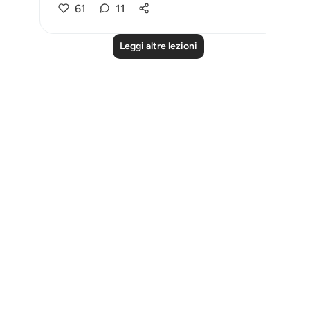
61
11
Leggi altre lezioni
Notes
placeholders
close