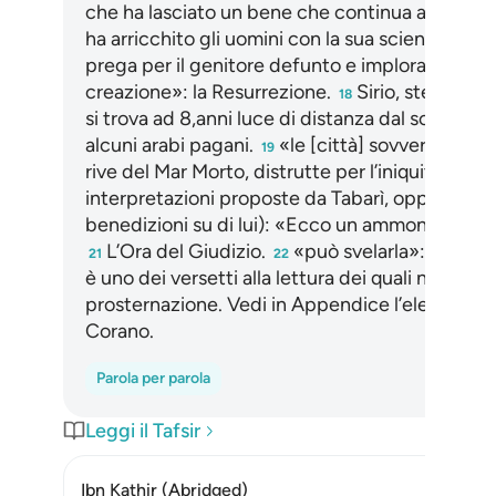
che ha lasciato un bene che continua a produrre 
ha arricchito gli uomini con la sua scienza, la 
prega per il genitore defunto e implora su di lui
creazione»: la Resurrezione.
Sirio, stella do
18
si trova ad 8,anni luce di distanza dal sole. Di s
alcuni arabi pagani.
«le [città] sovvertite»: S
19
rive del Mar Morto, distrutte per l’iniquità dei lo
interpretazioni proposte da Tabarì, oppure, r
benedizioni su di lui): «Ecco un ammonitore [s
L’Ora del Giudizio.
«può svelarla»: può rive
21
22
è uno dei versetti alla lettura dei quali nella r
prosternazione. Vedi in Appendice l’elenco dell
Corano.
Parola per parola
Leggi il Tafsir
Ibn Kathir (Abridged)