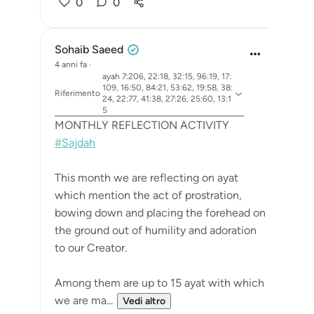
0
0
Sohaib Saeed
4 anni fa
·
ayah 7:206, 22:18, 32:15, 96:19, 17:
109, 16:50, 84:21, 53:62, 19:58, 38:
Riferimento
24, 22:77, 41:38, 27:26, 25:60, 13:1
5
MONTHLY REFLECTION ACTIVITY
#Sajdah
This month we are reflecting on ayat
which mention the act of prostration,
bowing down and placing the forehead on
the ground out of humility and adoration
to our Creator.
Among them are up to 15 ayat with which
we are ma...
Vedi altro