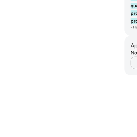
qu
pr
pr
-
Ha
Ap
Non