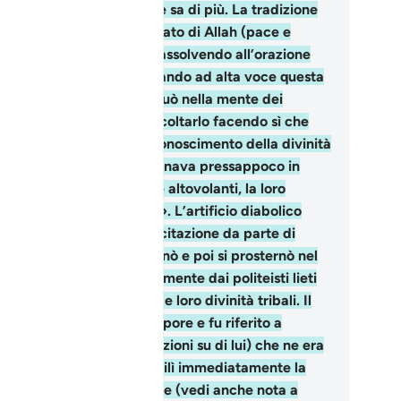
ati sui suoi rami; Allah ne sa di più. La tradizione
erisce che un giorno l’Inviato di Allah (pace e
nedizioni su di lui) stava assolvendo all’orazione
i pressi della Ka‘ba, recitando ad alta voce questa
ra, quando Satana si insinuò nella mente dei
liteisti che stavano ad ascoltarlo facendo sì che
edessero di sentire un riconoscimento della divinità
 queste tre «dee» che suonava pressappoco in
sti termini: «Sono le dee altovolanti, la loro
tercessione è auspicabile». L’artificio diabolico
incise con la fine della recitazione da parte di
hammad, il quale si inchinò e poi si prosternò nel
ujùd», imitato immediatamente dai politeisti lieti
questo riconoscimento alle loro divinità tribali. Il
to suscitò un grande scalpore e fu riferito a
hammad (pace e benedizioni su di lui) che ne era
l tutto ignaro e che ristabilì immediatamente la
rrettezza della Rivelazione (vedi anche nota a