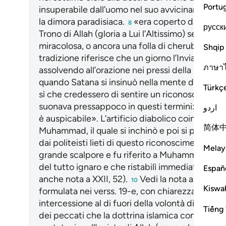
Portu
insuperabile dall’uomo nel suo avvicinamento a
la dimora paradisiaca.
«era coperto da quel c
8
русск
Trono di Allah (gloria a Lui l’Altissimo) secondo
miracolosa, o ancora una folla di cherubini posat
Shqip
tradizione riferisce che un giorno l’Inviato di Al
ภาษา
assolvendo all’orazione nei pressi della Ka‘ba, 
quando Satana si insinuò nella mente dei polite
Türkç
sì che credessero di sentire un riconoscimento 
suonava pressappoco in questi termini: «Sono le
اردو
è auspicabile». L’artificio diabolico coincise co
简体
Muhammad, il quale si inchinò e poi si proster
dai politeisti lieti di questo riconoscimento alle l
Melay
grande scalpore e fu riferito a Muhammad (pace
del tutto ignaro e che ristabilì immediatamente
Españ
anche nota a XXII, 52).
Vedi la nota a XVI,
I
10
11
Kiswah
formulata nei verss. 19-e, con chiarezza, resping
intercessione al di fuori della volontà di Allah (gl
Tiếng 
dei peccati che la dottrina islamica considera g