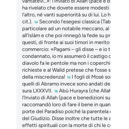
vantatevi…»: l’Inviato di Allah (pace e benedizion
ha rivelato che dovete essere modesti affinch
l’altro, né vanti superiorità su di lui. Lo ha tra
cit.).
Secondo l’esegesi classica (Tabarì XXVII,
14
particolare ad un notabile meccano, al Walìd ib
all’IsIàm e che poi rinnegò la fede su pressioni 
questi, di fronte ai suoi timori in merito all’apo
commercio: «Pagami – gli disse – e io ti garanti
condannato, io mi assumerò il castigo che ti sp
diavolo fa le pentole ma non i coperchi», il f
richieste e al Walìd pretese che fosse stipulato
della miscredenza!
I fogli di Mosè sono certa
15
quelli di Abramo invece sono andati del tutto p
sura LXXXVII.
Abù Hurayra (che Allah sia soddi
16
l’Inviato di Allah (pace e benedizioni su di lui) 
raccomandò loro di fare il bene in quanto solo q
porte del Paradiso poiché la parentela che li l
del Giudizio. Disse inoltre che tutte le azioni de
effetti spirituali con la morte di chi le compie, 