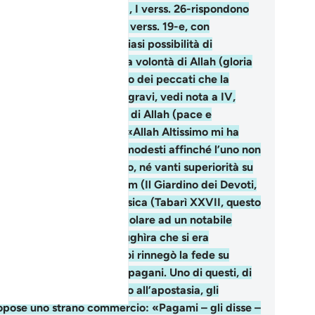
II, 52). Vedi la nota a XVI, I verss. 26-rispondono
la domanda formulata nei verss. 19-e, con
iarezza, respingono qualsiasi possibilità di
ercessione al di fuori della volontà di Allah (gloria
ui l’Altissimo). A proposito dei peccati che la
ttrina islamica considera gravi, vedi nota a IV,
on vantatevi…»: l’Inviato di Allah (pace e
edizioni su di lui) disse: «Allah Altissimo mi ha
velato che dovete essere modesti affinché l’uno non
prima con insolenza l’altro, né vanti superiorità su
 lui. Lo ha trasmesso Muslim (Il Giardino dei Devoti,
t.). Secondo l’esegesi classica (Tabarì XXVII, questo
setto si riferisce in particolare ad un notabile
ccano, al Walìd ibn ul Mughìra che si era
nvertito all’IsIàm e che poi rinnegò la fede su
ssioni dei suoi contribuii pagani. Uno di questi, di
nte ai suoi timori in merito all’apostasia, gli
opose uno strano commercio: «Pagami – gli disse –