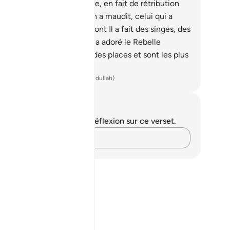
ormer de ce qu’il y a de pire, en fait de rétribution
rès d’Allah? Celui qu’Allah a maudit, celui qui a
ouru Sa colère, et ceux dont Il a fait des singes, des
rcs, et de même, celui qui a adoré le Rebelle
ghût), ceux-là ont la pire des places et sont les plus
rés du droit chemin ." .
ench Translation(Muhammad Hamidullah)
tes et réflexions
us n'avez aucune note ni réflexion sur ce verset.
Notez vos pensées…