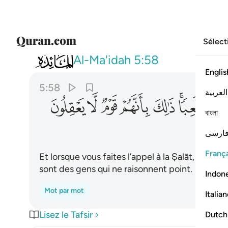
Sélect
005
واذا ناديتم الى الصلاة اتخذوها هزوا ولع
Al-Ma'idah
5:58
Englis
5:58
العربية
ﱇﱈ
ﱉ
ﱊ
ﱋ
ﱌ
ﱍ
বাংলা
ارسی
França
Et lorsque vous faites l’appel à la Ṣalāt, ils la pr
sont des gens qui ne raisonnent point.
Indon
Mot par mot
Italia
Lisez le Tafsir
Dutch