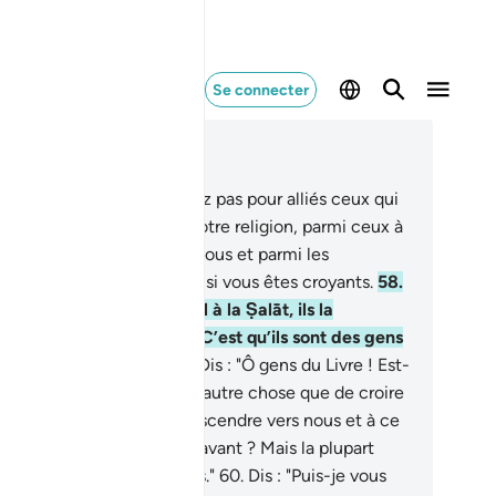
Se connecter
re dans le contexte
pitre 5, Page 118, Juz 6
.
Ô les croyants ! N’adoptez pas pour alliés ceux qui
nnent en raillerie et jeu votre religion, parmi ceux à
 le Livre fut donné avant vous et parmi les
créants. Et craignez Allah si vous êtes croyants.
58
.
lorsque vous faites l’appel à la Ṣalāt, ils la
nnent en raillerie et jeu. C’est qu’ils sont des gens
i ne raisonnent point.
59
.
Dis : "Ô gens du Livre ! Est-
 que vous nous reprochez autre chose que de croire
Allah, à ce qu’on a fait descendre vers nous et à ce
’on a fait descendre auparavant ? Mais la plupart
ntre vous sont des pervers."
60
.
Dis : "Puis-je vous