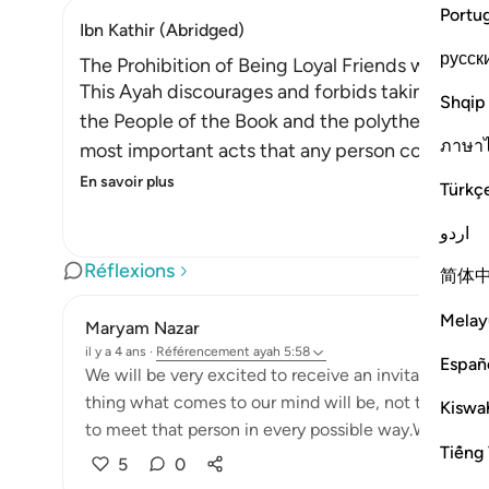
Portu
Ibn Kathir (Abridged)
русск
The Prohibition of Being Loyal Friends with Dis
This Ayah discourages and forbids taking the en
Shqip
the People of the Book and the polytheists, as 
ภาษา
most important acts that any person could ever
En savoir plus
Türkç
اردو
Réflexions
简体
Melay
Maryam Nazar
il y a 4 ans
·
Référencement
ayah 5:58
Españ
We will be very excited to receive an invitation fr
thing what comes to our mind will be, not to miss t
Kiswah
to meet that person in every possible way.We will find
Tiếng 
5
0