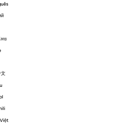
inf
guês
aup
ий
enc
believers
po
emies of Islam and its people, such as
(Tâ
friends. These disbelievers mock the
éga
ไทย
 perform, the honorable, pur
…
-
Fr
e
Plus de Tafsirs
No
Vo
中文
u
ol
om someone who is very important.The first
hat opportunity in any way.We will prepare
ili
 nice attires to w...
Voir plus
Việt