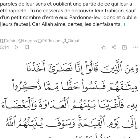
paroles de leur sens et oublient une partie de ce qui leur a
été rappelé . Tu ne cesseras de découvrir leur trahison, sauf
d’un petit nombre d’entre eux. Pardonne-leur donc et oublie
[leurs fautes]. Car Allah aime, certes, les bienfaisants.
1
Tafsirs
Leçons
Réflexions
Qiraat
5:14
ﱁ
ﱂ
ﱃ
ﱄ
ﱅ
ﱆ
من الذين قالوا انا نصارى اخذنا ميثاقهم فنسوا حظا مما ذكروا به فاغرينا
َمِنَ ٱلَّذِينَ قَالُوٓا۟ إِنَّا نَصَـٰرَىٰٓ أَخَذْنَا مِيثَـٰقَهُمْ فَنَسُوا۟ حَظًّۭا مِّمَّا ذُكِّرُوا۟ 
ﱇ
ﱈ
ﱉ
ﱊ
ﱋ
ﱌ
ﱍ
ﱎ
ﱏ
ﱐ
ﱑ
ﱒ
ﱓﱔ
ﱕ
ﱖ
ﱗ