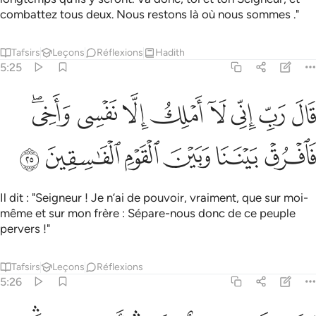
combattez tous deux. Nous restons là où nous sommes ."
Tafsirs
Leçons
Réflexions
Hadith
5:25
ﱒ
ﱓ
ﱔ
ﱕ
ﱖ
ﱗ
ﱘ
ﱙﱚ
ال رب اني لا املك الا نفسي واخي فافرق بيننا وبين القوم الفاسقين ٢٥
َالَ رَبِّ إِنِّى لَآ أَمْلِكُ إِلَّا نَفْسِى وَأَخِى ۖ فَٱفْرُقْ بَيْنَنَا وَبَيْنَ ٱل
ﱛ
ﱜ
ﱝ
ﱞ
ﱟ
ﱠ
Il dit : "Seigneur ! Je n’ai de pouvoir, vraiment, que sur moi-
même et sur mon frère : Sépare-nous donc de ce peuple
pervers !"
Tafsirs
Leçons
Réflexions
5:26