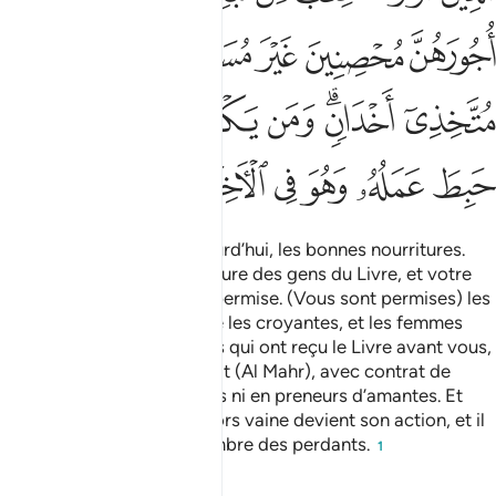
ﳂ
ﳃ
ﳄ
ﳅ
ﳆ
ﳇ
ﳈﳉ
ﳊ
ﳋ
ﳌ
ﳍ
ﳎ
ﳏ
ﳐ
ﳑ
ﳒ
ﳓ
ﳔ
ﳕ
"Vous sont permises, aujourd’hui, les bonnes nourritures.
Vous est permise la nourriture des gens du Livre, et votre
propre nourriture leur est permise. (Vous sont permises) les
femmes vertueuses d’entre les croyantes, et les femmes
vertueuses d’entre les gens qui ont reçu le Livre avant vous,
si vous leur donnez-leur dot (Al Mahr), avec contrat de
mariage, non en débauchés ni en preneurs d’amantes. Et
quiconque abjure la foi, alors vaine devient son action, et il
sera dans l’au-delà, du nombre des perdants.
1