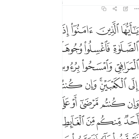
Tafsirs
Leçons
Réflexions
5:6
ﱁ
ﱂ
ﱃ
ﱄ
ﱅ
ﱆ
ا ايها الذين امنوا اذا قمتم الى الصلاة فاغسلوا وجوهكم وايديكم الى
َـٰٓأَيُّهَا ٱلَّذِينَ ءَامَنُوٓا۟ إِذَا قُمْتُمْ إِلَى ٱلصَّلَوٰةِ فَٱغْسِلُوا۟ وُجُوهَكُمْ وَأَيْدِيَكُمْ إِلَى 
ﱇ
ﱈ
ﱉ
ﱊ
ﱋ
ﱌ
ﱍ
ﱎ
ﱏ
ﱐ
ﱑﱒ
ﱓ
ﱔ
ﱕ
ﱖﱗ
ﱘ
ﱙ
ﱚ
ﱛ
ﱜ
ﱝ
ﱞ
ﱟ
ﱠ
ﱡ
ﱢ
ﱣ
ﱤ
ﱥ
ﱦ