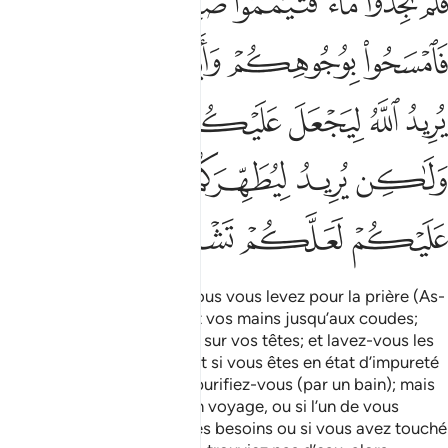
ﱧ
ﱨ
ﱩ
ﱪ
ﱫ
ﱬ
ﱭ
ﱮ
ﱯ
ﱰﱱ
ﱲ
ﱳ
ﱴ
ﱵ
ﱶ
ﱷ
ﱸ
ﱹ
ﱺ
ﱻ
ﱼ
ﱽ
ﱾ
ﱿ
ﲀ
ﲁ
Ô les croyants ! Lorsque vous vous levez pour la prière (As-
Salât), lavez vos visages et vos mains jusqu’aux coudes;
passez les mains mouillées sur vos têtes; et lavez-vous les
pieds jusqu’aux chevilles. Et si vous êtes en état d’impureté
majeure (Junuban) , alors purifiez-vous (par un bain); mais
si vous êtes malades, ou en voyage, ou si l’un de vous
revient du lieu où il a fait ses besoins ou si vous avez touché