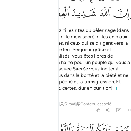
ﳊ
ﳋ
ﳌ
ﳍ
ﳎ
Ô les croyants! Ne profanez ni les rites du pèlerinage (dans
les endroits sacrés) d’Allah, ni le mois sacré, ni les animaux
de sacrifice, ni les guirlandes, ni ceux qui se dirigent vers la
Maison Sacrée cherchant de leur Seigneur grâce et
agrément. Une fois désacralisés, vous êtes libres de
chasser. Et ne laissez pas la haine pour un peuple qui vous a
obstrué la route vers la Mosquée Sacrée vous inciter à
transgresser. Entraidez-vous dans la bonté et la piété et ne
vous entraidez pas dans le péché et la transgression. Et
craignez Allah, car Allah est, certes, dur en punition!.
1
Tafsirs
Leçons
Réflexions
Qiraat
Contenu associé
5:3
ﱁ
ﱂ
ﱃ
ﱄ
ﱅ
ﱆ
ﱇ
رمت عليكم الميتة والدم ولحم الخنزير وما اهل لغير الله به والمنخن
ُرِّمَتْ عَلَيْكُمُ ٱلْمَيْتَةُ وَٱلدَّمُ وَلَحْمُ ٱلْخِنزِيرِ وَمَآ أُهِلَّ لِغَيْرِ ٱللَّهِ بِهِۦ