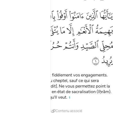
ﱺ
ﱻ
ﱼ
ﱽ
ﱾﱿ
ﲀ
ﲁ
ا ايها الذين امنوا اوفوا بالعقود احلت لكم بهيمة الانعام الا ما يتلى علي
َـٰٓأَيُّهَا ٱلَّذِينَ ءَامَنُوٓا۟ أَوْفُوا۟ بِٱلْعُقُودِ ۚ أُحِلَّتْ لَكُم بَهِيمَةُ ٱلْأَنْعَـٰمِ إِلَّا مَا يُتْلَى
ﲂ
ﲃ
ﲄ
ﲅ
ﲆ
ﲇ
ﲈ
ﲉ
ﲊ
ﲋ
ﲌﲍ
ﲎ
ﲏ
ﲐ
ﲑ
ﲒ
ﲓ
Ô les croyants! Remplissez fidèlement vos engagements.
Vous est permise la bête du cheptel, sauf ce qui sera
énoncé [comme étant interdit]. Ne vous permettez point la
chasse alors que vous êtes en état de sacralisation (Iḥrâm).
Allah, en vérité, décide ce qu’Il veut.
1
Tafsirs
Leçons
Réflexions
Contenu associé