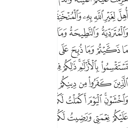
ﱈ
ﱉ
ﱊ
ﱋ
ﱌ
ﱍ
ﱎ
ﱏ
ﱐ
ﱑ
ﱒ
ﱓ
ﱔ
ﱕ
ﱖ
ﱗ
ﱘ
ﱙ
ﱚ
ﱛ
ﱜﱝ
ﱞ
ﱟﱠ
ﱡ
ﱢ
ﱣ
ﱤ
ﱥ
ﱦ
ﱧ
ﱨ
ﱩﱪ
ﱫ
ﱬ
ﱭ
ﱮ
ﱯ
ﱰ
ﱱ
ﱲ
ﱳ
ﱴ
ﱵﱶ
ﱷ