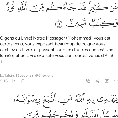
ﱪ
ﱫﱬ
ﱭ
ﱮ
ﱯ
ﱰ
ﱱ
ﱲ
ﱳ
ﱴ
Ô gens du Livre! Notre Messager (Mohammad) vous est
certes venu, vous exposant beaucoup de ce que vous
cachiez du Livre, et passant sur bien d’autres choses! Une
lumière et un Livre explicite vous sont certes venus d’Allah !
1
Tafsirs
Leçons
Réflexions
5:16
ﱵ
ﱶ
ﱷ
ﱸ
ﱹ
ﱺ
هدي به الله من اتبع رضوانه سبل السلام ويخرجهم من الظلمات الى النو
َهْدِى بِهِ ٱللَّهُ مَنِ ٱتَّبَعَ رِضْوَٰنَهُۥ سُبُلَ ٱلسَّلَـٰمِ وَيُخْرِجُهُم مِّنَ ٱلظُّلُمَـٰتِ إِ
ﱻ
ﱼ
ﱽ
ﱾ