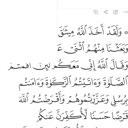
Tafsirs
Leçons
Réflexions
5:12
ﱣ ﱤ
ﱥ
ﱦ
ﱧ
ﱨ
ﱩ
لقد اخذ الله ميثاق بني اسراييل وبعثنا منهم اثني عشر نقيبا وقال ال
َلَقَدْ أَخَذَ ٱللَّهُ مِيثَـٰقَ بَنِىٓ إِسْرَٰٓءِيلَ وَبَعَثْنَا مِنْهُمُ ٱثْنَىْ عَشَرَ
ﱪ
ﱫ
ﱬ
ﱭ
ﱮﱯ
ﱰ
ﱱ
ﱲ
ﱳﱴ
ﱵ
ﱶ
ﱷ
ﱸ
ﱹ
ﱺ
ﱻ
ﱼ
ﱽ
ﱾ
ﱿ
ﲀ
ﲁ
ﲂ