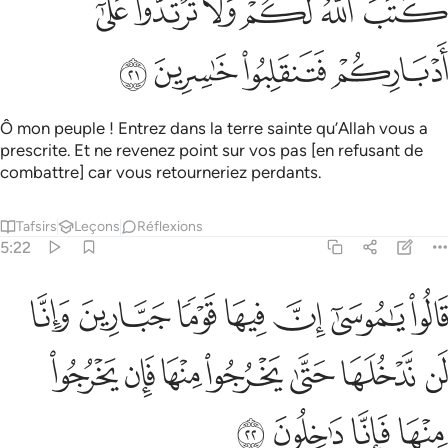
ﲠ
ﲡ
ﲢ
ﲣ
ﲤ
ﲥ
ﲦ
ﲧ
ﲨ
ﲩ
Ô mon peuple ! Entrez dans la terre sainte qu’Allah vous a
prescrite. Et ne revenez point sur vos pas [en refusant de
combattre] car vous retourneriez perdants.
Tafsirs
Leçons
Réflexions
5:22
ﲪ
ﲫ
ﲬ
ﲭ
ﲮ
ﲯ
ﲰ
الوا يا موسى ان فيها قوما جبارين وانا لن ندخلها حتى يخرجوا منها فان يخ
َالُوا۟ يَـٰمُوسَىٰٓ إِنَّ فِيهَا قَوْمًۭا جَبَّارِينَ وَإِنَّا لَن نَّدْخُلَهَا حَتَّىٰ يَخْرُجُوا۟ مِنْ
ﲱ
ﲲ
ﲳ
ﲴ
ﲵ
ﲶ
ﲷ
ﲸ
ﲹ
ﲺ
ﲻ