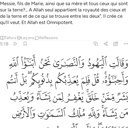
Messie, fils de Marie, ainsi que sa mère et tous ceux qui sont
sur la terre?... A Allah seul appartient la royauté des cieux et
de la terre et de ce qui se trouve entre les deux". Il crée ce
qu’Il veut. Et Allah est Omnipotent.
Tafsirs
Leçons
Réflexions
5:18
ﱁ
ﱂ
ﱃ
ﱄ
ﱅ
ﱆ
قالت اليهود والنصارى نحن ابناء الله واحباوه قل فلم يعذبكم بذنوبكم 
َقَالَتِ ٱلْيَهُودُ وَٱلنَّصَـٰرَىٰ نَحْنُ أَبْنَـٰٓؤُا۟ ٱللَّهِ وَأَحِبَّـٰٓؤُهُۥ ۚ قُلْ فَ
ﱇﱈ
ﱉ
ﱊ
ﱋ
ﱌﱍ
ﱎ
ﱏ
ﱐ
ﱑ
ﱒﱓ
ﱔ
ﱕ
ﱖ
ﱗ
ﱘ
ﱙﱚ
ﱛ
ﱜ
ﱝ
ﱞ