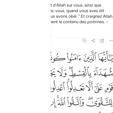
Et rappelez-vous le bienfait d’Allah sur vous, ainsi que
l’alliance qu’Il a conclue avec vous, quand vous avez dit :
"Nous avons entendu et nous avons obéi ." Et craignez Allah.
Car Allah connaît parfaitement le contenu des poitrines.
1
Tafsirs
Leçons
Réflexions
5:8
ﲘ
ﲙ
ﲚ
ﲛ
ﲜ
ﲝ
ا ايها الذين امنوا كونوا قوامين لله شهداء بالقسط ولا يجرمنكم شنان قوم 
َـٰٓأَيُّهَا ٱلَّذِينَ ءَامَنُوا۟ كُونُوا۟ قَوَّٰمِينَ لِلَّهِ شُهَدَآءَ بِٱلْقِسْطِ ۖ وَلَا يَجْرِمَنّ
ﲞ
ﲟﲠ
ﲡ
ﲢ
ﲣ
ﲤ
ﲥ
ﲦ
ﲧﲨ
ﲩ
ﲪ
ﲫ
ﲬﲭ
ﲮ
ﲯﲰ
ﲱ
ﲲ
ﲳ
ﲴ