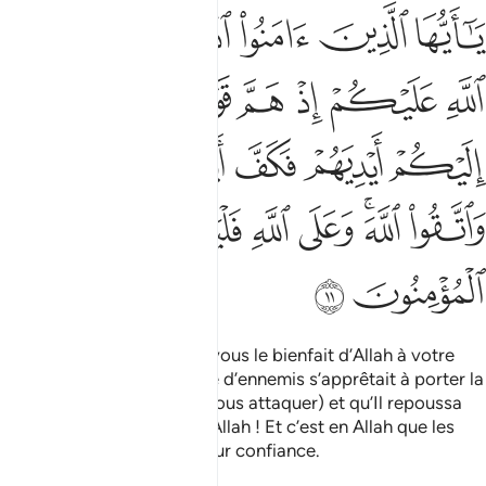
ﱉ
ﱊ
ﱋ
ﱌ
ﱍ
ا ايها الذين امنوا اذكروا نعمت الله عليكم اذ هم قوم ان يبسطوا اليكم ا
َـٰٓأَيُّهَا ٱلَّذِينَ ءَامَنُوا۟ ٱذْكُرُوا۟ نِعْمَتَ ٱللَّهِ عَلَيْكُمْ إِذْ هَمَّ قَوْمٌ 
ﱎ
ﱏ
ﱐ
ﱑ
ﱒ
ﱓ
ﱔ
ﱕ
ﱖ
ﱗ
ﱘ
ﱙﱚ
ﱛ
ﱜﱝ
ﱞ
ﱟ
ﱠ
ﱡ
ﱢ
Ô les croyants! Rappelez-vous le bienfait d’Allah à votre
égard, le jour où un groupe d’ennemis s’apprêtait à porter la
main sur vous (en vue de vous attaquer) et qu’Il repoussa
leur tentative. Et craignez Allah ! Et c’est en Allah que les
croyants doivent mettre leur confiance.