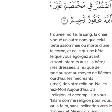
ﱸ
ﱹ
ﱺ
ﱻ
ﱼ
ﱽ
ﱾ
ﱿ
ﲀ
ﲁ
ﲂ
Vous sont interdits la bête trouvée morte, le sang, la chair
de porc, ce sur quoi on a invoqué un autre nom que celui
d’Allah, la bête étouffée, la bête assommée ou morte d’une
chute ou morte d’un coup de corne, et celle qu’une bête
féroce a dévorée - sauf celle que vous égorgez avant
qu’elle ne soit morte -. (Vous sont interdits aussi la bête)
qu’on a immolée sur les pierres dressées, ainsi que de
procéder au partage par tirage au sort au moyen de flèches.
Car cela est perversité. Aujourd’hui, les mécréants
désespèrent (de vous détourner) de votre religion. Ne les
craignez donc pas et craignez-Moi! Aujourd’hui, J’ai
parachevé pour vous votre religion, et accompli sur vous
Mon bienfait. Et J’ai agréé l’Islam comme religion pour vous.
Si quelqu’un est contraint par la faim, sans inclination vers le
péché... alors, Allah est Pardonneur et Miséricordieux .
1