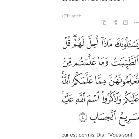
Tafsirs
Leçons
Réflexions
Hadith
5:4
ﲃ
ﲄ
ﲅ
ﲆﲇ
ﲈ
ﲉ
ﲊ
سالونك ماذا احل لهم قل احل لكم الطيبات وما علمتم من الجوارح مكلبي
َسْـَٔلُونَكَ مَاذَآ أُحِلَّ لَهُمْ ۖ قُلْ أُحِلَّ لَكُمُ ٱلطَّيِّبَـٰتُ ۙ وَمَا عَلَّمْتُم
ﲋ
ﲌ
ﲍ
ﲎ
ﲏ
ﲐ
ﲑ
ﲒ
ﲓ
ﲔﲕ
ﲖ
ﲗ
ﲘ
ﲙ
ﲚ
ﲛ
ﲜ
ﲝﲞ
ﲟ
ﲠﲡ
ﲢ
ﲣ
ﲤ
ﲥ
ﲦ
Ils t’interrogent sur ce qui leur est permis. Dis : "Vous sont