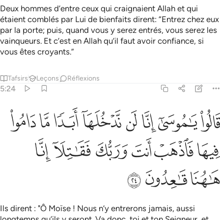
Deux hommes d’entre ceux qui craignaient Allah et qui
étaient comblés par Lui de bienfaits dirent: “Entrez chez eux
par la porte; puis, quand vous y serez entrés, vous serez les
vainqueurs. Et c’est en Allah qu’il faut avoir confiance, si
vous êtes croyants.”
Tafsirs
Leçons
Réflexions
5:24
ﱁ
ﱂ
ﱃ
ﱄ
ﱅ
ﱆ
ﱇ
ﱈ
الوا يا موسى انا لن ندخلها ابدا ما داموا فيها فاذهب انت وربك فقاتلا انا ه
َالُوا۟ يَـٰمُوسَىٰٓ إِنَّا لَن نَّدْخُلَهَآ أَبَدًۭا مَّا دَامُوا۟ فِيهَا ۖ فَٱذْهَبْ أَنتَ وَرَبُّكَ فَقَـٰتِلَآ إِنَّا
ﱉ
ﱊ
ﱋ
ﱌ
ﱍ
ﱎ
ﱏ
ﱐ
ﱑ
Ils dirent : "Ô Moïse ! Nous n’y entrerons jamais, aussi
longtemps qu’ils y seront. Va donc, toi et ton Seigneur, et