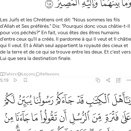
ﱟ
ﱠﱡ
ﱢ
ﱣ
ﱤ
Les Juifs et les Chrétiens ont dit: "Nous sommes les fils
d’Allah et Ses préférés." Dis: "Pourquoi donc vous châtie-t-Il
pour vos péchés?" En fait, vous êtes des êtres humains
d’entre ceux qu’Il a créés. Il pardonne à qui Il veut et Il châtie
qui Il veut. Et à Allah seul appartient la royauté des cieux et
de la terre et de ce qui se trouve entre les deux. Et c’est vers
Lui que sera la destination finale.
Tafsirs
Leçons
Réflexions
5:19
ﱥ
ﱦ
ﱧ
ﱨ
ﱩ
ﱪ
ﱫ
ا اهل الكتاب قد جاءكم رسولنا يبين لكم على فترة من الرسل ان تقولوا 
َـٰٓأَهْلَ ٱلْكِتَـٰبِ قَدْ جَآءَكُمْ رَسُولُنَا يُبَيِّنُ لَكُمْ عَلَىٰ فَتْرَةٍۢ مِّنَ ٱلرّ
ﱬ
ﱭ
ﱮ
ﱯ
ﱰ
ﱱ
ﱲ
ﱳ
ﱴ