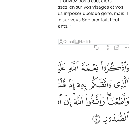
aux femmes et que vous ne trouviez pas d’eau, alors
recourez à la terre pure: passez-en sur vos visages et vos
mains. Allah ne veut pas vous imposer quelque gêne, mais Il
veut vous purifier et parfaire sur vous Son bienfait. Peut-
être serez-vous reconnaissants.
1
Tafsirs
Leçons
Réflexions
Qiraat
Hadith
5:7
ﲂ
ﲃ
ﲄ
ﲅ
ﲆ
اذكروا نعمة الله عليكم وميثاقه الذي واثقكم به اذ قلتم سمعنا واطعنا وا
َٱذْكُرُوا۟ نِعْمَةَ ٱللَّهِ عَلَيْكُمْ وَمِيثَـٰقَهُ ٱلَّذِى وَاثَقَكُم بِهِۦٓ 
ﲇ
ﲈ
ﲉ
ﲊ
ﲋ
ﲌ
ﲍﲎ
ﲏ
ﲐﲑ
ﲒ
ﲓ
ﲔ
ﲕ
ﲖ
ﲗ