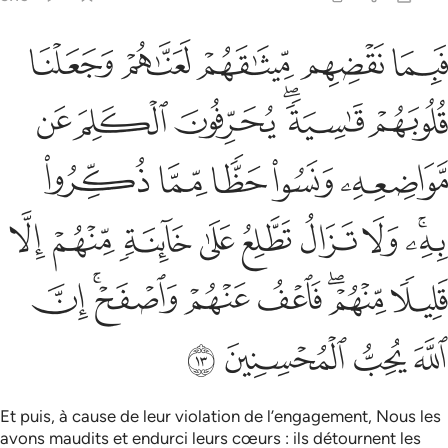
ﲕ
ﲖ
ﲗ
ﲘ
ﲙ
بما نقضهم ميثاقهم لعناهم وجعلنا قلوبهم قاسية يحرفون الكلم عن مواض
َبِمَا نَقْضِهِم مِّيثَـٰقَهُمْ لَعَنَّـٰهُمْ وَجَعَلْنَا قُلُوبَهُمْ قَـٰسِيَةًۭ ۖ يُحَرِّفُ
ﲚ
ﲛﲜ
ﲝ
ﲞ
ﲟ
ﲠ
ﲡ
ﲢ
ﲣ
ﲤ
ﲥﲦ
ﲧ
ﲨ
ﲩ
ﲪ
ﲫ
ﲬ
ﲭ
ﲮ
ﲯﲰ
ﲱ
ﲲ
ﲳﲴ
ﲵ
ﲶ
ﲷ
ﲸ
ﲹ
Et puis, à cause de leur violation de l’engagement, Nous les
avons maudits et endurci leurs cœurs : ils détournent les