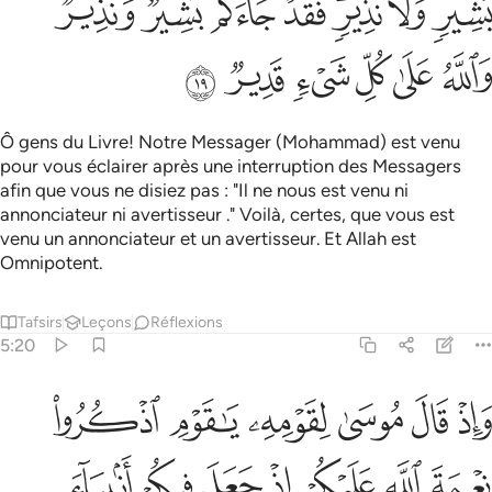
ﱵ
ﱶ
ﱷﱸ
ﱹ
ﱺ
ﱻ
ﱼﱽ
ﱾ
ﱿ
ﲀ
ﲁ
ﲂ
ﲃ
Ô gens du Livre! Notre Messager (Mohammad) est venu
pour vous éclairer après une interruption des Messagers
afin que vous ne disiez pas : "Il ne nous est venu ni
annonciateur ni avertisseur ." Voilà, certes, que vous est
venu un annonciateur et un avertisseur. Et Allah est
Omnipotent.
Tafsirs
Leçons
Réflexions
5:20
ﲄ
ﲅ
ﲆ
ﲇ
ﲈ
ﲉ
اذ قال موسى لقومه يا قوم اذكروا نعمة الله عليكم اذ جعل فيكم انبياء 
َإِذْ قَالَ مُوسَىٰ لِقَوْمِهِۦ يَـٰقَوْمِ ٱذْكُرُوا۟ نِعْمَةَ ٱللَّهِ عَلَيْكُمْ 
ﲊ
ﲋ
ﲌ
ﲍ
ﲎ
ﲏ
ﲐ