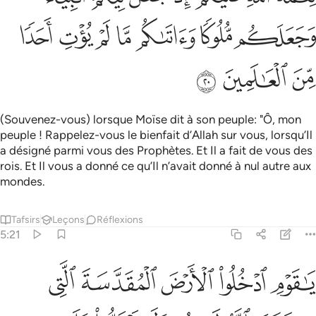
ﲑ
ﲒ
ﲓ
ﲔ
ﲕ
ﲖ
ﲗ
ﲘ
ﲙ
ﲚ
(Souvenez-vous) lorsque Moïse dit à son peuple: "Ô, mon
peuple ! Rappelez-vous le bienfait d’Allah sur vous, lorsqu’Il
a désigné parmi vous des Prophètes. Et Il a fait de vous des
rois. Et Il vous a donné ce qu’Il n’avait donné à nul autre aux
mondes.
Tafsirs
Leçons
Réflexions
5:21
ﲛ
ﲜ
ﲝ
ﲞ
ﲟ
ا قوم ادخلوا الارض المقدسة التي كتب الله لكم ولا ترتدوا على ادباركم ف
َـٰقَوْمِ ٱدْخُلُوا۟ ٱلْأَرْضَ ٱلْمُقَدَّسَةَ ٱلَّتِى كَتَبَ ٱللَّهُ لَكُمْ وَلَا تَرْتَدُّوا۟ عَلَىٰٓ 