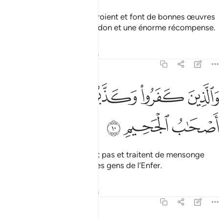
Allah a promis à ceux qui croient et font de bonnes œuvres
qu’il y aura pour eux un pardon et une énorme récompense.
Tafsirs
Leçons
Réflexions
5:10
ﱁ
ﱂ
ﱃ
الذين كفروا وكذبوا باياتنا اولايك اصحاب الجحيم ١٠
ﱄ
ﱅ
َٱلَّذِينَ كَفَرُوا۟ وَكَذَّبُوا۟ بِـَٔايَـٰتِنَآ أُو۟لَـٰٓئِكَ أَصْحَـٰبُ ٱلْجَحِي
ﱆ
ﱇ
ﱈ
Quant à ceux qui ne croient pas et traitent de mensonge
Nos signes, ceux-là sont des gens de l’Enfer.
Tafsirs
Leçons
Réflexions
5:11