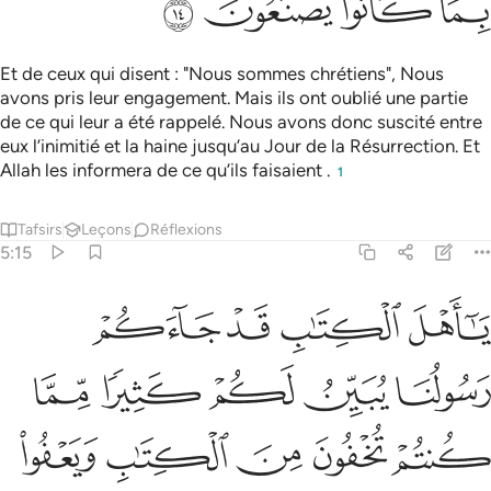
ﱘ
ﱙ
ﱚ
ﱛ
Et de ceux qui disent : "Nous sommes chrétiens", Nous
avons pris leur engagement. Mais ils ont oublié une partie
de ce qui leur a été rappelé. Nous avons donc suscité entre
eux l’inimitié et la haine jusqu’au Jour de la Résurrection. Et
Allah les informera de ce qu’ils faisaient .
1
Tafsirs
Leçons
Réflexions
5:15
ﱜ
ﱝ
ﱞ
ﱟ
ا اهل الكتاب قد جاءكم رسولنا يبين لكم كثيرا مما كنتم تخفون من الكت
َـٰٓأَهْلَ ٱلْكِتَـٰبِ قَدْ جَآءَكُمْ رَسُولُنَا يُبَيِّنُ لَكُمْ كَثِيرًۭا مِّمَّا كُنتُمْ تُخْفُ
ﱠ
ﱡ
ﱢ
ﱣ
ﱤ
ﱥ
ﱦ
ﱧ
ﱨ
ﱩ