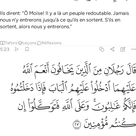
Ils dirent: “Ô Moïse! Il y a là un peuple redoutable. Jamais
nous n’y entrerons jusqu’à ce qu’ils en sortent. S’ils en
sortent, alors nous y entrerons.”
Tafsirs
Leçons
Réflexions
5:23
ﲼ
ﲽ
ﲾ
ﲿ
ﳀ
ﳁ
ﳂ
ال رجلان من الذين يخافون انعم الله عليهما ادخلوا عليهم الباب فاذا دخ
َالَ رَجُلَانِ مِنَ ٱلَّذِينَ يَخَافُونَ أَنْعَمَ ٱللَّهُ عَلَيْهِمَا ٱدْخُلُوا۟ عَلَيْهِمُ ٱلْبَابَ فَإِذ
ﳃ
ﳄ
ﳅ
ﳆ
ﳇ
ﳈ
ﳉ
ﳊﳋ
ﳌ
ﳍ
ﳎ
ﳏ
ﳐ
ﳑ
ﳒ