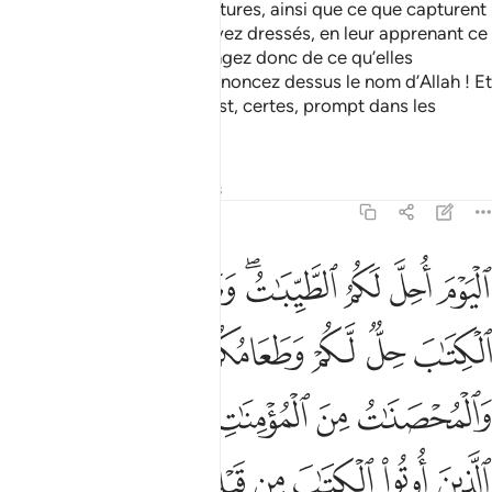
permises les bonnes nourritures, ainsi que ce que capturent
les carnassiers que vous avez dressés, en leur apprenant ce
qu’Allah vous a appris. Mangez donc de ce qu’elles
capturent pour vous et prononcez dessus le nom d’Allah ! Et
craignez Allah ! Car Allah est, certes, prompt dans les
comptes.
Tafsirs
Leçons
Réflexions
5:5
ﲧ
ﲨ
ﲩ
ﲪﲫ
ﲬ
ﲭ
ﲮ
ليوم احل لكم الطيبات وطعام الذين اوتوا الكتاب حل لكم وطعامكم ح
لْيَوْمَ أُحِلَّ لَكُمُ ٱلطَّيِّبَـٰتُ ۖ وَطَعَامُ ٱلَّذِينَ أُوتُوا۟ ٱلْكِتَـٰبَ حِلٌّۭ 
ﲯ
ﲰ
ﲱ
ﲲ
ﲳ
ﲴﲵ
ﲶ
ﲷ
ﲸ
ﲹ
ﲺ
ﲻ
ﲼ
ﲽ
ﲾ
ﲿ
ﳀ
ﳁ