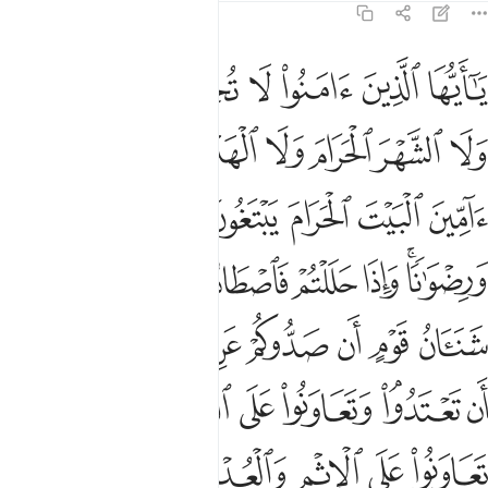
5:2
ﲔ
ﲕ
ﲖ
ﲗ
ﲘ
ﲙ
ﲚ
ا ايها الذين امنوا لا تحلوا شعاير الله ولا الشهر الحرام ولا الهدي ولا
َـٰٓأَيُّهَا ٱلَّذِينَ ءَامَنُوا۟ لَا تُحِلُّوا۟ شَعَـٰٓئِرَ ٱللَّهِ وَلَا ٱلشَّهْرَ ٱلْ
ﲛ
ﲜ
ﲝ
ﲞ
ﲟ
ﲠ
ﲡ
ﲢ
ﲣ
ﲤ
ﲥ
ﲦ
ﲧ
ﲨ
ﲩ
ﲪﲫ
ﲬ
ﲭ
ﲮﲯ
ﲰ
ﲱ
ﲲ
ﲳ
ﲴ
ﲵ
ﲶ
ﲷ
ﲸ
ﲹ
ﲺﲻ
ﲼ
ﲽ
ﲾ
ﲿﳀ
ﳁ
ﳂ
ﳃ
ﳄ
ﳅﳆ
ﳇ
ﳈﳉ