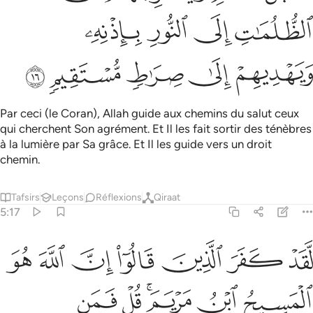
ﱿ
ﲀ
ﲁ
ﲂ
ﲃ
ﲄ
ﲅ
ﲆ
ﲇ
Par ceci (le Coran), Allah guide aux chemins du salut ceux
qui cherchent Son agrément. Et Il les fait sortir des ténèbres
à la lumière par Sa grâce. Et Il les guide vers un droit
chemin.
Tafsirs
Leçons
Réflexions
Qiraat
5:17
ﲈ
ﲉ
ﲊ
ﲋ
ﲌ
ﲍ
ﲎ
قد كفر الذين قالوا ان الله هو المسيح ابن مريم قل فمن يملك من الله 
َّقَدْ كَفَرَ ٱلَّذِينَ قَالُوٓا۟ إِنَّ ٱللَّهَ هُوَ ٱلْمَسِيحُ ٱبْنُ مَرْيَمَ ۚ قُلْ فَمَن يَمْلِك
ﲏ
ﲐ
ﲑﲒ
ﲓ
ﲔ