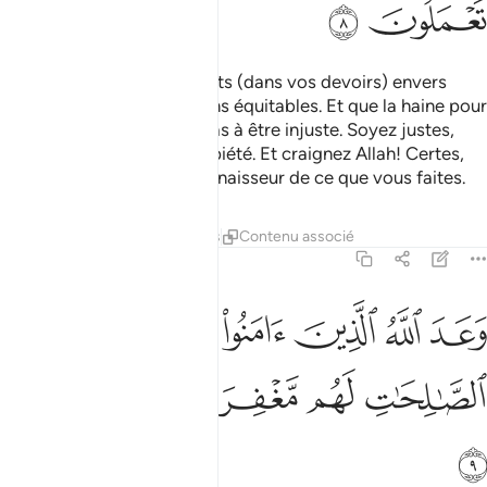
ﲵ
ﲶ
Ô les croyants! Soyez stricts (dans vos devoirs) envers
Allah et (soyez) des témoins équitables. Et que la haine pour
un peuple ne vous incite pas à être injuste. Soyez justes,
cela est plus proche de la piété. Et craignez Allah! Certes,
Allah est Parfaitement Connaisseur de ce que vous faites.
Tafsirs
Leçons
Réflexions
Contenu associé
5:9
ﲷ
ﲸ
ﲹ
ﲺ
ﲻ
عد الله الذين امنوا وعملوا الصالحات لهم مغفرة واجر عظيم ٩
َعَدَ ٱللَّهُ ٱلَّذِينَ ءَامَنُوا۟ وَعَمِلُوا۟ ٱلصَّـٰلِحَـٰتِ ۙ لَهُم مَّغْفِرَةٌۭ وَأَجْر
ﲼ
ﲽ
ﲾ
ﲿ
ﳀ
ﳁ