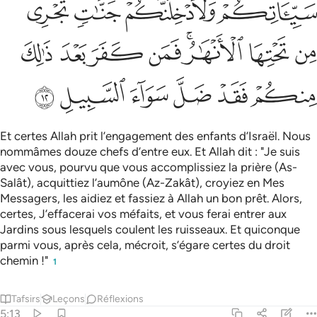
ﲃ
ﲄ
ﲅ
ﲆ
ﲇ
ﲈ
ﲉﲊ
ﲋ
ﲌ
ﲍ
ﲎ
ﲏ
ﲐ
ﲑ
ﲒ
ﲓ
ﲔ
Et certes Allah prit l’engagement des enfants d’Israël. Nous
nommâmes douze chefs d’entre eux. Et Allah dit : "Je suis
avec vous, pourvu que vous accomplissiez la prière (As-
Salât), acquittiez l’aumône (Az-Zakât), croyiez en Mes
Messagers, les aidiez et fassiez à Allah un bon prêt. Alors,
certes, J’effacerai vos méfaits, et vous ferai entrer aux
Jardins sous lesquels coulent les ruisseaux. Et quiconque
parmi vous, après cela, mécroit, s’égare certes du droit
chemin !"
1
Tafsirs
Leçons
Réflexions
5:13