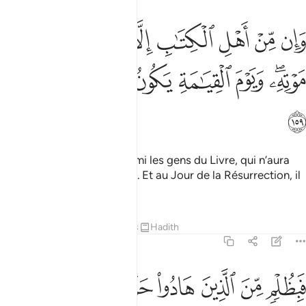
ﲐ
ﲑ
ﲒ
ﲓ
ﲔ
ﲕ
ﲖ
ﲗ
ان من اهل الكتاب الا ليومنن به قبل موته ويوم القيامة يكون عليهم شهيدا
َإِن مِّنْ أَهْلِ ٱلْكِتَـٰبِ إِلَّا لَيُؤْمِنَنَّ بِهِۦ قَبْلَ مَوْتِهِۦ ۖ وَيَوْمَ ٱلْقِيَـٰمَةِ يَكُونُ ع
ﲘﲙ
ﲚ
ﲛ
ﲜ
ﲝ
ﲞ
ﲟ
Et il n’y aura personne, parmi les gens du Livre, qui n’aura
pas foi en lui avant sa mort. Et au Jour de la Résurrection, il
sera témoin contre eux.
1
Tafsirs
Leçons
Réflexions
Hadith
4:160
ﲠ
ﲡ
ﲢ
ﲣ
ﲤ
ﲥ
ﲦ
بظلم من الذين هادوا حرمنا عليهم طيبات احلت لهم وبصدهم عن سبيل الل
َبِظُلْمٍۢ مِّنَ ٱلَّذِينَ هَادُوا۟ حَرَّمْنَا عَلَيْهِمْ طَيِّبَـٰتٍ أُحِلَّتْ لَهُمْ وَبِصَدِّهِمْ ع