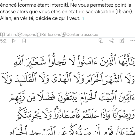
énoncé [comme étant interdit]. Ne vous permettez point la
chasse alors que vous êtes en état de sacralisation (Iḥrâm).
Allah, en vérité, décide ce qu’Il veut.
1
Tafsirs
Leçons
Réflexions
Contenu associé
5:2
ﲔ
ﲕ
ﲖ
ﲗ
ﲘ
ﲙ
ﲚ
ا ايها الذين امنوا لا تحلوا شعاير الله ولا الشهر الحرام ولا الهدي ولا
َـٰٓأَيُّهَا ٱلَّذِينَ ءَامَنُوا۟ لَا تُحِلُّوا۟ شَعَـٰٓئِرَ ٱللَّهِ وَلَا ٱلشَّهْرَ ٱلْ
ﲛ
ﲜ
ﲝ
ﲞ
ﲟ
ﲠ
ﲡ
ﲢ
ﲣ
ﲤ
ﲥ
ﲦ
ﲧ
ﲨ
ﲩ
ﲪﲫ
ﲬ
ﲭ
ﲮﲯ
ﲰ
ﲱ
ﲲ
ﲳ
ﲴ
ﲵ
ﲶ
ﲷ
ﲸ