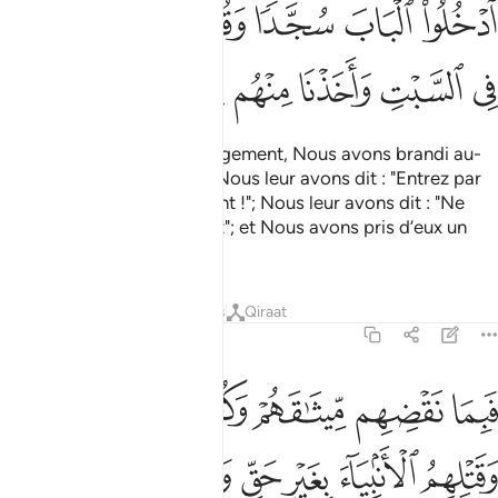
ﳄ
ﳅ
ﳆ
ﳇ
ﳈ
ﳉ
ﳊ
ﳋ
ﳌ
ﳍ
ﳎ
ﳏ
ﳐ
ﳑ
Et pour (obtenir) leur engagement, Nous avons brandi au-
dessus d’eux le Mont Tûr , Nous leur avons dit : "Entrez par
la porte en vous prosternant !"; Nous leur avons dit : "Ne
transgressez pas le Sabbat"; et Nous avons pris d’eux un
engagement ferme.
1
Tafsirs
Leçons
Réflexions
Qiraat
4:155
ﱁ
ﱂ
ﱃ
ﱄ
ﱅ
ﱆ
بما نقضهم ميثاقهم وكفرهم بايات الله وقتلهم الانبياء بغير حق وقولهم قلو
َبِمَا نَقْضِهِم مِّيثَـٰقَهُمْ وَكُفْرِهِم بِـَٔايَـٰتِ ٱللَّهِ وَقَتْلِهِمُ ٱلْأَنۢبِيَآءَ بِغَيْرِ حَقٍّ
ﱇ
ﱈ
ﱉ
ﱊ
ﱋ
ﱌ
ﱍﱎ