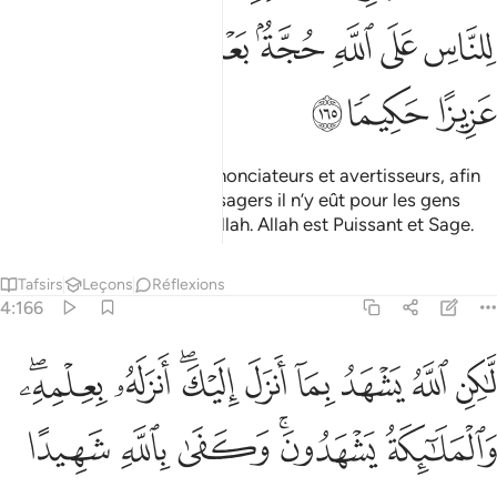
ﱳ
ﱴ
ﱵ
ﱶ
ﱷ
ﱸﱹ
ﱺ
ﱻ
ﱼ
ﱽ
ﱾ
en tant que Messagers, annonciateurs et avertisseurs, afin
qu’après la venue des Messagers il n’y eût pour les gens
point d’argument devant Allah. Allah est Puissant et Sage.
Tafsirs
Leçons
Réflexions
4:166
ﱿ
ﲀ
ﲁ
ﲂ
ﲃ
ﲄﲅ
ﲆ
ﲇﲈ
اكن الله يشهد بما انزل اليك انزله بعلمه والملايكة يشهدون وكفى بالله شهي
َّـٰكِنِ ٱللَّهُ يَشْهَدُ بِمَآ أَنزَلَ إِلَيْكَ ۖ أَنزَلَهُۥ بِعِلْمِهِۦ ۖ وَٱلْمَلَـٰٓئِكَةُ يَشْهَدُونَ ۚ وَكَفَىٰ 
ﲉ
ﲊﲋ
ﲌ
ﲍ
ﲎ