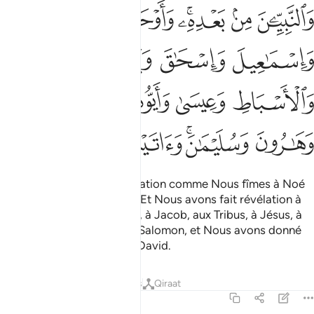
ﱉ
ﱊ
ﱋﱌ
ﱍ
ﱎ
ﱏ
ﱐ
ﱑ
ﱒ
ﱓ
ﱔ
ﱕ
ﱖ
ﱗ
ﱘﱙ
ﱚ
ﱛ
ﱜ
ﱝ
Nous t’avons fait une révélation comme Nous fîmes à Noé
et aux Prophètes après lui. Et Nous avons fait révélation à
Abraham, à Ismaël, à Isaac, à Jacob, aux Tribus, à Jésus, à
Job, à Jonas, à Aaron et à Salomon, et Nous avons donné
les Psaumes (Az-Zabûr) à David.
Tafsirs
Leçons
Réflexions
Qiraat
4:164