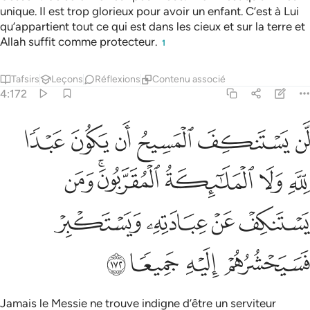
unique. Il est trop glorieux pour avoir un enfant. C’est à Lui
qu’appartient tout ce qui est dans les cieux et sur la terre et
Allah suffit comme protecteur.
1
Tafsirs
Leçons
Réflexions
Contenu associé
4:172
ﱿ
ﲀ
ﲁ
ﲂ
ﲃ
ﲄ
ن يستنكف المسيح ان يكون عبدا لله ولا الملايكة المقربون ومن يستنك
َّن يَسْتَنكِفَ ٱلْمَسِيحُ أَن يَكُونَ عَبْدًۭا لِّلَّهِ وَلَا ٱلْمَلَـٰٓئِكَةُ ٱلْمُقَرَّبُونَ ۚ وَم
ﲅ
ﲆ
ﲇ
ﲈﲉ
ﲊ
ﲋ
ﲌ
ﲍ
ﲎ
ﲏ
ﲐ
ﲑ
ﲒ
Jamais le Messie ne trouve indigne d’être un serviteur