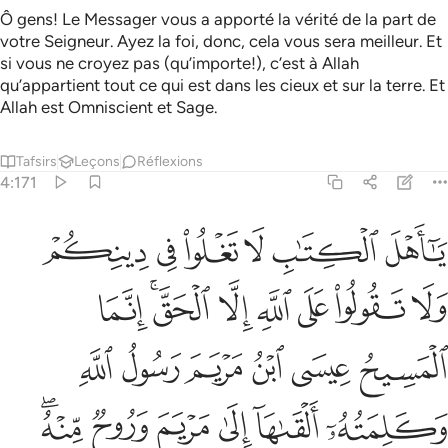
Ô gens! Le Messager vous a apporté la vérité de la part de
votre Seigneur. Ayez la foi, donc, cela vous sera meilleur. Et
si vous ne croyez pas (qu’importe!), c’est à Allah
qu’appartient tout ce qui est dans les cieux et sur la terre. Et
Allah est Omniscient et Sage.
Tafsirs
Leçons
Réflexions
4:171
ﱁ
ﱂ
ﱃ
ﱄ
ﱅ
ﱆ
ا اهل الكتاب لا تغلوا في دينكم ولا تقولوا على الله الا الحق انما المسي
َـٰٓأَهْلَ ٱلْكِتَـٰبِ لَا تَغْلُوا۟ فِى دِينِكُمْ وَلَا تَقُولُوا۟ عَلَى ٱللَّهِ إِلَّا ٱلْحَقَّ 
ﱇ
ﱈ
ﱉ
ﱊ
ﱋ
ﱌﱍ
ﱎ
ﱏ
ﱐ
ﱑ
ﱒ
ﱓ
ﱔ
ﱕ
ﱖ
ﱗ
ﱘ
ﱙ
ﱚﱛ