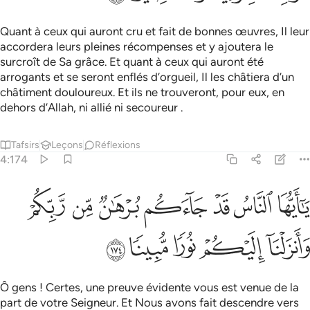
Quant à ceux qui auront cru et fait de bonnes œuvres, Il leur
accordera leurs pleines récompenses et y ajoutera le
surcroît de Sa grâce. Et quant à ceux qui auront été
arrogants et se seront enflés d’orgueil, Il les châtiera d’un
châtiment douloureux. Et ils ne trouveront, pour eux, en
dehors d’Allah, ni allié ni secoureur .
Tafsirs
Leçons
Réflexions
4:174
ﲯ
ﲰ
ﲱ
ﲲ
ﲳ
ﲴ
ا ايها الناس قد جاءكم برهان من ربكم وانزلنا اليكم نورا مبينا ١٧٤
ﲵ
َـٰٓأَيُّهَا ٱلنَّاسُ قَدْ جَآءَكُم بُرْهَـٰنٌۭ مِّن رَّبِّكُمْ وَأَنزَلْنَآ إِلَيْكُمْ نُورًۭا مُّبِينًۭا ٤
ﲶ
ﲷ
ﲸ
ﲹ
ﲺ
Ô gens ! Certes, une preuve évidente vous est venue de la
part de votre Seigneur. Et Nous avons fait descendre vers