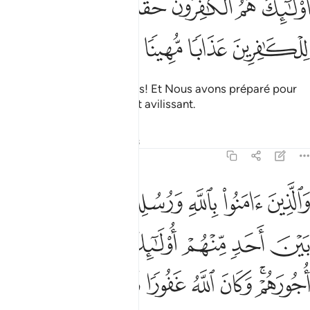
ﱸ
ﱹ
ﱺ
ﱻﱼ
ﱽ
ُو۟لَـٰٓئِكَ هُمُ ٱلْكَـٰفِرُونَ حَقًّۭا ۚ وَأَعْتَدْنَا لِلْكَـٰفِرِينَ عَذَابًۭا مُّهِينًۭا ١٥١
ﱾ
ﱿ
ﲀ
ﲁ
les voilà les vrais mécréants! Et Nous avons préparé pour
les mécréants un châtiment avilissant.
Tafsirs
Leçons
Réflexions
4:152
ﲂ
ﲃ
ﲄ
ﲅ
ﲆ
ﲇ
الذين امنوا بالله ورسله ولم يفرقوا بين احد منهم اولايك سوف يوتيهم اجو
َٱلَّذِينَ ءَامَنُوا۟ بِٱللَّهِ وَرُسُلِهِۦ وَلَمْ يُفَرِّقُوا۟ بَيْنَ أَحَدٍۢ مِّنْهُمْ أُو۟لَـٰٓ
ﲈ
ﲉ
ﲊ
ﲋ
ﲌ
ﲍ
ﲎﲏ
ﲐ
ﲑ
ﲒ
ﲓ
ﲔ