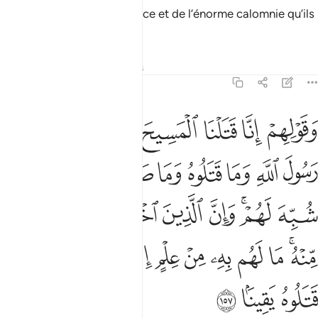
Et à cause de leur mécréance et de l’énorme calomnie qu’ils
prononcent contre Marie.
Tafsirs
Leçons
Réflexions
4:157
ﱠ
ﱡ
ﱢ
ﱣ
ﱤ
ﱥ
ﱦ
قولهم انا قتلنا المسيح عيسى ابن مريم رسول الله وما قتلوه وما صلبوه و
َقَوْلِهِمْ إِنَّا قَتَلْنَا ٱلْمَسِيحَ عِيسَى ٱبْنَ مَرْيَمَ رَسُولَ ٱللَّهِ وَمَا قَتَلُوهُ وَمَا ص
ﱧ
ﱨ
ﱩ
ﱪ
ﱫ
ﱬ
ﱭ
ﱮ
ﱯﱰ
ﱱ
ﱲ
ﱳ
ﱴ
ﱵ
ﱶ
ﱷﱸ
ﱹ
ﱺ
ﱻ
ﱼ
ﱽ
ﱾ
ﱿ
ﲀﲁ
ﲂ
ﲃ
ﲄ
ﲅ