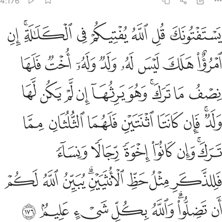
4:176
ﱁ
ﱂ
ﱃ
ﱄ
ﱅ
ﱆﱇ
ﱈ
ستفتونك قل الله يفتيكم في الكلالة ان امرو هلك ليس له ولد وله اخت فله
َسْتَفْتُونَكَ قُلِ ٱللَّهُ يُفْتِيكُمْ فِى ٱلْكَلَـٰلَةِ ۚ إِنِ ٱمْرُؤٌا۟ هَلَكَ لَيْسَ لَهُۥ وَلَد
ﱉ
ﱊ
ﱋ
ﱌ
ﱍ
ﱎ
ﱏ
ﱐ
ﱑ
ﱒ
ﱓﱔ
ﱕ
ﱖ
ﱗ
ﱘ
ﱙ
ﱚ
ﱛﱜ
ﱝ
ﱞ
ﱟ
ﱠ
ﱡ
ﱢ
ﱣﱤ
ﱥ
ﱦ
ﱧ
ﱨ
ﱩ
ﱪ
ﱫ
ﱬ
ﱭﱮ
ﱯ
ﱰ
ﱱ
ﱲ
ﱳﱴ
ﱵ
ﱶ
ﱷ
ﱸ
ﱹ