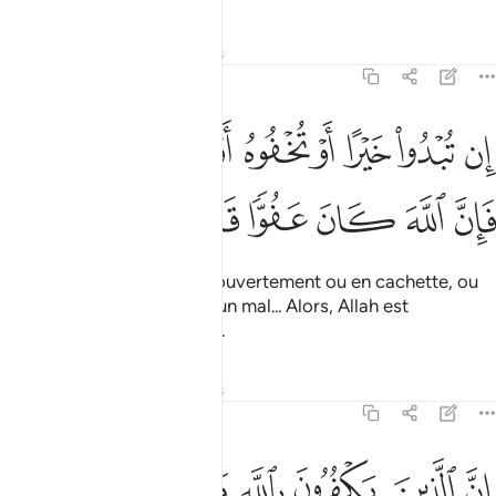
Tafsirs
Leçons
Réflexions
4:149
ﱒ
ﱓ
ﱔ
ﱕ
ﱖ
ﱗ
ﱘ
ﱙ
ن تبدوا خيرا او تخفوه او تعفوا عن سوء فان الله كان عفوا قديرا ١٤٩
ﱚ
ِن تُبْدُوا۟ خَيْرًا أَوْ تُخْفُوهُ أَوْ تَعْفُوا۟ عَن سُوٓءٍۢ فَإِنَّ ٱللَّهَ كَانَ عَفُوًّۭا ق
ﱛ
ﱜ
ﱝ
ﱞ
ﱟ
ﱠ
Que vous fassiez du bien, ouvertement ou en cachette, ou
bien que vous pardonniez un mal... Alors, Allah est
Pardonneur et Omnipotent.
Tafsirs
Leçons
Réflexions
4:150
ﱡ
ﱢ
ﱣ
ﱤ
ﱥ
ﱦ
ن الذين يكفرون بالله ورسله ويريدون ان يفرقوا بين الله ورسله ويقولون
ِنَّ ٱلَّذِينَ يَكْفُرُونَ بِٱللَّهِ وَرُسُلِهِۦ وَيُرِيدُونَ أَن يُفَرِّقُوا۟ بَيْنَ ٱللَّهِ وَرُسُلِهِ