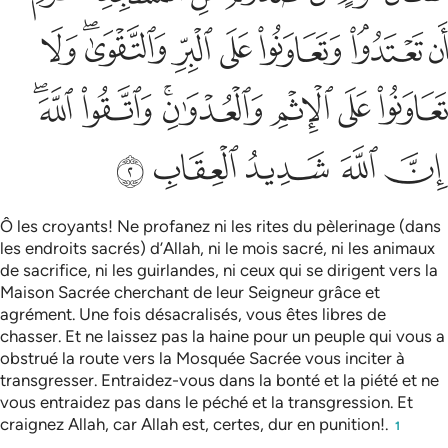
ﲹ
ﲺﲻ
ﲼ
ﲽ
ﲾ
ﲿﳀ
ﳁ
ﳂ
ﳃ
ﳄ
ﳅﳆ
ﳇ
ﳈﳉ
ﳊ
ﳋ
ﳌ
ﳍ
ﳎ
Ô les croyants! Ne profanez ni les rites du pèlerinage (dans
les endroits sacrés) d’Allah, ni le mois sacré, ni les animaux
de sacrifice, ni les guirlandes, ni ceux qui se dirigent vers la
Maison Sacrée cherchant de leur Seigneur grâce et
agrément. Une fois désacralisés, vous êtes libres de
chasser. Et ne laissez pas la haine pour un peuple qui vous a
obstrué la route vers la Mosquée Sacrée vous inciter à
transgresser. Entraidez-vous dans la bonté et la piété et ne
vous entraidez pas dans le péché et la transgression. Et
craignez Allah, car Allah est, certes, dur en punition!.
1