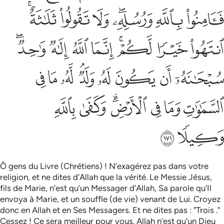
ﱜ
ﱝ
ﱞﱟ
ﱠ
ﱡ
ﱢﱣ
ﱤ
ﱥ
ﱦﱧ
ﱨ
ﱩ
ﱪ
ﱫﱬ
ﱭ
ﱮ
ﱯ
ﱰ
ﱱﱲ
ﱳ
ﱴ
ﱵ
ﱶ
ﱷ
ﱸ
ﱹﱺ
ﱻ
ﱼ
ﱽ
ﱾ
Ô gens du Livre (Chrétiens) ! N’exagérez pas dans votre
religion, et ne dites d’Allah que la vérité. Le Messie Jésus,
fils de Marie, n’est qu’un Messager d’Allah, Sa parole qu’Il
envoya à Marie, et un souffle (de vie) venant de Lui. Croyez
donc en Allah et en Ses Messagers. Et ne dites pas : "Trois ."
Cessez ! Ce sera meilleur pour vous. Allah n’est qu’un Dieu