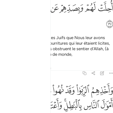
ﲧ
ﲨ
ﲩ
ﲪ
ﲫ
ﲬ
ﲭ
ﲮ
C’est à cause de l'iniquité des Juifs que Nous leur avons
rendu illicites les bonnes nourritures qui leur étaient licites,
et aussi à cause de ce qu’ils obstruent le sentier d’Allah, (à
eux-mêmes et) à beaucoup de monde,
Tafsirs
Leçons
Réflexions
4:161
ﲯ
ﲰ
ﲱ
ﲲ
ﲳ
ﲴ
اخذهم الربا وقد نهوا عنه واكلهم اموال الناس بالباطل واعتدنا للكافرين من
َأَخْذِهِمُ ٱلرِّبَوٰا۟ وَقَدْ نُهُوا۟ عَنْهُ وَأَكْلِهِمْ أَمْوَٰلَ ٱلنَّاسِ بِٱلْبَـٰطِلِ ۚ وَأَعْتَدْنَا
ﲵ
ﲶ
ﲷﲸ
ﲹ
ﲺ
ﲻ