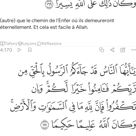
ﲰ
ﲱ
ﲲ
ﲳ
ﲴ
ﲵ
(autre) que le chemin de l’Enfer où ils demeureront
éternellement. Et cela est facile à Allah.
Tafsirs
Leçons
Réflexions
4:170
ﲶ
ﲷ
ﲸ
ﲹ
ﲺ
ﲻ
ﲼ
ا ايها الناس قد جاءكم الرسول بالحق من ربكم فامنوا خيرا لكم وان تكفر
َـٰٓأَيُّهَا ٱلنَّاسُ قَدْ جَآءَكُمُ ٱلرَّسُولُ بِٱلْحَقِّ مِن رَّبِّكُمْ فَـَٔامِنُوا۟ خَيْرًۭا لّ
ﲽ
ﲾ
ﲿ
ﳀﳁ
ﳂ
ﳃ
ﳄ
ﳅ
ﳆ
ﳇ
ﳈ
ﳉﳊ
ﳋ
ﳌ
ﳍ
ﳎ
ﳏ