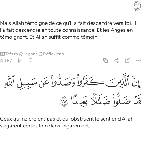
ﲏ
Mais Allah témoigne de ce qu’Il a fait descendre vers toi, Il
l’a fait descendre en toute connaissance. Et les Anges en
témoignent. Et Allah suffit comme témoin.
Tafsirs
Leçons
Réflexions
4:167
ﲐ
ﲑ
ﲒ
ﲓ
ﲔ
ن الذين كفروا وصدوا عن سبيل الله قد ضلوا ضلالا بعيدا ١٦٧
ﲕ
ﲖ
ِنَّ ٱلَّذِينَ كَفَرُوا۟ وَصَدُّوا۟ عَن سَبِيلِ ٱللَّهِ قَدْ ضَلُّوا۟ ضَلَـٰلًۢا بَعِيدًا ١٦٧
ﲗ
ﲘ
ﲙ
ﲚ
ﲛ
Ceux qui ne croient pas et qui obstruent le sentier d’Allah,
s’égarent certes loin dans l’égarement.