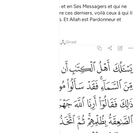
Et ceux qui croient en Allah et en Ses Messagers et qui ne
font aucune distinction entre ces derniers, voilà ceux à qui Il
donnera leurs récompenses. Et Allah est Pardonneur et
Miséricordieux.
Tafsirs
Leçons
Réflexions
Qiraat
4:153
ﲕ
ﲖ
ﲗ
ﲘ
ﲙ
ﲚ
ﲛ
سالك اهل الكتاب ان تنزل عليهم كتابا من السماء فقد سالوا موسى اكبر م
َسْـَٔلُكَ أَهْلُ ٱلْكِتَـٰبِ أَن تُنَزِّلَ عَلَيْهِمْ كِتَـٰبًۭا مِّنَ ٱلسَّمَآءِ ۚ فَقَدْ سَأَلُوا
ﲜ
ﲝﲞ
ﲟ
ﲠ
ﲡ
ﲢ
ﲣ
ﲤ
ﲥ
ﲦ
ﲧ
ﲨ
ﲩ
ﲪ
ﲫﲬ
ﲭ
ﲮ
ﲯ
ﲰ
ﲱ