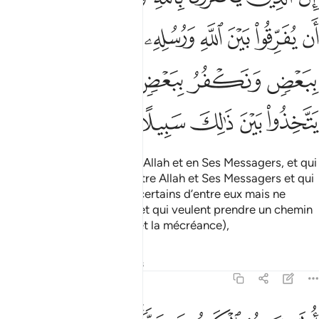
ﱧ
ﱨ
ﱩ
ﱪ
ﱫ
ﱬ
ﱭ
ﱮ
ﱯ
ﱰ
ﱱ
ﱲ
ﱳ
ﱴ
ﱵ
ﱶ
ﱷ
Ceux qui ne croient pas en Allah et en Ses Messagers, et qui
veulent faire distinction entre Allah et Ses Messagers et qui
disent : "Nous croyons en certains d’entre eux mais ne
croyons pas en d’autres ", et qui veulent prendre un chemin
intermédiaire (entre la foi et la mécréance),
Tafsirs
Leçons
Réflexions
4:151
ولايك هم الكافرون حقا واعتدنا للكافرين عذابا مهينا ١٥١