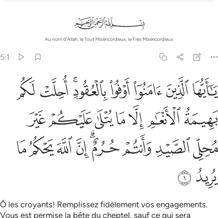
Au nom d’Allah, le Tout Miséricordieux, le Très Miséricordieux
5:1
ﱺ
ﱻ
ﱼ
ﱽ
ﱾﱿ
ﲀ
ﲁ
ا ايها الذين امنوا اوفوا بالعقود احلت لكم بهيمة الانعام الا ما يتلى علي
َـٰٓأَيُّهَا ٱلَّذِينَ ءَامَنُوٓا۟ أَوْفُوا۟ بِٱلْعُقُودِ ۚ أُحِلَّتْ لَكُم بَهِيمَةُ ٱلْأَنْعَـٰمِ إِلَّا مَا يُتْلَى
ﲂ
ﲃ
ﲄ
ﲅ
ﲆ
ﲇ
ﲈ
ﲉ
ﲊ
ﲋ
ﲌﲍ
ﲎ
ﲏ
ﲐ
ﲑ
ﲒ
ﲓ
Ô les croyants! Remplissez fidèlement vos engagements.
Vous est permise la bête du cheptel, sauf ce qui sera