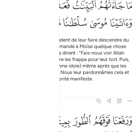
ﲲ
ﲳ
ﲴ
ﲵ
ﲶ
ﲷﲸ
ﲹ
ﲺ
ﲻ
ﲼ
ﲽ
Les gens du Livre te demandent de leur faire descendre du
ciel un Livre. Ils ont déjà demandé à Moïse quelque chose
de bien plus grave quand ils dirent : “Fais-nous voir Allah
clairement ! ” Alors, la foudre les frappa pour leur tort. Puis,
ils adoptèrent le Veau (comme idole) même après que les
preuves leur furent venues. Nous leur pardonnâmes cela et
donnâmes à Moïse une autorité manifeste.
Tafsirs
Leçons
Réflexions
4:154
ﲾ
ﲿ
ﳀ
ﳁ
ﳂ
ﳃ
رفعنا فوقهم الطور بميثاقهم وقلنا لهم ادخلوا الباب سجدا وقلنا لهم لا تع
َرَفَعْنَا فَوْقَهُمُ ٱلطُّورَ بِمِيثَـٰقِهِمْ وَقُلْنَا لَهُمُ ٱدْخُلُوا۟ ٱلْبَابَ سُجَّدًۭا وَقُلْنَ