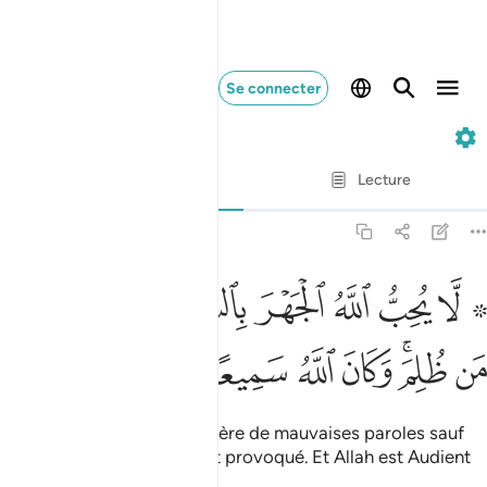
Se connecter
4. An-Nisa'
Ayah par Ayah
Lecture
Traduction
: Muhammad Hamidullah
4:148
ﱁ ﱂ
ﱃ
ﱄ
ﱅ
ﱆ
ﱇ
ﱈ
ﱉ
ا يحب الله الجهر بالسوء من القول الا من ظلم وكان الله سميعا عليما ١٤٨
َّا يُحِبُّ ٱللَّهُ ٱلْجَهْرَ بِٱلسُّوٓءِ مِنَ ٱلْقَوْلِ إِلَّا مَن ظُلِمَ ۚ وَكَانَ ٱللَّهُ سَمِيعًا عَ
ﱊ
ﱋﱌ
ﱍ
ﱎ
ﱏ
ﱐ
ﱑ
Allah n’aime pas qu’on profère de mauvaises paroles sauf
quand on a été injustement provoqué. Et Allah est Audient
et Omniscient.