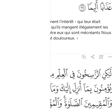
ﲼ
ﲽ
ﲾ
et à cause de ce qu’ils prennent l'intérêt - qui leur était
pourtant interdit - et parce qu’ils mangent illégalement les
biens des gens. A ceux d’entre eux qui sont mécréants Nous
avons préparé un châtiment douloureux.
1
Tafsirs
Leçons
Réflexions
4:162
ﲿ
ﳀ
ﳁ
ﳂ
ﳃ
ﳄ
اكن الراسخون في العلم منهم والمومنون يومنون بما انزل اليك وما انزل 
َّـٰكِنِ ٱلرَّٰسِخُونَ فِى ٱلْعِلْمِ مِنْهُمْ وَٱلْمُؤْمِنُونَ يُؤْمِنُونَ بِمَآ أُنزِلَ إِلَيْكَ وَمَا
ﳅ
ﳆ
ﳇ
ﳈ
ﳉ
ﳊ
ﳋ
ﳌﳍ
ﳎ
ﳏﳐ
ﳑ
ﳒ