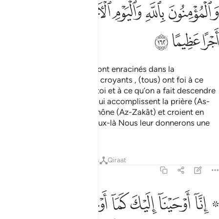
ﳓ
ﳔ
ﳕ
ﳖ
ﳗ
ﳘ
ﳙ
ﳚ
ﳛ
Mais ceux d’entre eux qui sont enracinés dans la
connaissance, ainsi que les croyants , (tous) ont foi à ce
qu’on a fait descendre sur toi et à ce qu’on a fait descendre
avant toi. Et quant à ceux qui accomplissent la prière (As-
Salât), s’acquittent de l’aumône (Az-Zakât) et croient en
Allah et au Jour Dernier, ceux-là Nous leur donnerons une
énorme récompense.
1
Tafsirs
Leçons
Réflexions
Qiraat
4:163
ﱁ ﱂ
ﱃ
ﱄ
ﱅ
ﱆ
ﱇ
ﱈ
نا اوحينا اليك كما اوحينا الى نوح والنبيين من بعده واوحينا الى ابرا
ِنَّآ أَوْحَيْنَآ إِلَيْكَ كَمَآ أَوْحَيْنَآ إِلَىٰ نُوحٍۢ وَٱلنَّبِيِّـۧنَ مِنۢ بَعْدِهِۦ ۚ وَأَوْحَيْن