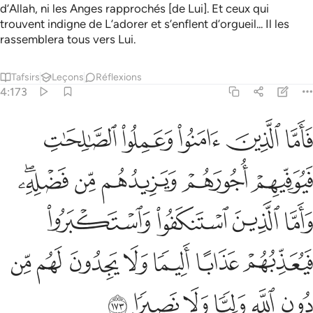
d’Allah, ni les Anges rapprochés [de Lui]. Et ceux qui
trouvent indigne de L’adorer et s’enflent d’orgueil... Il les
rassemblera tous vers Lui.
Tafsirs
Leçons
Réflexions
4:173
ﲓ
ﲔ
ﲕ
ﲖ
ﲗ
اما الذين امنوا وعملوا الصالحات فيوفيهم اجورهم ويزيدهم من فضله واما 
َأَمَّا ٱلَّذِينَ ءَامَنُوا۟ وَعَمِلُوا۟ ٱلصَّـٰلِحَـٰتِ فَيُوَفِّيهِمْ أُجُورَهُمْ وَيَزِيدُهُم 
ﲘ
ﲙ
ﲚ
ﲛ
ﲜﲝ
ﲞ
ﲟ
ﲠ
ﲡ
ﲢ
ﲣ
ﲤ
ﲥ
ﲦ
ﲧ
ﲨ
ﲩ
ﲪ
ﲫ
ﲬ
ﲭ
ﲮ