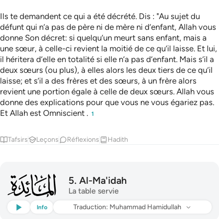
Ils te demandent ce qui a été décrété. Dis : "Au sujet du
défunt qui n’a pas de père ni de mère ni d’enfant, Allah vous
donne Son décret: si quelqu’un meurt sans enfant, mais a
une sœur, à celle-ci revient la moitié de ce qu’il laisse. Et lui,
il héritera d’elle en totalité si elle n’a pas d’enfant. Mais s’il a
deux sœurs (ou plus), à elles alors les deux tiers de ce qu’il
laisse; et s’il a des frères et des sœurs, à un frère alors
revient une portion égale à celle de deux sœurs. Allah vous
donne des explications pour que vous ne vous égariez pas.
Et Allah est Omniscient .
1
Tafsirs
Leçons
Réflexions
Hadith
005
5
.
Al-Ma'idah
La table servie
Écouter
Traduction
: Muhammad Hamidullah
Info