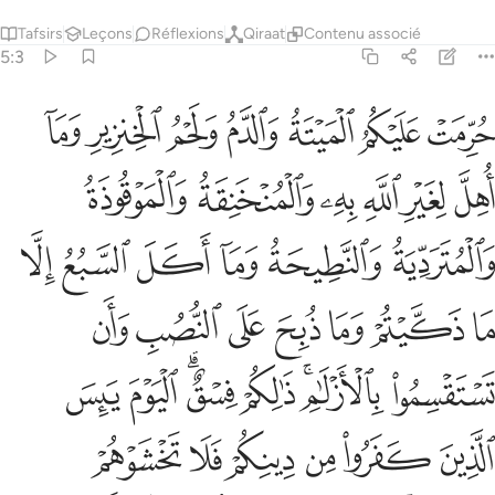
Tafsirs
Leçons
Réflexions
Qiraat
Contenu associé
5:3
ﱁ
ﱂ
ﱃ
ﱄ
ﱅ
ﱆ
ﱇ
رمت عليكم الميتة والدم ولحم الخنزير وما اهل لغير الله به والمنخن
ُرِّمَتْ عَلَيْكُمُ ٱلْمَيْتَةُ وَٱلدَّمُ وَلَحْمُ ٱلْخِنزِيرِ وَمَآ أُهِلَّ لِغَيْرِ ٱللَّهِ بِهِۦ
ﱈ
ﱉ
ﱊ
ﱋ
ﱌ
ﱍ
ﱎ
ﱏ
ﱐ
ﱑ
ﱒ
ﱓ
ﱔ
ﱕ
ﱖ
ﱗ
ﱘ
ﱙ
ﱚ
ﱛ
ﱜﱝ
ﱞ
ﱟﱠ
ﱡ
ﱢ
ﱣ
ﱤ
ﱥ
ﱦ
ﱧ
ﱨ