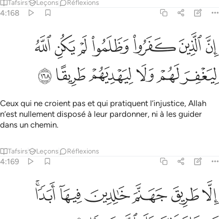
Tafsirs
Leçons
Réflexions
4:168
ﲜ
ﲝ
ﲞ
ﲟ
ﲠ
ﲡ
ﲢ
ن الذين كفروا وظلموا لم يكن الله ليغفر لهم ولا ليهديهم طريقا ١٦٨
ِنَّ ٱلَّذِينَ كَفَرُوا۟ وَظَلَمُوا۟ لَمْ يَكُنِ ٱللَّهُ لِيَغْفِرَ لَهُمْ وَلَا لِيَهْدِيَهُمْ طَرِيقًا ١٦٨
ﲣ
ﲤ
ﲥ
ﲦ
ﲧ
ﲨ
Ceux qui ne croient pas et qui pratiquent l’injustice, Allah
n’est nullement disposé à leur pardonner, ni à les guider
dans un chemin.
Tafsirs
Leçons
Réflexions
4:169
ﲩ
ﲪ
ﲫ
ﲬ
ﲭ
لا طريق جهنم خالدين فيها ابدا وكان ذالك على الله يسيرا ١٦٩
ﲮﲯ
ِلَّا طَرِيقَ جَهَنَّمَ خَـٰلِدِينَ فِيهَآ أَبَدًۭا ۚ وَكَانَ ذَٰلِكَ عَلَى ٱللَّهِ يَسِيرًۭا ١٦٩