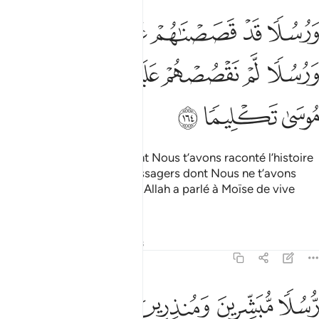
ﱞ
ﱟ
ﱠ
ﱡ
ﱢ
ﱣ
رسلا قد قصصناهم عليك من قبل ورسلا لم نقصصهم عليك وكلم الله موس
َرُسُلًۭا قَدْ قَصَصْنَـٰهُمْ عَلَيْكَ مِن قَبْلُ وَرُسُلًۭا لَّمْ نَقْصُصْهُمْ عَلَيْكَ ۚ وَكَ
ﱤ
ﱥ
ﱦ
ﱧﱨ
ﱩ
ﱪ
ﱫ
ﱬ
ﱭ
Et il y a des Messagers dont Nous t’avons raconté l’histoire
précédemment, et des Messagers dont Nous ne t’avons
point raconté l’histoire - et Allah a parlé à Moïse de vive
voix -
Tafsirs
Leçons
Réflexions
4:165
ﱮ
ﱯ
ﱰ
ﱱ
ﱲ
سلا مبشرين ومنذرين ليلا يكون للناس على الله حجة بعد الرسل وكان الل
ُّسُلًۭا مُّبَشِّرِينَ وَمُنذِرِينَ لِئَلَّا يَكُونَ لِلنَّاسِ عَلَى ٱللَّهِ حُجَّةٌۢ بَعْدَ ٱلرّ