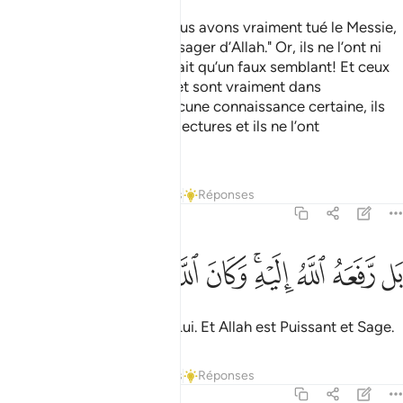
et à cause leur parole : "Nous avons vraiment tué le Messie,
Jésus, fils de Marie, le Messager d’Allah." Or, ils ne l’ont ni
tué ni crucifié; mais ce n’était qu’un faux semblant! Et ceux
qui ont discuté sur son sujet sont vraiment dans
l’incertitude: ils n’en ont aucune connaissance certaine, ils
ne font que suivre des conjectures et ils ne l’ont
certainement pas tué.
1
Tafsirs
Leçons
Réflexions
Réponses
4:158
ﲆ
ﲇ
ﲈ
ﲉﲊ
ﲋ
ل رفعه الله اليه وكان الله عزيزا حكيما ١٥٨
ﲌ
ﲍ
ﲎ
ﲏ
َل رَّفَعَهُ ٱللَّهُ إِلَيْهِ ۚ وَكَانَ ٱللَّهُ عَزِيزًا حَكِيمًۭا ١٥٨
Plutôt, Allah l’a élevé vers Lui. Et Allah est Puissant et Sage.
Tafsirs
Leçons
Réflexions
Réponses
4:159