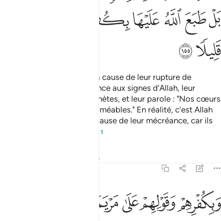
ﱏ
ﱐ
ﱑ
ﱒ
ﱓ
ﱔ
ﱕ
ﱖ
ﱗ
ﱘ
(Nous les avons maudits) à cause de leur rupture de
l’engagement, leur mécréance aux signes d’Allah, leur
meurtre injustifié des Prophètes, et leur parole : "Nos cœurs
sont (enveloppés) et imperméables." En réalité, c’est Allah
qui a scellé leurs cœurs à cause de leur mécréance, car ils
ne croyaient que très peu .
1
Tafsirs
Leçons
Réflexions
4:156
ﱙ
ﱚ
ﱛ
ﱜ
بكفرهم وقولهم على مريم بهتانا عظيما ١٥٦
ﱝ
ﱞ
ﱟ
َبِكُفْرِهِمْ وَقَوْلِهِمْ عَلَىٰ مَرْيَمَ بُهْتَـٰنًا عَظِيمًۭا ١٥٦