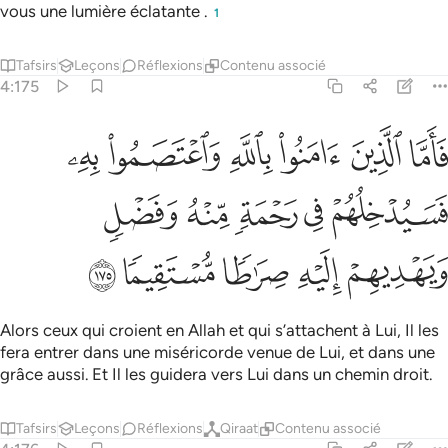
vous une lumière éclatante .
1
Tafsirs
Leçons
Réflexions
Contenu associé
4:175
ﲻ
ﲼ
ﲽ
ﲾ
ﲿ
ﳀ
اما الذين امنوا بالله واعتصموا به فسيدخلهم في رحمة منه وفضل ويهديه
َأَمَّا ٱلَّذِينَ ءَامَنُوا۟ بِٱللَّهِ وَٱعْتَصَمُوا۟ بِهِۦ فَسَيُدْخِلُهُمْ فِى رَحْمَةٍۢ مِّن
ﳁ
ﳂ
ﳃ
ﳄ
ﳅ
ﳆ
ﳇ
ﳈ
ﳉ
ﳊ
Alors ceux qui croient en Allah et qui s’attachent à Lui, Il les
fera entrer dans une miséricorde venue de Lui, et dans une
grâce aussi. Et Il les guidera vers Lui dans un chemin droit.
Tafsirs
Leçons
Réflexions
Qiraat
Contenu associé