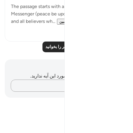
The passage starts with an address to God's
Messenger (peace be upon him), which gives him
and all believers wh...
بیشتر ببین
۰
۰
درس‌های بیشتر را بخوانید
یادداشت‌ها و تأملات
شما هیچ یادداشت و تأملی در مورد این آیه ندارید.
افکارتان را ثبت کنید…