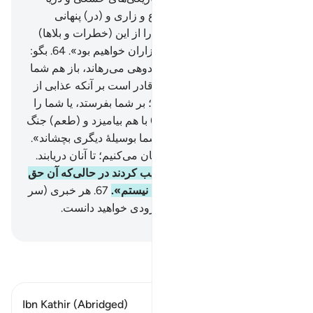
رهایی می‌بخشد؟! او را با تضرع و زاری و (در) پنهانی
می‌خوانید (و می‌گویید:) اگر ما را از این (خطرات و بلاها)
رهایی بخشد؛ مسلماً از شکر گزاران خواهیم بود».
64
.
بگو:
«الله شما را از این‌ها و از هر اندوهی می‌رهاند، باز هم شما
شرک می‌ورزید».
65
.
بگو: «او قادر است بر آنکه عذابی از
بالای (سر) تان یا از زیر پای‌تان؛ بر شما بفرستد، یا شما را
بصورت گروه گروه (و پراکنده) با هم بیامیزد و (طعم) جنگ
(و دو دستگی) را به هر یک از شما بوسیلۀ دیگری بچشاند».
بنگر، چگونه آیات را گوناگون بیان می‌کنیم؛ تا آنان دریابند.
66
.
قوم تو آن (= قرآن) را تکذیب کردند در حالی‌که آن حق
است. بگو: «من بر شما نگهبان نیستم».
67
.
هر خبری (سر
انجام و) قرار گاهی دارد، و به زودی خواهید دانست.
Hussein Taji Kal Dari
-
تفسیر بخوانید
Ibn Kathir (Abridged)