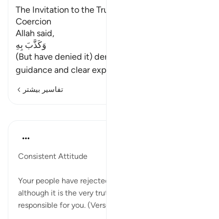
The Invitation to the Truth is Guidance Without
Coercion
Allah said,
وَكَذَّبَ بِهِ
(But have denied it) denied the Qur'an,
guidance and clear explanati
…
ادامه مطلب
تفاسیر بیشتر
درس‌ها
In the Shade of the Quran
۳۱ هفته پیش
·
ارجاع دادن
آیه ۶۶:۶
Consistent Attitude
Your people have rejected this [i.e. the Qur'an],
although it is the very truth. Say: I am not
responsible for you. (Verse 66)