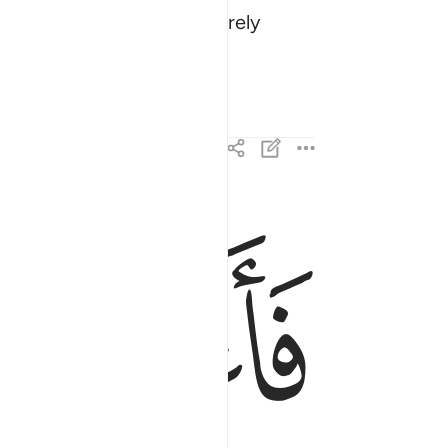
ited˺ assumptions. And surely
ﱞ
فاعرض عن من تولى عن ذكرنا ولم يرد الا الحياة الدن
فَأَعْرِضْ عَن مَّن تَوَلَّىٰ عَن ذِكْرِنَا وَلَمْ يُرِدْ إِلَّ