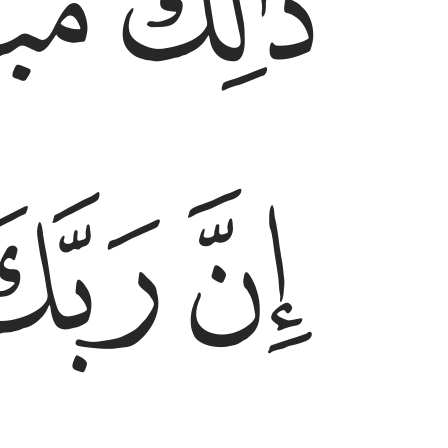
ﱪ
ﱫ
ﱯ
ﱰ