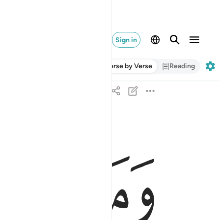
Sign in
Verse by Verse
Reading
ﱋ
ﱌ
ﱍ
وما لهم به من علم ان يتبعون الا الظن وان الظن لا 
وَمَا لَهُم بِهِۦ مِنْ عِلْمٍ ۖ إِن يَتَّبِعُونَ إِلَّا ٱلظَّنَّ ۖ وَإِنَّ ٱلظَّنَّ