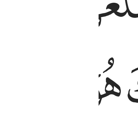
ﱬ
ﱭ
ﱱ
ﱲ
ﱳ