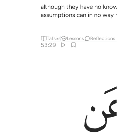
although they have no knowledge ˹i
assumptions can in no way replace 
Tafsirs
Lessons
Reflections
53:29
ﱢ