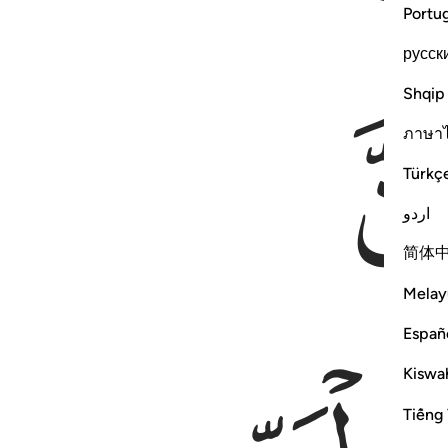
Portu
русск
Shqip
ภาษา
Türkç
اردو
简体
Melay
Españ
Kiswah
Tiếng 