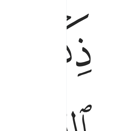
ﱣ
ﱤ
ﱨ
ﱩ