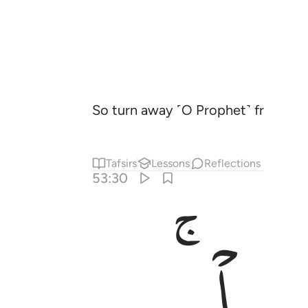
So turn away ˹O Prophet˺ from wh
Tafsirs
Lessons
Reflections
53:30