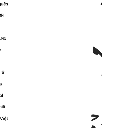
guês
ий
ﱔﱕ
ﱖ
ไทย
e
中文
u
ol
ili
Việt