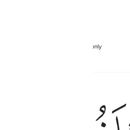
oever has shunned Our Reminder,
only seeking the
1
سبيله وهو اعلم بمن اهتدى ٣٠
بِمَن ضَلَّ عَن سَبِيلِهِۦ وَهُوَ أَعْلَمُ بِمَنِ ٱهْتَدَىٰ ٣٠