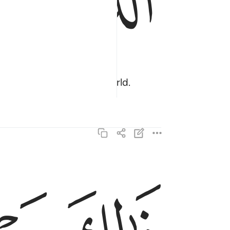
 ˹fleeting˺ life of this world.
ذالك مبلغهم من العلم ان ربك هو اعلم بمن ضل عن 
ذَٰلِكَ مَبْلَغُهُم مِّنَ ٱلْعِلْمِ ۚ إِنَّ رَبَّكَ هُوَ أَعْلَمُ 