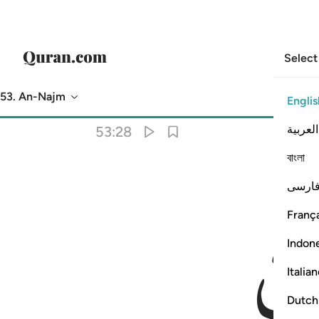
Select
53. An-Najm
Englis
Translation
: Dr. Mustafa Khattab
العربية
53:28
বাংলা
ارسی
França
Indon
Italia
Dutch