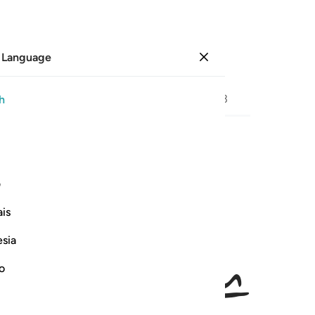
 Language
Sign in
Page
527
Juz
27
/
Hizb
53
h
ﱎ
ﱏﱐ
ﱑ
يغني من الحق شييا ٢٨
ف
 لَا يُغْنِى مِنَ ٱلْحَقِّ شَيْـًۭٔا ٢٨
is
esia
no