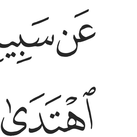
ﱵ
ﱶ
ﱺ