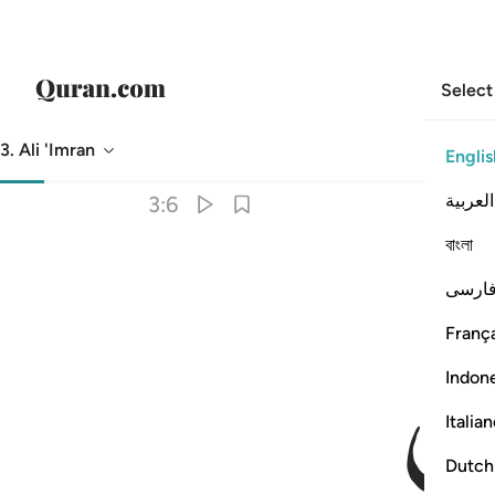
Select
3. Ali 'Imran
Englis
Translation
: Dr. Mustafa Khattab
العربية
3:6
বাংলা
ارسی
França
Indon
Italia
Dutch