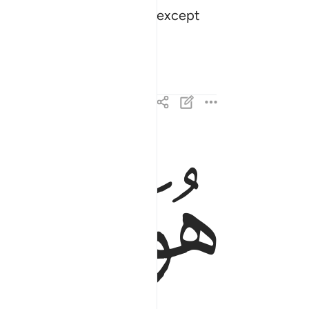
o god ˹worthy of worship˺ except
ﲇ
ﲈ
هو الذي انزل عليك الكتاب منه ايات محكمات هن ام ال
هُوَ ٱلَّذِىٓ أَنزَلَ عَلَيْكَ ٱلْكِتَـٰبَ مِنْهُ ءَايَـٰتٌ