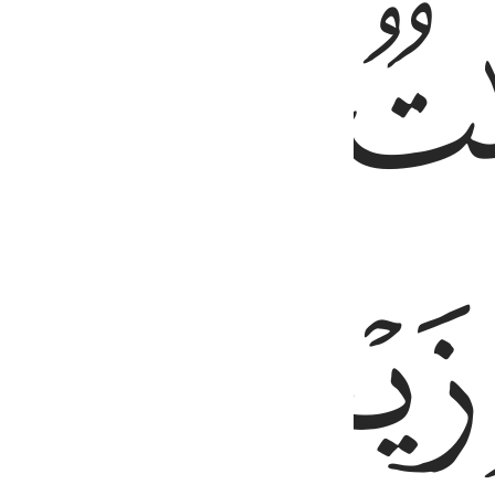
ﲕ
ﲖ
ﲙ
ﲚ