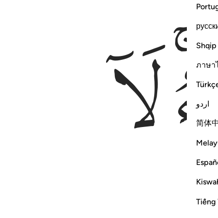
Portu
русск
ﲀ
Shqip
ภาษา
Türkç
اردو
简体
Melay
Españ
Kiswah
Tiếng 