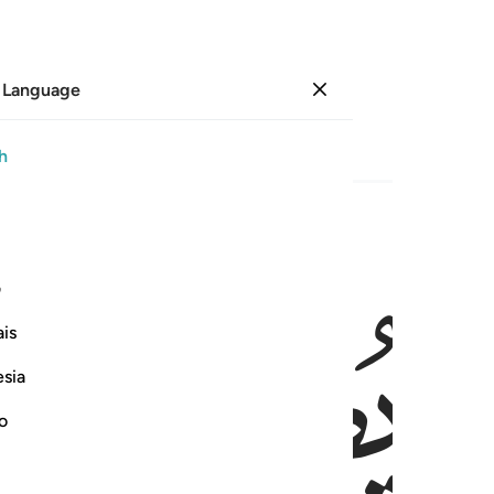
 Language
Sign in
Page
50
Juz
3
/
Hizb
5
h
ﱺ
ﱻ
 العزيز الحكيم ٦
ف
لَآ إِلَـٰهَ إِلَّا هُوَ ٱلْعَزِيزُ ٱلْحَكِيمُ ٦
is
esia
no