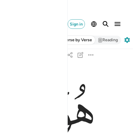
Sign in
Verse by Verse
Reading
ﱸ
ﱹ
هو الذي يصوركم في الارحام كيف يشاء لا الاه الا هو
هُوَ ٱلَّذِى يُصَوِّرُكُمْ فِى ٱلْأَرْحَامِ كَيْفَ يَشَآءُ ۚ 