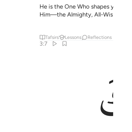
He is the One Who shapes you in t
Him—the Almighty, All-Wise.
Tafsirs
Lessons
Reflections
3:7
اء الفتنة وابتغاء تاويله وما يعلم تاويله الا الله والراسخون في العلم ي
ينَ فِى قُلُوبِهِمْ زَيْغٌۭ فَيَتَّبِعُونَ مَا تَشَـٰبَهَ مِنْهُ ٱبْتِغَآءَ ٱلْفِت