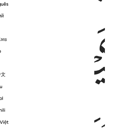
guês
ий
ﱽ
ﱾﱿ
ไทย
e
中文
u
ol
ili
Việt