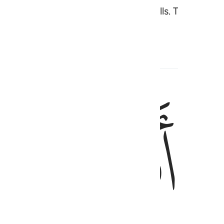
he wombs of your mothers as He wills. There is n
ﲉ
ﲊ
كتاب واخر متشابهات فاما الذين في قلوبهم زيغ فيتبعون ما تشابه منه ابتغ
ۭ مُّحْكَمَـٰتٌ هُنَّ أُمُّ ٱلْكِتَـٰبِ وَأُخَرُ مُتَشَـٰبِهَـٰتٌۭ ۖ فَأَمَّا ٱلَّذِ