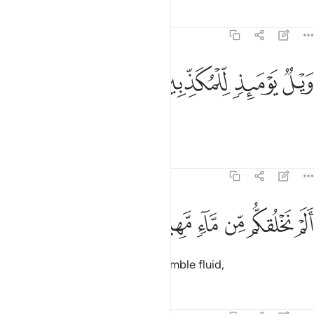
Tafsirs
Lessons
Reflections
77:19
ﳅ
ﳆ
يل يوميذ للمكذبين ١٩
ﳇ
ﳈ
َيْلٌۭ يَوْمَئِذٍۢ لِّلْمُكَذِّبِينَ ١٩
Woe on that Day to the deniers!
Tafsirs
Lessons
Reflections
77:20
ﱁ
ﱂ
ﱃ
لم نخلقكم من ماء مهين ٢٠
ﱄ
ﱅ
ﱆ
َلَمْ نَخْلُقكُّم مِّن مَّآءٍۢ مَّهِينٍۢ ٢٠
Did We not create you from a humble fluid,
Tafsirs
Lessons
Reflections