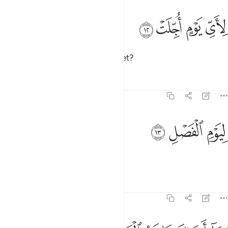
ﲨ
ﲩ
اي يوم اجلت ١٢
ﲪ
ﲫ
ِأَىِّ يَوْمٍ أُجِّلَتْ ١٢
for which Day has all this been set?
Tafsirs
Lessons
Reflections
77:13
ﲬ
يوم الفصل ١٣
ﲭ
ﲮ
ِيَوْمِ ٱلْفَصْلِ ١٣
For the Day of ˹Final˺ Decision!
Tafsirs
Lessons
Reflections
77:14
ما ادراك ما يوم الفصل ١٤