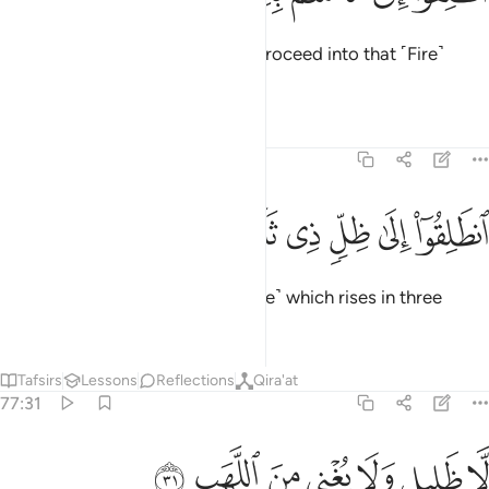
˹The disbelievers will be told,˺ “Proceed into that ˹Fire˺
which you used to deny!
Tafsirs
Lessons
Reflections
77:30
ﱳ
ﱴ
ﱵ
ﱶ
نطلقوا الى ظل ذي ثلاث شعب ٣٠
ﱷ
ﱸ
ﱹ
نطَلِقُوٓا۟ إِلَىٰ ظِلٍّۢ ذِى ثَلَـٰثِ شُعَبٍۢ ٣٠
Proceed into the shade ˹of smoke˺ which rises in three
columns,
Tafsirs
Lessons
Reflections
Qira'at
77:31
ﱺ
ﱻ
ﱼ
ﱽ
ا ظليل ولا يغني من اللهب ٣١
ﱾ
ﱿ
ﲀ
َّا ظَلِيلٍۢ وَلَا يُغْنِى مِنَ ٱللَّهَبِ ٣١