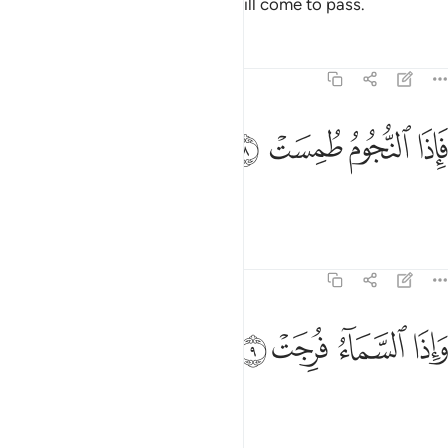
Surely, what you are promised will come to pass.
Tafsirs
Lessons
Reflections
77:8
ﲘ
ﲙ
اذا النجوم طمست ٨
ﲚ
ﲛ
َإِذَا ٱلنُّجُومُ طُمِسَتْ ٨
So when the stars are put out,
Tafsirs
Lessons
Reflections
77:9
ﲜ
ﲝ
اذا السماء فرجت ٩
ﲞ
ﲟ
َإِذَا ٱلسَّمَآءُ فُرِجَتْ ٩
and the sky is torn apart,