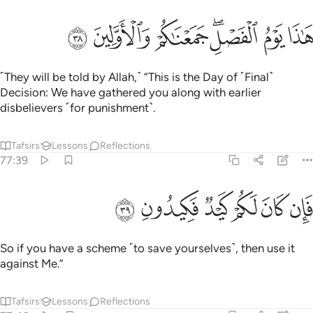
ﲜ
ﲝ
ﲞﲟ
اذا يوم الفصل جمعناكم والاولين ٣٨
ﲠ
ﲡ
ﲢ
َـٰذَا يَوْمُ ٱلْفَصْلِ ۖ جَمَعْنَـٰكُمْ وَٱلْأَوَّلِينَ ٣٨
˹They will be told by Allah,˺ “This is the Day of ˹Final˺
Decision: We have gathered you along with earlier
disbelievers ˹for punishment˺.
Tafsirs
Lessons
Reflections
77:39
ﲣ
ﲤ
ﲥ
ﲦ
ان كان لكم كيد فكيدون ٣٩
ﲧ
ﲨ
َإِن كَانَ لَكُمْ كَيْدٌۭ فَكِيدُونِ ٣٩
So if you have a scheme ˹to save yourselves˺, then use it
against Me.”
Tafsirs
Lessons
Reflections