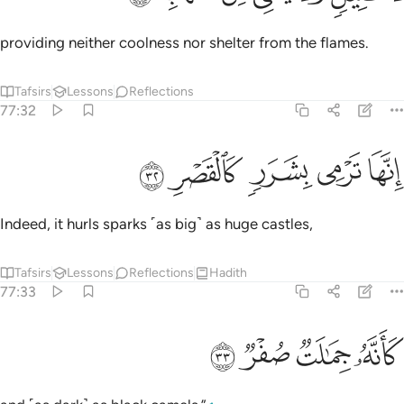
providing neither coolness nor shelter from the flames.
Tafsirs
Lessons
Reflections
77:32
ﲁ
ﲂ
نها ترمي بشرر كالقصر ٣٢
ﲃ
ﲄ
ﲅ
ِنَّهَا تَرْمِى بِشَرَرٍۢ كَٱلْقَصْرِ ٣٢
Indeed, it hurls sparks ˹as big˺ as huge castles,
Tafsirs
Lessons
Reflections
Hadith
77:33
ﲆ
انه جمالت صفر ٣٣
ﲇ
ﲈ
ﲉ
َأَنَّهُۥ جِمَـٰلَتٌۭ صُفْرٌۭ ٣٣