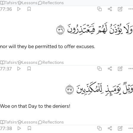
Tafsirs
Lessons
Reflections
77:36
ﲓ
ﲔ
ﲕ
لا يوذن لهم فيعتذرون ٣٦
ﲖ
ﲗ
َلَا يُؤْذَنُ لَهُمْ فَيَعْتَذِرُونَ ٣٦
nor will they be permitted to offer excuses.
Tafsirs
Lessons
Reflections
77:37
ﲘ
ﲙ
يل يوميذ للمكذبين ٣٧
ﲚ
ﲛ
َيْلٌۭ يَوْمَئِذٍۢ لِّلْمُكَذِّبِينَ ٣٧
Woe on that Day to the deniers!
Tafsirs
Lessons
Reflections
77:38