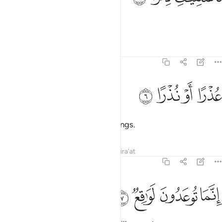
and those delivering revelation,
Tafsirs
Lessons
Reflections
77:6
ﲐ
ذرا او نذرا ٦
ﲑ
ﲒ
ﲓ
ُذْرًا أَوْ نُذْرًا ٦
ending excuses and giving warnings.
Tafsirs
Lessons
Reflections
Qira'at
77:7
ﲔ
نما توعدون لواقع ٧
ﲕ
ﲖ
ﲗ
ِنَّمَا تُوعَدُونَ لَوَٰقِعٌۭ ٧