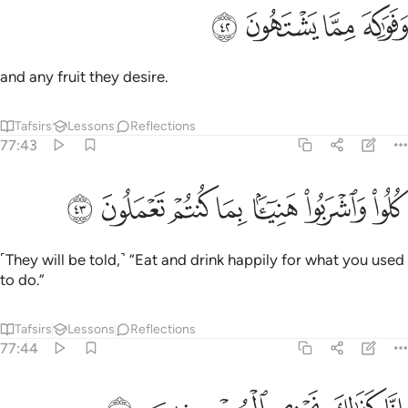
ﲳ
ﲴ
فواكه مما يشتهون ٤٢
ﲵ
ﲶ
َفَوَٰكِهَ مِمَّا يَشْتَهُونَ ٤٢
and any fruit they desire.
Tafsirs
Lessons
Reflections
77:43
ﲷ
ﲸ
ﲹ
ﲺ
لوا واشربوا هنييا بما كنتم تعملون ٤٣
ﲻ
ﲼ
ﲽ
ُلُوا۟ وَٱشْرَبُوا۟ هَنِيٓـًٔۢا بِمَا كُنتُمْ تَعْمَلُونَ ٤٣
˹They will be told,˺ “Eat and drink happily for what you used
to do.”
Tafsirs
Lessons
Reflections
77:44
نا كذالك نجزي المحسنين ٤٤