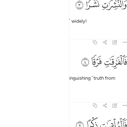
ﲇ
ﲈ
ﲉ
َٱلنَّـٰشِرَٰتِ نَشْرًۭا ٣
and those scattering ˹rainclouds˺ widely!
Tafsirs
Lessons
Reflections
77:4
ﲊ
الفارقات فرقا ٤
ﲋ
ﲌ
َٱلْفَـٰرِقَـٰتِ فَرْقًۭا ٤
And ˹by˺ those ˹angels˺ fully distinguishing ˹truth from
falsehood˺,
Tafsirs
Lessons
Reflections
77:5
ﲍ
الملقيات ذكرا ٥
ﲎ
ﲏ
َٱلْمُلْقِيَـٰتِ ذِكْرًا ٥