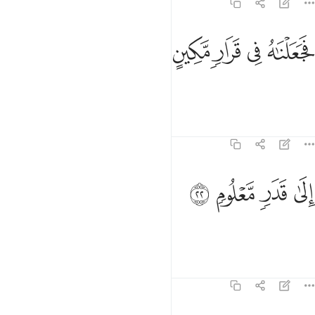
77:21
ﱇ
ﱈ
ﱉ
جعلناه في قرار مكين ٢١
ﱊ
ﱋ
َجَعَلْنَـٰهُ فِى قَرَارٍۢ مَّكِينٍ ٢١
placing it in a secure place
Tafsirs
Lessons
Reflections
77:22
ﱌ
ﱍ
لى قدر معلوم ٢٢
ﱎ
ﱏ
ِلَىٰ قَدَرٍۢ مَّعْلُومٍۢ ٢٢
until an appointed time?
1
Tafsirs
Lessons
Reflections
77:23