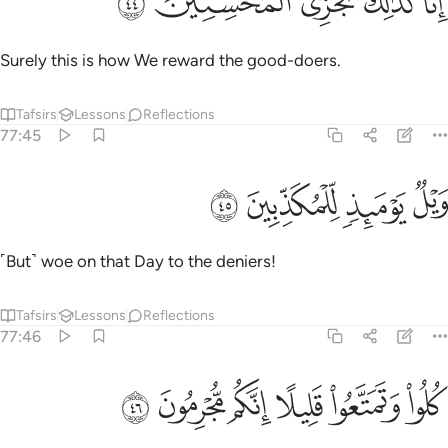
ﲾ
ﲿ
ﳀ
ﳁ
ﳂ
ِنَّا كَذَٰلِكَ نَجْزِى ٱلْمُحْسِنِينَ ٤٤
Surely this is how We reward the good-doers.
Tafsirs
Lessons
Reflections
77:45
ﳃ
ﳄ
يل يوميذ للمكذبين ٤٥
ﳅ
ﳆ
َيْلٌۭ يَوْمَئِذٍۢ لِّلْمُكَذِّبِينَ ٤٥
˹But˺ woe on that Day to the deniers!
Tafsirs
Lessons
Reflections
77:46
ﳇ
ﳈ
ﳉ
لوا وتمتعوا قليلا انكم مجرمون ٤٦
ﳊ
ﳋ
ﳌ
ُلُوا۟ وَتَمَتَّعُوا۟ قَلِيلًا إِنَّكُم مُّجْرِمُونَ ٤٦