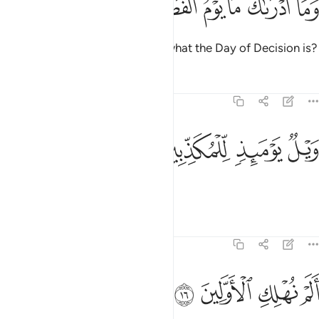
ﲯ
ﲰ
ﲱ
ﲲ
ﲳ
ﲴ
َمَآ أَدْرَىٰكَ مَا يَوْمُ ٱلْفَصْلِ ١٤
And what will make you realize what the Day of Decision is?
Tafsirs
Lessons
Reflections
77:15
ﲵ
ﲶ
يل يوميذ للمكذبين ١٥
ﲷ
ﲸ
َيْلٌۭ يَوْمَئِذٍۢ لِّلْمُكَذِّبِينَ ١٥
Woe on that Day to the deniers!
Tafsirs
Lessons
Reflections
77:16
ﲹ
ﲺ
لم نهلك الاولين ١٦
ﲻ
ﲼ
َلَمْ نُهْلِكِ ٱلْأَوَّلِينَ ١٦