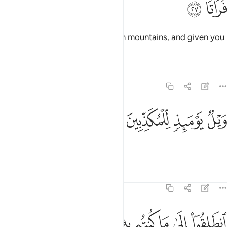
ﱦ
ﱧ
and placed upon it towering, firm mountains, and given you
fresh water to drink?
Tafsirs
Lessons
Reflections
77:28
ﱨ
ﱩ
يل يوميذ للمكذبين ٢٨
ﱪ
ﱫ
َيْلٌۭ يَوْمَئِذٍۢ لِّلْمُكَذِّبِينَ ٢٨
Woe on that Day to the deniers!
Tafsirs
Lessons
Reflections
77:29
ﱬ
ﱭ
ﱮ
ﱯ
نطلقوا الى ما كنتم به تكذبون ٢٩
ﱰ
ﱱ
ﱲ
نطَلِقُوٓا۟ إِلَىٰ مَا كُنتُم بِهِۦ تُكَذِّبُونَ ٢٩