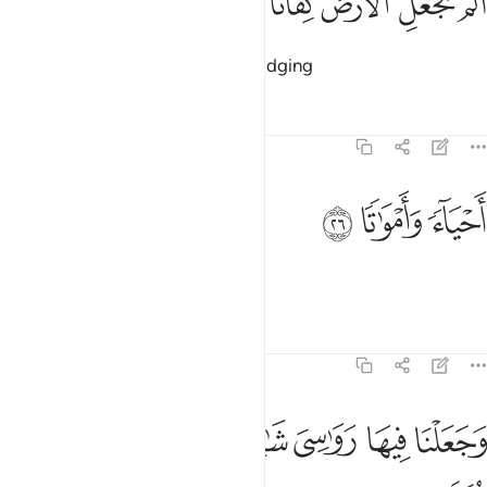
ﱘ
ﱙ
ﱚ
ﱛ
ﱜ
َلَمْ نَجْعَلِ ٱلْأَرْضَ كِفَاتًا ٢٥
Have We not made the earth a lodging
Tafsirs
Lessons
Reflections
77:26
ﱝ
حياء وامواتا ٢٦
ﱞ
ﱟ
َحْيَآءًۭ وَأَمْوَٰتًۭا ٢٦
for the living and the dead,
Tafsirs
Lessons
Reflections
77:27
ﱠ
ﱡ
ﱢ
ﱣ
جعلنا فيها رواسي شامخات واسقيناكم ماء فراتا ٢٧
ﱤ
ﱥ
َجَعَلْنَا فِيهَا رَوَٰسِىَ شَـٰمِخَـٰتٍۢ وَأَسْقَيْنَـٰكُم مَّآءًۭ فُرَاتًۭا ٢٧