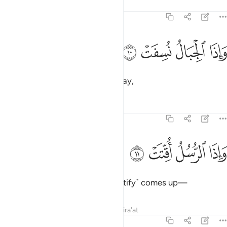
Tafsirs
Lessons
Reflections
77:10
ﲠ
ﲡ
اذا الجبال نسفت ١٠
ﲢ
ﲣ
َإِذَا ٱلْجِبَالُ نُسِفَتْ ١٠
and the mountains are blown away,
Tafsirs
Lessons
Reflections
77:11
ﲤ
ﲥ
اذا الرسل اقتت ١١
ﲦ
ﲧ
َإِذَا ٱلرُّسُلُ أُقِّتَتْ ١١
and the messengers’ time ˹to testify˺ comes up—
Tafsirs
Lessons
Reflections
Qira'at
77:12