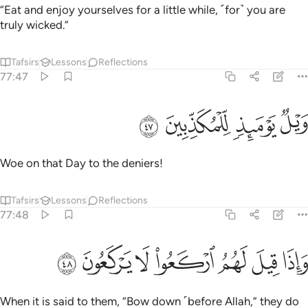
“Eat and enjoy yourselves for a little while, ˹for˺ you are
truly wicked.”
Tafsirs
Lessons
Reflections
77:47
ﳍ
ﳎ
يل يوميذ للمكذبين ٤٧
ﳏ
ﳐ
َيْلٌۭ يَوْمَئِذٍۢ لِّلْمُكَذِّبِينَ ٤٧
Woe on that Day to the deniers!
Tafsirs
Lessons
Reflections
77:48
ﳑ
ﳒ
ﳓ
اذا قيل لهم اركعوا لا يركعون ٤٨
ﳔ
ﳕ
ﳖ
ﳗ
َإِذَا قِيلَ لَهُمُ ٱرْكَعُوا۟ لَا يَرْكَعُونَ ٤٨
When it is said to them, “Bow down ˹before Allah,” they do