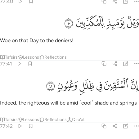
77:40
ﲩ
ﲪ
يل يوميذ للمكذبين ٤٠
ﲫ
ﲬ
َيْلٌۭ يَوْمَئِذٍۢ لِّلْمُكَذِّبِينَ ٤٠
Woe on that Day to the deniers!
Tafsirs
Lessons
Reflections
77:41
ﲭ
ﲮ
ﲯ
ن المتقين في ظلال وعيون ٤١
ﲰ
ﲱ
ﲲ
ِنَّ ٱلْمُتَّقِينَ فِى ظِلَـٰلٍۢ وَعُيُونٍۢ ٤١
Indeed, the righteous will be amid ˹cool˺ shade and springs
Tafsirs
Lessons
Reflections
Qira'at
77:42