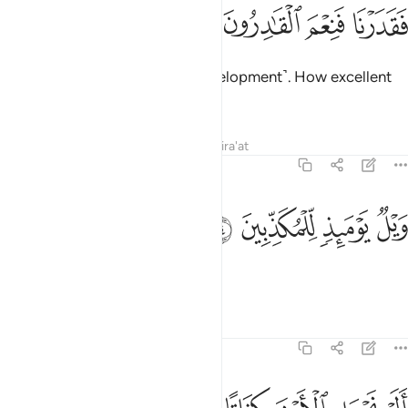
ﱐ
ﱑ
قدرنا فنعم القادرون ٢٣
ﱒ
ﱓ
َقَدَرْنَا فَنِعْمَ ٱلْقَـٰدِرُونَ ٢٣
We ˹perfectly˺ ordained ˹its development˺. How excellent
are We in doing so!
Tafsirs
Lessons
Reflections
Qira'at
77:24
ﱔ
ﱕ
يل يوميذ للمكذبين ٢٤
ﱖ
ﱗ
َيْلٌۭ يَوْمَئِذٍۢ لِّلْمُكَذِّبِينَ ٢٤
Woe on that Day to the deniers!
Tafsirs
Lessons
Reflections
77:25
لم نجعل الارض كفاتا ٢٥