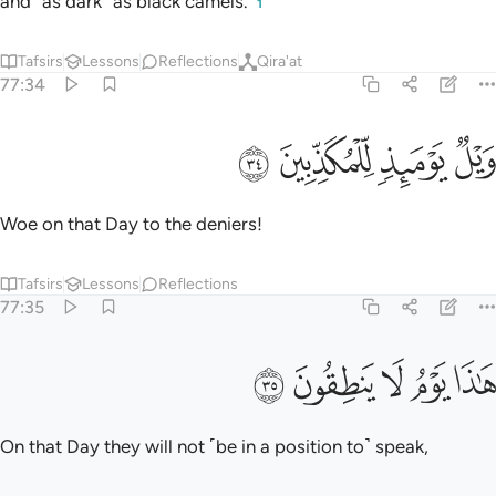
and ˹as dark˺ as black camels.”
1
Tafsirs
Lessons
Reflections
Qira'at
77:34
ﲊ
ﲋ
يل يوميذ للمكذبين ٣٤
ﲌ
ﲍ
َيْلٌۭ يَوْمَئِذٍۢ لِّلْمُكَذِّبِينَ ٣٤
Woe on that Day to the deniers!
Tafsirs
Lessons
Reflections
77:35
ﲎ
ﲏ
ﲐ
اذا يوم لا ينطقون ٣٥
ﲑ
ﲒ
َـٰذَا يَوْمُ لَا يَنطِقُونَ ٣٥
On that Day they will not ˹be in a position to˺ speak,