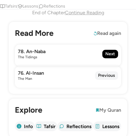
Tafsirs
Lessons
Reflections
End of Chapter
Continue Reading
Read More
Read again
78. An-Naba
Next
The Tidings
76. Al-Insan
Previous
The Man
Explore
My Quran
Info
Tafsir
Reflections
Lessons