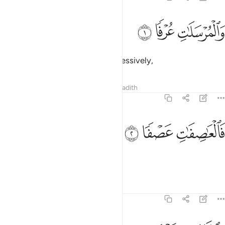
ﲁ
المرسلات عرفا ١
ﲂ
ﲃ
َٱلْمُرْسَلَـٰتِ عُرْفًۭا ١
By those ˹winds˺ sent forth successively,
Tafsirs
Lessons
Reflections
Hadith
77:2
ﲄ
العاصفات عصفا ٢
ﲅ
ﲆ
َٱلْعَـٰصِفَـٰتِ عَصْفًۭا ٢
and those blowing violently,
Tafsirs
Lessons
Reflections
77:3
الناشرات نشرا ٣