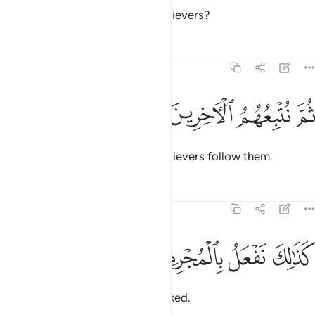
Did We not destroy earlier disbelievers?
Tafsirs
Lessons
Reflections
77:17
ﲽ
ﲾ
م نتبعهم الاخرين ١٧
ﲿ
ﳀ
ُمَّ نُتْبِعُهُمُ ٱلْـَٔاخِرِينَ ١٧
And We will make the later disbelievers follow them.
Tafsirs
Lessons
Reflections
77:18
ﳁ
ﳂ
ذالك نفعل بالمجرمين ١٨
ﳃ
ﳄ
َذَٰلِكَ نَفْعَلُ بِٱلْمُجْرِمِينَ ١٨
This is how We deal with the wicked.