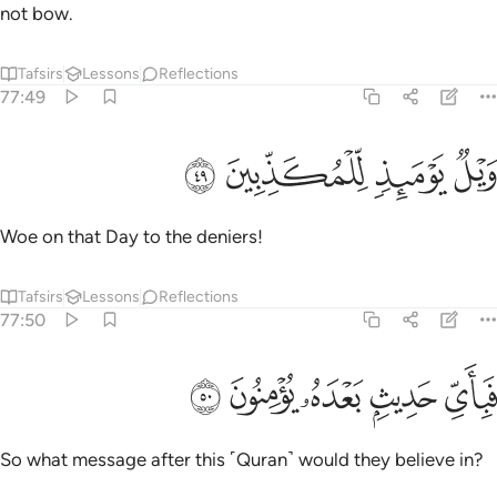
not bow.
Tafsirs
Lessons
Reflections
77:49
ﳘ
ﳙ
يل يوميذ للمكذبين ٤٩
ﳚ
ﳛ
َيْلٌۭ يَوْمَئِذٍۢ لِّلْمُكَذِّبِينَ ٤٩
Woe on that Day to the deniers!
Tafsirs
Lessons
Reflections
77:50
ﳜ
ﳝ
باي حديث بعده يومنون ٥٠
ﳞ
ﳟ
ﳠ
َبِأَىِّ حَدِيثٍۭ بَعْدَهُۥ يُؤْمِنُونَ ٥٠
So what message after this ˹Quran˺ would they believe in?