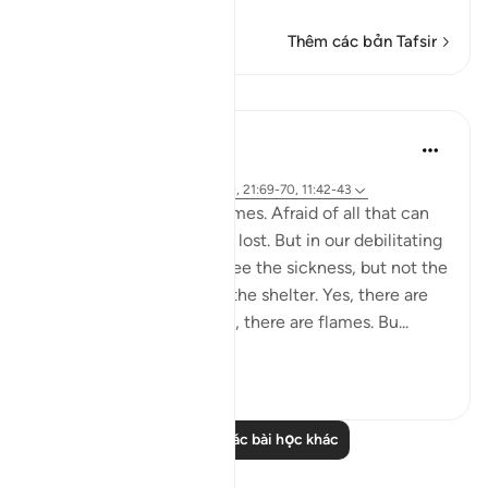
Thêm các bản Tafsir
Bài học
Yasmin Mogahed
5 năm trước
·
Tham chiếu
ayah 38:41-44, 28:40, 21:69-70, 11:42-43
We get so scared sometimes. Afraid of all that can
go wrong. All that can be lost. But in our debilitating
fear, we lose focus. We see the sickness, but not the
cure. The storm, but not the shelter. Yes, there are
armies and Red Seas. Yes, there are flames. Bu...
Xem tiếp
56
6
Đọc thêm các bài học khác