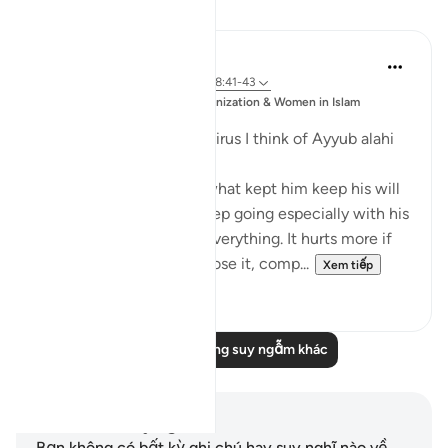
Suy ngẫm
Sajid Bhutta
6 năm trước
·
Tham chiếu
ayah 38:41-43
Đăng
Muslim Student Organization & Women in Islam
trong
CCNY
Everytime I think of the virus I think of Ayyub alahi
asalaam.
What motivated him or what kept him keep his will
to live. It's not easy to keep going especially with his
situation where he lost everything. It hurts more if
you have something, to lose it, comp...
Xem tiếp
5
3
Đọc thêm những suy ngẫm khác
Ghi chú và suy ngẫm
Bạn không có bất kỳ ghi chú hay suy nghĩ nào về