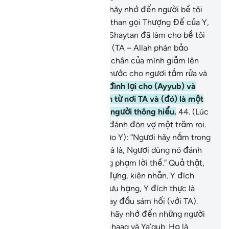
41
.
Ngươi (hỡi Thiên Sứ) hãy nhớ đến người bề tôi
Ayyub của TA khi Y khóc than gọi Thượng Đế của Y,
cầu nguyện : “Quả thật, Shaytan đã làm cho bề tôi
khổ tâm và đau đớn.”
42
.
(TA – Allah phán bảo
Ayyub): “Ngươi hãy dùng chân của mình giẫm lên
mặt đất. Nơi đây, sẽ có nước cho ngươi tắm rửa và
uống.”
43
.
TA đã trả gia đình lại cho (Ayyub) và
ban thêm cho Y Hồng Ân từ nơi TA và (đó) là một
sự Nhắc Nhở cho những người thông hiểu.
44
.
(Lúc
Ayyub giận vợ và thề sẽ đánh đòn vợ một trăm roi.
Thế là TA – Allah phán bảo Y): “Ngươi hãy nắm trong
tay một chùm cọng lá chà là, Ngươi dùng nó đánh
(nữ ta) và Ngươi sẽ không phạm lời thề.” Quả thật,
TA đã thấy Y hằng chịu đựng, kiên nhẫn. Y đích
thực là một người bề tôi ưu hạng, Y đích thực là
người bề tôi luôn biết quay đầu sám hối (với TA).
45
.
Ngươi (hỡi Thiên Sứ) hãy nhớ đến những người
bề tôi của TA, Ibrahim, Is-haaq và Ya’qub. Họ là