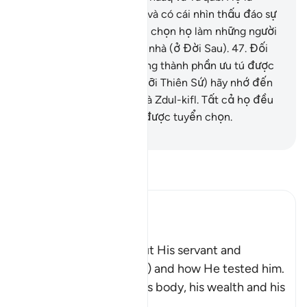
những người cương nghị và có cái nhìn thấu đáo sự
việc.
46
.
Quả thật, TA đã chọn họ làm những người
hết lòng tưởng nhớ Ngôi nhà (ở Đời Sau).
47
.
Đối
với TA, họ thực sự là những thành phần ưu tú được
tuyển chọn.
48
.
Ngươi (hỡi Thiên Sứ) hãy nhớ đến
Isma’il, Al-Yasa’ (Elisha) và Zdul-kifl. Tất cả họ đều
thuộc thành phần ưu tú được tuyển chọn.
-
Ruwwad Center
Đọc Tafsir
Ibn Kathir (Abridged)
Ayyub
Here Allah tells us about His servant and
Messenger Ayyub (Job) and how He tested him.
These tests afflicted his body, his wealth and his
childre
…
Đọc thêm