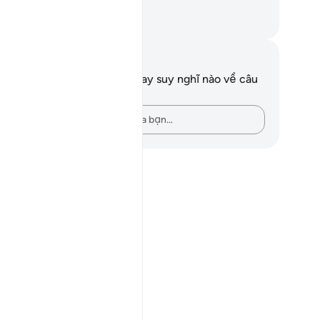
a ở nơi TA.
uwwad Center
i chú và suy ngẫm
n không có bất kỳ ghi chú hay suy nghĩ nào về câu
ơ này.
Hãy ghi lại những suy nghĩ của bạn…