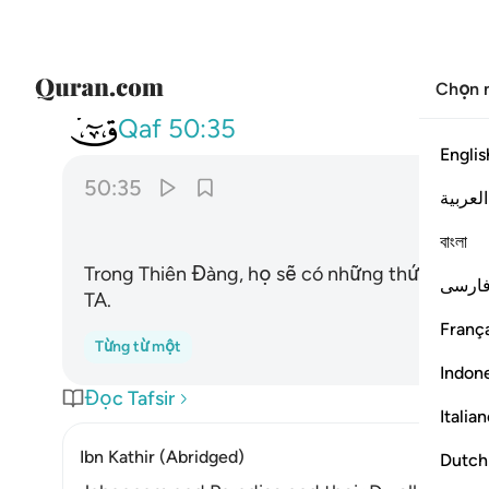
Chọn 
050
لهم ما يشاءون فيها ولدينا م
Qaf
50:35
Englis
50:35
العربية
বাংলা
Trong Thiên Đàng, họ sẽ có những thứ mình 
ارسی
TA.
França
Từng từ một
Indon
Đọc Tafsir
Italia
Ibn Kathir (Abridged)
Dutch