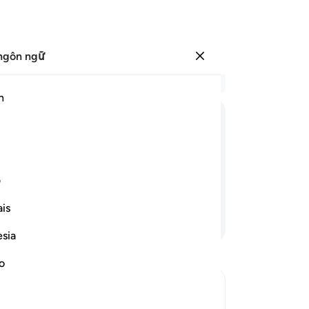
ngôn ngữ
Đăng nhập
Đọ
h
Chư
30
ﳬ
ﳭ
ﳮ
ﳯ
ﳰ
ﳱ
ﳲ
đầ
kh
mong muốn và có phần thêm nữa ở nơi
nh
ف
bả
is
(vớ
Tiếp tục đọc
nà
esia
Ng
bả
no
làn
sẽ