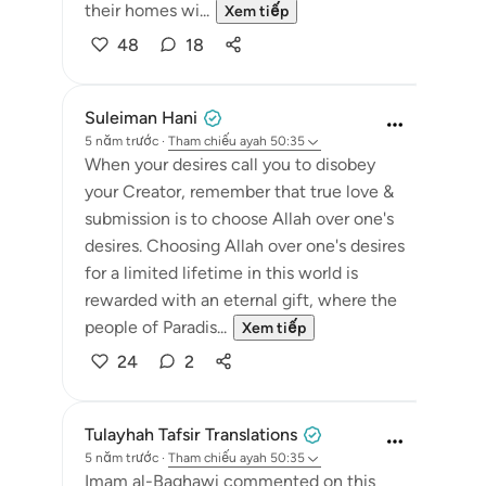
their homes wi...
Xem tiếp
48
18
Suleiman Hani
5 năm trước
·
Tham chiếu
ayah 50:35
When your desires call you to disobey
your Creator, remember that true love &
submission is to choose Allah over one's
desires. Choosing Allah over one's desires
for a limited lifetime in this world is
rewarded with an eternal gift, where the
people of Paradis...
Xem tiếp
24
2
Tulayhah Tafsir Translations
5 năm trước
·
Tham chiếu
ayah 50:35
Imam al-Baghawi commented on this