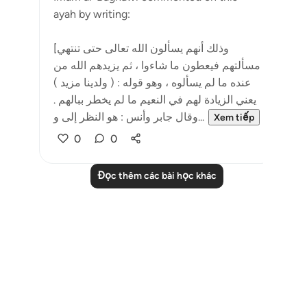
ayah by writing:
[وذلك أنهم يسألون الله تعالى حتى تنتهي
مسألتهم فيعطون ما شاءوا ، ثم يزيدهم الله من
عنده ما لم يسألوه ، وهو قوله : ( ولدينا مزيد )
يعني الزيادة لهم في النعيم ما لم يخطر ببالهم .
وقال جابر وأنس : هو النظر إلى و...
Xem tiếp
0
0
Đọc thêm các bài học khác