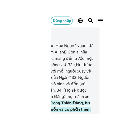
Đăng nhập
c trong ngữ cảnh
ơng 50, Trang 519, Juz 26
.
Vào Ngày mà TA sẽ phán bảo Hỏa Ngục “Ngươi đã
y chưa?” và Nó sẽ thưa “(Bẩm Allah!) Còn ai nữa
ông?”
31
.
Và Thiên Đàng được mang đến trước mặt
ững người ngoan đạo, (Nó không xa).
32
.
(Họ được
o): “Đây là thứ đã được hứa với mỗi người quay về
i Allah) và giữ gìn (giao ước của Ngài).”
33
.
Người
o sợ Đấng Ar-Rahman trong vô hình và đến (với
ài) với một trái tim phục thiện,
34
.
(Họ sẽ được
o): “Các ngươi hãy vào (Thiên Đàng) một cách an
h. Đó là ngày vĩnh cửu.”
35
.
Trong Thiên Đàng, họ
 có những thứ mình mong muốn và có phần thêm