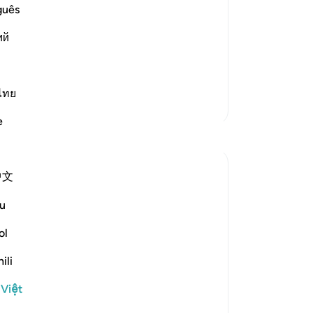
nữ
guês
e Day of Resurrection, "Have you had
-
R
l that it will have its fill from the
ий
onored, will decide who will be thrown
Gh
Bạ
ไทย
th
Thêm các bản Tafsir
e
Suy ngẫm
Nadrah
中文
5 năm trước
·
Tham chiếu
ayah 50:35
Allah is The Most Gracious. Indeed, with a
u
daily dose of Al-Quran, your heart will feel
ol
content.
ili
Reading this verse makes me feel
ashamed for everything Allah has
 Việt
bestowed upon me, for every doa He