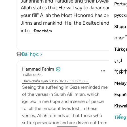
Jahannam and Paradise and their Dwellers
Portu
Allah states that He will say to Jahannam on th
your fill" Allah the Most Honored has promised Hel
русск
Jinns and mankind. He, the Exalted and Most H
Shqip
into
…
Đọc thêm
ภาษา
Türkç
Bài học
اردو
Hammad Fahim
简体
3 năm trước
·
Tham chiếu
ayah 50:35, 16:96, 3:195-198
Melay
Seeing the suffering in Gaza reminded me
of the verses in Surah Ali Imran, which
Españ
ignited in me hope and a sense of peace
Kiswah
for all the innocent lives lost. In these
verses, Allah reminds us that those who
Tiếng
suffer persecution and are driven out from