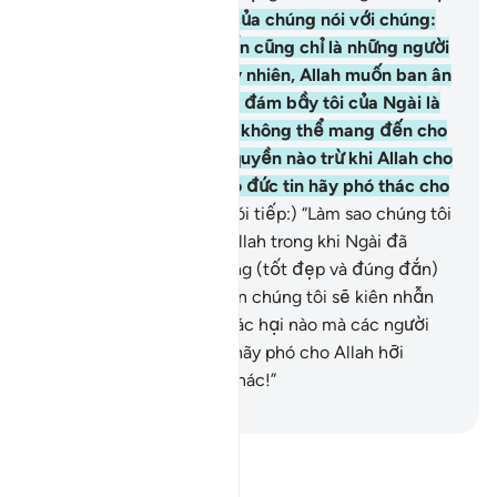
đi nào).”
11
.
Các Sứ Giả của chúng nói với chúng:
“Đúng vậy, chúng tôi vốn cũng chỉ là những người
phàm như các người, tuy nhiên, Allah muốn ban ân
huệ cho người nào trong đám bầy tôi của Ngài là
tùy ý Ngài. Và chúng tôi không thể mang đến cho
các người bất cứ thẩm quyền nào trừ khi Allah cho
phép, và những người có đức tin hãy phó thác cho
Allah.”
12
.
(Các Sứ Giả nói tiếp:) “Làm sao chúng tôi
lại không phó thác cho Allah trong khi Ngài đã
hướng dẫn các con đường (tốt đẹp và đúng đắn)
cho chúng tôi. Chắc chắn chúng tôi sẽ kiên nhẫn
chịu đựng trước bất kỳ tác hại nào mà các người
gây ra cho chúng tôi. Và hãy phó cho Allah hỡi
những người muốn phó thác!”
-
Ruwwad Center
Đọc Tafsir