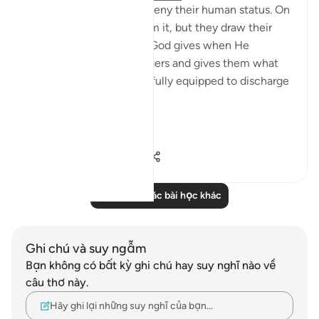
The messengers do not deny their human status. On
the contrary, they confirm it, but they draw their
attention to the favours God gives when He
chooses human messengers and gives them what
they need in order to be fully equipped to discharge
their great duty:
...
Xem tiếp
0
0
106
Đọc thêm các bài học khác
Ghi chú và suy ngẫm
Bạn không có bất kỳ ghi chú hay suy nghĩ nào về
câu thơ này.
Hãy ghi lại những suy nghĩ của bạn…