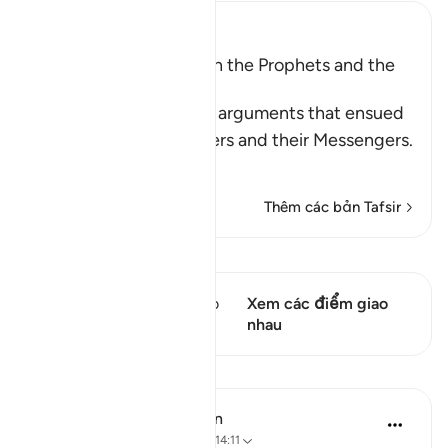
Ibn Kathir (Abridged)
The Argument between the Prophets and the
Disbelievers
Allah narrates to us the arguments that ensued
between the disbelievers and their Messengers.
Wh
…
Đọc thêm
Thêm các bản Tafsir
Xem Qiraat
Câu thơ này có 1 Các giao
Xem các điểm giao
điểm
nhau
Bài học
In the Shade of the Quran
31 tuần trước
·
Tham chiếu
ayah 14:11