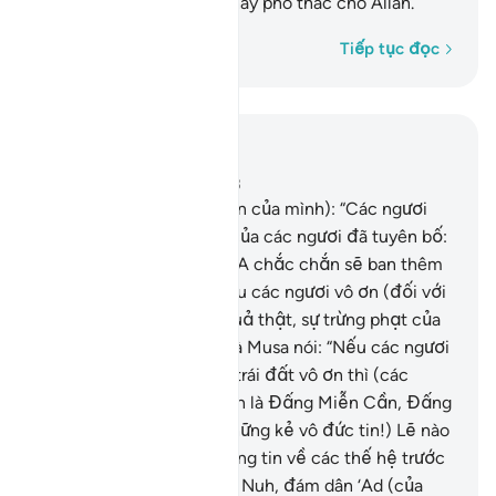
những người có đức tin hãy phó thác cho Allah.”
Từng từ một
Tiếp tục đọc
Đọc trong ngữ cảnh
Chương 14, Trang 257, Juz 13
7
.
(Musa nói với người dân của mình): “Các ngươi
hãy nhớ khi Thượng Đế của các ngươi đã tuyên bố:
Nếu các ngươi biết ơn, TA chắc chắn sẽ ban thêm
cho các ngươi; nhưng nếu các ngươi vô ơn (đối với
các ân huệ của TA) thì quả thật, sự trừng phạt của
TA rất khủng khiếp.”
8
.
Và Musa nói: “Nếu các ngươi
và tất cả loài người trên trái đất vô ơn thì (các
ngươi hãy biết rằng) Allah là Đấng Miễn Cần, Đấng
Ðáng Ca tụng.”
9
.
(Hỡi những kẻ vô đức tin!) Lẽ nào
các ngươi chưa nghe thông tin về các thế hệ trước
các ngươi? Đám dân của Nuh, đám dân ‘Ad (của