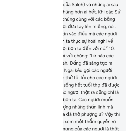
Hud), đám dân Thamud (của Saleh) và những ai sau
chúng? Allah biết rõ về chúng hơn ai hết. Khi các Sứ
Giả của chúng đến gặp chúng cùng với các bằng
chứng rõ ràng thì chúng lại đưa tay lên miệng, nói:
“Quả thật, bọn ta không tin vào điều mà các ngươi
được cử phái đến, và bọn ta thực sự hoài nghi về
điều mà các ngươi kêu gọi bọn ta đến với nó.”
10
.
Các Sứ Giả của chúng nói với chúng: “Lẽ nào các
người lại hoài nghi về Allah, Ðấng đã sáng tạo ra
các tầng trời và trái đất? Ngài kêu gọi các người
(tin nơi Ngài) để Ngài tha thứ tội lỗi cho các người
và để các người tiếp tục sống hết tuổi thọ đã được
ấn định.” Chúng đáp: “Các ngươi thật ra cũng chỉ là
con người phàm tục như bọn ta. Các ngươi muốn
ngăn cản bọn ta thờ phượng những thần linh mà
ông bà cha mẹ của bọn ta đã thờ phượng ư? Vậy thì
các ngươi hãy cho bọn ta xem một thẩm quyền rõ
ràng (để khẳng định sứ mạng của các ngươi là thật