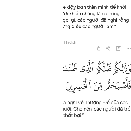
“Các người đã không chịu che đậy bản thân mình để khỏi
bị tai, mắt và da của các người khiến chúng làm chứng
chống lại các người, mà ngược lại, các người đã nghĩ rằng
Allah không biết nhiều về những điều các người làm.”
Tafsirs
Bài học
Suy ngẫm
Hadith
41:23
ﱫ
ﱬ
ﱭ
ﱮ
ﱯ
ذالكم ظنكم الذي ظننتم بربكم ارداكم فاصبحتم من الخاسرين ٢٣
ﱰ
َذَٰلِكُمْ ظَنُّكُمُ ٱلَّذِى ظَنَنتُم بِرَبِّكُمْ أَرْدَىٰكُمْ فَأَصْبَحْتُم مِّنَ ٱلْخَـٰس
ﱱ
ﱲ
ﱳ
ﱴ
“Đó là ý nghĩ mà các người đã nghĩ về Thượng Đế của các
người, nó đã hủy hoại các người. Cho nên, các người đã trở
thành những kẻ thua thiệt và thất bại.”