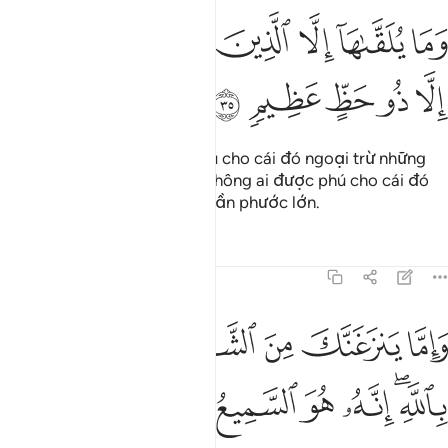
ﲍ
ﲎ
ﲏ
ﲐ
ﲑ
ما يلقاها الا الذين صبروا وما يلقاها الا ذو حظ عظيم ٣٥
ﲒ
ﲓ
َمَا يُلَقَّىٰهَآ إِلَّا ٱلَّذِينَ صَبَرُوا۟ وَمَا يُلَقَّىٰهَآ إِلَّا ذُو حَظٍّ عَظِيمٍۢ ٣٥
ﲔ
ﲕ
ﲖ
ﲗ
ﲘ
Tuy nhiên, không ai được phú cho cái đó ngoại trừ những
người thực sự kiên nhẫn và không ai được phú cho cái đó
ngoại trừ những người có phần phước lớn.
Tafsirs
Bài học
Suy ngẫm
41:36
ﲙ
ﲚ
ﲛ
ﲜ
ﲝ
اما ينزغنك من الشيطان نزغ فاستعذ بالله انه هو السميع العليم ٣٦
ﲞ
َإِمَّا يَنزَغَنَّكَ مِنَ ٱلشَّيْطَـٰنِ نَزْغٌۭ فَٱسْتَعِذْ بِٱللَّهِ ۖ إِنَّهُۥ هُوَ ٱلسّ
ﲟﲠ
ﲡ
ﲢ
ﲣ
ﲤ
ﲥ