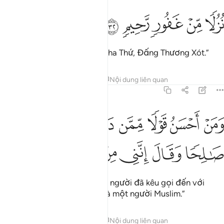
ﱧ
ﱨ
زلا من غفور رحيم ٣٢
ﱩ
ﱪ
ﱫ
ُزُلًۭا مِّنْ غَفُورٍۢ رَّحِيمٍۢ ٣٢
“Một sự khoan đãi từ Đấng Tha Thứ, Đấng Thương Xót.”
Tafsirs
Bài học
Suy ngẫm
Nội dung liên quan
41:33
ﱬ
ﱭ
ﱮ
ﱯ
ﱰ
ﱱ
ﱲ
ﱳ
من احسن قولا ممن دعا الى الله وعمل صالحا وقال انني من المسلمين 
َمَنْ أَحْسَنُ قَوْلًۭا مِّمَّن دَعَآ إِلَى ٱللَّهِ وَعَمِلَ صَـٰلِحًۭا وَقَالَ إِن
ﱴ
ﱵ
ﱶ
ﱷ
ﱸ
ﱹ
Còn ai có lời nói tốt đẹp hơn người đã kêu gọi đến với
Allah, hành thiện và nói “Tôi là một người Muslim.”
Tafsirs
Bài học
Suy ngẫm
Nội dung liên quan