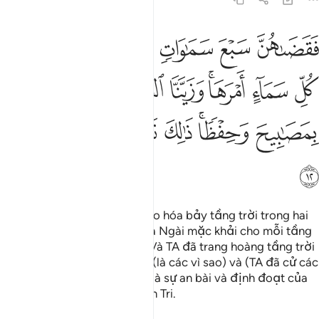
ﱁ
ﱂ
ﱃ
ﱄ
ﱅ
ﱆ
ﱇ
قضاهن سبع سماوات في يومين واوحى في كل سماء امرها وزينا السماء الد
َقَضَىٰهُنَّ سَبْعَ سَمَـٰوَاتٍۢ فِى يَوْمَيْنِ وَأَوْحَىٰ فِى كُلِّ سَمَآءٍ أَمْرَهَا ۚ
ﱈ
ﱉ
ﱊﱋ
ﱌ
ﱍ
ﱎ
ﱏ
ﱐﱑ
ﱒ
ﱓ
ﱔ
ﱕ
ﱖ
Rồi Ngài đã hoàn tất việc tạo hóa bảy tầng trời trong hai
ngày (thứ năm và thứ sáu) và Ngài mặc khải cho mỗi tầng
trời công việc của riêng nó. Và TA đã trang hoàng tầng trời
hạ giới với những chiếc đèn (là các vì sao) và (TA đã cử các
Thiên Thần) canh giữ nó. Đó là sự an bài và định đoạt của
Đấng Toàn Năng, Đấng Toàn Tri.