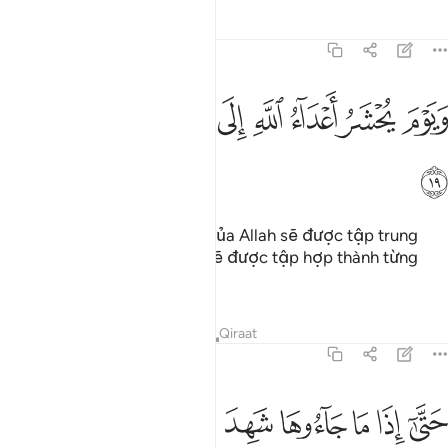
Tafsirs
Bài học
Suy ngẫm
41:19
ﳁ
ﳂ
ﳃ
ﳄ
ﳅ
يوم يحشر اعداء الله الى النار فهم يوزعون ١٩
ﳆ
ﳇ
ﳈ
َيَوْمَ يُحْشَرُ أَعْدَآءُ ٱللَّهِ إِلَى ٱلنَّارِ فَهُمْ يُوزَعُونَ ١٩
ﳉ
Vào Ngày mà những kẻ thù của Allah sẽ được tập trung
dẫn đến Hỏa Ngục; chúng sẽ được tập hợp thành từng
hàng.
Tafsirs
Bài học
Suy ngẫm
Qiraat
41:20
ﳊ
ﳋ
ﳌ
ﳍ
ﳎ
ﳏ
ﳐ
تى اذا ما جاءوها شهد عليهم سمعهم وابصارهم وجلودهم بما كانوا يعملون
َتَّىٰٓ إِذَا مَا جَآءُوهَا شَهِدَ عَلَيْهِمْ سَمْعُهُمْ وَأَبْصَـٰرُهُمْ وَجُلُودُهُم بِمَا كَانُوا۟ يَعْ