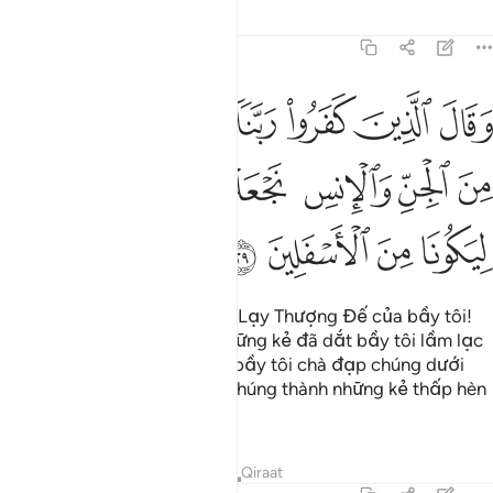
Tafsirs
Bài học
Suy ngẫm
41:29
ﳅ
ﳆ
ﳇ
ﳈ
ﳉ
ﳊ
ﳋ
قال الذين كفروا ربنا ارنا اللذين اضلانا من الجن والانس نجعلهما تحت اقد
َقَالَ ٱلَّذِينَ كَفَرُوا۟ رَبَّنَآ أَرِنَا ٱلَّذَيْنِ أَضَلَّانَا مِنَ ٱلْجِنِّ وَ
ﳌ
ﳍ
ﳎ
ﳏ
ﳐ
ﳑ
ﳒ
ﳓ
ﳔ
ﳕ
Những kẻ vô đức tin sẽ nói: “Lạy Thượng Đế của bầy tôi!
Xin Ngài cho bầy tôi thấy những kẻ đã dắt bầy tôi lầm lạc
từ loài Jinn và loài người để bầy tôi chà đạp chúng dưới
bàn chân của bầy tôi khiến chúng thành những kẻ thấp hèn
nhất.”
Tafsirs
Bài học
Suy ngẫm
Qiraat