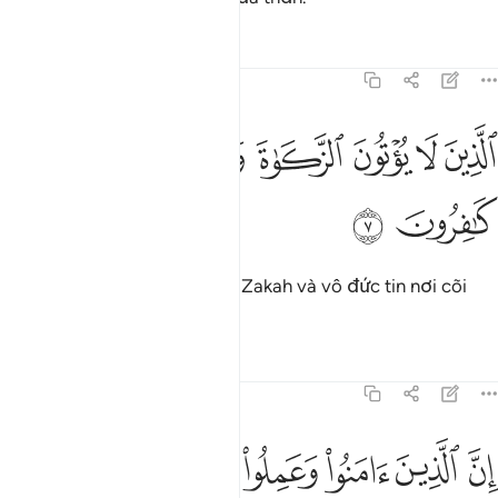
Tafsirs
Bài học
Suy ngẫm
41:7
ﱼ
ﱽ
ﱾ
ﱿ
ﲀ
لذين لا يوتون الزكاة وهم بالاخرة هم كافرون ٧
ﲁ
ﲂ
لَّذِينَ لَا يُؤْتُونَ ٱلزَّكَوٰةَ وَهُم بِٱلْـَٔاخِرَةِ هُمْ كَـٰفِرُونَ ٧
ﲃ
ﲄ
(Đó là) những kẻ không xuất Zakah và vô đức tin nơi cõi
Đời Sau.
Tafsirs
Bài học
Suy ngẫm
41:8
ﲅ
ﲆ
ﲇ
ﲈ
ن الذين امنوا وعملوا الصالحات لهم اجر غير ممنون ٨
ﲉ
ﲊ
ﲋ
ِنَّ ٱلَّذِينَ ءَامَنُوا۟ وَعَمِلُوا۟ ٱلصَّـٰلِحَـٰتِ لَهُمْ أَجْرٌ غَيْرُ مَمْنُونٍۢ ٨