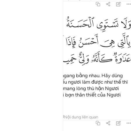
41:34
ﱺ
ﱻ
ﱼ
ﱽ
ﱾﱿ
ﲀ
لا تستوي الحسنة ولا السيية ادفع بالتي هي احسن فاذا الذي بينك وبينه ع
َلَا تَسْتَوِى ٱلْحَسَنَةُ وَلَا ٱلسَّيِّئَةُ ۚ ٱدْفَعْ بِٱلَّتِى هِىَ أَحْسَنُ فَإِذَا ٱلَّذِى بَيْنَك
ﲁ
ﲂ
ﲃ
ﲄ
ﲅ
ﲆ
ﲇ
ﲈ
ﲉ
ﲊ
ﲋ
ﲌ
Điều tốt và điều xấu không ngang bằng nhau. Hãy dùng
điều tốt đẩy lùi điều xấu; (nếu ngươi làm được như thế thì
chắc chắn có một ngày), kẻ mang lòng thù hận Ngươi
(Thiên Sứ) sẽ trở thành người bạn thân thiết của Ngươi
thôi.
Tafsirs
Bài học
Suy ngẫm
Nội dung liên quan
41:35