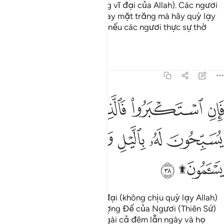
hiệu (chứng minh quyền năng vĩ đại của Allah). Các ngươi
chớ đừng quỳ lạy mặt trời hay mặt trăng mà hãy quỳ lạy
Allah, Đấng đã tạo ra chúng nếu các ngươi thực sự thờ
phượng Ngài.
Tafsirs
Bài học
Suy ngẫm
41:38
ﲽ
ﲾ
ﲿ
ﳀ
ان استكبروا فالذين عند ربك يسبحون له بالليل والنهار وهم لا يسامون ۩ ٣٨
ﳁ
َإِنِ ٱسْتَكْبَرُوا۟ فَٱلَّذِينَ عِندَ رَبِّكَ يُسَبِّحُونَ لَهُۥ بِٱلَّيْلِ وَٱلنَّهَارِ وَهُمْ لَا يَسْـَٔمُونَ ۩ ٣٨
ﳂ
ﳃ
ﳄ
ﳅ
ﳆ
ﳇ
ﳈﳉ
ﳊ
Nhưng nếu chúng tự cao tự đại (không chịu quỳ lạy Allah)
thì các Thiên Thần ở nơi Thượng Đế của Ngươi (Thiên Sứ)
vẫn tán dương và ca tụng Ngài cả đêm lẫn ngày và họ