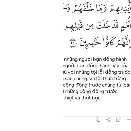
ﲊ
ﲋ
ﲌ
ﲍ
ﲎ
ﲏ
ﲐ
ﲑ
ﲒ
ﲓ
ﲔ
ﲕ
ﲖ
ﲗ
ﲘﲙ
ﲚ
ﲛ
ﲜ
ﲝ
Và TA đã chỉ định cho chúng những người bạn đồng hành
(những tên Shaytan). Những người bạn đồng hành này của
chúng làm cho chúng thích thú với những tội lỗi đằng trước
chúng và những sai trái đằng sau chúng. Và lời (hứa trừng
phạt) đã có hiệu lực với các cộng đồng trước chúng từ loài
Jinn và loài người. Thật vậy, (những cộng đồng trước
chúng) đều là những kẻ thua thiệt và thất bại.
Tafsirs
Bài học
Suy ngẫm
41:26