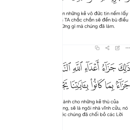
Nhưng TA chắc chắn sẽ khiến những kẻ vô đức tin nếm lấy
sự trừng phạt khắc nghiệt và TA chắc chắn sẽ đền bù điều
tồi tệ nhất cho chúng bởi những gì mà chúng đã làm.
Tafsirs
Bài học
Suy ngẫm
41:28
ﲵ
ﲶ
ﲷ
ﲸ
ﲹﲺ
ﲻ
ﲼ
ﲽ
ﲾ
الك جزاء اعداء الله النار لهم فيها دار الخلد جزاء بما كانوا باياتنا يجحدون 
َٰلِكَ جَزَآءُ أَعْدَآءِ ٱللَّهِ ٱلنَّارُ ۖ لَهُمْ فِيهَا دَارُ ٱلْخُلْدِ ۖ جَزَآءًۢ بِمَا كَانُوا۟ بِـَٔا
ﲿ
ﳀ
ﳁ
ﳂ
ﳃ
ﳄ
Đó là sự đền bù xứng đáng dành cho những kẻ thù của
Allah. Hỏa Ngục, đối với chúng, sẽ là ngôi nhà vĩnh cửu, nó
như là một sự bù đắp cho việc chúng đã chối bỏ các Lời
Mặc Khải của TA.