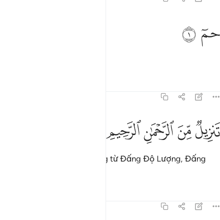
م ١
ﱁ
ﱂ
مٓ ١
Ha. Mim.[1]
1
Tafsirs
Bài học
Suy ngẫm
41:2
ﱃ
ﱄ
ﱅ
نزيل من الرحمان الرحيم ٢
ﱆ
ﱇ
َنزِيلٌۭ مِّنَ ٱلرَّحْمَـٰنِ ٱلرَّحِيمِ ٢
(Qur’an này) được ban xuống từ Đấng Độ Lượng, Đấng
Khoan Dung.
Tafsirs
Bài học
Suy ngẫm
41:3