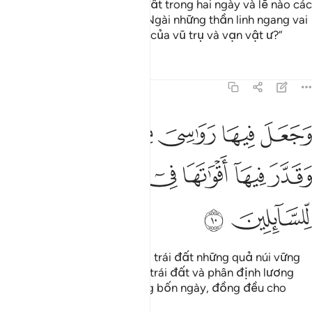
nhận Đấng đã tạo hóa trái đất trong hai ngày và lẽ nào các
người lại dựng lên cùng với Ngài những thần linh ngang vai
trong khi Ngài là Thượng Đế của vũ trụ và vạn vật ư?”
Tafsirs
Bài học
Suy ngẫm
41:10
ﲠ
ﲡ
ﲢ
ﲣ
ﲤ
ﲥ
ﲦ
جعل فيها رواسي من فوقها وبارك فيها وقدر فيها اقواتها في اربعة ايام س
َجَعَلَ فِيهَا رَوَٰسِىَ مِن فَوْقِهَا وَبَـٰرَكَ فِيهَا وَقَدَّرَ فِيهَآ أَقْوَٰتَهَا فِىٓ أَرْبَعَةِ أَيَّا
ﲧ
ﲨ
ﲩ
ﲪ
ﲫ
ﲬ
ﲭ
ﲮ
ﲯ
Ngài đã đặt trên bề mặt của trái đất những quả núi vững
chắc, Ngài đã ban phúc cho trái đất và phân định lương
thực cho dân cư của nó trong bốn ngày, đồng đều cho
những người đòi hỏi.