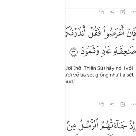
Tafsirs
Bài học
Suy ngẫm
41:13
ﱗ
ﱘ
ﱙ
ﱚ
ﱛ
ان اعرضوا فقل انذرتكم صاعقة مثل صاعقة عاد وثمود ١٣
ﱜ
َإِنْ أَعْرَضُوا۟ فَقُلْ أَنذَرْتُكُمْ صَـٰعِقَةًۭ مِّثْلَ صَـٰعِقَةِ عَادٍۢ وَثَمُودَ ١٣
ﱝ
ﱞ
ﱟ
ﱠ
Nếu chúng ngoảnh đi thì Ngươi (hỡi Thiên Sứ) hãy nói (với
chúng): “Ta cảnh báo các ngươi về tia sét giống như tia sét
đã đánh dân ‘Ad và dân Thamud.”
Tafsirs
Bài học
Suy ngẫm
41:14
ﱡ
ﱢ
ﱣ
ﱤ
ﱥ
ﱦ
ﱧ
ذ جاءتهم الرسل من بين ايديهم ومن خلفهم الا تعبدوا الا الله قالوا لو شاء 
ِذْ جَآءَتْهُمُ ٱلرُّسُلُ مِنۢ بَيْنِ أَيْدِيهِمْ وَمِنْ خَلْفِهِمْ أَلَّا تَعْبُدُوٓا۟ إِلَّا ٱللَّهَ ۖ قَالُوا۟ لَوْ شَآء