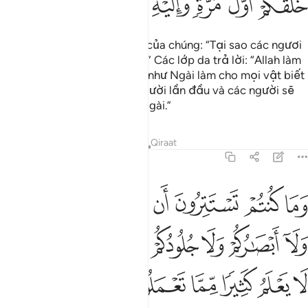
ﱐ
ﱑ
ﱒ
ﱓ
ﱔ
ﱕ
Chúng sẽ nói với các lớp da của chúng: “Tại sao các ngươi
làm chứng chống lại bọn ta?” Các lớp da trả lời: “Allah làm
cho chúng tôi biết nói giống như Ngài làm cho mọi vật biết
nói; và Ngài đã tạo ra các người lần đầu và các người sẽ
được đưa trở về trình diện Ngài.”
Tafsirs
Bài học
Suy ngẫm
Qiraat
41:22
ﱖ
ﱗ
ﱘ
ﱙ
ﱚ
ﱛ
ﱜ
ما كنتم تستترون ان يشهد عليكم سمعكم ولا ابصاركم ولا جلودكم ولاكن ظن
َمَا كُنتُمْ تَسْتَتِرُونَ أَن يَشْهَدَ عَلَيْكُمْ سَمْعُكُمْ وَلَآ أَبْصَـٰرُكُمْ وَلَا جُلُودُكُمْ وَلَـٰك
ﱝ
ﱞ
ﱟ
ﱠ
ﱡ
ﱢ
ﱣ
ﱤ
ﱥ
ﱦ
ﱧ
ﱨ
ﱩ
ﱪ