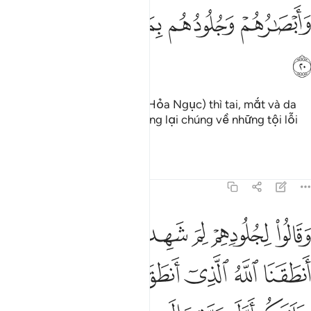
ﳑ
ﳒ
ﳓ
ﳔ
ﳕ
ﳖ
Mãi cho đến khi chúng đến (Hỏa Ngục) thì tai, mắt và da
của chúng sẽ làm chứng chống lại chúng về những tội lỗi
mà chúng đã làm.
Tafsirs
Bài học
Suy ngẫm
41:21
ﱁ
ﱂ
ﱃ
ﱄ
ﱅﱆ
ﱇ
قالوا لجلودهم لم شهدتم علينا قالوا انطقنا الله الذي انطق كل شيء وه
َقَالُوا۟ لِجُلُودِهِمْ لِمَ شَهِدتُّمْ عَلَيْنَا ۖ قَالُوٓا۟ أَنطَقَنَا ٱللَّهُ ٱلَّذِىٓ أَنطَقَ كُل
ﱈ
ﱉ
ﱊ
ﱋ
ﱌ
ﱍﱎ
ﱏ