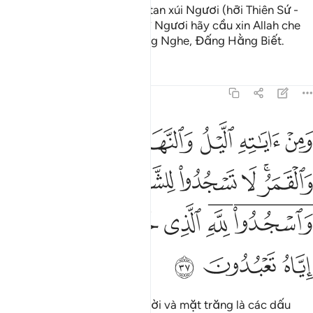
Nếu có một đề nghị từ Shaytan xúi Ngươi (hỡi Thiên Sứ -
làm chuyện xấu và tội lỗi) thì Ngươi hãy cầu xin Allah che
chở bởi vì Ngài là Đấng Hằng Nghe, Đấng Hằng Biết.
Tafsirs
Bài học
Suy ngẫm
41:37
ﲦ
ﲧ
ﲨ
ﲩ
ﲪ
من اياته الليل والنهار والشمس والقمر لا تسجدوا للشمس ولا للقمر واسج
َمِنْ ءَايَـٰتِهِ ٱلَّيْلُ وَٱلنَّهَارُ وَٱلشَّمْسُ وَٱلْقَمَرُ ۚ لَا تَسْجُدُوا۟ لِلشَّمْسِ وَلَا لِلْ
ﲫﲬ
ﲭ
ﲮ
ﲯ
ﲰ
ﲱ
ﲲﲳ
ﲴﲵ
ﲶ
ﲷ
ﲸ
ﲹ
ﲺ
ﲻ
ﲼ
Ban đêm và ban ngày, mặt trời và mặt trăng là các dấu