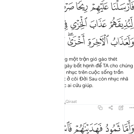
ﲖ
ﲗ
ﲘ
ﲙ
ﲚ
ﲛ
ﲜ
ارسلنا عليهم ريحا صرصرا في ايام نحسات لنذيقهم عذاب الخزي في الحيا
َأَرْسَلْنَا عَلَيْهِمْ رِيحًۭا صَرْصَرًۭا فِىٓ أَيَّامٍۢ نَّحِسَاتٍۢ لِّنُذِيقَهُمْ عَذَابَ ٱلْخِزْىِ فِى ٱلْحَي
ﲝ
ﲞ
ﲟ
ﲠ
ﲡ
ﲢﲣ
ﲤ
ﲥ
ﲦﲧ
ﲨ
ﲩ
ﲪ
ﲫ
Cho nên, TA đã gởi đến chúng một trận gió gào thét
(cuồng phong) suốt những ngày bất hạnh để TA cho chúng
nếm lấy hình phạt trong sự ô nhục trên cuộc sống trần
gian; tuy nhiên, sự trừng phạt ở cõi Đời Sau còn nhục nhã
hơn; và chúng sẽ không được ai cứu giúp.
Tafsirs
Bài học
Suy ngẫm
Qiraat
41:17
ﲬ
ﲭ
ﲮ
ﲯ
ﲰ
ﲱ
اما ثمود فهديناهم فاستحبوا العمى على الهدى فاخذتهم صاعقة العذاب ال
َأَمَّا ثَمُودُ فَهَدَيْنَـٰهُمْ فَٱسْتَحَبُّوا۟ ٱلْعَمَىٰ عَلَى ٱلْهُدَىٰ فَأَخَذَتْهُمْ صَـٰعِقَةُ ٱ