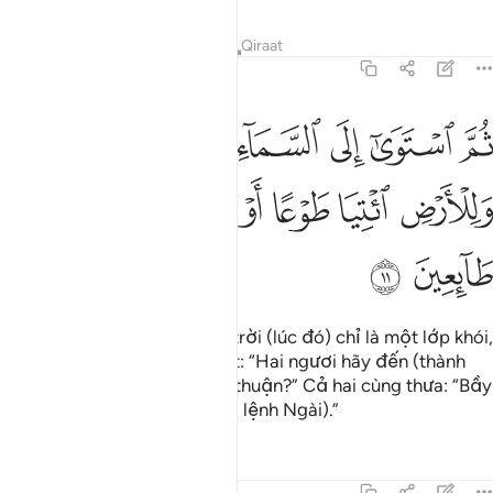
Tafsirs
Bài học
Suy ngẫm
Qiraat
41:11
ﲰ
ﲱ
ﲲ
ﲳ
ﲴ
ﲵ
ﲶ
ﲷ
م استوى الى السماء وهي دخان فقال لها وللارض ايتيا طوعا او كرها قالتا 
ُمَّ ٱسْتَوَىٰٓ إِلَى ٱلسَّمَآءِ وَهِىَ دُخَانٌۭ فَقَالَ لَهَا وَلِلْأَرْضِ ٱئْتِيَا طَوْعًا أَوْ كَرْهً
ﲸ
ﲹ
ﲺ
ﲻ
ﲼ
ﲽ
ﲾ
ﲿ
ﳀ
Sau đó, Ngài hướng về bầu trời (lúc đó) chỉ là một lớp khói,
Ngài phán bảo nó và trái đất: “Hai ngươi hãy đến (thành
theo lệnh), thuận hay không thuận?” Cả hai cùng thưa: “Bầy
tôi xin thuận đến (thành theo lệnh Ngài).”
Tafsirs
Bài học
Suy ngẫm
41:12