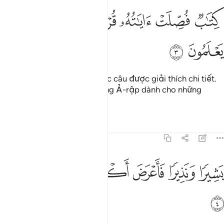
ﱈ
ﱉ
ﱊ
تاب فصلت اياته قرانا عربيا لقوم يعلمون ٣
ﱋ
ﱌ
ﱍ
ِتَـٰبٌۭ فُصِّلَتْ ءَايَـٰتُهُۥ قُرْءَانًا عَرَبِيًّۭا لِّقَوْمٍۢ يَعْلَمُونَ ٣
ﱎ
ﱏ
(Nó) là một Kinh Sách với các câu được giải thích chi tiết.
(Nó) là Kinh Qur’an bằng tiếng Ả-rập dành cho những
người hiểu biết.
Tafsirs
Bài học
Suy ngẫm
41:4
ﱐ
ﱑ
ﱒ
ﱓ
شيرا ونذيرا فاعرض اكثرهم فهم لا يسمعون ٤
ﱔ
ﱕ
ﱖ
َشِيرًۭا وَنَذِيرًۭا فَأَعْرَضَ أَكْثَرُهُمْ فَهُمْ لَا يَسْمَعُونَ ٤
ﱗ