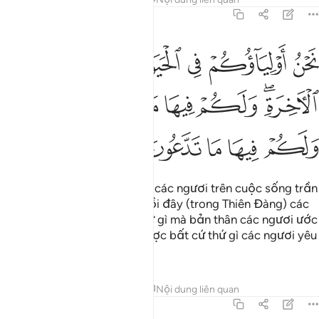
41:31
ﱕ
ﱖ
ﱗ
ﱘ
ﱙ
ﱚ
حن اولياوكم في الحياة الدنيا وفي الاخرة ولكم فيها ما تشتهي انفسكم ول
َحْنُ أَوْلِيَآؤُكُمْ فِى ٱلْحَيَوٰةِ ٱلدُّنْيَا وَفِى ٱلْـَٔاخِرَةِ ۖ وَلَكُمْ فِيهَا مَا تَشْتَهِىٓ أَنفُسُكُ
ﱛﱜ
ﱝ
ﱞ
ﱟ
ﱠ
ﱡ
ﱢ
ﱣ
ﱤ
ﱥ
ﱦ
“Chúng tôi là đồng minh của các ngươi trên cuộc sống trần
gian này và ở cõi Đời Sau. Rồi đây (trong Thiên Đàng) các
ngươi sẽ có được bất cứ thứ gì mà bản thân các ngươi ước
muốn và các ngươi sẽ có được bất cứ thứ gì các ngươi yêu
cầu.”
Tafsirs
Bài học
Suy ngẫm
Nội dung liên quan
41:32