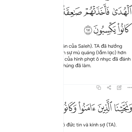
ﲲ
ﲳ
ﲴ
ﲵ
ﲶ
ﲷ
ﲸ
ﲹ
ﲺ
Còn đối với Thamud (đám dân của Saleh). TA đã hướng
dẫn chúng nhưng chúng thích sự mù quáng (lầm lạc) hơn
sự hướng dẫn. Vì vậy, tia sét của hình phạt ô nhục đã đánh
chúng bởi những tội lỗi mà chúng đã làm.
Tafsirs
Bài học
Suy ngẫm
41:18
ﲻ
ﲼ
ﲽ
نجينا الذين امنوا وكانوا يتقون ١٨
ﲾ
ﲿ
ﳀ
َنَجَّيْنَا ٱلَّذِينَ ءَامَنُوا۟ وَكَانُوا۟ يَتَّقُونَ ١٨
Và TA đã cứu những người có đức tin và kính sợ (TA).