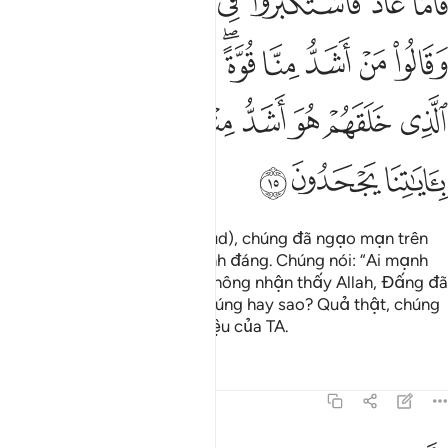
ﱺ
ﱻ
ﱼ
ﱽ
ﱾ
ﱿ
ﲀ
َأَمَّا عَادٌۭ فَٱسْتَكْبَرُوا۟ فِى ٱلْأَرْضِ بِغَيْرِ ٱلْحَقِّ وَقَالُوا۟ مَنْ أَشَدُّ مِنَّا قُوَّةً
ﲁ
ﲂ
ﲃ
ﲄ
ﲅﲆ
ﲇ
ﲈ
ﲉ
ﲊ
ﲋ
ﲌ
ﲍ
ﲎ
ﲏ
ﲐﲑ
ﲒ
ﲓ
ﲔ
ﲕ
Đối với ‘Ad (đám dân của Hud), chúng đã ngạo mạn trên
trái đất một cách không chính đáng. Chúng nói: “Ai mạnh
hơn bọn ta?” Lẽ nào chúng không nhận thấy Allah, Đấng đã
tạo hóa chúng, mạnh hơn chúng hay sao? Quả thật, chúng
đã thường gạt đi các dấu hiệu của TA.
Tafsirs
Bài học
Suy ngẫm
41:16