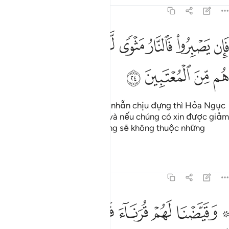
Tafsirs
Bài học
Suy ngẫm
41:24
ﱵ
ﱶ
ﱷ
ﱸ
ﱹﱺ
ﱻ
ان يصبروا فالنار مثوى لهم وان يستعتبوا فما هم من المعتبين ٢٤
ﱼ
ﱽ
َإِن يَصْبِرُوا۟ فَٱلنَّارُ مَثْوًۭى لَّهُمْ ۖ وَإِن يَسْتَعْتِبُوا۟ فَمَا هُم م
ﱾ
ﱿ
ﲀ
ﲁ
Nhưng cho dù chúng có kiên nhẫn chịu đựng thì Hỏa Ngục
vẫn là nơi cư trú của chúng; và nếu chúng có xin được giảm
nhẹ (hình phạt) thì chúng cũng sẽ không thuộc những
người được giảm nhẹ.
Tafsirs
Bài học
Suy ngẫm
41:25
ﲂ ﲃ
ﲄ
ﲅ
ﲆ
ﲇ
ﲈ
ﲉ
قيضنا لهم قرناء فزينوا لهم ما بين ايديهم وما خلفهم وحق عليهم القو
َقَيَّضْنَا لَهُمْ قُرَنَآءَ فَزَيَّنُوا۟ لَهُم مَّا بَيْنَ أَيْدِيهِمْ وَمَا خَلْفَهُمْ وَحَقَّ عَلَيْ