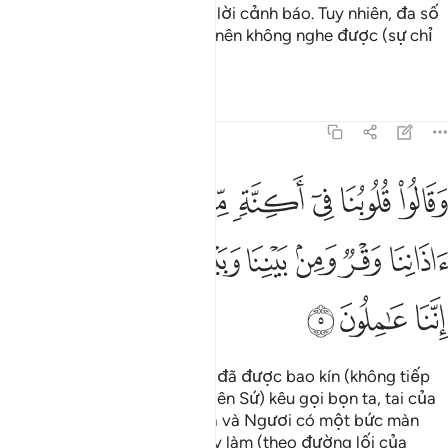
(Nó) là nguồn tin mừng và là lời cảnh báo. Tuy nhiên, đa số
bọn họ quay mặt ngoảnh đi nên không nghe được (sự chỉ
đạo và hướng dẫn).
Tafsirs
Bài học
Suy ngẫm
41:5
ﱘ
ﱙ
ﱚ
ﱛ
ﱜ
ﱝ
ﱞ
ﱟ
قالوا قلوبنا في اكنة مما تدعونا اليه وفي اذاننا وقر ومن بيننا وبينك حج
َقَالُوا۟ قُلُوبُنَا فِىٓ أَكِنَّةٍۢ مِّمَّا تَدْعُونَآ إِلَيْهِ وَفِىٓ ءَاذَانِنَا وَقْرٌۭ وَمِنۢ بَيْنِ
ﱠ
ﱡ
ﱢ
ﱣ
ﱤ
ﱥ
ﱦ
ﱧ
ﱨ
ﱩ
Họ bảo: “Trái tim của bọn ta đã được bao kín (không tiếp
nhận) những điều Ngươi (Thiên Sứ) kêu gọi bọn ta, tai của
bọn ta bị điếc và giữa bọn ta và Ngươi có một bức màn
ngăn cách. Vì vậy, Ngươi hãy làm (theo đường lối của