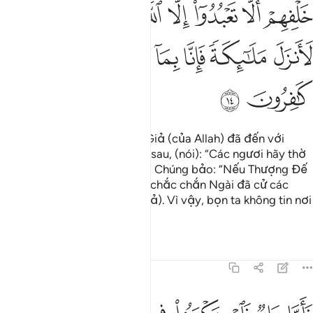
ﱨ
ﱩ
ﱪ
ﱫ
ﱬﱭ
ﱮ
ﱯ
ﱰ
ﱱ
ﱲ
ﱳ
ﱴ
ﱵ
ﱶ
ﱷ
ﱸ
ﱹ
(Điều đó xảy ra) khi các Sứ Giả (của Allah) đã đến với
chúng từ phía trước lẫn phía sau, (nói): “Các ngươi hãy thờ
phượng một mình Allah thôi.” Chúng bảo: “Nếu Thượng Đế
của bọn ta thực sự muốn thì chắc chắn Ngài đã cử các
Thiên Thần xuống (làm Sứ Giả). Vì vậy, bọn ta không tin nơi
điều các người mang đến.”
Tafsirs
Bài học
Suy ngẫm
41:15
اما عاد فاستكبروا في الارض بغير الحق وقالوا من اشد منا قوة اولم يروا