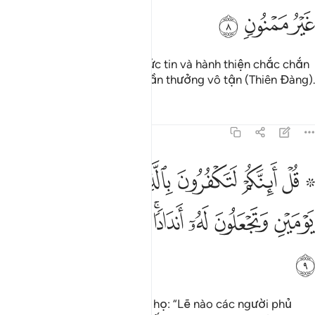
ﲌ
ﲍ
ﲎ
Quả thật, những người có đức tin và hành thiện chắc chắn
sẽ được ban thưởng một phần thưởng vô tận (Thiên Đàng).
Tafsirs
Bài học
Suy ngẫm
41:9
ﲏ ﲐ
ﲑ
ﲒ
ﲓ
ﲔ
ﲕ
ﲖ
ل اينكم لتكفرون بالذي خلق الارض في يومين وتجعلون له اندادا ذالك ر
ُلْ أَئِنَّكُمْ لَتَكْفُرُونَ بِٱلَّذِى خَلَقَ ٱلْأَرْضَ فِى يَوْمَيْنِ وَتَجْعَلُونَ لَه
ﲗ
ﲘ
ﲙ
ﲚﲛ
ﲜ
ﲝ
ﲞ
ﲟ
Ngươi (Thiên Sứ) hãy nói với họ: “Lẽ nào các người phủ