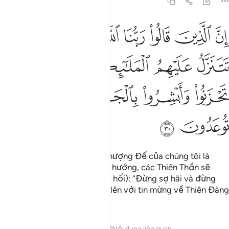
41:30
ﱁ
ﱂ
ﱃ
ﱄ
ﱅ
ﱆ
ﱇ
ن الذين قالوا ربنا الله ثم استقاموا تتنزل عليهم الملايكة الا تخافوا ولا ت
ِنَّ ٱلَّذِينَ قَالُوا۟ رَبُّنَا ٱللَّهُ ثُمَّ ٱسْتَقَـٰمُوا۟ تَتَنَزَّلُ عَلَيْهِمُ ٱلْمَلَـٰٓئِكَةُ أَلَّ
ﱈ
ﱉ
ﱊ
ﱋ
ﱌ
ﱍ
ﱎ
ﱏ
ﱐ
ﱑ
ﱒ
ﱓ
ﱔ
Quả thật, những ai đã nói “Thượng Đế của chúng tôi là
Allah” và sau đó vẫn đi đúng hướng, các Thiên Thần sẽ
xuống động viên họ (lúc hấp hối): “Đừng sợ hãi và đừng
đau buồn, các ngươi hãy vui lên với tin mừng về Thiên Đàng
mà các ngươi đã được hứa!”
Tafsirs
Bài học
Suy ngẫm
Nội dung liên quan