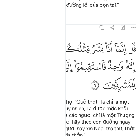
Ngươi) còn bọn ta (làm theo đường lối của bọn ta).”
Tafsirs
Bài học
Suy ngẫm
41:6
ﱪ
ﱫ
ﱬ
ﱭ
ﱮ
ﱯ
ﱰ
ﱱ
ﱲ
ل انما انا بشر مثلكم يوحى الي انما الاهكم الاه واحد فاستقيموا اليه و
ُلْ إِنَّمَآ أَنَا۠ بَشَرٌۭ مِّثْلُكُمْ يُوحَىٰٓ إِلَىَّ أَنَّمَآ إِلَـٰهُكُمْ إِلَـٰهٌۭ وَٰحِدٌۭ فَٱس
ﱳ
ﱴ
ﱵ
ﱶ
ﱷﱸ
ﱹ
ﱺ
ﱻ
Ngươi (Thiên Sứ) hãy nói với họ: “Quả thật, Ta chỉ là một
người phàm như các ngươi, tuy nhiên, Ta được mặc khải
cho biết rằng Thượng Đế của các ngươi chỉ là một Thượng
Đế duy nhất. Vì vậy, các ngươi hãy theo con đường ngay
chính dẫn đến Ngài và các ngươi hãy xin Ngài tha thứ. Thật
khốn thay cho những kẻ thờ đa thần.”