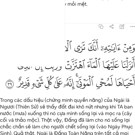
không bao giờ chán ngán hay mỏi mệt.
Tafsirs
Bài học
Suy ngẫm
41:39
ﱁ
ﱂ
ﱃ
ﱄ
ﱅ
ﱆ
ﱇ
من اياته انك ترى الارض خاشعة فاذا انزلنا عليها الماء اهتزت وربت ان 
َمِنْ ءَايَـٰتِهِۦٓ أَنَّكَ تَرَى ٱلْأَرْضَ خَـٰشِعَةًۭ فَإِذَآ أَنزَلْنَا عَلَيْهَا ٱلْمَآءَ ٱهْتَزّ
ﱈ
ﱉ
ﱊ
ﱋ
ﱌﱍ
ﱎ
ﱏ
ﱐ
ﱑ
ﱒﱓ
ﱔ
ﱕ
ﱖ
ﱗ
ﱘ
ﱙ
Trong các dấu hiệu (chứng minh quyền năng) của Ngài là
Ngươi (Thiên Sứ) sẽ thấy đất đai khô nứt nhưng khi TA ban
nước (mưa) xuống thì nó cựa mình sống lại và mọc ra (cây
cối và thảo mộc). Thật vậy, Đấng đã làm cho nó sống lại
chắc chắn sẽ làm cho người chết sống lại (vào Ngày Phục
Sinh). Quả thật, Ngài là Đấng Toàn Năng trên tất cả mọi