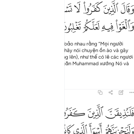
ﲞ
ﲟ
ﲠ
ﲡ
ﲢ
ﲣ
قال الذين كفروا لا تسمعوا لهاذا القران والغوا فيه لعلكم تغلبون ٢٦
ﲤ
َقَالَ ٱلَّذِينَ كَفَرُوا۟ لَا تَسْمَعُوا۟ لِهَـٰذَا ٱلْقُرْءَانِ وَٱلْغَوْا۟ فِيهِ لَعَلَّكُمْ تَغْلِ
ﲥ
ﲦ
ﲧ
ﲨ
ﲩ
Những kẻ vô đức tin khuyên bảo nhau rằng “Mọi người
đừng thèm nghe Qur’an này, hãy nói chuyện ồn ào và gây
náo động (khi Nó được xướng lên), như thế có lẽ các ngươi
sẽ nắm ưu thế (trong việc ngăn Muhammad xướng Nó và
kêu gọi đến với Nó).”
Tafsirs
Bài học
Suy ngẫm
41:27
ﲪ
ﲫ
ﲬ
ﲭ
ﲮ
لنذيقن الذين كفروا عذابا شديدا ولنجزينهم اسوا الذي كانوا يعملون ٢٧
َلَنُذِيقَنَّ ٱلَّذِينَ كَفَرُوا۟ عَذَابًۭا شَدِيدًۭا وَلَنَجْزِيَنَّهُمْ أَسْوَأَ ٱلَّذِى كَانُوا۟
ﲯ
ﲰ
ﲱ
ﲲ
ﲳ
ﲴ