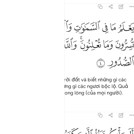
Tafsirs
Bài học
Suy ngẫm
64:4
ﱭ
ﱮ
ﱯ
ﱰ
ﱱ
ﱲ
ﱳ
علم ما في السماوات والارض ويعلم ما تسرون وما تعلنون والله عليم ب
َعْلَمُ مَا فِى ٱلسَّمَـٰوَٰتِ وَٱلْأَرْضِ وَيَعْلَمُ مَا تُسِرُّونَ وَمَا تُعْلِن
ﱴ
ﱵ
ﱶﱷ
ﱸ
ﱹ
ﱺ
ﱻ
ﱼ
Ngài biết rõ những gì trong trời đất và biết những gì các
ngươi che giấu cũng như những gì các ngươi bộc lộ. Quả
thật, Allah biết rõ những gì trong lòng (của mọi người).
Tafsirs
Bài học
Suy ngẫm
64:5
لم ياتكم نبا الذين كفروا من قبل فذاقوا وبال امرهم ولهم عذاب اليم ٥