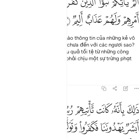
ﱽ
ﱾ
ﱿ
ﲀ
ﲁ
ﲂ
ﲃ
ﲄ
ﲅ
َلَمْ يَأْتِكُمْ نَبَؤُا۟ ٱلَّذِينَ كَفَرُوا۟ مِن قَبْلُ فَذَاقُوا۟ وَبَالَ أَمْرِهِمْ وَلَهُمْ عَذ
ﲆ
ﲇ
ﲈ
ﲉ
ﲊ
(Hỡi những kẻ đa thần!) Lẽ nào thông tin của những kẻ vô
đức tin thời trước các ngươi chưa đến với các ngươi sao?
Những kẻ đó đã nếm trải hậu quả tồi tệ từ những công
việc của chúng và chúng sẽ phải chịu một sự trừng phạt
đau đớn (ở Đời Sau).
Tafsirs
Bài học
Suy ngẫm
64:6
ﲋ
ﲌ
ﲍ
ﲎ
ﲏ
ﲐ
ﲑ
الك بانه كانت تاتيهم رسلهم بالبينات فقالوا ابشر يهدوننا فكفروا وتولوا 
َٰلِكَ بِأَنَّهُۥ كَانَت تَّأْتِيهِمْ رُسُلُهُم بِٱلْبَيِّنَـٰتِ فَقَالُوٓا۟ أَبَشَرٌۭ يَهْدُونَنَا فَ
ﲒ
ﲓ
ﲔ
ﲕﲖ
ﲗ
ﲘﲙ
ﲚ