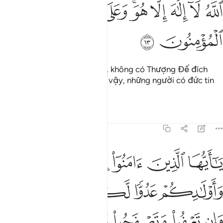
ﱮ
ﱯ
ﱰ
ﱱ
ﱲﱳ
ﱴ
لله لا الاه الا هو وعلى الله فليتوكل المومنون ١٣
ﱵ
ﱶ
للَّهُ لَآ إِلَـٰهَ إِلَّا هُوَ ۚ وَعَلَى ٱللَّهِ فَلْيَتَوَكَّلِ ٱلْمُؤْمِنُونَ ١٣
ﱷ
ﱸ
Allah là Thượng Đế duy nhất, không có Thượng Đế đích
thực nào khác ngoài Ngài. Vì vậy, những người có đức tin
hãy phó thác cho Allah.
Tafsirs
Bài học
Suy ngẫm
64:14
ﱹ
ﱺ
ﱻ
ﱼ
ﱽ
ﱾ
ا ايها الذين امنوا ان من ازواجكم واولادكم عدوا لكم فاحذروهم وان تعفو
َـٰٓأَيُّهَا ٱلَّذِينَ ءَامَنُوٓا۟ إِنَّ مِنْ أَزْوَٰجِكُمْ وَأَوْلَـٰدِكُمْ عَدُوًّۭا لَّكُمْ فَٱحْ
ﱿ
ﲀ
ﲁ
ﲂﲃ
ﲄ
ﲅ
ﲆ
ﲇ
ﲈ
ﲉ