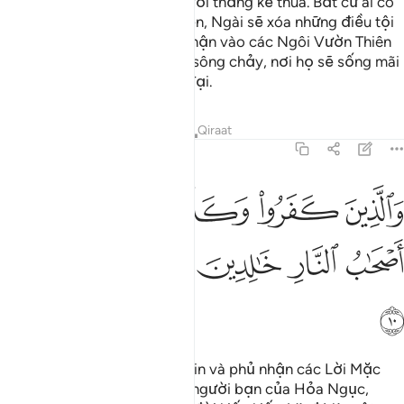
Đại Hội. Đó là Ngày của người thắng kẻ thua. Bất cứ ai có
đức tin nơi Allah và hành thiện, Ngài sẽ xóa những điều tội
lỗi khỏi y và y sẽ được thu nhận vào các Ngôi Vườn Thiên
Đàng bên dưới có các dòng sông chảy, nơi họ sẽ sống mãi
mãi. Đó là một thành tựu vĩ đại.
Tafsirs
Bài học
Suy ngẫm
Qiraat
64:10
ﱁ
ﱂ
ﱃ
ﱄ
ﱅ
الذين كفروا وكذبوا باياتنا اولايك اصحاب النار خالدين فيها وبيس المصير ٠
َٱلَّذِينَ كَفَرُوا۟ وَكَذَّبُوا۟ بِـَٔايَـٰتِنَآ أُو۟لَـٰٓئِكَ أَصْحَـٰبُ ٱلنَّارِ خَـٰل
ﱆ
ﱇ
ﱈ
ﱉﱊ
ﱋ
ﱌ
ﱍ
Ngược lại, những ai vô đức tin và phủ nhận các Lời Mặc
Khải của TA, đó sẽ là những người bạn của Hỏa Ngục,