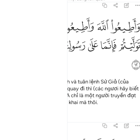
64:12
ﱡ
ﱢ
ﱣ
ﱤﱥ
ﱦ
اطيعوا الله واطيعوا الرسول فان توليتم فانما على رسولنا البلاغ المبين ٢
َأَطِيعُوا۟ ٱللَّهَ وَأَطِيعُوا۟ ٱلرَّسُولَ ۚ فَإِن تَوَلَّيْتُمْ فَإِنَّمَا عَلَىٰ رَ
ﱧ
ﱨ
ﱩ
ﱪ
ﱫ
ﱬ
ﱭ
Các ngươi hãy tuân lệnh Allah và tuân lệnh Sứ Giả (của
Ngài). Nhưng nếu các ngươi quay đi thì (các ngươi hãy biết
rằng) quả thật Sứ Giả của TA chỉ là một người truyền đạt
lại một cách rõ ràng và công khai mà thôi.
Tafsirs
Bài học
Suy ngẫm
64:13