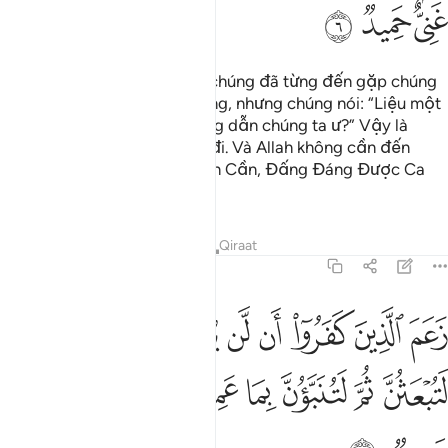
ﲛ
ﲜ
ﲝ
Đó là bởi vì các Sứ Giả của chúng đã từng đến gặp chúng
với những bằng chứng rõ ràng, nhưng chúng nói: “Liệu một
người phàm tục có thể hướng dẫn chúng ta ư?” Vậy là
chúng đã không tin và quay đi. Và Allah không cần đến
chúng bởi Allah là Đấng Miễn Cần, Đấng Đáng Được Ca
Ngợi.
Tafsirs
Bài học
Suy ngẫm
Qiraat
64:7
ﲞ
ﲟ
ﲠ
ﲡ
ﲢ
ﲣﲤ
ﲥ
ﲦ
ﲧ
عم الذين كفروا ان لن يبعثوا قل بلى وربي لتبعثن ثم لتنبون بما عملتم و
َعَمَ ٱلَّذِينَ كَفَرُوٓا۟ أَن لَّن يُبْعَثُوا۟ ۚ قُلْ بَلَىٰ وَرَبِّى لَتُبْعَثُنَّ ثُمَّ لَتُنَبَّؤُنَّ 
ﲨ
ﲩ
ﲪ
ﲫ
ﲬﲭ
ﲮ
ﲯ
ﲰ