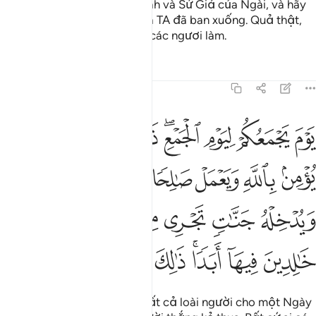
Vì vậy, các ngươi hãy tin Allah và Sứ Giả của Ngài, và hãy
tin vào Ánh Sáng (Qur’an) mà TA đã ban xuống. Quả thật,
Allah thông toàn về mọi thứ các ngươi làm.
Tafsirs
Bài học
Suy ngẫm
64:9
ﲿ
ﳀ
ﳁ
ﳂﳃ
ﳄ
ﳅ
ﳆﳇ
ﳈ
وم يجمعكم ليوم الجمع ذالك يوم التغابن ومن يومن بالله ويعمل صالحا يك
َوْمَ يَجْمَعُكُمْ لِيَوْمِ ٱلْجَمْعِ ۖ ذَٰلِكَ يَوْمُ ٱلتَّغَابُنِ ۗ وَمَن يُؤْمِنۢ بِٱلل
ﳉ
ﳊ
ﳋ
ﳌ
ﳍ
ﳎ
ﳏ
ﳐ
ﳑ
ﳒ
ﳓ
ﳔ
ﳕ
ﳖ
ﳗ
ﳘﳙ
ﳚ
ﳛ
ﳜ
ﳝ
Ngày mà Ngài sẽ triệu tập tất cả loài người cho một Ngày