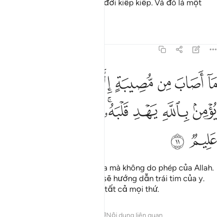
chúng sẽ sống trong đó đời đời kiếp kiếp. Và đó là một
đích đến vô cùng tồi tệ.
Tafsirs
Bài học
Suy ngẫm
64:11
ﱎ
ﱏ
ﱐ
ﱑ
ﱒ
ﱓ
ﱔﱕ
ﱖ
ا اصاب من مصيبة الا باذن الله ومن يومن بالله يهد قلبه والله بكل شيء 
َآ أَصَابَ مِن مُّصِيبَةٍ إِلَّا بِإِذْنِ ٱللَّهِ ۗ وَمَن يُؤْمِنۢ بِٱللَّهِ يَهْدِ قَلْبَهُۥ ۚ وَٱللّ
ﱗ
ﱘ
ﱙ
ﱚﱛ
ﱜ
ﱝ
ﱞ
ﱟ
ﱠ
Không một tai họa nào xảy ra mà không do phép của Allah.
Ai có đức tin nơi Allah, Ngài sẽ hướng dẫn trái tim của y.
Quả thật, Allah là Đấng biết tất cả mọi thứ.
Tafsirs
Bài học
Suy ngẫm
Nội dung liên quan