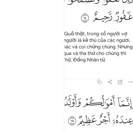
ﲊ
ﲋ
ﲌ
Hỡi những người có đức tin! Quả thật, trong số người vợ
và con cái của các ngươi có người là kẻ thù của các ngươi.
Do đó, các ngươi hãy cảnh giác và coi chừng chúng. Nhưng
nếu các ngươi lượng thứ bỏ qua và tha thứ cho chúng thì
quả thật, Allah là Đấng Tha Thứ, Đấng Nhân từ.
Tafsirs
Bài học
Suy ngẫm
64:15
ﲍ
ﲎ
ﲏ
نما اموالكم واولادكم فتنة والله عنده اجر عظيم ١٥
ﲐﲑ
ﲒ
ِنَّمَآ أَمْوَٰلُكُمْ وَأَوْلَـٰدُكُمْ فِتْنَةٌۭ ۚ وَٱللَّهُ عِندَهُۥٓ أَجْرٌ عَظِيمٌۭ ١٥
ﲓ
ﲔ
ﲕ
ﲖ