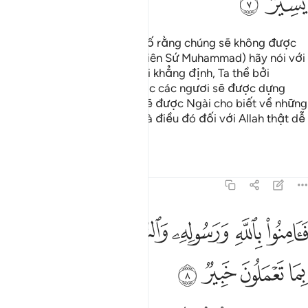
ﲱ
ﲲ
Những kẻ vô đức tin tuyên bố rằng chúng sẽ không được
dựng sống trở lại. Ngươi (Thiên Sứ Muhammad) hãy nói với
chúng: “Không như các ngươi khẳng định, Ta thề bởi
Thượng Đế của Ta, chắc chắc các ngươi sẽ được dựng
sống trở lại. Rồi các ngươi sẽ được Ngài cho biết về những
điều mà các ngươi đã làm. Và điều đó đối với Allah thật dễ
dàng.”
Tafsirs
Bài học
Suy ngẫm
64:8
ﲳ
ﲴ
ﲵ
ﲶ
ﲷ
ﲸﲹ
امنوا بالله ورسوله والنور الذي انزلنا والله بما تعملون خبير ٨
ﲺ
َـَٔامِنُوا۟ بِٱللَّهِ وَرَسُولِهِۦ وَٱلنُّورِ ٱلَّذِىٓ أَنزَلْنَا ۚ وَٱللَّهُ بِمَا تَعْمَلُونَ خَبِي
ﲻ
ﲼ
ﲽ
ﲾ