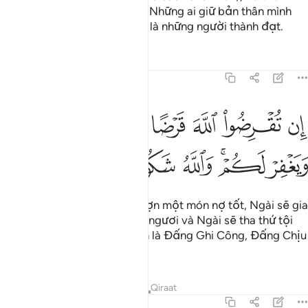
cho bản thân của các ngươi. Những ai giữ bản thân mình
khỏi sự keo kiệt, ích kỷ thì sẽ là những người thành đạt.
Tafsirs
Bài học
Suy ngẫm
64:17
ﲩ
ﲪ
ﲫ
ﲬ
ﲭ
ﲮ
ﲯ
ن تقرضوا الله قرضا حسنا يضاعفه لكم ويغفر لكم والله شكور حليم ١٧
ِن تُقْرِضُوا۟ ٱللَّهَ قَرْضًا حَسَنًۭا يُضَـٰعِفْهُ لَكُمْ وَيَغْفِرْ لَكُمْ ۚ وَٱللَّهُ شَكُورٌ حَلِيمٌ ٧
ﲰ
ﲱﲲ
ﲳ
ﲴ
ﲵ
ﲶ
Nếu các ngươi cho Allah mượn một món nợ tốt, Ngài sẽ gia
tăng nó lên gấp bội cho các ngươi và Ngài sẽ tha thứ tội
lỗi cho các ngươi bởi vì Allah là Đấng Ghi Công, Đấng Chịu
Đựng.
Tafsirs
Bài học
Suy ngẫm
Qiraat
64:18