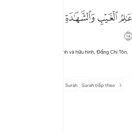
ﲷ
ﲸ
الم الغيب والشهادة العزيز الحكيم ١٨
ﲹ
ﲺ
ﲻ
َـٰلِمُ ٱلْغَيْبِ وَٱلشَّهَـٰدَةِ ٱلْعَزِيزُ ٱلْحَكِيمُ ١٨
ﲼ
Ngài là Đấng biết điều vô hình và hữu hình, Đấng Chí Tôn,
Đấng Thông Thái.
Tafsirs
Bài học
Suy ngẫm
Surah trước
Mở đầu Surah
Surah tiếp theo