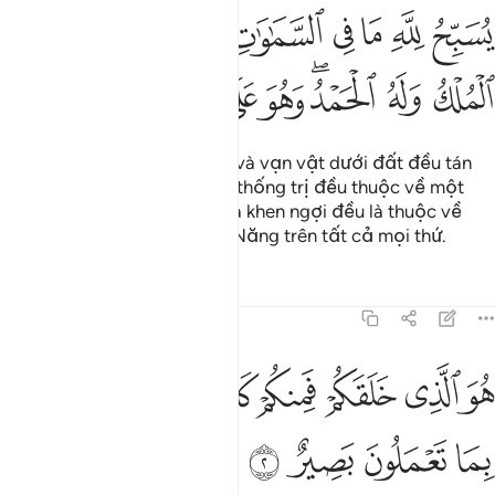
ﱁ
ﱂ
ﱃ
ﱄ
ﱅ
ﱆ
ﱇ
ﱈﱉ
ﱊ
سبح لله ما في السماوات وما في الارض له الملك وله الحمد وهو على 
ُسَبِّحُ لِلَّهِ مَا فِى ٱلسَّمَـٰوَٰتِ وَمَا فِى ٱلْأَرْضِ ۖ لَهُ ٱلْمُلْكُ وَلَهُ ٱلْحَمْدُ ۖ و
ﱋ
ﱌ
ﱍﱎ
ﱏ
ﱐ
ﱑ
ﱒ
ﱓ
ﱔ
Vạn vật trong các tầng trời và vạn vật dưới đất đều tán
dương tôn cao Allah, Quyền thống trị đều thuộc về một
mình Ngài, mọi lời ca tụng và khen ngợi đều là thuộc về
Ngài, và Ngài là Đấng Toàn Năng trên tất cả mọi thứ.
Tafsirs
Bài học
Suy ngẫm
64:2
ﱕ
ﱖ
ﱗ
ﱘ
ﱙ
ﱚ
ﱛﱜ
و الذي خلقكم فمنكم كافر ومنكم مومن والله بما تعملون بصير ٢
ﱝ
ُوَ ٱلَّذِى خَلَقَكُمْ فَمِنكُمْ كَافِرٌۭ وَمِنكُم مُّؤْمِنٌۭ ۚ وَٱللَّهُ بِمَا تَعْمَلُونَ بَصِ
ﱞ
ﱟ
ﱠ
ﱡ