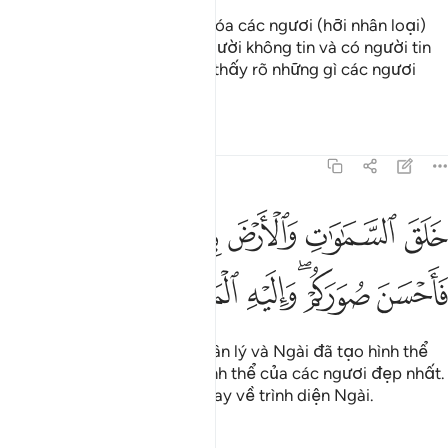
Chính Ngài là Đấng đã tạo hóa các ngươi (hỡi nhân loại)
nhưng trong các ngươi có người không tin và có người tin
tưởng vào điều đó. Và Allah thấy rõ những gì các ngươi
làm.
Tafsirs
Bài học
Suy ngẫm
64:3
ﱢ
ﱣ
ﱤ
ﱥ
ﱦ
لق السماوات والارض بالحق وصوركم فاحسن صوركم واليه المصير ٣
َلَقَ ٱلسَّمَـٰوَٰتِ وَٱلْأَرْضَ بِٱلْحَقِّ وَصَوَّرَكُمْ فَأَحْسَنَ صُوَرَكُمْ ۖ وَإِلَيْه
ﱧ
ﱨﱩ
ﱪ
ﱫ
ﱬ
Ngài đã tạo ra trời đất vì chân lý và Ngài đã tạo hình thể
của các ngươi và làm cho hình thể của các ngươi đẹp nhất.
Và (rồi đây) các ngươi sẽ quay về trình diện Ngài.