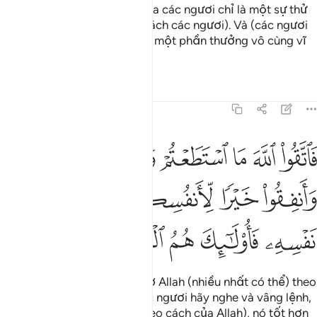
Thật ra, tài sản và con cái của các ngươi chỉ là một sự thử
thách (mà Allah muốn thử thách các ngươi). Và (các ngươi
hãy biết rằng) ở nơi Allah có một phần thưởng vô cùng vĩ
đại.
Tafsirs
Bài học
Suy ngẫm
64:16
ﲗ
ﲘ
ﲙ
ﲚ
ﲛ
ﲜ
اتقوا الله ما استطعتم واسمعوا واطيعوا وانفقوا خيرا لانفسكم ومن يوق
َٱتَّقُوا۟ ٱللَّهَ مَا ٱسْتَطَعْتُمْ وَٱسْمَعُوا۟ وَأَطِيعُوا۟ وَأَنفِقُوا۟ خَي
ﲝ
ﲞ
ﲟﲠ
ﲡ
ﲢ
ﲣ
ﲤ
ﲥ
ﲦ
ﲧ
ﲨ
Vì vậy, các ngươi hãy kính sợ Allah (nhiều nhất có thể) theo
khả năng của các ngươi, các ngươi hãy nghe và vâng lệnh,
và các ngươi hãy chi tiêu (theo cách của Allah), nó tốt hơn