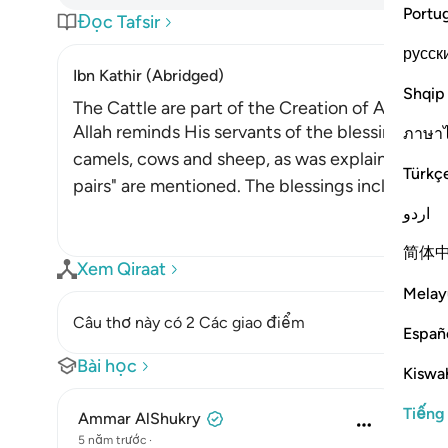
Portu
Đọc Tafsir
русск
Ibn Kathir (Abridged)
Shqip
The Cattle are part of the Creation of Allah an
Allah reminds His servants of the blessing in Hi
ภาษา
camels, cows and sheep, as was explained in de
Türkç
pairs" are mentioned. The blessings include the
اردو
简体
Xem Qiraat
Melay
Câu thơ này có 2 Các giao điểm
Españ
Bài học
Kiswah
Tiếng
Ammar AlShukry
5 năm trước
·