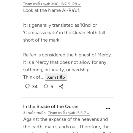
Tham chiếu
ayah 3:30, 16:7, 9:128
Look at the Name Al-Ra’uf.
It is generally translated as 'Kind' or
'Compassionate' in the Quran. Both fall
short of the mark.
Ra’fah is considered the highest of Mercy.
It is a Mercy that does not allow for any
suffering, difficulty, or hardship.
Think of...
Xem tiếp
34
5
In the Shade of the Quran
31 tuần trước
·
Tham chiếu
ayah 16:5-7
Against the expanse of the heavens and
the earth, man stands out. Therefore, the