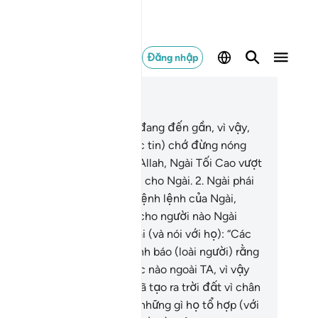
Đăng nhập
c trong ngữ cảnh
ơng 16, Trang 268, Juz 14
Lệnh (trừng phạt) của Allah đang đến gần, vì vậy,
c ngươi (những người vô đức tin) chớ đừng nóng
i hối thúc. Vinh Quang thay Allah, Ngài Tối Cao vượt
n trên mọi thứ mà chúng qui cho Ngài.
2
.
Ngài phái
c Thiên Thần xuống, theo mệnh lệnh của Ngài,
uyền đạt Lời Mặc Khải đến cho người nào Ngài
ốn trong số bầy tôi của Ngài (và nói với họ): “Các
ươi (hỡi các Sứ Giả) hãy cảnh báo (loài người) rằng
ông có Thượng Đế đích thực nào ngoài TA, vì vậy
 kính sợ riêng TA”.
3
.
Ngài đã tạo ra trời đất vì chân
. Ngài Tối Cao vượt bên trên những gì họ tổ hợp (với