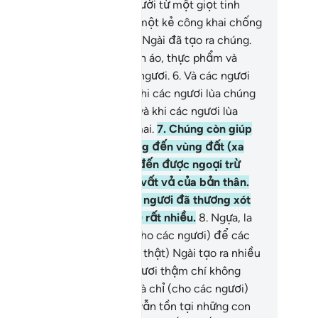
i).
4
.
Ngài đã tạo ra con người từ một giọt tinh
ch, nhưng rồi y lại trở thành một kẻ công khai chống
 (Ngài).
5
.
Và gia súc, chính Ngài đã tạo ra chúng.
úng là nguồn cung cấp quần áo, thực phẩm và
iều nguồn lợi khác cho các ngươi.
6
.
Và các ngươi
m thấy vẻ đẹp ở nơi chúng khi các ngươi lùa chúng
 chuồng vào buổi chiều tối và khi các ngươi lùa
úng ra đồng vào buổi sớm mai.
7
.
Chúng còn giúp
c ngươi vận chuyển đồ nặng đến vùng đất (xa
i) mà các ngươi không thể đến được ngoại trừ
ải trải qua nhiều khó khăn, vất vả của bản thân.
ật vậy, Thượng Đế của các ngươi đã thương xót
 nhân từ (đối với các ngươi) rất nhiều.
8
.
Ngựa, la
 lừa, (Ngài đã tạo ra chúng cho các ngươi) để các
ơi cưỡi và trang trí; và (quả thật) Ngài tạo ra nhiều
ứ (cho các ngươi) mà các ngươi thậm chí không
t.
9
.
Trách nhiệm của Allah là chỉ (cho các ngươi)
n đường chính đạo, nhưng vẫn tồn tại những con