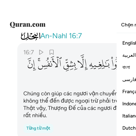
Chọn 
016
وتحمل اثقالكم الى بلد لم تكونوا 
An-Nahl
16:7
Englis
16:7
العربية
ﱆ
ﱇ
ﱈ
ﱉ
ﱊﱋ
ﱌ
বাংলা
ارسی
França
Chúng còn giúp các ngươi vận chuyển đồ nặn
không thể đến được ngoại trừ phải trải qua n
Indon
Thật vậy, Thượng Đế của các ngươi đã thương 
rất nhiều.
Italia
Dutch
Từng từ một