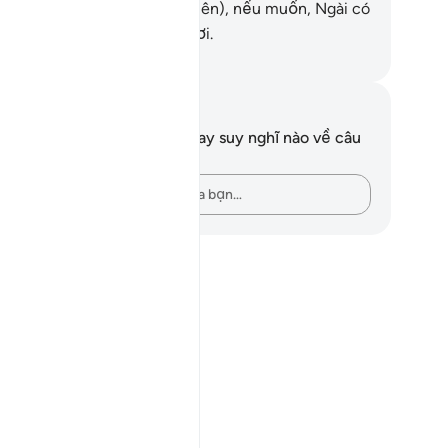
ờng chệch hướng. Và (dĩ nhiên), nếu muốn, Ngài có
ể hướng dẫn tất cả các ngươi.
uwwad Center
i chú và suy ngẫm
n không có bất kỳ ghi chú hay suy nghĩ nào về câu
ơ này.
Hãy ghi lại những suy nghĩ của bạn…