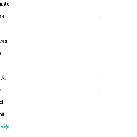
Ngà
guês
dị
ий
đối
Ch
d a Blessing from Him
nh
s creation of An`am, this term includes
tì
ไทย
về
tail in Surat Al-An`am where the "eight
e
ch
 benefits d
…
Đọc thêm
cá
Thêm các bản Tafsir
xô
中文
ph
Th
u
và
Xem các điểm giao nhau
và
ol
ngư
Suy ngẫm
ili
th
biế
 Việt
Yousef Junior
co
5 năm trước
·
Tham chiếu
ayah 16:7