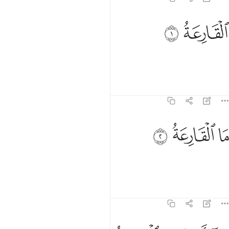
لقارعة ١
ﱤ
ﱥ
لْقَارِعَةُ ١
Al-Qari’ah!
Tafsirs
Bài học
Suy ngẫm
101:2
ﱦ
ا القارعة ٢
ﱧ
ﱨ
َا ٱلْقَارِعَةُ ٢
Al-Qari’ah là gì vậy?
Tafsirs
Bài học
Suy ngẫm
101:3
ما ادراك ما القارعة ٣