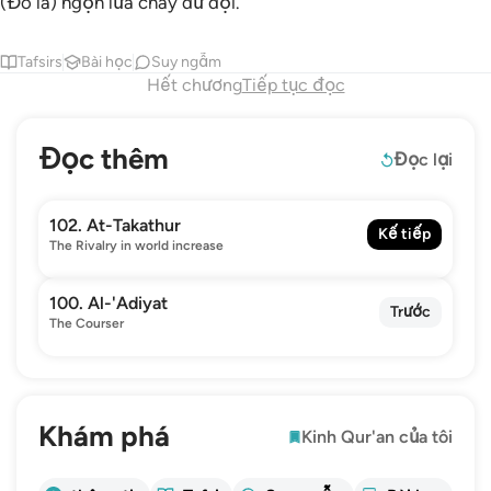
(Đó là) ngọn lửa cháy dữ dội.
Tafsirs
Bài học
Suy ngẫm
Hết chương
Tiếp tục đọc
Đọc thêm
Đọc lại
102. At-Takathur
Kế tiếp
The Rivalry in world increase
100. Al-'Adiyat
Trước
The Courser
Khám phá
Kinh Qur'an của tôi