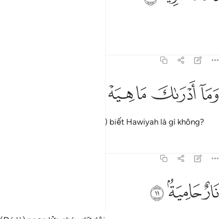
Chỗ ở của y sẽ là Hawiyah.
Tafsirs
Bài học
Suy ngẫm
101:10
ﲋ
ما ادراك ما هيه ١٠
ﲌ
ﲍ
ﲎ
ﲏ
َمَآ أَدْرَىٰكَ مَا هِيَهْ ١٠
Ngươi (Thiên Sứ Muhammad) biết Hawiyah là gì không?
Tafsirs
Bài học
Suy ngẫm
101:11
ﲐ
ار حامية ١١
ﲑ
ﲒ
َارٌ حَامِيَةٌۢ ١١