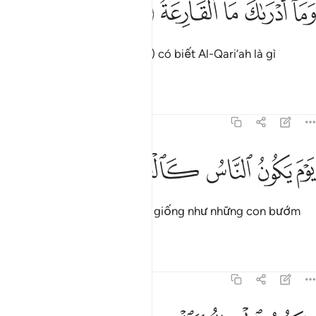
ﱩ
ﱪ
ﱫ
ﱬ
ﱭ
َمَآ أَدْرَىٰكَ مَا ٱلْقَارِعَةُ ٣
Ngươi (Thiên Sứ Muhammad) có biết Al-Qari’ah là gì
không?
Tafsirs
Bài học
Suy ngẫm
101:4
ﱮ
ﱯ
ﱰ
وم يكون الناس كالفراش المبثوث ٤
ﱱ
ﱲ
ﱳ
َوْمَ يَكُونُ ٱلنَّاسُ كَٱلْفَرَاشِ ٱلْمَبْثُوثِ ٤
Đó là Ngày mà con người sẽ giống như những con bướm
bay tán loạn.
Tafsirs
Bài học
Suy ngẫm
101:5
تكون الجبال كالعهن المنفوش ٥