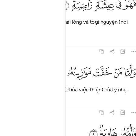
ﱾ
ﱿ
ﲀ
ﲁ
ﲂ
َهُوَ فِى عِيشَةٍۢ رَّاضِيَةٍۢ ٧
Y sẽ có được một đời sống hài lòng và toại nguyện (nơi
Thiên Đàng).
Tafsirs
Bài học
Suy ngẫm
101:8
ﲃ
ﲄ
ﲅ
اما من خفت موازينه ٨
ﲆ
ﲇ
َأَمَّا مَنْ خَفَّتْ مَوَٰزِينُهُۥ ٨
Còn đối với ai mà chiếc cân (chứa việc thiện) của y nhẹ.
Tafsirs
Bài học
Suy ngẫm
101:9
ﲈ
امه هاوية ٩
ﲉ
ﲊ
َأُمُّهُۥ هَاوِيَةٌۭ ٩