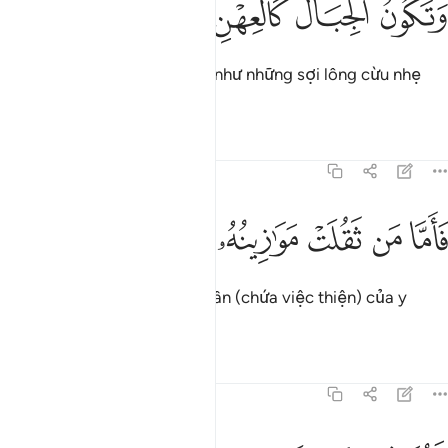
ﱴ
ﱵ
ﱶ
ﱷ
ﱸ
َتَكُونُ ٱلْجِبَالُ كَٱلْعِهْنِ ٱلْمَنفُوشِ ٥
Và những ngọn núi sẽ giống như những sợi lông cừu nhẹ
nhàng bay đi.
Tafsirs
Bài học
Suy ngẫm
101:6
ﱹ
ﱺ
اما من ثقلت موازينه ٦
ﱻ
ﱼ
ﱽ
َأَمَّا مَن ثَقُلَتْ مَوَٰزِينُهُۥ ٦
Vì vậy, đối với ai mà chiếc cân (chứa việc thiện) của y
nặng.
Tafsirs
Bài học
Suy ngẫm
101:7
هو في عيشة راضية ٧