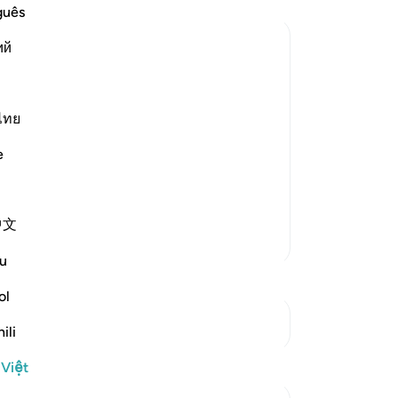
bầ
guês
sá
ий
“L
bầ
s, when They disowned Their
tin
ts, whom He commanded to disown the
Đấ
ไทย
distant themselves and separate from
họ
e
kỳ
Và
Mi
中文
-
R
Thêm các bản Tafsir
u
Gh
ol
Bạ
th
Xem các điểm giao nhau
ili
 Việt