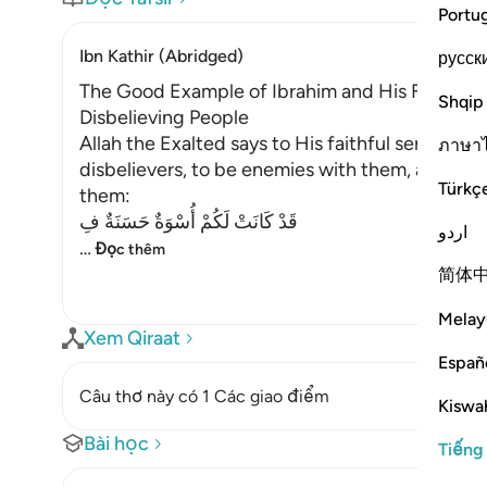
Portu
Ibn Kathir (Abridged)
русск
The Good Example of Ibrahim and His Follower
Shqip
Disbelieving People
Allah the Exalted says to His faithful servan
ภาษา
disbelievers, to be enemies with them, and to 
Türkç
them:
قَدْ كَانَتْ لَكُمْ أُسْوَةٌ حَسَنَةٌ فِ
اردو
…
Đọc thêm
简体
Melay
Xem Qiraat
Españ
Câu thơ này có 1 Các giao điểm
Kiswah
Bài học
Tiếng