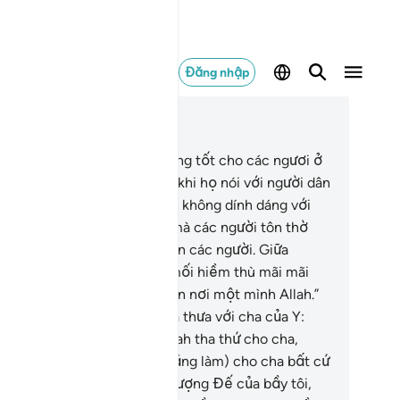
Đăng nhập
c trong ngữ cảnh
ơng 60, Trang 550, Juz 28
Thực sự đã có một tấm gương tốt cho các ngươi ở
i Ibrahim và những ai theo Y khi họ nói với người dân
a mình: “Quả thật, chúng tôi không dính dáng với
c người cũng như những gì mà các người tôn thờ
oài Allah. Chúng tôi phủ nhận các người. Giữa
úng tôi và các người sẽ có mối hiềm thù mãi mãi
o tới khi các người có đức tin nơi một mình Allah.”
oại trừ lời nói mà Ibrahim đã thưa với cha của Y:
on chắc chắn sẽ cầu xin Allah tha thứ cho cha,
ưng con không có (quyền năng làm) cho cha bất cứ
ều gì chống lại Allah. Lạy Thượng Đế của bầy tôi,