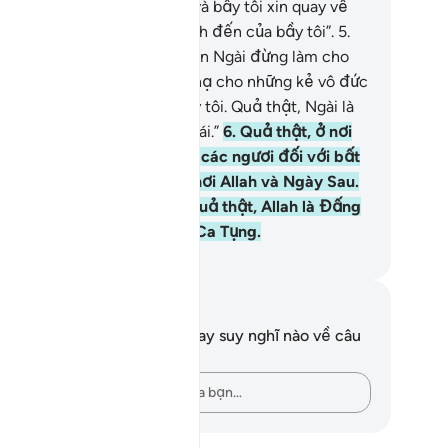
y tôi xin phó thác cho Ngài và bầy tôi xin quay về
m hối với Ngài và Ngài là đích đến của bầy tôi”.
5
.
ạy Thượng Đế của bầy tôi, xin Ngài đừng làm cho
y tôi thành đối tượng hành hạ cho những kẻ vô đức
, và xin Ngài tha thứ cho bầy tôi. Quả thật, Ngài là
ng Chí Tôn, Đấng Thông Thái.”
6
.
Quả thật, ở nơi
 có một tấm gương tốt cho các ngươi đối với bất
 ai hy vọng (điều tốt đẹp) nơi Allah và Ngày Sau.
 bất cứ ai quay lưng đi thì quả thật, Allah là Đấng
ễn Cần, Đấng Đáng Được Ca Tụng.
uwwad Center
i chú và suy ngẫm
n không có bất kỳ ghi chú hay suy nghĩ nào về câu
ơ này.
Hãy ghi lại những suy nghĩ của bạn…