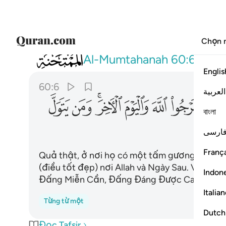
Chọn 
060
لقد كان لكم فيهم اسوة حسنة لمن كان يرجو الله 
Al-Mumtahanah
60:6
Englis
60:6
العربية
ﱈ
ﱉ
ﱊ
ﱋ
ﱌﱍ
ﱎ
ﱏ
বাংলা
ارسی
França
Quả thật, ở nơi họ có một tấm gương tốt cho 
(điều tốt đẹp) nơi Allah và Ngày Sau. Và bất cứ 
Indon
Đấng Miễn Cần, Đấng Đáng Được Ca Tụng.
Italia
Từng từ một
Dutch
Đọc Tafsir