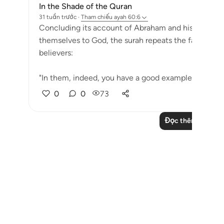
In the Shade of the Quran
31 tuần trước
·
Tham chiếu
ayah 60:6
Concluding its account of Abraham and his follower
themselves to God, the surah repeats the fact that 
believers:
"In them, indeed, you have a good example for every
0
0
73
Đọc thêm các bài 
Notes
placeholders
close