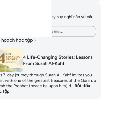
i chú và suy ngẫm
n không có bất kỳ ghi chú hay suy nghĩ nào về câu
ơ này.
Hãy ghi lại những suy nghĩ của bạn…
 hoạch học tập
4 Life-Changing Stories: Lessons
From Surah Al-Kahf
is 7-day journey through Surah Al-Kahf invites you
sit with one of the greatest treasures of the Quran, a
rah the Prophet (peace be upon him) d…
Bắt đầu
c tập