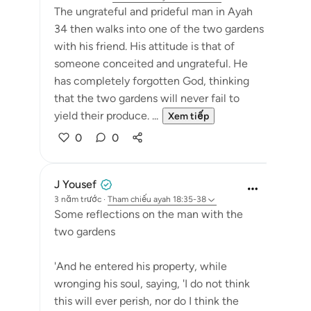
The ungrateful and prideful man in Ayah
34 then walks into one of the two gardens
with his friend. His attitude is that of
someone conceited and ungrateful. He
has completely forgotten God, thinking
that the two gardens will never fail to
yield their produce. ...
Xem tiếp
0
0
J Yousef
3 năm trước
·
Tham chiếu
ayah 18:35-38
Some reflections on the man with the
two gardens
'And he entered his property, while
wronging his soul, saying, 'I do not think
this will ever perish, nor do I think the