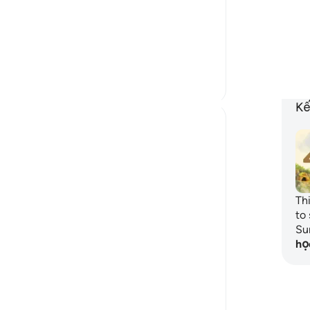
heedless? How can you turn them back
into pathways of remembrance?"
Gh
🕯️Day 3: The Man with the Two Gardens
Bạ
https://quran.com/learning-...
Xem tiếp
th
3
0
Kế
Deen Unraveled
31 tuần trước
·
Tham
ayah 12:76, 18:40, 18:98, 18:10, 18:35-
chiếu
36, 18:4-8
The "DNA" of Surah Al-Kahf
Th
Have you ever wondered why Surah Al-
to 
Su
Kahf tells these specific four stories? This
họ
Friday, I realized that the opening verses
(5–8) aren't just an introduction—they
are the "Thesis Statement" for every trial
(case studies) that follow...
Xem tiếp