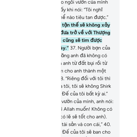
 được đông con cái.”
35
.
Y vào ngôi vườn của mình
tự làm bản thân mình sai quấy khi nói: “Tôi nghĩ
ng ngôi vườn này sẽ không thể nào tiêu tan được.”
.
“Và tôi cũng nghĩ rằng giờ tận thế sẽ không xảy
n. Và nếu tôi thực sự được đưa trở về với Thượng
 của mình thì chắc chắn tôi cũng sẽ tìm được
ều tốt đẹp hơn ngôi vườn này.”
37
.
Người bạn của
tranh luận với y, nói: “Phải chăng anh đã không có
c tin nơi Đấng đã tạo hóa ra anh từ đất bụi rồi từ
nh dịch rồi sau đó Ngài đã làm cho anh thành một
ười đàn ông hoàn chỉnh?!”
38
.
“Riêng đối với tôi thì
i là Allah, là Thượng Đế của tôi, tôi sẽ không Shirk
án ghép đối tác) với Thượng Đế của tôi bất kỳ ai.”
.
“Phải chi khi bước vào ngôi vườn của mình, anh nói:
asha-Allah! – Đây là những gì Allah muốn! Không có
c mạnh nào ngoài Allah (thì có lẽ sẽ tốt cho anh).
 anh thấy tôi ít hơn anh về tài sản và con cái,”
40
.
hì biết đâu (sau này) Thượng Đế của tôi sẽ ban cho