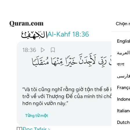
Chọn 
018
وما اظن الساعة قايمة ولين رددت الى ر
Al-Kahf
18:36
Englis
18:36
العربية
ﱔ
ﱕ
ﱖ
ﱗ
ﱘ
ﱙ
বাংলা
ارسی
França
“Và tôi cũng nghĩ rằng giờ tận thế sẽ không 
trở về với Thượng Đế của mình thì chắc chắn 
Indon
hơn ngôi vườn này.”
Italia
Từng từ một
Dutch
Đọc Tafsir