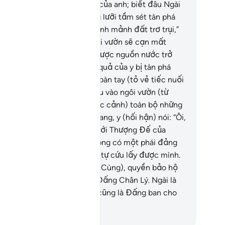
i thứ tốt đẹp hơn ngôi vườn của anh; biết đâu Ngài
 gửi từ trên trời xuống những lưỡi tầm sét tàn phá
ôi vườn của anh, biến nó thành mảnh đất trơ trụi,”
.
“Hoặc nguồn nước của ngôi vườn sẽ cạn mất
iến anh không thể nào tìm được nguồn nước trở
”
42
.
Thế rồi mùa màng trái quả của y bị tàn phá
n bộ, lúc đó, y xoa hai lòng bàn tay (tỏ vẻ tiếc nuối
 xót) cho những gì đã chi tiêu vào ngôi vườn (từ
ng sức và tiền bạc); và (trước cảnh) toàn bộ những
àn nho ngã rạp nằm ngổn ngang, y (hối hận) nói: “Ôi,
ải chi mình đã không Shirk với Thượng Đế của
nh!”
43
.
Và ngoài Allah, y không có một phái đảng
o giúp đỡ y và y cũng không tự cứu lấy được mình.
.
Ở kia (Ngày Phán Xét Cuối Cùng), quyền bảo hộ
ỉ thuộc về một mình Allah, Đấng Chân Lý. Ngài là
ng ban thưởng tốt nhất và cũng là Đấng ban cho
t quả cuối cùng tốt nhất.
uwwad Center