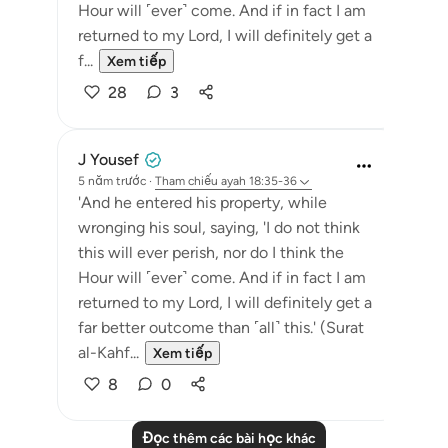
Hour will ˹ever˺ come. And if in fact I am
returned to my Lord, I will definitely get a
f...
Xem tiếp
28
3
J Yousef
5 năm trước
·
Tham chiếu
ayah 18:35-36
'And he entered his property, while
wronging his soul, saying, 'I do not think
this will ever perish, nor do I think the
Hour will ˹ever˺ come. And if in fact I am
returned to my Lord, I will definitely get a
far better outcome than ˹all˺ this.' (Surat
al-Kahf...
Xem tiếp
8
0
Đọc thêm các bài học khác