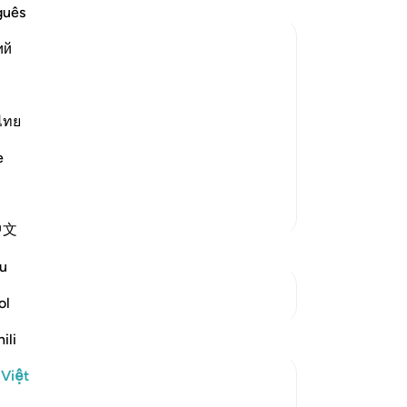
vì
guês
và 
ий
rằ
36
r Muslims
rogant to sit with the poor and weak
đế
Đế
ไทย
eir wealth and noble lineage, Allah
đi
 of whom Allah gave two gardens of g
…
e
y 
đứ
Thêm các bản Tafsir
ti
中文
ng
Ngà
u
(g
Xem các điểm giao nhau
39
ol
‘M
Suy ngẫm
ili
sứ
Nếu
 Việt
Khalisa M.
“T
8 tuần trước
·