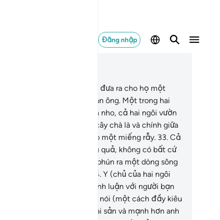
Đăng nhập
c trong ngữ cảnh
ơng 18, Trang 298, Juz 15
.
Và Ngươi (Muhammad) hãy đưa ra cho họ một
nh ảnh thí dụ về hai người đàn ông. Một trong hai
ợc TA ban cho hai ngôi vườn nho, cả hai ngôi vườn
ợc TA bao quanh bằng các cây chà là và chính giữa
i ngôi vườn được TA đặt cho một miếng rẫy.
33
.
Cả
i ngôi vườn đều xum xuê trĩu quả, không có bất cứ
t trái lép nào; và TA đã cho phún ra một dòng sông
ính giữa hai ngôi vườn đó.
34
.
Y (chủ của hai ngôi
ờn) được mùa trái quả. Y tranh luận với người bạn
a mình trong lúc trò chuyện, nói (một cách đầy kiêu
ạo): “Tôi nhiều hơn anh về tài sản và mạnh hơn anh