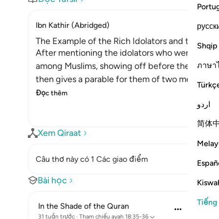
Portu
Ibn Kathir (Abridged)
русск
The Example of the Rich Idolators and the Poo
Shqip
After mentioning the idolators who were too ar
ภาษา
among Muslims, showing off before them with th
then gives a parable for them of two men, one
Türkç
Đọc thêm
اردو
简体
Xem Qiraat
Melay
Câu thơ này có 1 Các giao điểm
Españ
Bài học
Kiswah
Tiếng
In the Shade of the Quran
31 tuần trước
·
Tham chiếu
ayah 18:35-36