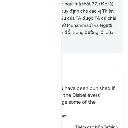
rời đi) một thời gian ngắn ngủi mà thôi.
77
.
(Đó là)
đường lối[2] (mà TA) đã quy định cho các vị Thiên
Sứ trong số các vị Thiên Sứ của TA được TA cử phái
đến trước Ngươi (Thiên Sứ Muhammad) và Ngươi
sẽ không tìm thấy sự thay đổi trong đường lối của
TA.
-
Ruwwad Center
Đọc Tafsir
Ibn Kathir (Abridged)
How the Prophet would have been punished if
He had given in at all to the Disbelievers'
Demands that He change some of the
Revelation
Allah tells us ho
…
Đọc thêm
Thêm các bản Tafsir