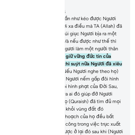
Đọc trong ngữ cảnh
Chương 17, Trang 289, Juz 15
73
.
Họ (người đa thần) gần như kéo được Ngươi
(Thiên Sứ Muhammad) rời xa điều mà TA (Allah) đã
mặc khải cho Ngươi và xúi giục Ngươi bịa ra một
điều khác chống lại TA. Và nếu được như thế thì
chắc chắn họ sẽ nhận Ngươi làm một người thân
tín.
74
.
Và nếu TA không giữ vững đức tin của
Ngươi (thêm kiên định) thì suýt nữa Ngươi đã xiêu
lòng nghe theo họ.
75
.
(Nếu Ngươi nghe theo họ)
thì chắc chắn TA đã cho Ngươi nếm gấp đôi hình
phạt ở đời này và gấp đôi hình phạt của Đời Sau,
rồi Ngươi không thể tìm ra ai đó giúp đỡ Ngươi
chống lại TA được.
76
.
Họ (Quraish) đã tìm đủ mọi
cách để trục xuất Ngươi khỏi vùng đất đó
(Makkah) (nhưng mọi kế hoạch của họ đều bất
thành), và nếu (họ thành công trong việc trục xuất
Ngươi) thì họ cũng chỉ được ở lại đó sau khi (Ngươi