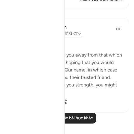
Bài học
In the Shade of the Quran
31 tuần trước
·
Tham chiếu
ayah 17:73-77
Vain Endeavours
They endeavour to tempt you away from that which
We have revealed to you, hoping that you would
invent something else in Our name, in which case
they would have made you their trusted friend.
Indeed, had We not given you strength, you might
ha...
Xem tiếp
1
0
293
Đọc thêm các bài học khác