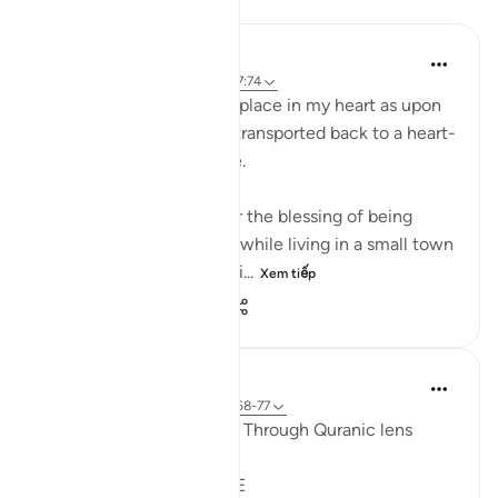
Suy ngẫm
Nadia L
2 năm trước
·
Tham chiếu
ayah 17:74
This ayah holds a special place in my heart as upon
reading it, I am instantly transported back to a heart-
warming moment in time.
I am not truly thankful for the blessing of being
raised in a Muslim family while living in a small town
with no Muslim communi...
Xem tiếp
17
8
73
Syaari Ab Rahman
năm ngoái
·
Tham chiếu
ayah 17:68-77
AL ISRAA SERIES ~ Gaza Through Quranic lens
Ayat 68 - 77
EXPELLING ARROGANCE