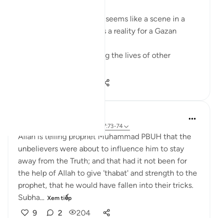
Losing all your 9 children seems like a scene in a
dramatic movie. Alas, it is a reality for a Gazan
doctor, Dr Alaa Al-Najjar.
While she was busy saving the lives of other
children...
Xem tiếp
8
2
140
Hossam
7 năm trước
·
Tham chiếu
ayah 17:73-74
Allah is telling prophet Muhammad PBUH that the
unbelievers were about to influence him to stay
away from the Truth; and that had it not been for
the help of Allah to give 'thabat' and strength to the
prophet, that he would have fallen into their tricks.
Subha...
Xem tiếp
9
2
204