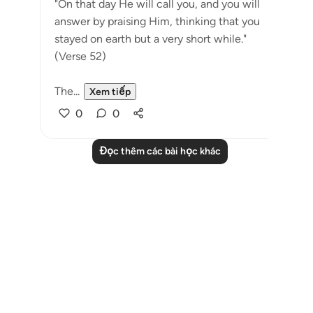
"On that day He will call you, and you will
answer by praising Him, thinking that you
stayed on earth but a very short while."
(Verse 52)
The...
Xem tiếp
0
0
Đọc thêm các bài học khác
Notes
placeholders