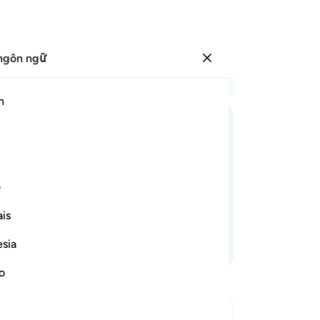
ngôn ngữ
Đăng nhập
Đọ
h
Chư
45
ﱦ
ﱧ
ﱨ
ﱩ
Qu
gi
ộ) rồi các người sẽ liền (đứng dậy)
tr
ف
y) các người cứ tưởng chừng mình sống
(Q
is
ng
Th
esia
Tiếp tục đọc
kh
liề
no
lã
ng