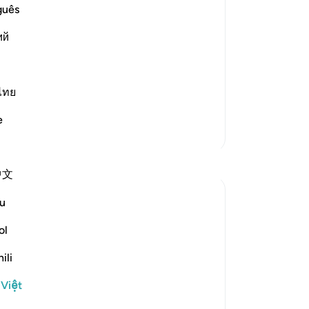
là 
guês
 after Death
mà
 very unlikely that the Resurrection will
ий
ng
Ng
Ng
arth. This was the view of Mujah
…
đư
ไทย
kh
e
vụ
Thêm các bản Tafsir
hó
Suy ngẫm
“D
中文
tr
ng
A Siddiqui
u
dự
6 năm trước
·
Tham chiếu
ayah 17:49-52
'On the Day He will call you, you will
tô
ol
˹instantly˺ respond by praising Him,
hó
ili
thinking you had remained ˹in the world˺
ng
only for a little while.'
vớ
 Việt
hã