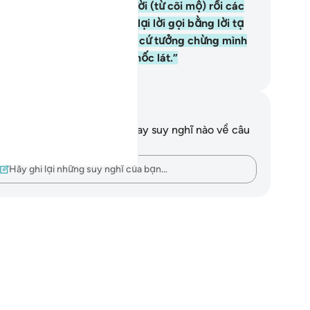
) Ngày mà Ngài gọi các người (từ cõi mộ) rồi các
ười sẽ liền (đứng dậy) đáp lại lời gọi bằng lời tạ
 Ngài và (khi ấy) các người cứ tưởng chừng mình
ng (ở trần gian) chỉ trong chốc lát.”
uwwad Center
i chú và suy ngẫm
n không có bất kỳ ghi chú hay suy nghĩ nào về câu
ơ này.
Hãy ghi lại những suy nghĩ của bạn…