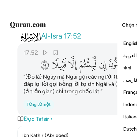
Chọn 
017
يوم يدعوكم فتستجيبون بحمده وتظ
Al-Isra
17:52
Englis
17:52
العربية
ﱪ
ﱫ
ﱬ
ﱭ
ﱮ
ﱯ
বাংলা
“(Đó là) Ngày mà Ngài gọi các người (từ cõi m
ارسی
đáp lại lời gọi bằng lời tạ ơn Ngài và (khi ấ
(ở trần gian) chỉ trong chốc lát.”
França
Indon
Từng từ một
Italia
Đọc Tafsir
Dutch
Ibn Kathir (Abridged)