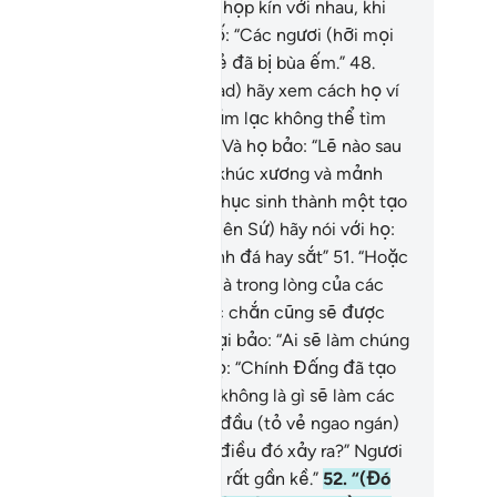
để tìm sơ hở) nhất là lúc họ họp kín với nhau, khi
 những kẻ sai quấy tuyên bố: “Các ngươi (hỡi mọi
ười) chỉ đang đi theo một kẻ đã bị bùa ếm.”
48
.
ươi (hỡi Thiên Sứ Muhammad) hãy xem cách họ ví
ươi, (đó là lý do khiến) họ lầm lạc không thể tìm
ợc lối (đến với chân lý).
49
.
Và họ bảo: “Lẽ nào sau
i chúng tôi trở thành những khúc xương và mảnh
n thì chúng tôi sẽ lại được phục sinh thành một tạo
a mới ư?!”
50
.
Ngươi (hỡi Thiên Sứ) hãy nói với họ:
ẫu cho các người có trở thành đá hay sắt”
51
.
“Hoặc
ở thành bất cứ vật thể nào mà trong lòng của các
ươi cho là lớn nhất (thì chắc chắn cũng sẽ được
ng cho sống lại.” Rồi họ sẽ lại bảo: “Ai sẽ làm chúng
i sống lại?” Ngươi hãy bảo họ: “Chính Đấng đã tạo
a các người ban đầu (từ cái không là gì sẽ làm các
ười sống lại).” Rồi họ sẽ lắc đầu (tỏ vẻ ngao ngán)
i Ngươi và hỏi: “Vậy khi nào điều đó xảy ra?” Ngươi
y bảo họ: “Ta e rằng điều đó rất gần kề.”
52
.
“(Đó