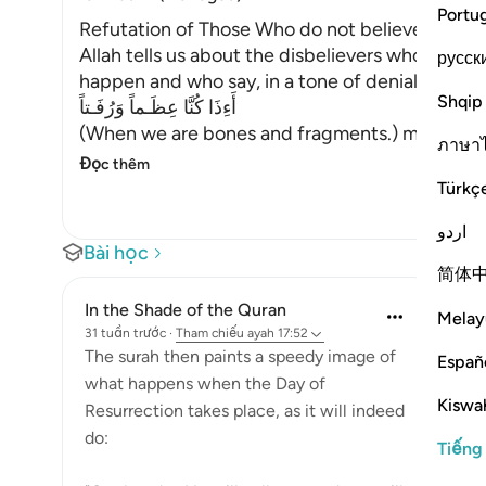
Portu
Refutation of Those Who do not believe in Life
Allah tells us about the disbelievers who think it
русск
happen and who say, in a tone of denial,
Shqip
أَءِذَا كُنَّا عِظَـماً وَرُفَـتاً
(When we are bones and fragments.) meaning e
ภาษา
Đọc thêm
Türkç
اردو
Bài học
简体
In the Shade of the Quran
Melay
31 tuần trước
·
Tham chiếu
ayah 17:52
The surah then paints a speedy image of
Españ
what happens when the Day of
Kiswah
Resurrection takes place, as it will indeed
do:
Tiếng