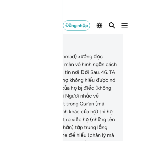
Đăng nhập
c trong ngữ cảnh
ơng 17, Trang 287, Juz 15
.
Khi Ngươi (Thiên Sứ Muhammad) xướng đọc
r’an, TA (Allah) đặt một bức màn vô hình ngăn cách
ữa Ngươi và những kẻ vô đức tin nơi Đời Sau.
46
.
TA
ùm kín con tim của họ khiến họ không hiểu được nó
ur’an) và TA làm cho đôi tai của họ bị điếc (không
he được lời hữu ích), nên khi Ngươi nhắc về
ượng Đế của Ngươi duy nhất trong Qur’an (mà
ông nhắc đến những thần linh khác của họ) thì họ
n quay lưng bỏ đi.
47
.
TA biết rõ việc họ (những tên
nh đạo của những người đa thần) tập trung lắng
he nó (Qur’an), họ không nghe để hiểu (chân lý mà