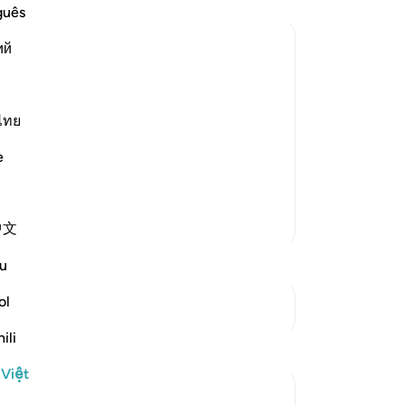
ra
guês
ch
ий
ch
nă
, refutation of Their Words, and Their
đi
esistance to and rejection of the truth,
nh
ไทย
cuse was, as they said:
qu
e
điề
ng
ch
Thêm các bản Tafsir
中文
hã
nh
u
xu
Nh
ol
Xem các điểm giao nhau
mà
ili
ph
Suy ngẫm
vị 
 Việt
lẽ
Sirotum Daud