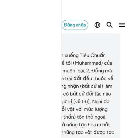
Đăng nhập
c trong ngữ cảnh
ơng 25, Trang 360, Juz 18
Hồng phúc thay Đấng đã ban xuống Tiêu Chuẩn
ân biệt phúc tội cho người bề tôi (Muhammad) của
ài để Y làm vị cảnh báo cho muôn loài.
2
.
Đấng mà
yền thống trị các tầng trời và trái đất đều thuộc về
êng một mình Ngài, Ngài không nhận (bất cứ ai) làm
n trai và Ngài cũng không hề có bất cứ đối tác nào
a sẻ cùng Ngài trong việc ngự trị (vũ trụ); Ngài đã
o hóa vạn vật và định cho mỗi vật với mức lượng
ất định.
3
.
(Những kẻ thờ đa thần) tôn thờ ngoài
ài các thần linh không có khả năng tạo hóa ra bất
 thứ gì và chính chúng lại là những tạo vật được tạo