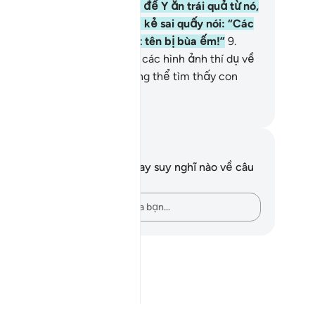
ặc Y phải có một ngôi vườn để Y ăn trái quả từ nó,
hế mới là hợp lý)!” Và những kẻ sai quấy nói: “Các
ười chỉ đang nghe theo một tên bị bùa ếm!”
9
.
ươi hãy xem cách họ đưa ra các hình ảnh thí dụ về
ươi. Họ đã lầm lạc nên không thể tìm thấy con
ờng (đúng đắn).
uwwad Center
i chú và suy ngẫm
n không có bất kỳ ghi chú hay suy nghĩ nào về câu
ơ này.
Hãy ghi lại những suy nghĩ của bạn…