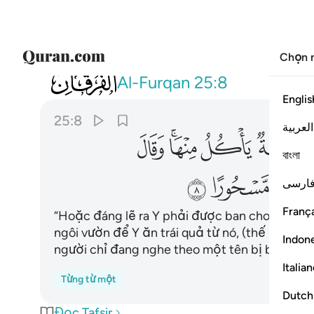
Chọn 
025
او يلقى اليه كنز او تكون له جنة ياكل من
Al-Furqan
25:8
Englis
25:8
العربية
ﲚ
ﲛ
ﲜﲝ
ﲞ
বাংলা
ﲤ
ﲥ
ارسی
França
“Hoặc đáng lẽ ra Y phải được ban cho một kh
ngôi vườn để Y ăn trái quả từ nó, (thế mới là h
Indon
người chỉ đang nghe theo một tên bị bùa ếm!
Italia
Từng từ một
Dutch
Đọc Tafsir