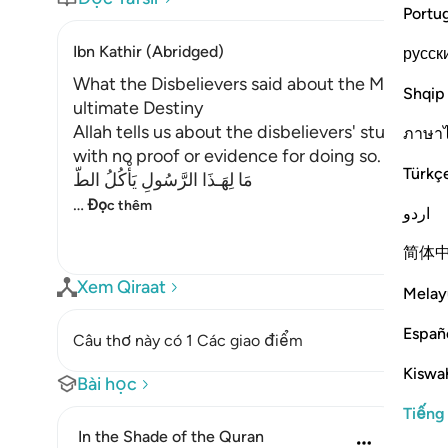
Portu
Ibn Kathir (Abridged)
русск
What the Disbelievers said about the Messenger 
Shqip
ultimate Destiny
Allah tells us about the disbelievers' stubborn r
ภาษา
with no proof or evidence for doing so. Their ex
Türkç
مَا لِهَـذَا الرَّسُولِ يَأْكُلُ الطّ
…
Đọc thêm
اردو
简体
Xem Qiraat
Melay
Españ
Câu thơ này có 1 Các giao điểm
Kiswah
Bài học
Tiếng
In the Shade of the Quran