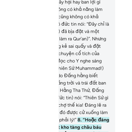
, chúng không có khả năng gây hại hay ban lợi gì
o bản thân chúng, chúng không có khả năng làm
o chết hay làm cho sống và cũng không có khả
ng phục sinh.
4
.
Những kẻ vô đức tin nói: “Đây chỉ là
ều dối trá mà Y (Muhammad) đã bịa đặt và một
óm người nào đó đã giúp Y (làm ra Qur’an)”. Nhưng
ả thật họ mới chính là những kẻ sai quấy và đặt
u dối trá.
5
.
Họ bảo: “Chỉ là chuyện cổ tích của
ười xưa được viết lại và đã đọc cho Y nghe sáng
iều mà thôi!”
6
.
Ngươi (hỡi Thiên Sứ Muhammad!)
y nói với họ: “Nó (Qur’an) là do Đấng hằng biết
ững điều bí mật trong các tầng trời và trái đất ban
ống. Ngài đích thực là Đấng Hằng Tha Thứ, Đấng
ân Từ.”
7
.
Họ (những kẻ vô đức tin) nói: “Thiên Sứ gì
 ăn thức ăn và đi rong giữa chợ thế kia! Đáng lẽ ra
ải có một vị Thiên Thần nào đó được cử xuống làm
cảnh báo cùng với Y thì mới phải lý!”
8
.
“Hoặc đáng
 ra Y phải được ban cho một kho tàng châu báu