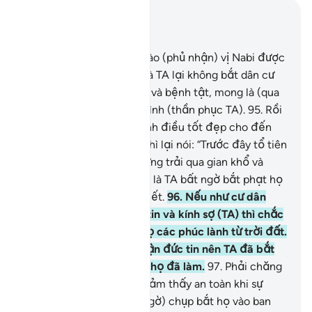
Đọc trong ngữ cảnh
Chương 7, Trang 163, Juz 9
94
.
Không một thị trấn nào (phủ nhận) vị Nabi được
TA cử phái đến với họ mà TA lại không bắt dân cư
của nó nếm trải đau khổ và bệnh tật, mong là (qua
sự việc đó) họ biết hạ mình (thần phục TA).
95
.
Rồi
TA đã thay điều xấu thành điều tốt đẹp cho đến
khi họ được hưng thịnh thì lại nói: “Trước đây tổ tiên
của chúng tôi cũng đã từng trải qua gian khổ và
sung sướng thế này.” Thế là TA bất ngờ bắt phạt họ
trong lúc họ không hay biết.
96
.
Nếu như cư dân
của các thị trấn có đức tin và kính sợ (TA) thì chắc
chắn TA đã mở ra cho họ các phúc lành từ trời đất.
Tuy nhiên, họ đã phủ nhận đức tin nên TA đã bắt
phạt họ về những gì mà họ đã làm.
97
.
Phải chăng
cư dân của các thị trấn cảm thấy an toàn khi sự
trừng phạt của TA (bất ngờ) chụp bắt họ vào ban