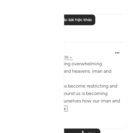
0
0
Đọc thêm các bài học khác
Suy ngẫm
Sarah R
5 năm trước
·
Tham chiếu
ayah 7:96
The ingredients to receiving overwhelming
blessings from the earth and heavens: iman and
taqwa.
When we feel that life has become restricting and
counting the blessings around us is becoming
difficult, we should ask ourselves how our iman and
taqwa is doing. ...
Xem tiếp
10
1