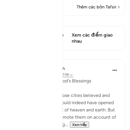
Thêm các bản Tafsir
Xem Qiraat
Câu thơ này có 1 Các giao
Xem các điểm giao
điểm
nhau
Bài học
In the Shade of the Quran
31 tuần trước
·
Tham chiếu
ayah 7:96
A Sure Way to Receive God's Blessings
"Yet had the people of those cities believed and
been God-fearing, We would indeed have opened
up for them blessings out of heaven and earth. But
they disbelieved, so We smote them on account of
what they had been doing....
Xem tiếp