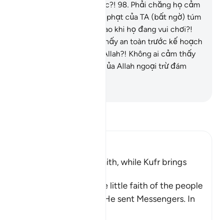
đêm lúc họ đang say giấc?!
98
.
Phải chăng họ cảm
thấy an toàn khi sự trừng phạt của TA (bất ngờ) túm
bắt họ lúc mặt trời lên cao khi họ đang vui chơi?!
99
.
Phải chăng họ cảm thấy an toàn trước kế hoạch
(trừng phạt bí mật) của Allah?! Không ai cảm thấy
an toàn trước kế hoạch của Allah ngoại trừ đám
người thua thiệt.
-
Ruwwad Center
Đọc Tafsir
Ibn Kathir (Abridged)
Blessings come with Faith, while Kufr brings
Torment
Allah mentions here the little faith of the people
of the towns to whom He sent Messengers. In
ano
…
Đọc thêm