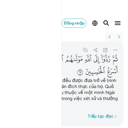
Đăng nhập
Switch Quran.com to
English
ثم ردوا الى الله مولا
Al-An'am
6:62
6:62
ﱬ
ﱭ
ﱮ
ﱯ
ﱰ
ﱱﱲ
ﱳ
ﱴ
ﱵ
ﱶ
ﱷ
ﱸ
ﱹ
Sau đó, (tất cả linh hồn) đều được đưa trở về trình
diện Allah, Đấng Chủ Nhân đích thực của họ. Quả
thật, mọi phán quyết đều thuộc về một mình Ngài
và Ngài rất nhanh chóng trong việc xét xử và thưởng
phạt.
Từng từ một
Tiếp tục đọc