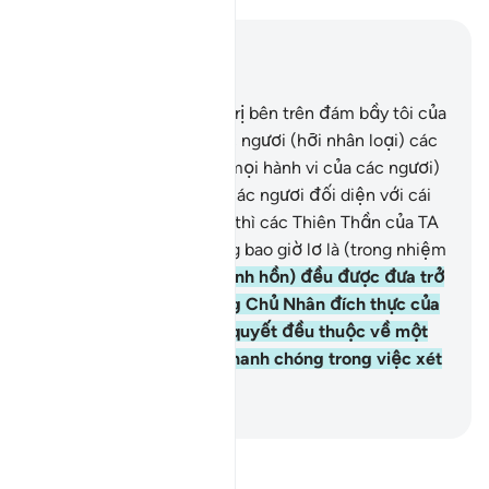
Đọc trong ngữ cảnh
Chương 6, Trang 135, Juz 7
61
.
Ngài là Đấng Thống Trị bên trên đám bầy tôi của
Ngài và Ngài gởi đến các ngươi (hỡi nhân loại) các
vị Thiên Thần ghi chép (mọi hành vi của các ngươi)
cho đến khi ai đó trong các ngươi đối diện với cái
chết (lúc y hết tuổi thọ) thì các Thiên Thần của TA
sẽ bắt hồn y và Họ không bao giờ lơ là (trong nhiệm
vụ).
62
.
Sau đó, (tất cả linh hồn) đều được đưa trở
về trình diện Allah, Đấng Chủ Nhân đích thực của
họ. Quả thật, mọi phán quyết đều thuộc về một
mình Ngài và Ngài rất nhanh chóng trong việc xét
xử và thưởng phạt.
-
Ruwwad Center
Đọc Tafsir