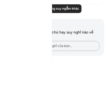
Đọc thêm những suy ngẫm khác
Ghi chú và suy ngẫm
Bạn không có bất kỳ ghi chú hay suy nghĩ nào về
câu thơ này.
Hãy ghi lại những suy nghĩ của bạn…
Notes
placeholders
close