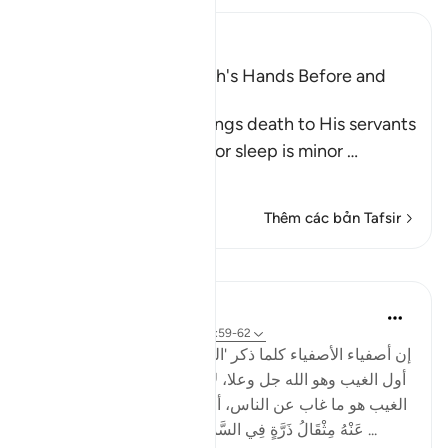
Ibn Kathir (Abridged)
The Servants are in Allah's Hands Before and
After Death
Allah states that He brings death to His servants
in their sleep at night, for sleep is minor
…
Đọc thêm
Thêm các bản Tafsir
Bài học
Salah Soltan
6 năm trước
·
Tham chiếu
ayah 6:59-62
إن أصفياء الأصفياء كلما ذكر 'الغيب' ذابت قلوبهم شوقاً إلى
أول الغيب وهو الله جل وعلا، لأنه وحده ' عَلَّامُ الْغُيُوبِ' وأن
الغيب هو ما غاب عن الناس، أما ربنا سبحانه فإنه ' لَا يَعْزُبُ
عَنْهُ مِثْقَالُ ذَرَّةٍ فِي السَّمَاوَاتِ وَلَا فِي الْأَرْضِ'، ' عَالِمُ ...