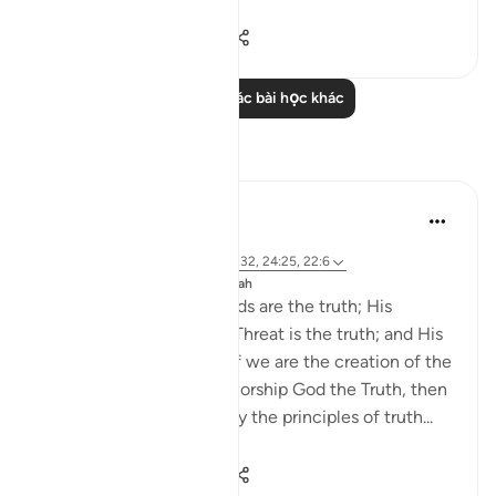
Xem tiếp
2
0
222
Đọc thêm các bài học khác
Suy ngẫm
J Yousef
8 năm trước
·
Tham chiếu
ayah 23:116, 6:62, 10:32, 24:25, 22:6
Đăng trong
The 99 Names of Allah
God is the Truth; His Words are the truth; His
Promise is the truth; His Threat is the truth; and His
Acts are the truth. Thus if we are the creation of the
Ultimate Truth, and we worship God the Truth, then
we have to live this life by the principles of truth...
Xem tiếp
4
0
681