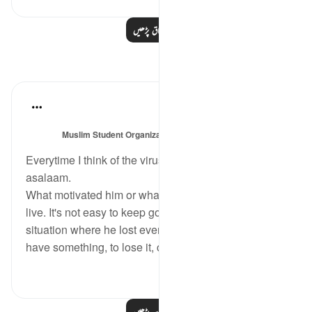
مزید اسباق پڑھیں
مظاہر
Sajid Bhutta
6 years ago
·
حوالہ
آیت 41:38-43
میں پوسٹ کیا
Muslim Student Organization & Women in Islam
گیا
CCNY
Everytime I think of the virus I think of Ayyub alahi
asalaam.
What motivated him or what kept him keep his will to
live. It's not easy to keep going especially with his
situation where he lost everything. It hurts more if you
have something, to lose it, comp...
مزید دیکھیں
3
5
مزید مظاہر پڑھیں