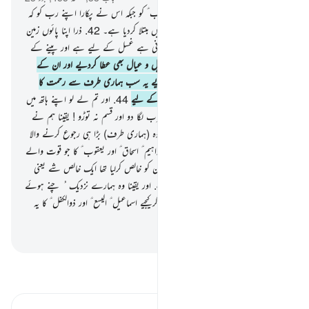
41
.
اور ذرا یاد کیجیے ہمارے بندے ایوب ؑ کو جبکہ اس نے پکارا اپنے رب کو کہ
مجھے شیطان نے شدید بیماری اور تکلیف میں مبتلا کردیا ہے۔
42
.
ذرا اپنا پائوں زمین
پر مارو یہ (چشمہ جو جاری ہوا ہے) ٹھنڈا پانی ہے غسل کے لیے ہے اور پینے کے
لیے۔
43
.
اور ہم نے اسے اس کے اہل و عیال بھی عطا کردیے اور ان کے
ساتھ ویسے ہی (اہل و عیال) مزید بھی دیے یہ سب ہماری طرف سے رحمت کا
مظہر تھا اور یاددہانی تھی ہوش مند لوگوں کے لیے
44
.
اور تم لے لو اپنے ہاتھ میں
تنکوں کا ایک ُ مٹھا تو اس سے ایک ضرب لگا دو اور قسم نہ توڑو ! یقینا ہم نے
اسے صابر پایا بہت ہی خوب بندہ۔ یقینا وہ (ہماری طرف) بڑا ہی رجوع کرنے والا
تھا
45
.
اور تذکرہ کیجیے ہمارے بندوں ابراہیم ؑ اسحاق ؑ اور یعقوب ؑ کا جو قوت والے
اور بصیرت والے تھے۔
46
.
ہم نے ان کو خالص کرلیا تھا ایک خالص شے یعنی
آخرت کے گھر کی یاد دہانی کے لیے
47
.
اور یقینا وہ ہمارے نزدیک ُ چنے ہوئے
اور نیک لوگوں میں سے ہیں۔
48
.
اور ذکرکیجیے اسماعیل ؑ الیسع ؑ اور ذوالکفل ؑ کا یہ
سب بھی بہت عمدہ لوگوں میں سے تھے۔
-
بیان القرآن (ڈاکٹر اسرار احمد)
تفسیر پڑھیں