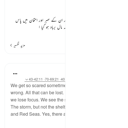
تفسیر ابنِ کثیر
ایوب علیہ السلام اور ان کا صبر ٭٭
ایوب علیہ السلام کا ذکر ہو رہا ہے اور ان کے صبر اور امتحان میں پاس
ہونے کی تعریف بیان ہو رہی ہے کہ مال برباد ہو گیا ا
…
مزید پڑھیں
مزید تفسیر
اسباق
Yasmin Mogahed
5 years ago
·
حوالہ
آیت 41:38-44، 40:28، 69:21-70، 42:11-43
We get so scared sometimes. Afraid of all that can go
wrong. All that can be lost. But in our debilitating fear,
we lose focus. We see the sickness, but not the cure.
The storm, but not the shelter. Yes, there are armies
and Red Seas. Yes, there are flames. Bu...
مزید دیکھیں
6
56