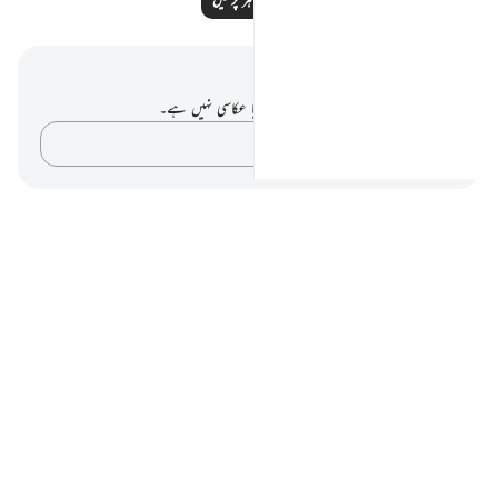
نوٹس اور عکاسی۔
آپ کے پاس اس آیت پر کوئی نوٹ یا عکاسی نہیں ہے۔
اپنے خیالات کو پکڑو…
Notes
placeholders
close