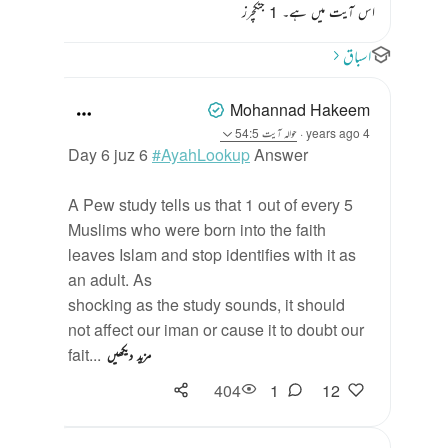
اس آیت میں ہے۔ 1 جنکچرز
اسباق
Mohannad Hakeem
4 years ago
·
حوالہ
آیت 54:5
Day 6 juz 6
#AyahLookup
Answer
A Pew study tells us that 1 out of every 5
Muslims who were born into the faith
leaves Islam and stop identifies with it as
an adult. As
shocking as the study sounds, it should
not affect our iman or cause it to doubt our
fait...
مزید دیکھیں
404
1
12