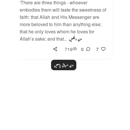
'There are three things - whoever
embodies them will taste the sweetness of
faith: that Allah and His Messenger are
more beloved to him than anything else;
that he only loves whom he loves for
Allah’s sake; and that...
مزید دیکھیں
719
0
7
مزید اسباق پڑھیں
Notes
placeholders
close