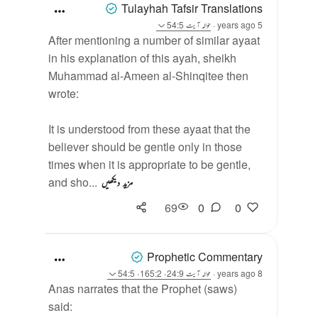
Tulayhah Tafsir Translations
5 years ago
·
حوالہ
آیت 54:5
After mentioning a number of similar ayaat
in his explanation of this ayah, sheikh
Muhammad al-Ameen al-Shinqitee then
wrote:
It is understood from these ayaat that the
believer should be gentle only in those
times when it is appropriate to be gentle,
and sho...
مزید دیکھیں
69
0
0
Prophetic Commentary
8 years ago
·
حوالہ
آیت 24:9، 165:2، 54:5
Anas narrates that the Prophet (saws)
said: