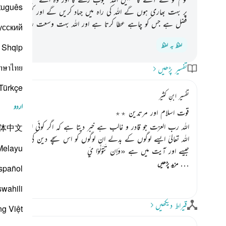
tuguês
پر بہت بھاری ہوں گے اللہ کی راہ میں جہاد کریں گے اور کسی ملامت کر
فضل ہے جس کو چاہے عطا کرتا ہے اور اللہ بہت وسعت رکھنے والا سب
усский
لفظ بہ لفظ
Shqip
าษาไทย
تفسیر پڑھیں
Türkçe
تفسیر ابنِ کثیر
اردو
قوت اسلام اور مرتدین ٭٭
اللہ رب العزت جو قادر و غالب ہے خبر دیتا ہے کہ اگر کوئی اس پاک دی
体中文
اللہ تعالیٰ ایسے لوگوں کے بدلے ان لوگوں کو اس سچے دین کی خدمت پر
Melayu
جیسے اور آیت میں ہے
«وَإِن تَتَوَلَّوْا يَ
…
مزید پڑھیں
spañol
swahili
قیراط دیکھیں
ng Việt