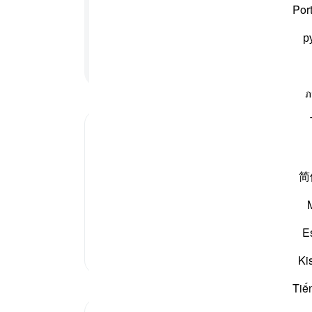
نوٹس
Por
نے والے کی ملامت کا کوئی خوف نہیں کریں گے یہ اللہ کا
آپ ک
 کچھ جاننے والا ہے۔
р
پڑھنا جاری رکھیں
ภ
ن سے مرتد ہو جائے تو وہ اسلام کی قوت گھٹا نہیں دے گا،
简
 مامور کرے گا، جو ان سے ہر حیثیت میں اچھے ہوں گے۔
E
مزید تفسیر
Ki
Tiế