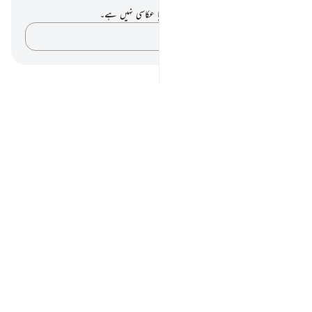
آپ کے پاس اس آیت پر کوئی نوٹ یا عکاسی نہیں ہے۔
اپنے خیالات کو پکڑو…
Notes
placeholders
close