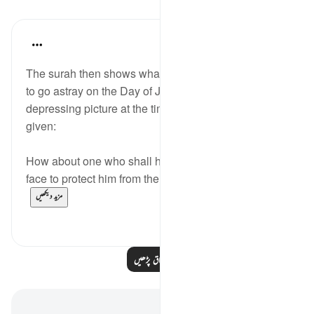
اسباق
In the Shade of the Quran
31 weeks ago
·
حوالہ
آیت 24:39
The surah then shows what awaits those who chose
to go astray on the Day of Judgement. It paints a very
depressing picture at the time when results are
given:
How about one who shall have nothing but his bare
face to protect him from the awful suffering on Re...
مزید دیکھیں
0
0
مزید اسباق پڑھیں
نوٹس اور عکاسی۔