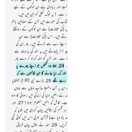
اپنے رب کی طرف سے نور پر ہے تو ہلاکت اور بربادی ہے ان لوگوں کے لیے
جن کے دل سخت ہوگئے ہیں اللہ کے ذکر سے۔ ! یہ لوگ کھلی گمراہی میں ہیں۔
23
.
اللہ نے بہترین کلام نازل کیا ہے کتاب کی صورت میں جس کے مضامین باہم
مشابہ ہیں اور بار بار دہرائے گئے ہیں اس (کی تلاوت) سے ان لوگوں کے رونگٹے
کھڑے ہوجاتے ہیں جو اپنے رب سے ڈرتے ہیں۔ اس (کی تلاوت) سے ان
لوگوں کے رونگٹے کھڑے ہوجاتے ہیں جو اپنے رب سے ڈرتے ہیں۔ پھر ان کی
کھالیں اور ان کے دل اللہ کی یاد کے لیے نرم پڑجاتے ہیں یہ اللہ کی ہدایت ہے
جس سے وہ ہدایت بخشتا ہے جس کو چاہتا ہے۔ اور جس کو اللہ گمراہ کر دے پھر
اس کے لیے کوئی ہدایت دینے والا نہیں۔
24
.
بھلا وہ شخص جو اپنے چہرے پر
روکے گا بدترین عذاب قیامت کے دن ! اور کہہ دیا جائے گا ان ظالموں سے کہ
اب چکھو مزہ اس کا جو کچھ کمائی تم کرتے رہے تھے
25
.
(اے نبی ﷺ !) جھٹلایا
تھا انہوں نے بھی جو ان سے پہلے تھے تو ان پر آن دھمکا عذاب وہاں سے جہاں
سے انہیں گمان تک نہیں تھا۔
26
.
تو اللہ نے انہیں دنیا کی زندگی میں رسوائی کا مزہ
چکھا دیا اور آخرت کا عذاب تو بہت بڑا ہے۔ کاش کہ انہیں معلوم ہوتا !
27
.
اور
ہم نے انسانوں کے لیے اس قرآن میں ہر قسم کی مثالیں بیان کردی ہیں شاید کہ
وہ سبق حاصل کریں۔
28
.
(ہم نے اسے بنا دیا ہے) قرآن عربی اس میں کوئی کجی
نہیں ہے شاید کہ وہ تقویٰ کی روش اختیار کریں۔
29
.
اللہ نے مثال بیان فرمائی
ہے ایک شخص کی جس میں بہت سے آپس میں ضد رکھنے والے آقا شریک ہیں اور