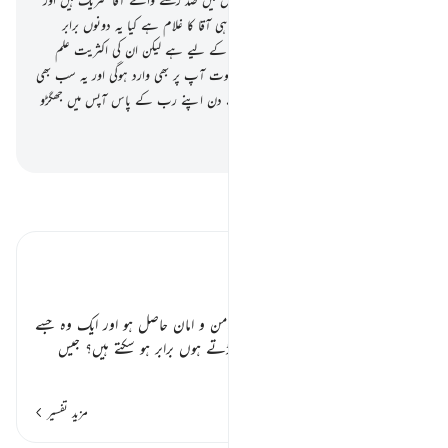
ایک وہ شخص ہے جو پورے طور پر ایک ہی آقا کا غلام ہے کیا یہ دونوں برابر
ہوسکتے ہیں مثال میں ؟ کل ُ تعریف اللہ کے لیے ہے لیکن ان کی اکثریت علم
نہیں رکھتی
30
.
(اے نبی ﷺ !) یقینا موت آپ پر بھی وارد ہوگی اور یہ سب بھی
مرنے والے ہیں
31
.
پھر تم قیامت کے دن اپنے رب کے پاس آپس میں جھگڑو
گے
-
بیان القرآن (ڈاکٹر اسرار احمد)
تفسیر پڑھیں
تفسیر ابنِ کثیر
روزِ قیامت کا احوال ٭٭
ایک وہ جسے اس ہنگامہ خیز دن میں امن و امان حاصل ہو اور ایک وہ جسے
اپنے منہ پر عذاب کے تھپڑ کھانے پڑتے ہوں برابر ہو سکتے ہیں؟ جیس
…
مزید پڑھیں
مزید تفسیر