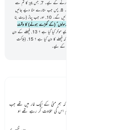
کرتے ہیں۔
6
.
عذر کے طور پر یا خبردار کرنے کے لیے۔
7
.
جس چیز کا تم سے
وعدہ کیا جا رہا ہے وہ واقع ہو کر رہے گی۔
8
.
پس جب ستارے مٹا دیے جائیں
گے۔
9
.
اور جب آسمان میں شگاف پڑجائیں گے۔
10
.
اور جب پہاڑ (ریت بنا
کر) اُڑا دیے جائیں گے۔
11
.
اور جب رسولوں ؑ (کے کھڑے ہونے) کا وقت
آپہنچے گا۔
12
.
(یہ معاملہ) کس دن کے لیے موخر کیا گیا ہے ؟
13
.
فیصلے کے دن
کے لیے۔
14
.
اور تم لوگ کیا سمجھتے ہو کہ فیصلے کا دن کیا ہے ؟
15
.
(ہلاکت
اور) بربادی ہے اس دن جھٹلانے والوں کے لیے۔
-
بیان القرآن (ڈاکٹر اسرار احمد)
تفسیر پڑھیں
تفسیر ابنِ کثیر
تفسیر سورۃ المرسلات:
ابن مسعود رضی اللہ عنہ فرماتے ہیں کہ ہم منیٰ کے ایک غار میں تھے جب
یہ سورت اتری نبی
صلی اللہ علیہ وسلم
اس کی تلاوت کر رہے تھے او
…
مزید پڑھیں
مزید تفسیر