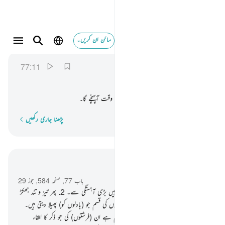
سائن ان کریں۔
واذا الرسل اقتت ١١
المرسلات
77:11
77:11
وَاِذَا
الرُّسُلُ
اُقِّتَتْ
اور جب رسولوں ؑ (کے کھڑے ہونے) کا وقت آپہنچے گا۔
پڑھنا جاری رکھیں
لفظ بہ لفظ
سیاق و سباق میں پڑھیں
باب 77, صفحہ 584, جوز 29
1
.
قسم ہے ان ہوائوں کی جو چلائی جاتی ہیں بڑی آہستگی سے۔
2
.
پھر تیز و تند جھکڑ
ّکی صورت میں چلتی ہیں۔
3
.
اور ان ہوائوں کی قسم جو (بادلوں کو) پھیلا دیتی ہیں۔
4
.
پھر تقسیم کرتی ہیں جدا جدا۔
5
.
پھر قسم ہے ان (فرشتوں) کی جو ذکر کا القاء