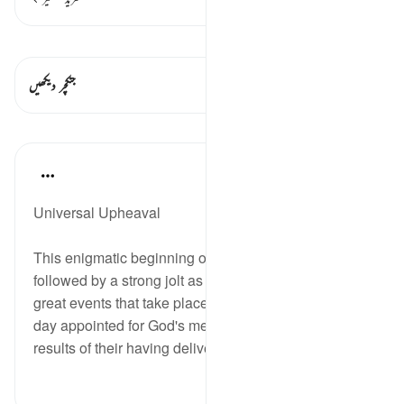
قیراط دیکھیں
اس آیت میں ہے۔ 1 جنکچرز
جنکچر دیکھیں
اسباق
In the Shade of the Quran
31 weeks ago
·
حوالہ
آیت 8:77-19
Universal Upheaval
This enigmatic beginning of Verses 1-7 is now
followed by a strong jolt as we are shown images of
great events that take place in the universe on the
day appointed for God's messengers to present the
results of their having delivered the di...
مزید دیکھیں
0
0