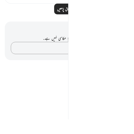
مزید اسباق پڑھیں
نوٹس اور عکاسی۔
آپ کے پاس اس آیت پر کوئی نوٹ یا عکاسی نہیں ہے۔
اپنے خیالات کو پکڑو…
Notes
placeholders
close