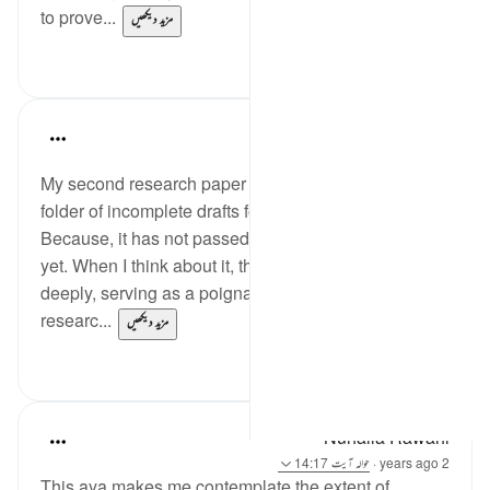
to prove...
مزید دیکھیں
1
16
Iraj Marjan
last year
·
حوالہ
آیت 14:17
My second research paper has been lingering in the
folder of incomplete drafts for over a year and a half.
Because, it has not passed my own critical review
yet. When I think about it, this verse resonates
deeply, serving as a poignant reminder: if my
researc...
مزید دیکھیں
2
19
Nuhaila Rawahi
2 years ago
·
حوالہ
آیت 14:17
This aya makes me contemplate the extent of