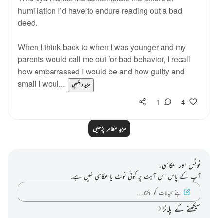
humiliation I’d have to endure reading out a bad
deed.
When I think back to when I was younger and my
parents would call me out for bad behavior, I recall
how embarrassed I would be and how guilty and
small I woul...
مزید دیکھیں
1
4
مزید مظاہر پڑھیں
نوٹس اور عکاسی۔
آپ کے پاس اس آیت پر کوئی نوٹ یا عکاسی نہیں ہے۔
اپنے خیالات کو پکڑو…
سیکھنے کے پلانز