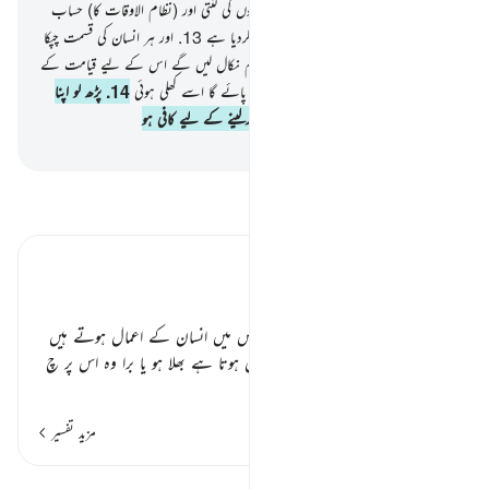
اپنے رب کا فضل اور تاکہ تم جان لو سالوں کی گنتی اور (نظام الاوقات کا) حساب
اور ہرچیز کو ہم نے کھول کھول کر بیان کردیا ہے
13
.
اور ہر انسان کی قسمت چپکا
دی ہے ہم نے اس کی گردن میں اور ہم نکال لیں گے اس کے لیے قیامت کے
روز (اسے) ایک کتاب (کی شکل میں) وہ پائے گا اسے کھلی ہوئی
14
.
پڑھ لو اپنا
اعمال نامہ ! آج تم خود ہی اپنا حساب کرلینے کے لیے کافی ہو
-
بیان القرآن (ڈاکٹر اسرار احمد)
تفسیر پڑھیں
تفسیر ابنِ کثیر
انسان کے اعمال ٭٭
اوپر کی آیتوں میں زمانے کا ذکر کیا جس میں انسان کے اعمال ہوتے ہیں
اب یہاں فرمایا ہے کہ اس کا جو عمل ہوتا ہے بھلا ہو یا برا وہ اس پر چ
…
مزید پڑھیں
مزید تفسیر
اسباق