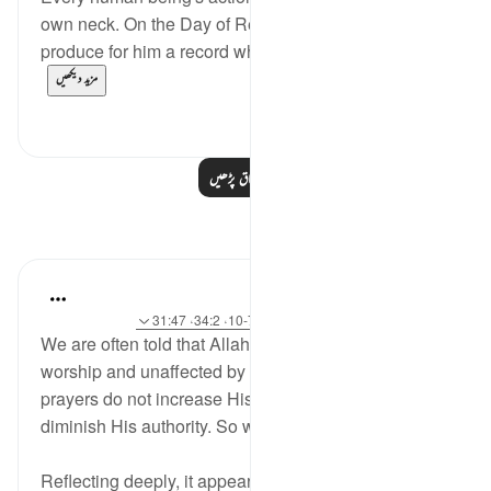
own neck. On the Day of Resurrection We shall
produce for him a record which he will find wide o...
مزید دیکھیں
0
0
مزید اسباق پڑھیں
مظاہر
Salihu Abba
22 weeks ago
·
حوالہ
آیت 14:17، 7:91-10، 34:2، 31:47
We are often told that Allah is needless of our
worship and unaffected by our disobedience. Our
prayers do not increase His kingdom, nor do our sins
diminish His authority. So why were we created?
Reflecting deeply, it appears that the purpose is not