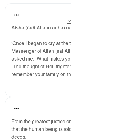
Waleed Basyouni
5 years ago
·
حوالہ
آیت 12:36، 14:17
Aisha (radi Allahu anha) narrated:
'Once I began to cry at the thought of Hell. The
Messenger of Allah (sal Allahu alaihi wa sallam)
asked me, ‘What makes you cry?’ and I answered,
‘The thought of Hell frightened me. Will you
remember your family on the Day ...
مزید دیکھیں
4
27
Abu Bakr Zoud
5 years ago
·
حوالہ
آیت 14:17
From the greatest justice on the Day of Judgment, is
that the human being is told to be a judge of his own
deeds.