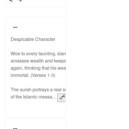
اسباق
In the Shade of the Quran
31 weeks ago
·
حوالہ
آیت 1:104-9
Despicable Character
Woe to every taunting, slandering backbiter, who
amasses wealth and keeps counting it again and
again, thinking that his wealth will make him
immortal. (Verses 1-3)
The surah portrays a real scene from the early days
of the Islamic messa...
مزید دیکھیں
0
0
Salah Soltan