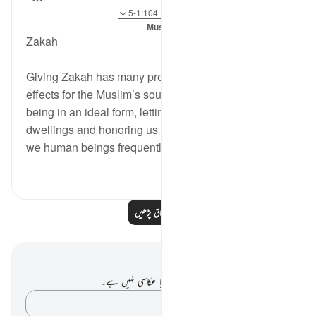
3 years ago
·
حوالہ
آیت 103:9، 8:100، 1:104-5
میں پوسٹ کیا گیا
Muslim American Society
Zakah
Giving Zakah has many preventative and restorative
effects for the Muslim’s soul. God created the human
being in an ideal form, letting us live in the finest of
dwellings and honoring us to the highest degree. But
we human beings frequently disgrace our...
مزید دیکھیں
0
20
مزید اسباق پڑھیں
نوٹس اور عکاسی۔
آپ کے پاس اس آیت پر کوئی نوٹ یا عکاسی نہیں ہے۔
اپنے خیالات کو پکڑو…