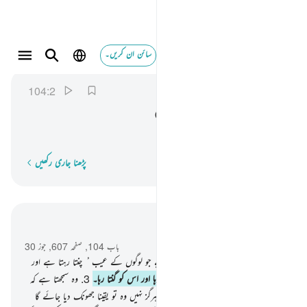
سائن ان کریں۔
الذي جمع مالا وعدده ٢
الهمزة
104:2
104:2
لَّذِیْ
جَمَعَ
مَالًا
وَّعَدَّدَهٗ
جو مال جمع کرتا رہا اور اس کو گنتا رہا۔
پڑھنا جاری رکھیں
لفظ بہ لفظ
سیاق و سباق میں پڑھیں
باب 104, صفحہ 607, جوز 30
1
.
بڑی خرابی ہے ہر اس شخص کے لیے جو لوگوں کے عیب ُ چنتا رہتا ہے اور
طعنے دیتا رہتا ہے۔
2
.
جو مال جمع کرتا رہا اور اس کو گنتا رہا۔
3
.
وہ سمجھتا ہے کہ
اس کا مال اسے ہمیشہ باقی رکھے گا۔
4
.
ہرگز نہیں وہ تو یقینا جھونک دیا جائے گا