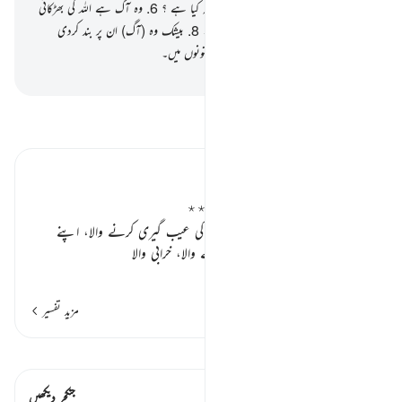
حطمہ میں۔
5
.
اور کیا تم جانتے ہو وہ حطمہ کیا ہے ؟
6
.
وہ آگ ہے اللہ کی بھڑکائی
ہوئی۔
7
.
جو دلوں کے اوپر جا چڑھے گی۔
8
.
بیشک وہ (آگ) ان پر بند کردی
جائے گی۔
9
.
بڑے اونچے اونچے لمبے ستونوں میں۔
-
بیان القرآن (ڈاکٹر اسرار احمد)
تفسیر پڑھیں
تفسیر ابنِ کثیر
وزنی بیڑیاں اور قید و بند کو یاد رکھو ٭٭
اللہ تعالیٰ فرماتا ہے زبان سے لوگوں کی عیب گیری کرنے والا، اپنے
کاموں سے دوسروں کی حقارت کرنے والا، خرابی والا
…
مزید پڑھیں
مزید تفسیر
قیراط دیکھیں
اس آیت میں ہے۔ 1 جنکچرز
جنکچر دیکھیں