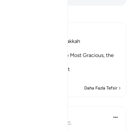
Tefsir okuyun.
Ibn Kathir (Abridged)
Which was revealed in Makkah
بِسْمِ اللَّهِ الرَّحْمَـنِ الرَّحِيمِ
(In the Name of Allah, the Most Gracious, the
Most Merciful.
The Command to stand at
…
Devamını oku
Daha Fazla Tefsir
Dersler
In the Shade of the Quran
32 hafta önce
·
referans
ayet 73:1-5
The One Enfolded