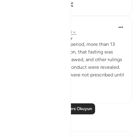
27
10
519
Dr. Magdy Al-Hilali
5 yıl önce
·
referans
ayet 73:1-4, 73:6
Yayınlanan
Muslim American Society
It wasn’t until the Madinah period, more than 13
years after the first revelation, that fasting was
mandated, alcohol was outlawed, and other rulings
regarding dress and social conduct were revealed.
Even the five daily prayers were not prescribed until
the Is...
Daha fazla gör
6
1
561
Daha Fazla Ders Okuyun
Yansımalar