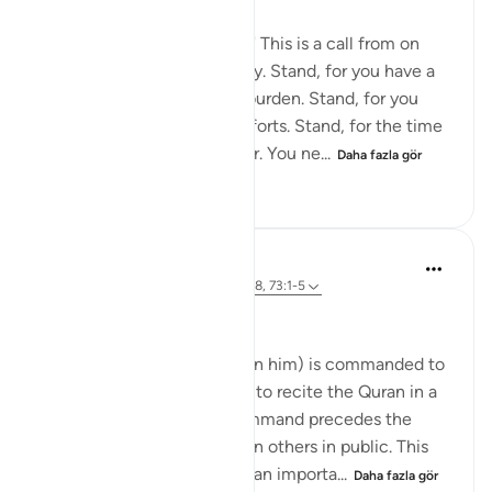
"You enfolded one! Stand..." This is a call from on
high, given by God Almighty. Stand, for you have a
great mission and a heavy burden. Stand, for you
need to put in sustained efforts. Stand, for the time
of sleep and comfort is over. You ne...
Daha fazla gör
0
0
994
Hammad Fahim
2 yıl önce
·
referans
ayet 74:1-5, 11:88, 73:1-5
The spirituality of a leader
The Prophet (peace be upon him) is commanded to
stand and pray at night and to recite the Quran in a
measured manner. This command precedes the
command to stand and warn others in public. This
sequence provides us with an importa...
Daha fazla gör