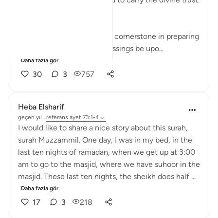
The command to 'rise'.
Surah Al-Muzzammil was a cornerstone in preparing
the Prophet (peace and blessings be upo...
Daha fazla gör
30
3
757
Heba Elsharif
geçen yıl
·
referans
ayet 73:1-4
I would like to share a nice story about this surah,
surah Muzzammil. One day, I was in my bed, in the
last ten nights of ramadan, when we get up at 3:00
am to go to the masjid, where we have suhoor in the
masjid. These last ten nights, the sheikh does half ...
Daha fazla gör
17
3
218