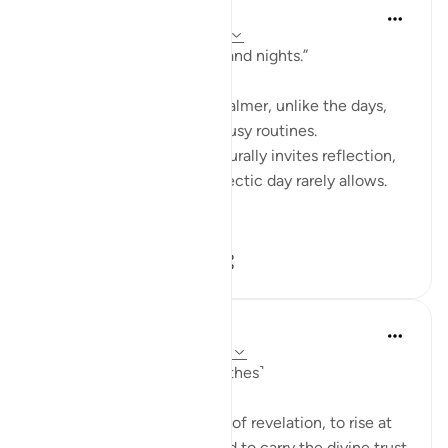
Fariha Guncha
38 hafta önce
·
referans
ayet 73:1-9
“Life is a transition of days and nights.”
Nights, as we all feel, are calmer, unlike the days,
which are full of chaotic, busy routines.
“The quietness of night naturally invites reflection,
offering a pause that the hectic day rarely allows.
Most of us, an...
Daha fazla gör
12
4
208
Hammad Fahim
38 hafta önce
·
referans
ayet 73:1-11
O you wrapped ˹in your clothes˺
This was a call at the dawn of revelation, to rise at
night, to purify the soul, and to carry the divine trust.