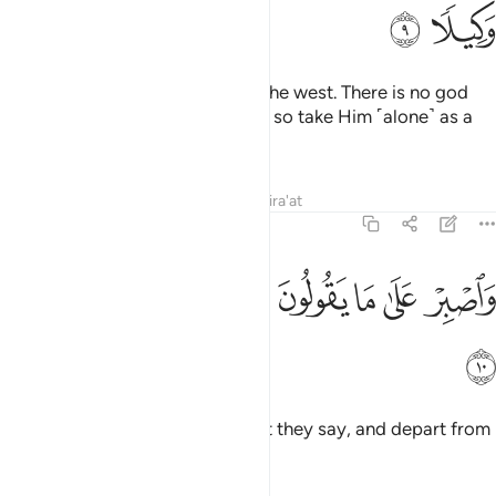
ﱻ
ﱼ
˹He is the˺ Lord of the east and the west. There is no god
˹worthy of worship˺ except Him, so take Him ˹alone˺ as a
Trustee of Affairs.
Tafsirs
Lessons
Reflections
Qira'at
73:10
ﱽ
ﱾ
ﱿ
ﲀ
اصبر على ما يقولون واهجرهم هجرا جميلا ١٠
ﲁ
ﲂ
ﲃ
َٱصْبِرْ عَلَىٰ مَا يَقُولُونَ وَٱهْجُرْهُمْ هَجْرًۭا جَمِيلًۭا ١٠
ﲄ
Be patient ˹O Prophet˺ with what they say, and depart from
them courteously.