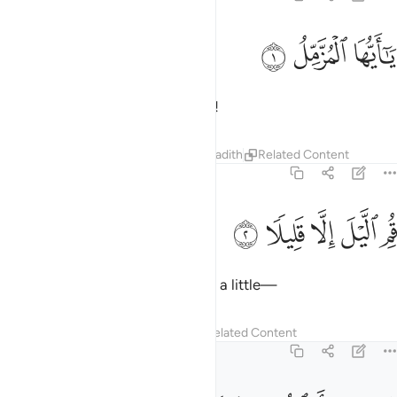
ﱁ
ا ايها المزمل ١
ﱂ
ﱃ
َـٰٓأَيُّهَا ٱلْمُزَّمِّلُ ١
O you wrapped ˹in your clothes˺!
Tafsirs
Lessons
Reflections
Hadith
Related Content
73:2
ﱄ
ﱅ
ﱆ
م الليل الا قليلا ٢
ﱇ
ﱈ
ُمِ ٱلَّيْلَ إِلَّا قَلِيلًۭا ٢
Stand all night ˹in prayer˺ except a little—
Tafsirs
Lessons
Reflections
Related Content
73:3
صفه او انقص منه قليلا ٣