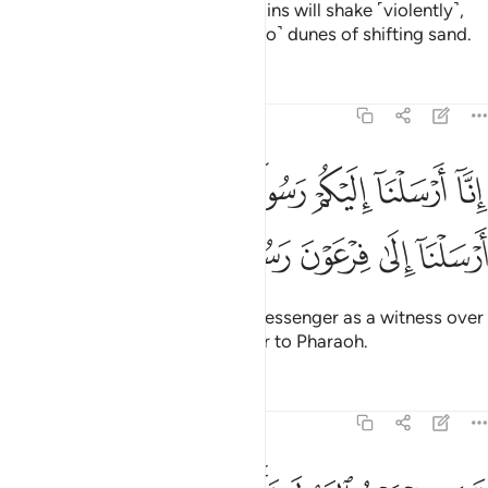
on the Day the earth and mountains will shake ˹violently˺,
and mountains will be ˹reduced to˺ dunes of shifting sand.
Tafsirs
Lessons
Reflections
73:15
ﲠ
ﲡ
ﲢ
ﲣ
ﲤ
ﲥ
ﲦ
نا ارسلنا اليكم رسولا شاهدا عليكم كما ارسلنا الى فرعون رسولا ١٥
ِنَّآ أَرْسَلْنَآ إِلَيْكُمْ رَسُولًۭا شَـٰهِدًا عَلَيْكُمْ كَمَآ أَرْسَلْنَآ إِلَىٰ فِرْعَوْنَ رَسُولًۭ
ﲧ
ﲨ
ﲩ
ﲪ
ﲫ
Indeed, We have sent to you a messenger as a witness over
you, just as We sent a messenger to Pharaoh.
Tafsirs
Lessons
Reflections
73:16
عصى فرعون الرسول فاخذناه اخذا وبيلا ١٦