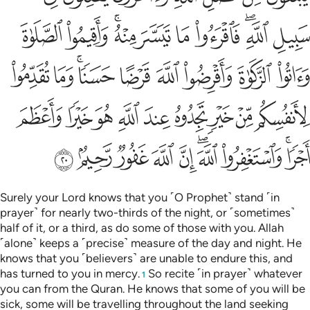
ﱴ
ﱵﱶ
ﱷ
ﱸ
ﱹ
ﱺﱻ
ﱼ
ﱽ
ﱾ
ﱿ
ﲀ
ﲁ
ﲂ
ﲃﲄ
ﲅ
ﲆ
ﲇ
ﲈ
ﲉ
ﲊ
ﲋ
ﲌ
ﲍ
ﲎ
ﲏ
ﲐﲑ
ﲒ
ﲓﲔ
ﲕ
ﲖ
ﲗ
ﲘ
ﲙ
Surely your Lord knows that you ˹O Prophet˺ stand ˹in
prayer˺ for nearly two-thirds of the night, or ˹sometimes˺
half of it, or a third, as do some of those with you. Allah
˹alone˺ keeps a ˹precise˺ measure of the day and night. He
knows that you ˹believers˺ are unable to endure this, and
has turned to you in mercy.
So recite ˹in prayer˺ whatever
1
you can from the Quran. He knows that some of you will be
sick, some will be travelling throughout the land seeking