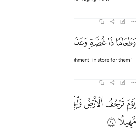
Tafsirs
Lessons
Reflections
73:13
ﲑ
ﲒ
ﲓ
طعاما ذا غصة وعذابا اليما ١٣
ﲔ
ﲕ
ﲖ
َطَعَامًۭا ذَا غُصَّةٍۢ وَعَذَابًا أَلِيمًۭا ١٣
choking food, and a painful punishment ˹in store for them˺
Tafsirs
Lessons
Reflections
73:14
ﲗ
ﲘ
ﲙ
ﲚ
ﲛ
وم ترجف الارض والجبال وكانت الجبال كثيبا مهيلا ١٤
ﲜ
ﲝ
َوْمَ تَرْجُفُ ٱلْأَرْضُ وَٱلْجِبَالُ وَكَانَتِ ٱلْجِبَالُ كَثِيبًۭا مَّهِيلًا ١٤
ﲞ
ﲟ