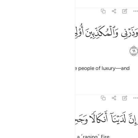
Tafsirs
Lessons
Reflections
73:11
ﲅ
ﲆ
ﲇ
ذرني والمكذبين اولي النعمة ومهلهم قليلا ١١
ﲈ
ﲉ
ﲊ
َذَرْنِى وَٱلْمُكَذِّبِينَ أُو۟لِى ٱلنَّعْمَةِ وَمَهِّلْهُمْ قَلِيلًا ١١
ﲋ
And leave to Me the deniers—the people of luxury—and
bear with them for a little while.
Tafsirs
Lessons
Reflections
73:12
ﲌ
ﲍ
ن لدينا انكالا وجحيما ١٢
ﲎ
ﲏ
ﲐ
ِنَّ لَدَيْنَآ أَنكَالًۭا وَجَحِيمًۭا ١٢
˹For˺ We certainly have shackles, a ˹raging˺ Fire,