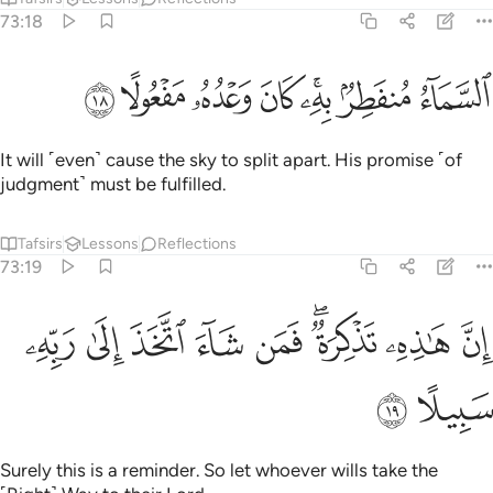
73:18
ﲼ
ﲽ
ﲾﲿ
ﳀ
لسماء منفطر به كان وعده مفعولا ١٨
ﳁ
ﳂ
ﳃ
لسَّمَآءُ مُنفَطِرٌۢ بِهِۦ ۚ كَانَ وَعْدُهُۥ مَفْعُولًا ١٨
It will ˹even˺ cause the sky to split apart. His promise ˹of
judgment˺ must be fulfilled.
Tafsirs
Lessons
Reflections
73:19
ﳄ
ﳅ
ﳆﳇ
ﳈ
ن هاذه تذكرة فمن شاء اتخذ الى ربه سبيلا ١٩
ﳉ
ﳊ
ﳋ
ﳌ
ِنَّ هَـٰذِهِۦ تَذْكِرَةٌۭ ۖ فَمَن شَآءَ ٱتَّخَذَ إِلَىٰ رَبِّهِۦ سَبِيلًا ١٩
ﳍ
ﳎ
Surely this is a reminder. So let whoever wills take the