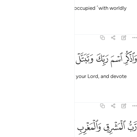
For during the day you are over-occupied ˹with worldly
duties˺.
Tafsirs
Lessons
Reflections
73:8
ﱬ
ﱭ
ﱮ
اذكر اسم ربك وتبتل اليه تبتيلا ٨
ﱯ
ﱰ
ﱱ
ﱲ
َٱذْكُرِ ٱسْمَ رَبِّكَ وَتَبَتَّلْ إِلَيْهِ تَبْتِيلًۭا ٨
˹Always˺ remember the Name of your Lord, and devote
yourself to Him wholeheartedly.
Tafsirs
Lessons
Reflections
73:9
ﱳ
ﱴ
ﱵ
ﱶ
ﱷ
ﱸ
ب المشرق والمغرب لا الاه الا هو فاتخذه وكيلا ٩
ﱹ
ﱺ
َّبُّ ٱلْمَشْرِقِ وَٱلْمَغْرِبِ لَآ إِلَـٰهَ إِلَّا هُوَ فَٱتَّخِذْهُ وَكِيلًۭا ٩