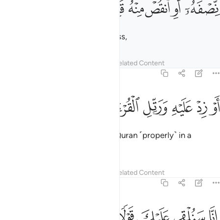
ﱉ
ﱊ
ﱋ
ﱌ
ﱍ
ﱎ
ِّصْفَهُۥٓ أَوِ ٱنقُصْ مِنْهُ قَلِيلًا ٣
˹pray˺ half the night, or a little less,
Tafsirs
Lessons
Reflections
Related Content
73:4
ﱏ
ﱐ
ﱑ
ﱒ
و زد عليه ورتل القران ترتيلا ٤
ﱓ
ﱔ
ﱕ
َوْ زِدْ عَلَيْهِ وَرَتِّلِ ٱلْقُرْءَانَ تَرْتِيلًا ٤
or a little more—and recite the Quran ˹properly˺ in a
measured way.
Tafsirs
Lessons
Reflections
Related Content
73:5
ﱖ
ﱗ
نا سنلقي عليك قولا ثقيلا ٥
ﱘ
ﱙ
ﱚ
ﱛ
ِنَّا سَنُلْقِى عَلَيْكَ قَوْلًۭا ثَقِيلًا ٥