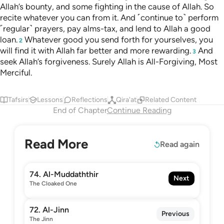
Allah’s bounty, and some fighting in the cause of Allah. So
recite whatever you can from it. And ˹continue to˺ perform
˹regular˺ prayers, pay alms-tax, and lend to Allah a good
loan.
Whatever good you send forth for yourselves, you
2
will find it with Allah far better and more rewarding.
And
3
seek Allah’s forgiveness. Surely Allah is All-Forgiving, Most
Merciful.
Tafsirs
Lessons
Reflections
Qira'at
Related Content
End of Chapter
Continue Reading
Read More
Read again
74. Al-Muddaththir
Next
The Cloaked One
72. Al-Jinn
Previous
The Jinn