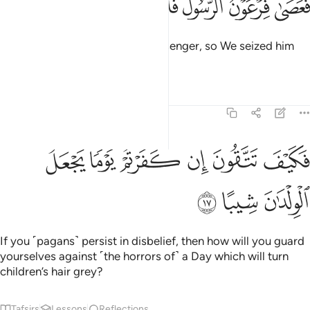
ﲬ
ﲭ
ﲮ
ﲯ
ﲰ
ﲱ
ﲲ
َعَصَىٰ فِرْعَوْنُ ٱلرَّسُولَ فَأَخَذْنَـٰهُ أَخْذًۭا وَبِيلًۭا ١٦
But Pharaoh disobeyed the messenger, so We seized him
with a stern grip.
Tafsirs
Lessons
Reflections
73:17
ﲳ
ﲴ
ﲵ
ﲶ
كيف تتقون ان كفرتم يوما يجعل الولدان شيبا ١٧
ﲷ
ﲸ
َكَيْفَ تَتَّقُونَ إِن كَفَرْتُمْ يَوْمًۭا يَجْعَلُ ٱلْوِلْدَٰنَ شِيبًا ١٧
ﲹ
ﲺ
ﲻ
If you ˹pagans˺ persist in disbelief, then how will you guard
yourselves against ˹the horrors of˺ a Day which will turn
children’s hair grey?
Tafsirs
Lessons
Reflections