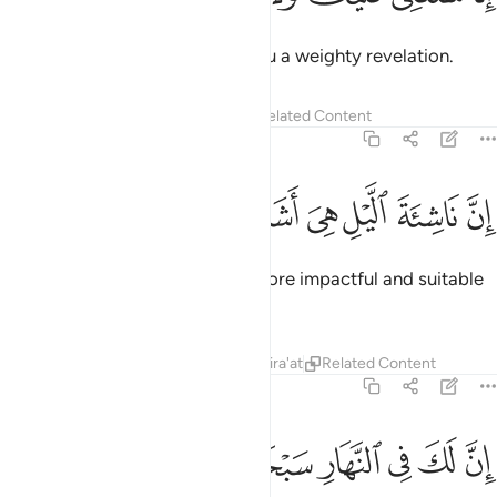
˹For˺ We will soon send upon you a weighty revelation.
Tafsirs
Lessons
Reflections
Related Content
73:6
ﱜ
ﱝ
ﱞ
ﱟ
ﱠ
ن ناشية الليل هي اشد وطيا واقوم قيلا ٦
ﱡ
ﱢ
ﱣ
ﱤ
ِنَّ نَاشِئَةَ ٱلَّيْلِ هِىَ أَشَدُّ وَطْـًۭٔا وَأَقْوَمُ قِيلًا ٦
Indeed, worship in the night is more impactful and suitable
for recitation.
Tafsirs
Lessons
Reflections
Qira'at
Related Content
73:7
ﱥ
ﱦ
ﱧ
ﱨ
ن لك في النهار سبحا طويلا ٧
ﱩ
ﱪ
ﱫ
ِنَّ لَكَ فِى ٱلنَّهَارِ سَبْحًۭا طَوِيلًۭا ٧