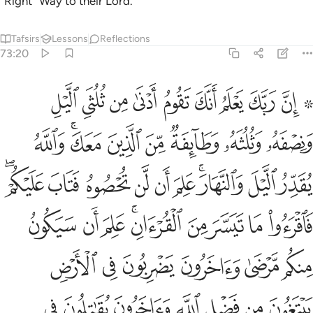
˹Right˺ Way to their Lord.
Tafsirs
Lessons
Reflections
73:20
ﱁ ﱂ
ﱃ
ﱄ
ﱅ
ﱆ
ﱇ
ﱈ
ﱉ
ﱊ
ن ربك يعلم انك تقوم ادنى من ثلثي الليل ونصفه وثلثه وطايفة من الذي
ِنَّ رَبَّكَ يَعْلَمُ أَنَّكَ تَقُومُ أَدْنَىٰ مِن ثُلُثَىِ ٱلَّيْلِ وَنِصْفَهُۥ وَثُلُثَهُۥ وَ
ﱋ
ﱌ
ﱍ
ﱎ
ﱏ
ﱐﱑ
ﱒ
ﱓ
ﱔ
ﱕﱖ
ﱗ
ﱘ
ﱙ
ﱚ
ﱛ
ﱜﱝ
ﱞ
ﱟ
ﱠ
ﱡ
ﱢﱣ
ﱤ
ﱥ
ﱦ
ﱧ
ﱨ
ﱩ
ﱪ
ﱫ
ﱬ
ﱭ
ﱮ
ﱯ
ﱰ
ﱱ
ﱲ
ﱳ