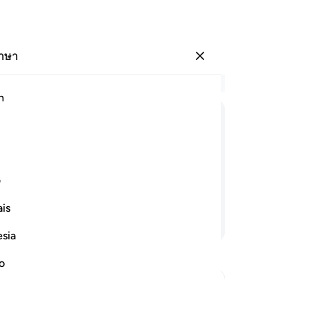
ภาษา
ลงชื่อเข้าใช้
อ่
h
บท 
41
ﱁ
ﱂ
ﱃ
ﱄ
ﱅ
ﱆ
ขอ
ทำ
ขา และเช่นเดียวกับพวกเขาพร้อมพวก
จงก
ف
ปวงผู้มีสติทั้งหลาย
อา
is
คร
อ่านต่อ
พร
esia
สติ
หน
no
พบว
หัน