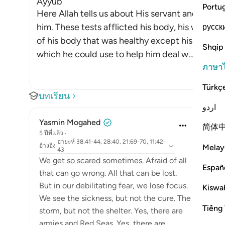
Ayyub
Portu
Here Allah tells us about His servant and Mes
him. These tests afflicted his body, his wealth a
русск
of his body that was healthy except his heart. T
Shqip
which he could use to help him deal w
…
อ่านเพิ่มเ
ภาษา
Türkç
บทเรียน
اردو
Yasmin Mogahed
简体
5 ปีที่แล้ว
·
อายะห์ 38:41-44, 28:40, 21:69-70, 11:42-
อ้างอิง
Melay
43
We get so scared sometimes. Afraid of all
Españ
that can go wrong. All that can be lost.
But in our debilitating fear, we lose focus.
Kiswah
We see the sickness, but not the cure. The
Tiếng 
storm, but not the shelter. Yes, there are
armies and Red Seas. Yes, there are