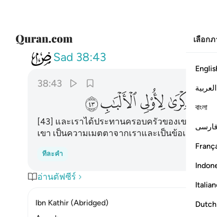
เลือก
038
ووهبنا له اهله ومثلهم معهم 
Sad
38:43
Englis
38:43
العربية
ﱇ
ﱈ
ﱉ
ﱊ
ﱋ
বাংলা
[43] และเราได้ประทานครอบครัวของเขาให้แก่เ
ارسی
เขา เป็นความเมตตาจากเราและเป็นข้อเตือนสติแด่
França
ทีละคำ
Indon
อ่านตัฟซีร์
Italia
Ibn Kathir (Abridged)
Dutch