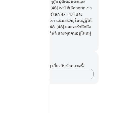
เรา อิบรอฮีม อิสหาก และยะอฺกู๊บ ผู้ที่เข้มแข็งและ
ยตาไกล (ในเรื่องศาสนา)
46
.
[46] เราได้เลือกพวกเขา
ยเฉพาะเพื่อเตือนให้รำลึกถึงปรโลก
47
.
[47] และ
้จริงพวกเขานั้น ในทัศนะของเรา แน่นอนอยู่ในหมู่ผู้ได้
บเลือก เพราะพวกเขาเป็นคนดี
48
.
[48] และจงรำลึกถึง
สมาอีล และอัลยะซะอฺ และซัลกิฟลิ และทุกคนอยู่ในหมู่
ีเลิศ
ciety of Institutes and Universities
นทึกและข้อคิด
ไม่มีบันทึกหรือข้อคิดเห็นใดๆ เกี่ยวกับข้อความนี้
บันทึกความคิดของคุณ…