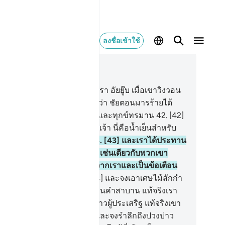
ลงชื่อเข้าใช้
านในบริบท
38, หน้าหนังสือ 456, จุซ 23
.
[41] และจงรำลึกถึงบ่าวของเรา อัยยู๊บ เมื่อเขาวิงวอน
ต่อพระเจ้าของเขา โดยกล่าวว่า ชัยตอนมารร้ายได้
ให้ฉันได้รับความเหนื่อยยาก และทุกข์ทรมาน
42
.
[42]
ระทืบ (แผ่นดิน) ด้วยเท้าของเจ้า นี่คือน้ำเย็นสำหรับ
บชำระล้าง และสำหรับดื่ม
43
.
[43] และเราได้ประทาน
อบครัวของเขาให้แก่เขา และเช่นเดียวกับพวกเขา
้อมพวกเขา เป็นความเมตตาจากเราและเป็นข้อเตือน
แด่ปวงผู้มีสติทั้งหลาย
44
.
[44] และจงเอาเศษไม้สักกำ
ึ่งแล้วฟาดด้วยมัน และอย่าถอนคำสาบาน แท้จริงเรา
่า เขา (อัยยู๊บ) เป็นผู้อดทน บ่าวผู้ประเสริฐ แท้จริงเขา
หน้าเข้าสู่เราเสมอ
45
.
[45] และจงรำลึกถึงปวงบ่าว