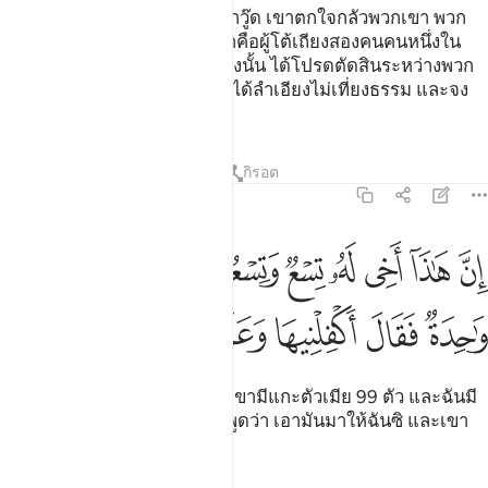
[22] เมื่อพวกเขาได้เข้ามาหาดาวู๊ด เขาตกใจกลัวพวกเขา พวก
เขากล่าวว่า อย่าได้กลัวเลย เราคือผู้โต้เถียงสองคนคนหนึ่งใน
พวกเราได้ล่วงเกินอีกคนหนึ่ง ดังนั้น ได้โปรดตัดสินระหว่างพวก
เราด้วยความยุติธรรมและอย่าได้ลำเอียงไม่เที่ยงธรรม และจง
ชี้แนะเราสู่แนวทางที่เที่ยงตรง
ตัฟซีร
บทเรียน
ภาพสะท้อน
กิรอต
38:23
ﲇ
ﲈ
ﲉ
ﲊ
ﲋ
ﲌ
ﲍ
ﲎ
ﲏ
ن هاذا اخي له تسع وتسعون نعجة ولي نعجة واحدة فقال اكفلنيها وعزني
ِنَّ هَـٰذَآ أَخِى لَهُۥ تِسْعٌۭ وَتِسْعُونَ نَعْجَةًۭ وَلِىَ نَعْجَةٌۭ وَٰحِدَة
ﲐ
ﲑ
ﲒ
ﲓ
ﲔ
ﲕ
ﲖ
[23] แท้จริงนี่คือพี่ชายของฉัน เขามีแกะตัวเมีย 99 ตัว และฉันมี
แกะตัวเมียตัวเดียวแล้วเขายังพูดว่า เอามันมาให้ฉันซิ และเขา
ได้ข่มขู่ฉันในคำพูด