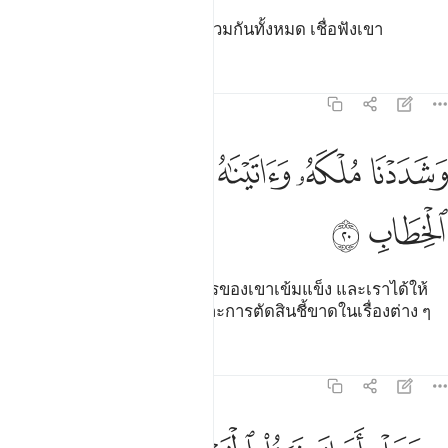
[19] และ (เราได้ทำให้) นกมารวมกันทั้งหมด เชื่อฟังเขา
ตัฟซีร
บทเรียน
ภาพสะท้อน
38:20
ﱝ
ﱞ
ﱟ
شددنا ملكه واتيناه الحكمة وفصل الخطاب ٢٠
ﱠ
ﱡ
َشَدَدْنَا مُلْكَهُۥ وَءَاتَيْنَـٰهُ ٱلْحِكْمَةَ وَفَصْلَ ٱلْخِطَابِ ٢٠
ﱢ
ﱣ
[20] และเราได้ทำให้อาณาจักรของเขาเข้มแข็ง และเราได้ให้
ความเข้าใจที่ถูกต้องแก่เขา และการตัดสินชี้ขาดในเรื่องต่าง ๆ
ตัฟซีร
บทเรียน
ภาพสะท้อน
38:21
۞ هل اتاك نبا الخصم اذ تسوروا المحراب ٢١