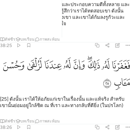
คนหนึ่ง เว้นแต่บรรดาผู้ศรัทธาและประกอบความดีทั้งหลาย และ
พวกเขาเช่นนี้มีน้อย และดาวู๊ดรู้สึกว่าเราได้ทดสอบเขา ดังนั้น
เขาจึงได้ขออภัยต่อพระเจ้าของเขา และเขาได้ก้มลงรูกัวะและ
ทบทวนความผิดด้วยความเสียใจ
ตัฟซีร
บทเรียน
ภาพสะท้อน
38:25
ﲽ
ﲾ
ﲿﳀ
ﳁ
ﳂ
ﳃ
غفرنا له ذالك وان له عندنا لزلفى وحسن ماب ٢٥
ﳄ
ﳅ
َغَفَرْنَا لَهُۥ ذَٰلِكَ ۖ وَإِنَّ لَهُۥ عِندَنَا لَزُلْفَىٰ وَحُسْنَ مَـَٔابٍۢ ٢٥
ﳆ
ﳇ
[25] ดังนั้น เราได้ให้อภัยแก่เขาในเรื่องนั้น และแท้จริง สำหรับ
เขานั้นย่อมอยู่ใกล้ชิด ณ ที่เรา และทางกลับที่ดียิ่ง (ในปรโลก)
ตัฟซีร
บทเรียน
ภาพสะท้อน
38:26