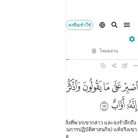
ลงชื่อเข้าใช้
38. Sad
ทีละบท
โหมดอ่าน
การแปล
: Society of Institutes and Universities
38:17
ﱁ
ﱂ
ﱃ
ﱄ
ﱅ
ﱆ
ﱇ
صبر على ما يقولون واذكر عبدنا داوود ذا الايد انه اواب ١٧
ﱈ
ﱉﱊ
صْبِرْ عَلَىٰ مَا يَقُولُونَ وَٱذْكُرْ عَبْدَنَا دَاوُۥدَ ذَا ٱلْأَيْدِ ۖ إِنَّهُۥٓ أَوَّابٌ ١٧
ﱋ
ﱌ
ﱍ
[17] เจ้า (มุฮัมมัด) จงอดทนต่อสิ่งที่พวกเขากล่าว และจงรำลึกถึง
บ่าวของเรา ดาวู๊ด ผู้ทรงพลัง (ในการปฏิบัติศาสนกิจ) แท้จริงเขา
เป็นผู้ผินหน้าเข้าหาอัลลอฮ์เสมอ