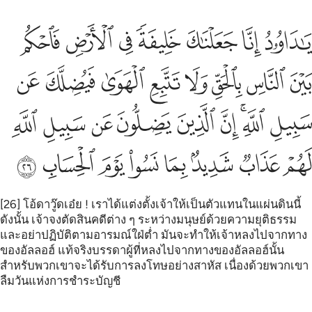
ﳈ
ﳉ
ﳊ
ﳋ
ﳌ
ﳍ
ﳎ
ا داوود انا جعلناك خليفة في الارض فاحكم بين الناس بالحق ولا تتبع ا
َـٰدَاوُۥدُ إِنَّا جَعَلْنَـٰكَ خَلِيفَةًۭ فِى ٱلْأَرْضِ فَٱحْكُم بَيْنَ ٱلنَّاسِ
ﳏ
ﳐ
ﳑ
ﳒ
ﳓ
ﳔ
ﳕ
ﳖ
ﳗ
ﳘﳙ
ﳚ
ﳛ
ﳜ
ﳝ
ﳞ
ﳟ
ﳠ
ﳡ
ﳢ
ﳣ
ﳤ
ﳥ
ﳦ
ﳧ
[26] โอ้ดาวู๊ดเอ๋ย ! เราได้แต่งตั้งเจ้าให้เป็นตัวแทนในแผ่นดินนี้
ดังนั้น เจ้าจงตัดสินคดีต่าง ๆ ระหว่างมนุษย์ด้วยความยุติธรรม
และอย่าปฏิบัติตามอารมณ์ใฝ่ต่ำ มันจะทำให้เจ้าหลงไปจากทาง
ของอัลลอฮ์ แท้จริงบรรดาผู้ที่หลงไปจากทางของอัลลอฮ์นั้น
สำหรับพวกเขาจะได้รับการลงโทษอย่างสาหัส เนื่องด้วยพวกเขา
ลืมวันแห่งการชำระบัญชี