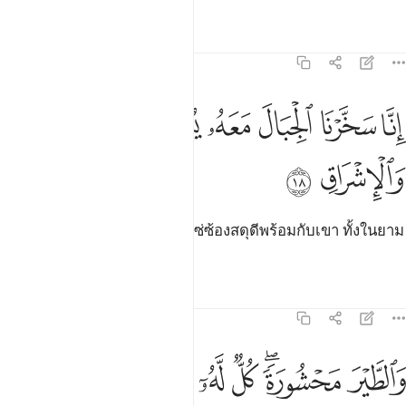
ตัฟซีร
บทเรียน
ภาพสะท้อน
38:18
ﱎ
ﱏ
ﱐ
ﱑ
نا سخرنا الجبال معه يسبحن بالعشي والاشراق ١٨
ﱒ
ﱓ
ِنَّا سَخَّرْنَا ٱلْجِبَالَ مَعَهُۥ يُسَبِّحْنَ بِٱلْعَشِىِّ وَٱلْإِشْرَاقِ ١٨
ﱔ
ﱕ
[18] แท้จริง เราได้ทำให้ภูเขาแซ่ซ้องสดุดีพร้อมกับเขา ทั้งในยาม
พลบค่ำและยามรุ่งอรุณ
ตัฟซีร
บทเรียน
ภาพสะท้อน
38:19
ﱖ
ﱗﱘ
الطير محشورة كل له اواب ١٩
ﱙ
ﱚ
ﱛ
ﱜ
َٱلطَّيْرَ مَحْشُورَةًۭ ۖ كُلٌّۭ لَّهُۥٓ أَوَّابٌۭ ١٩