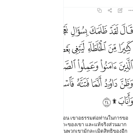
ตัฟซีร
บทเรียน
ภาพสะท้อน
38:24
ﲗ
ﲘ
ﲙ
ﲚ
ﲛ
ﲜ
ﲝﲞ
ﲟ
ال لقد ظلمك بسوال نعجتك الى نعاجه وان كثيرا من الخلطاء ليبغي بعضهم على بعض الا 
َالَ لَقَدْ ظَلَمَكَ بِسُؤَالِ نَعْجَتِكَ إِلَىٰ نِعَاجِهِۦ ۖ وَإِنَّ كَثِيرًۭا مِّنَ ٱلْخُلَطَآءِ لَيَبْغِى بَعْضُهُمْ عَلَىٰ بَعْضٍ إِل
ﲠ
ﲡ
ﲢ
ﲣ
ﲤ
ﲥ
ﲦ
ﲧ
ﲨ
ﲩ
ﲪ
ﲫ
ﲬ
ﲭ
ﲮﲯ
ﲰ
ﲱ
ﲲ
ﲳ
ﲴ
ﲵ
ﲶﲷ
ﲸﲹ
ﲺﲻ
ﲼ
[24] เขา (ดาวู๊ด) กล่าวว่า แน่นอน เขาอธรรมต่อท่านในการขอ
ให้นำแกะของท่านไปรวมกับแกะของเขา และแท้จริงส่วนมาก
ของผู้มีหุ้นส่วนร่วมกัน บางคนในพวกเขามักละเมิดสิทธิของอีก