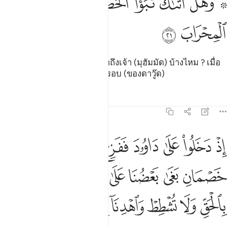
ﱤ ﱥ
ﱦ
ﱧ
ﱨ
ﱩ
ﱪ
۞ َهَلْ أَتَىٰكَ نَبَؤُا۟ ٱلْخَصْمِ إِذْ تَسَوَّرُوا۟ ٱلْمِحْرَابَ ٢١
ﱫ
ﱬ
[21] และมีเรื่องของผู้โต้เถียงมาถึงเจ้า (มุฮัมมัด) บ้างไหม ? เมื่อ
พวกเขาปีนข้ามกำแพงไปที่มิหฺรอบ (ของดาวู๊ด)
ตัฟซีร
บทเรียน
ภาพสะท้อน
38:22
ﱭ
ﱮ
ﱯ
ﱰ
ﱱ
ﱲﱳ
ﱴ
ﱵ
ﱶﱷ
ذ دخلوا على داوود ففزع منهم قالوا لا تخف خصمان بغى بعضنا على بعض
ِذْ دَخَلُوا۟ عَلَىٰ دَاوُۥدَ فَفَزِعَ مِنْهُمْ ۖ قَالُوا۟ لَا تَخَفْ ۖ خَصْمَانِ ب
ﱸ
ﱹ
ﱺ
ﱻ
ﱼ
ﱽ
ﱾ
ﱿ
ﲀ
ﲁ
ﲂ
ﲃ
ﲄ
ﲅ
ﲆ