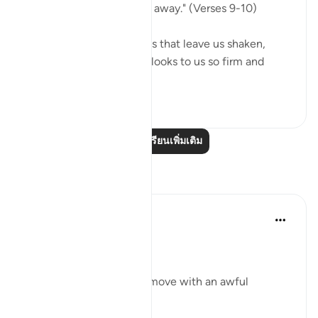
the mountains will move away." (Verses 9-10)
We have here two images that leave us shaken,
bewildered: the sky that looks to us so firm and
powe...
ดูเพิ่มเติม
1
0
อ่านบทเรียนเพิ่มเติม
การสะท้อน
Dr Maryam Fayyaz
ปีที่แล้ว
·
อ้างอิง
อายะห์ 52:9-16
Bismillah
'And the mountains will move with an awful
movement.'
﴿وَتَسِيرُ الْجِبَالُ سَيْرًا﴾