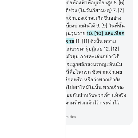
สม่ำเสมอ
5
.
[5] ขอสาบานต่อท้องฟ้าที่อยู่เบื้องสูง
6
.
[6]
ขอสาบานต่อทะเลที่ลุกโชติช่วง (ในวันกิยามะฮฺ)
7
.
[7]
แท้จริงการลงโทษของพระเจ้าของเจ้าจะเกิดขึ้นอย่าง
แน่นอน
8
.
[8] ไม่มีผู้ใดจะเบี่ยงบ่ายมันได้
9
.
[9] วันที่ชั้น
ฟ้าจะสั่นสะเทือนอย่างชุลมุนวุ่นวาย
10
.
[10] และเทือก
เขาจะปลิวว่อนกระจัดกระจาย
11
.
[11] ดังนั้น ความ
หายนะในวันนั้นจงประสบแก่บรรดาผู้ปฏิเสธ
12
.
[12]
บรรดาที่พวกเขาอยู่ในการมั่วสุม การละเล่นอย่างไร้
สาระ
13
.
[13] วันที่พวกเขาจะถูกผลักลงนรกญะฮันนัม
อย่างผลักไสไล่ส่ง
14
.
[14] นี่คือไฟนรก ซึ่งพวกเจ้าเคย
ปฏิเสธมัน
15
.
[15] นี่คือเล่ห์กลหรือ หรือว่าพวกเจ้ายัง
มองไม่เห็น?
16
.
[16] จงเข้าไปเผาไหม้ในนั้น พวกเจ้าจะ
ทนได้หรือทนไม่ได้ก็เท่าเทียมกันสำหรับพวกเจ้า แท้จริง
พวกเจ้านั้นจะถูกตอบแทนตามที่พวกเจ้าได้กระทำไว้
เท่านั้น
-
Society of Institutes and Universities
อ่านตัฟซีร์