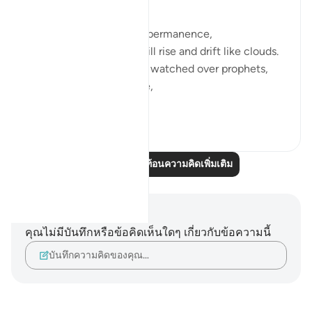
Mountains—symbols of permanence,
anchors of the earth—will rise and drift like clouds.
Those mighty peaks that watched over prophets,
that held caves of refuge,
wi...
ดูเพิ่มเติม
12
3
อ่านบทความสะท้อนความคิดเพิ่มเติม
บันทึกและข้อคิด
คุณไม่มีบันทึกหรือข้อคิดเห็นใดๆ เกี่ยวกับข้อความนี้
บันทึกความคิดของคุณ…