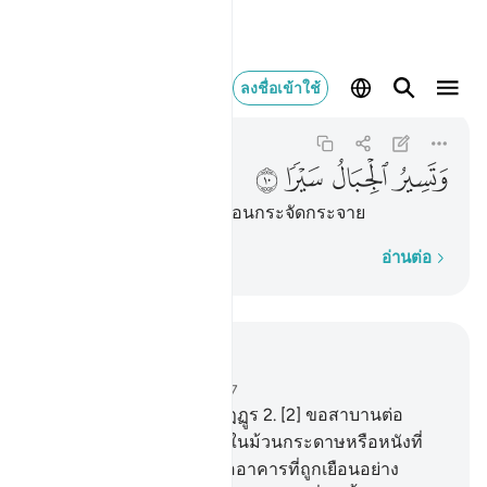
وتسير الجبال سيرا ٠
ลงชื่อเข้าใช้
At-Tur
52:10
52:10
ﲯ
ﲰ
ﲱ
ﲲ
[10] และเทือกเขาจะปลิวว่อนกระจัดกระจาย
ทีละคำ
อ่านต่อ
อ่านในบริบท
บท 52, หน้าหนังสือ 523, จุซ 27
1
.
[1] ขอสาบานต่อภูเขาอัฏฏูร
2
.
[2] ขอสาบานต่อ
คัมภีร์ ที่ถูกจารึกไว้
3
.
[3] ในม้วนกระดาษหรือหนังที่
กางแผ่
4
.
[4] ขอสาบานต่ออาคารที่ถูกเยือนอย่าง