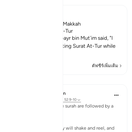
Ibn Kathir (Abridged)
Which was revealed in Makkah
The Virtues of Surat At-Tur
Malik narrated that Jubayr bin Mut`im said, "I
heard the Prophet reciting Surat At-Tur while
pr
…
อ่านเพิ่มเติม
ตัฟซีร์เพิ่มเติม
บทเรียน
In the Shade of the Quran
31 สัปดาห์ที่ผ่านมา
·
อ้างอิง
อายะห์ 52:9-10
The opening notes of the surah are followed by a
fearful scene:
"On the day when the sky will shake and reel, and