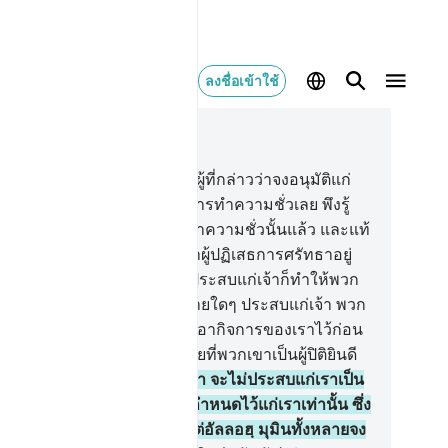
ลงชื่อเข้าใช้
านในบริบท
9, หน้าหนังสือ 195, จุซ 10
.
[49] และในหมู่พวกเขานั้นมีผู้ที่กล่าวว่าจงอนุมัติแก่
นเถิด และอย่าให้ฉันตกอยู่ในการทำความชั่วเลย พึงรู้
ิดว่า พวกเขาได้ตกอยู่ในการทำความชั่วนั้นแล้ว และแท้
ิงนรกญะฮันนัมนั้นล้อมบรรดาผู้ปฏิเสธการศรัทธาอยู่
้ว
50
.
[50] หากมีความดีใดๆประสบแก่เจ้าก็ทำให้พวก
าไม่สบายใจ และหากมีอันตรายใดๆ ประสบแก่เจ้า พวก
าก็กล่าวว่า แท้จริงพวกเราได้เอากิจการของเราไว้ก่อน
ว และพวกเขาก็ผินหลังให้ โดยที่พวกเขาเป็นผู้ปิติยินดี
.
[51] จงกล่าวเถิด (มุฮัมมัด) ว่า จะไม่ประสบแก่เราเป็น
ขาด นอกจากสิ่งที่อัลลอฮฺได้กำหนดไว้แก่เราเท่านั้น ซึ่ง
ะองค์เป็นผู้คุ้มครองเราและแต่อัลลอฮฺ มุมินทั้งหลายจง