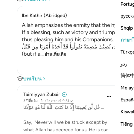
Portu
Ibn Kathir (Abridged)
русск
Allah emphasizes the enmity that the hypocrite
Shqip
If a blessing, such as victory and triumph over 
thus pleasing him and his Companions, it grieve
ภาษา
وَإِن تُصِبْكَ مُصِيبَةٌ يَقُولُواْ قَدْ أَخَذْنَا أَمْرَنَا مِن قَبْلُ
Türkç
(but if a
…
อ่านเพิ่มเติม
اردو
简体
บทเรียน
Melay
Taimiyyah Zubair
Españ
3 ปีที่แล้ว
·
อ้างอิง
อายะห์ 9:51
قُل لَّن يُصِيبَنَا إِلَّا مَا كَتَبَ اللَّهُ لَنَا هُوَ مَوْلَانَا …
Kiswah
Say, 'Never will we be struck except by
Tiếng 
what Allah has decreed for us; He is our