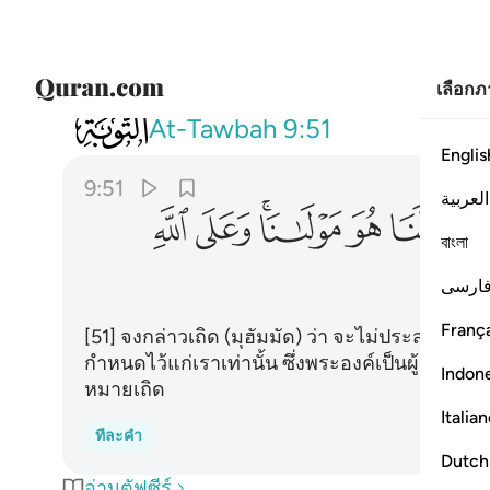
เลือก
009
قل لن يصيبنا الا ما كتب الله لنا هو مو
At-Tawbah
9:51
Englis
9:51
العربية
ﱼ
ﱽ
ﱾ
ﱿﲀ
ﲁ
ﲂ
বাংলা
ارسی
França
[51] จงกล่าวเถิด (มุฮัมมัด) ว่า จะไม่ประสบแก่เร
กำหนดไว้แก่เราเท่านั้น ซึ่งพระองค์เป็นผู้คุ้มค
Indon
หมายเถิด
Italia
ทีละคำ
Dutch
อ่านตัฟซีร์