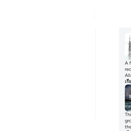
25
10
206
คุณ
Sherene Mansor
แผ
ปีที่แล้ว
·
อ้างอิง
อายะห์ 9:51
A Grandmother’s Legacy
There is a high possibility that this ayah is
the first ayah I recited in my life. I must
A 
have been 4.
re
Al
I spent much of my toddler years with my
เรี
grandmother, and I’d listen as she recited
the Quran. But this ayah, she’d recite over
an...
ดูเพิ่มเติม
16
10
81
Thi
gr
อ่านบทความสะท้อนความคิดเพิ่มเติม
th