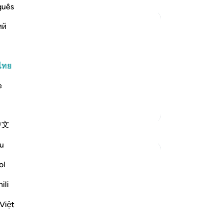
มอ
guês
ท่
ий
เท
ให
s have for the Prophet
the enemies, is given to the Prophet ,
หร
s the hypocrites,
แท
ไทย
[5
e
ทั
พว
ตัฟซีร์เพิ่มเติม
54
中文
บร
การสะท้อน
ปฏ
u
แล
Rifki Awwab
เก
ol
31 สัปดาห์ที่ผ่านมา
·
อ้างอิง
อายะห์ 9:51
สภ
This is a story of myself in which I would
ili
และ
like to tell about how a sickness kept me
อั
as a muslim.
Việt
ชี