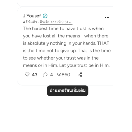
J Yousef
4 ปีที่แล้ว
·
อ้างอิง
อายะห์ 9:51
The hardest time to have trust is when
you have lost all the means - when there
is absolutely nothing in your hands. THAT
is the time not to give up. That is the time
to see whether your trust was in the
means or in Him. Let your trust be in Him.
43
4
860
อ่านบทเรียนเพิ่มเติม