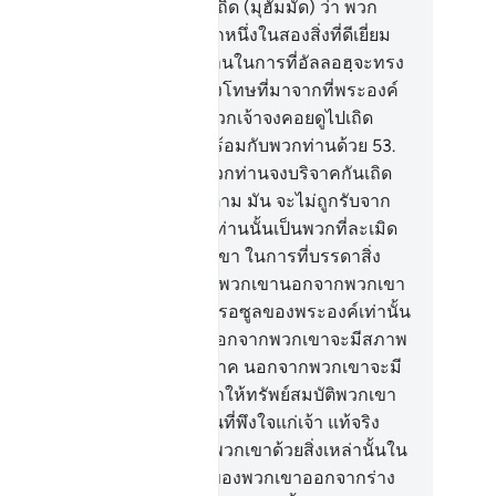
บหมายเถิด
52
.
[52] จงกล่าวเถิด (มุฮัมมัด) ว่า พวก
านจะไม่คอยดูพวกเรา นอกจากหนึ่งในสองสิ่งที่ดีเยี่ยม
่านั้น และเราก็จะคอยดูพวกท่านในการที่อัลลอฮฺจะทรง
้ประสบแก่พวกท่านด้วยการลงโทษที่มาจากที่พระองค์
ือด้วยมือของพวกเรา ดังนั้นพวกเจ้าจงคอยดูไปเถิด
้จริงพวกเราก็จะเป็นผู้คอยดูพร้อมกับพวกท่านด้วย
53
.
3] จงกล่าวเถิด (มุฮัมมัด) ว่าพวกท่านจงบริจาคกันเถิด
้งด้วยสมัครใจหรือด้วยฝืนใจก็ตาม มัน จะไม่ถูกรับจาก
กท่านเป็นอันขาดแท้จริงพวกท่านนั้นเป็นพวกที่ละเมิด
.
[54] ไม่มี่สิ่งใดขัดขวางพวกเขา ในการที่บรรดาสิ่ง
ิจาคของพวกเขาไม่ถูกรับจากพวกเขานอกจากพวกเขา
ิเสธศรัทธาต่ออัลลอฮฺ และต่อรอซูลของพระองค์เท่านั้น
ะพวกเขาจะไม่มาละหมาด นอกจากพวกเขาจะมีสภาพ
ียจคร้าน แลพวกเขาจะไม่บริจาค นอกจากพวกเขาจะมี
าพฝืนใจ
55
.
[55] ดังนั้นจงอย่าให้ทรัพย์สมบัติพวกเขา
อย่าให้ลูก ๆ ของพวกเขาเป็นที่พึงใจแก่เจ้า แท้จริง
ลลอฮฺทรงต้องการที่จะลงโทษพวกเขาด้วยสิ่งเหล่านั้นใน
วิตแห่งโลกนี้ และที่จะให้ชีวิตของพวกเขาออกจากร่าง