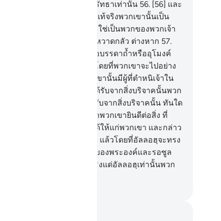
 ขณะที่พวกเขาเป็นผุ้ปฏิเสธศรัทธาเท่านั้น
56
.
[56] และ
กเขา จะสาบานต่ออัลลอฮฺว่าแท้จริงพวกเขานั้นเป็น
กของพวกเจ้า และพวกเขาหาใช่เป็นพวกของพวกเจ้า
่ แต่ทว่าพวกเขานั้นคือ พวกที่หวาดกลัว ต่างหาก
57
.
7] หากพวกเขาพบที่พักพิง หรือบรรดาถ้ำหรืออุโมงค์
่นอนพวกเขาจะหันไปหามัน โดยที่พวกเขาจะไปอย่าง
ด่วน
58
.
[58] และในหมู่พวกเขานั้นมีผู้ที่ตำหนิเจ้าใน
ื่องสิ่งบริจาค ถ้าหากพวกเขาได้รับจากสิ่งบริจาคนั้นพวก
าก็ยินดี และหากพวกเขามิได้รับจากสิ่งบริจาคนั้น ทันใด
กเขาก็โกรธ
59
.
[59] และหากพวกเขายินดีต่อสิ่ง ที่
ลลอฮฺและรอซูลของพระองค์ได้ให้แก่พวกเขา และกล่าว
า อัลลอฮฺนั้นทรงพอเพียงแก่เรา แล้วโดยที่อัลลอฮฺจะทรง
ะทานแก่เราจากความกรุณาของพระองค์และรอซูล
งพระองค์ (ก็จะให้ด้วย) แท้จริงแด่อัลลอฮฺเท่านั้นพวก
เป็นผู้วิงวอนขอ
ciety of Institutes and Universities
นทึกและข้อคิด