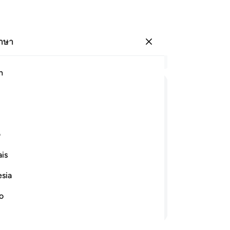
ภาษา
ลงชื่อเข้าใช้
อ่
h
บท 
49
ﱶ
ﱷ
ﱸ
ﱹ
ﱺ
ﱻ
ฉั
เถ
ﲃ
ﲄ
ﲅ
จร
ف
แล
is
เข
าเป็นอันขาด นอกจากสิ่งที่อัลลอฮฺได้
เข
รองเราและแต่อัลลอฮฺ มุมินทั้งหลายจงมอบ
esia
แล้
51
no
อ่านต่อ
อัน
พร