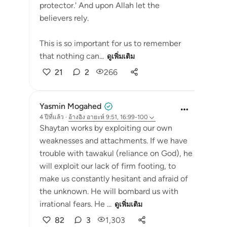
protector.' And upon Allah let the
believers rely.
This is so important for us to remember
that nothing can...
ดูเพิ่มเติม
21
2
266
Yasmin Mogahed
4 ปีที่แล้ว
·
อ้างอิง
อายะห์ 9:51, 16:99-100
Shaytan works by exploiting our own
weaknesses and attachments. If we have
trouble with tawakul (reliance on God), he
will exploit our lack of firm footing, to
make us constantly hesitant and afraid of
the unknown. He will bombard us with
irrational fears. He ...
ดูเพิ่มเติม
82
3
1,303